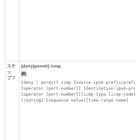
ステ
{deny|permit}
icmp
ッ
例:
プ 7
{deny | permit} icmp {source-ipv6-prefix/prefix-
[operator [port-number]] {destination-ipv6-prefi
[operator [port-number]][icmp-type [icmp-code] |
[routing] [sequence value][time-range name]