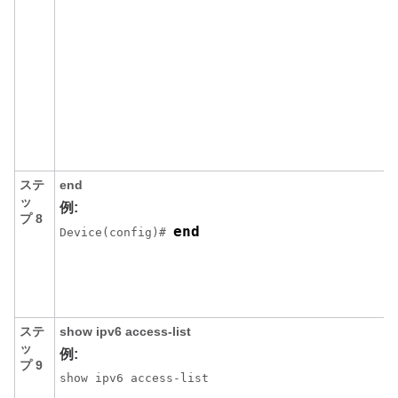
ステ
end
ッ
例:
プ 8
end
Device(config)# 
ステ
show
ipv6
access-list
ッ
例:
プ 9
show ipv6 access-list