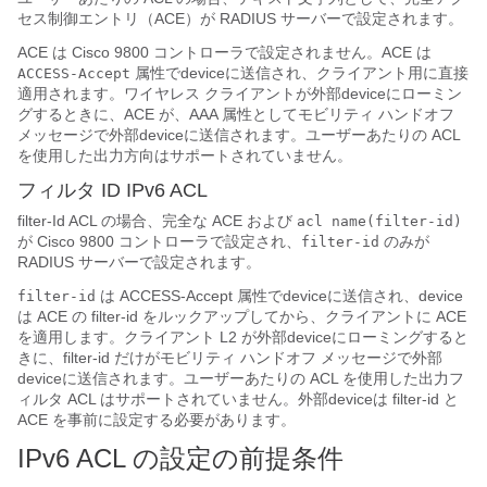
セス制御エントリ（ACE）が RADIUS サーバーで設定されます。
ACE は Cisco 9800 コントローラで設定されません。ACE は
属性で
device
に送信され、クライアント用に直接
ACCESS-Accept
適用されます。ワイヤレス クライアントが外部
device
にローミン
グするときに、ACE が、AAA 属性としてモビリティ ハンドオフ
メッセージで外部
device
に送信されます。ユーザーあたりの ACL
を使用した出力方向はサポートされていません。
フィルタ ID IPv6 ACL
filter-Id ACL の場合、完全な ACE および
acl name(filter-id)
が Cisco 9800 コントローラで設定され、
のみが
filter-id
RADIUS サーバーで設定されます。
は ACCESS-Accept 属性で
device
に送信され、
device
filter-id
は ACE の filter-id をルックアップしてから、クライアントに ACE
を適用します。クライアント L2 が外部
device
にローミングすると
きに、filter-id だけがモビリティ ハンドオフ メッセージで外部
device
に送信されます。ユーザーあたりの ACL を使用した出力フ
ィルタ ACL はサポートされていません。外部
device
は filter-id と
ACE を事前に設定する必要があります。
IPv6 ACL の設定の前提条件