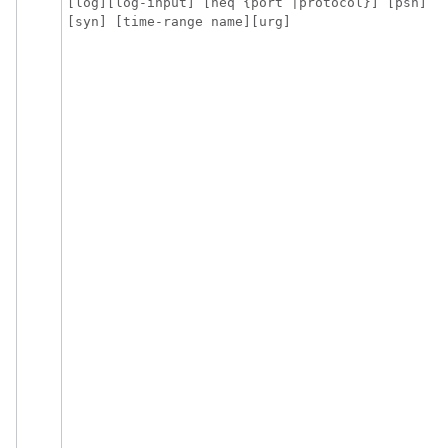
[log][log-input] [neq {port |protocol}] [psh] [r
[syn] [time-range name][urg]