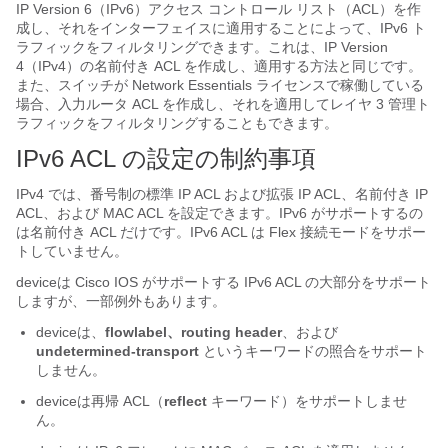
IP Version 6（IPv6）アクセス コントロール リスト（ACL）を作
成し、それをインターフェイスに適用することによって、IPv6 ト
ラフィックをフィルタリングできます。これは、IP Version
4（IPv4）の名前付き ACL を作成し、適用する方法と同じです。
また、スイッチが Network Essentials ライセンスで稼働している
場合、入力ルータ ACL を作成し、それを適用してレイヤ 3 管理ト
ラフィックをフィルタリングすることもできます。
IPv6 ACL の設定の制約事項
IPv4 では、番号制の標準 IP ACL および拡張 IP ACL、名前付き IP
ACL、および MAC ACL を設定できます。IPv6 がサポートするの
は名前付き ACL だけです。
IPv6 ACL は Flex 接続モードをサポー
トしていません。
device
は Cisco IOS がサポートする IPv6 ACL の大部分をサポート
しますが、一部例外もあります。
device
は、
flowlabel、
routing
header
、および
undetermined-transport
というキーワードの照合をサポート
しません。
device
は再帰 ACL（
reflect
キーワード）をサポートしませ
ん。