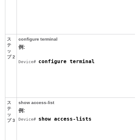
ス
configure
terminal
テ
例:
ッ
プ 2
configure terminal
Device
# 
ス
show
access-list
テ
例:
ッ
show access-lists
Device
# 
プ 3