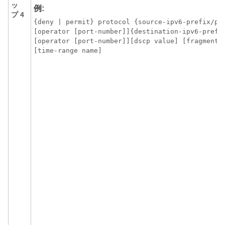
ッ
例:
プ 4
{deny | permit} protocol {source-ipv6-prefix/pre
[operator [port-number]]{destination-ipv6-prefix
[operator [port-number]][dscp value] [fragments]
[time-range name]