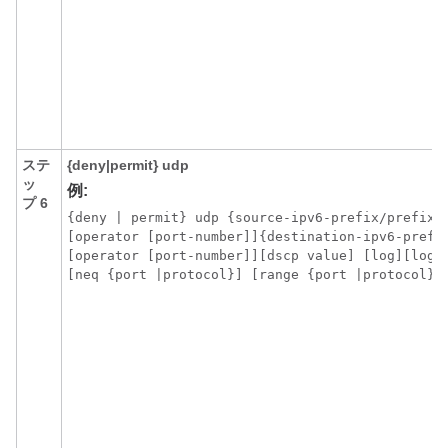
ステ
{deny|permit}
udp
ッ
例:
プ 6
{deny | permit} udp {source-ipv6-prefix/prefix-l
[operator [port-number]]{destination-ipv6-prefix
[operator [port-number]][dscp value] [log][log-i
[neq {port |protocol}] [range {port |protocol}]