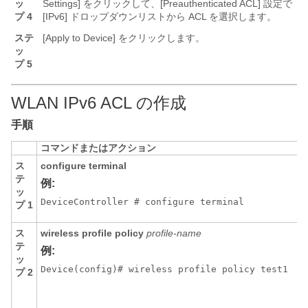
ッ
Settings] をクリックして、[Preauthenticated ACL] 設定で
プ 4
[IPv6] ドロップダウンリストから ACL を選択します。
ステ
[Apply to Device] をクリックします。
ッ
プ 5
WLAN IPv6 ACL の作成
手順
コマンドまたはアクション
ス
configure terminal
テ
例:
ッ
Device
Controller # configure terminal
プ 1
ス
wireless profile policy
profile-name
テ
例:
ッ
Device
(config)# wireless profile policy test1
プ 2