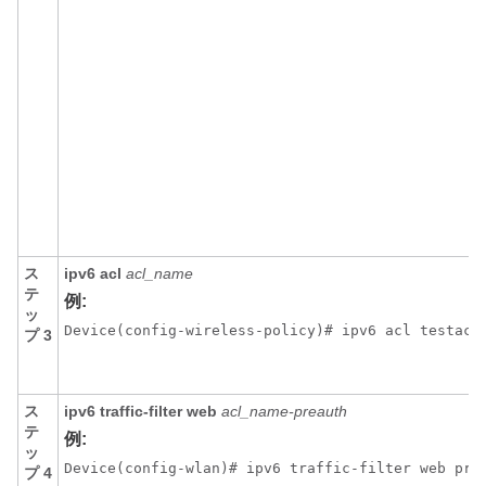
ス
ipv6
acl
acl_name
テ
例:
ッ
Device
(config-wireless-policy)# ipv6 acl testacl
プ 3
ス
ipv6
traffic-filter
web
acl_name-preauth
テ
例:
ッ
Device
(config-wlan)# ipv6 traffic-filter web pre
プ 4