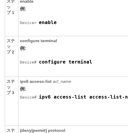
ステ
enable
ッ
例:
プ 1
enable
Device
> 
ステ
configure
terminal
ッ
例:
プ 2
configure terminal
Device
# 
ステ
ipv6
access-list
acl_name
ッ
例:
プ 3
ipv6 access-list access-list-na
Device
# 
ステ
{deny|permit}
protocol