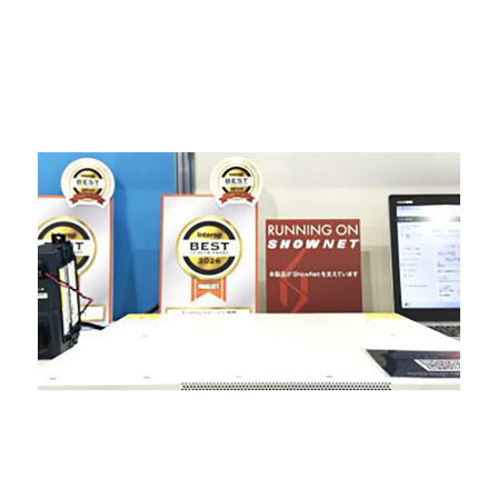
Glasswing：Mythos が突きつける新しいイン
フラストラクチャモデルの必要性
今すぐ見る
ニュース
シスコ、「Interop Tokyo 2026」において、
7製品で“Best of Show Award” グランプリを