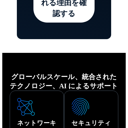
れる理由を確
ャイルでレジリ
ードパーティの機
認する
エンスのあるワ
能停止、技術的な
ークプレイスを構
障害など、どのよ
築できます。
うな中断が起きて
も組織を安全に稼
働させ続けること
ができます。
グローバルスケール、統合された
テクノロジー、AI によるサポート
ネットワーキ
セキュリティ