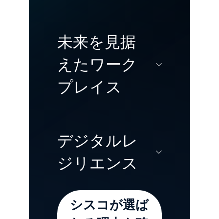
データセンターを
未来を見据
モダナイズして
えたワーク
変革し、あらゆる
プレイス
場所にある従来の
ワークロードと
AI ワークロード
従業員のニーズに
デジタルレ
を迅速、大規模、
合わせて進化し、
ジリエンス
かつ柔軟に強化で
あらゆる場所で素
きます。
晴らしい顧客体験
シスコが選ば
を提供する、アジ
サイバー攻撃、サ