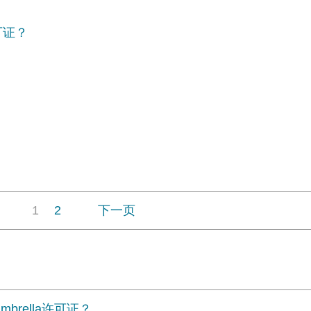
可证？
？
1
2
下一页
rella许可证？