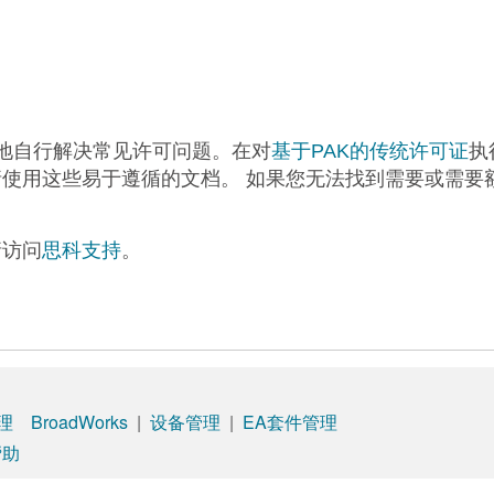
地自行解决常见许可问题。在对
基于PAK的传统许可证
执
使用这些易于遵循的文档。 如果您无法找到需要或需要
请访问
思科支持
。
理
BroadWorks
|
设备管理
|
EA套件管理
帮助