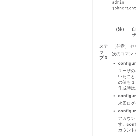
admin     
johncricht
（注）
ザ
ステ
（任意） 
ッ
次のコマン
プ 3
configur
ユーザの
いたこと
の値も 
作成時は
configur
次回ログ
configur
アカウン
す。
conf
カウント