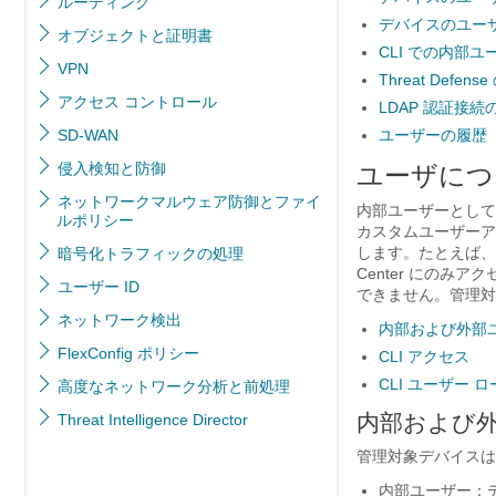
ルーティング
デバイスのユー
オブジェクトと証明書
CLI での内部
VPN
Threat Defe
アクセス コントロール
LDAP 認証接
SD-WAN
ユーザーの履歴
侵入検知と防御
ユーザにつ
ネットワークマルウェア防御とファイ
内部ユーザーとして、
ルポリシー
カスタムユーザーア
します。たとえば、
暗号化トラフィックの処理
Center
にのみアク
ユーザー ID
できません。管理対
ネットワーク検出
内部および外部
FlexConfig ポリシー
CLI アクセス
CLI ユーザー 
高度なネットワーク分析と前処理
内部および
Threat Intelligence Director
管理対象デバイスは
内部ユーザー：