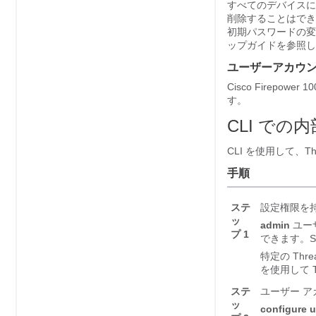
すべてのデバイスに
削除することはで
初期パスワードの変
ップガイドを参照し
ユーザーアカウ
Cisco Firepower 1
す。
CLI での
CLI を使用して、
Th
手順
ステ
設定権限を持
ッ
admin
ユー
プ 1
できます。S
特定の
Thre
を使用して
ステ
ユーザー 
ッ
configure 