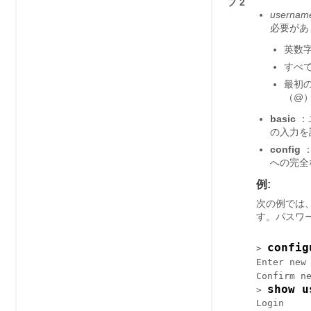
プ 2
usernam
必要があ
英数字
すべ
最初
（@
basic
：
の入力を
config
への完全
例:
次の例では、
す。パスワ
config
> 
Enter new
Confirm n
show u
> 
Login     