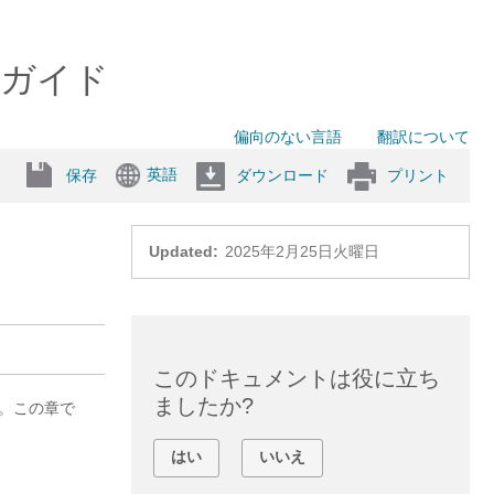
ス構成ガイド
偏向のない言語
翻訳について
英語
保存
ダウンロード
プリント
Updated:
2025年2月25日火曜日
このドキュメントは役に立ち
ましたか?
。この章で
はい
いいえ