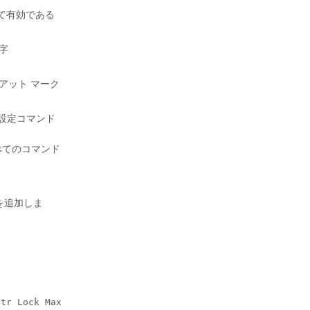
して有効である
字
アット マーク
設定コマンド
べてのコマンド
トを追加しま
tr Lock Max
