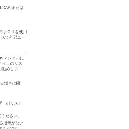
DAP または
では CLI を使用
イスで外部ユー
nux シェルに
ティ上のリス
お勧めしま
ある場合に限
。
ザーのリスト
てください。
による指示がない
いでください。