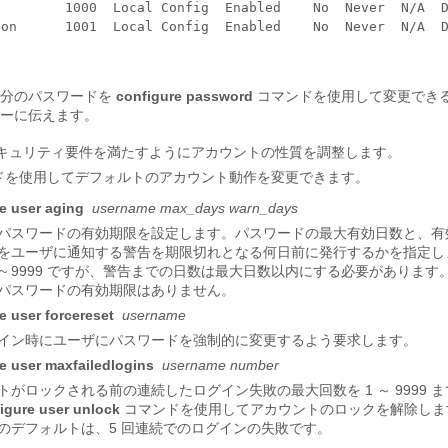
        1000  Local Config  Enabled    No  Never  N/A  D
on      1001  Local Config  Enabled    No  Never  N/A  D
自分のパスワードを
configure password
コマンドを使用して変更でき
ーに伝えます。
セキュリティ要件を満たすようにアカウントの性質を調整します。
ドを使用してデフォルトのアカウント動作を変更できます。
e user aging
username max_days warn_days
パスワードの有効期限を設定します。パスワードの最大有効日数と、有
をユーザに通知する警告を期限切れとなる何日前に発行するかを指定し
1 ~ 9999 ですが、警告までの日数は最大日数以内にする必要がありま
パスワードの有効期限はありません。
e user forcereset
username
イン時にユーザにパスワードを強制的に変更するよう要求します。
e user maxfailedlogins
username number
トがロックされる前の連続したログイン失敗の最大回数を 1 ～ 9999 
igure user unlock
コマンドを使用してアカウントのロックを解除しま
のデフォルトは、5 回連続でのログインの失敗です。