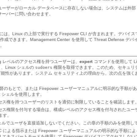
ーザーがローカル データベースに存在しない場合は、システムは外部 L
認証サーバーに問い合わせます。
ス
イスには、Linux の上部で実行する Firepower CLI が含まれます。デバイス
作成できます。
Management Center
を使用して
Threat Defense
デバ
。
onfig レベルのアクセス権を持つユーザーは、
expert
コマンドを使用して Li
Linux シェルの
権限を取得できます。このため、セキュリ
sudoers
可能性があります。システム セキュリティ上の理由から、次の点を強く
監督のもとで、または Firepower ユーザーマニュアルに明示的な手順が
ux シェルを使用します。
アクセス権を持つユーザーのリストを適切に制限していることを確認します
アクセス権限を付与する場合は、構成レベルのアクセス権を付与されたユー
ます。
x シェルでユーザを直接追加しないでください。この章の手順のみを使用し
 TAC による指示または Firepower ユーザーマニュアルの明示的な手順
I エキスパートモードを使用して Firepower デバイスにアクセスしな