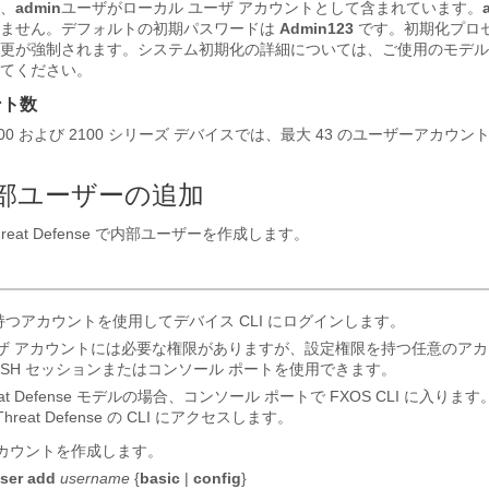
、
admin
ユーザがローカル ユーザ アカウントとして含まれています。
きません。デフォルトの初期パスワードは
Admin123
です。初期化プロ
更が強制されます。システム初期化の詳細については、ご使用のモデル
てください。
ント数
000
および 2100
シリーズ デバイスでは、最大 43 のユーザーアカウン
内部ユーザーの追加
reat Defense
で内部ユーザーを作成します。
つアカウントを使用してデバイス CLI にログインします。
ザ アカウントには必要な権限がありますが、設定権限を持つ任意のアカ
SH セッションまたはコンソール ポートを使用できます。
at Defense
モデルの場合、コンソール ポートで FXOS CLI に入ります
Threat Defense
の CLI にアクセスします。
アカウントを作成します。
user add
username
{
basic
|
config
}