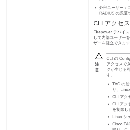
外部ユーザー：ユ
RADIUS の
CLI アクセ
Firepower デバ
して内部ユーザーを
ザーを確立できます
CLI の C
アクセスでき、
注
クが生じる
意
す。
TAC の
り、Lin
CLI 
CLI 
を制限し
Linu
Cisco
限り、CL