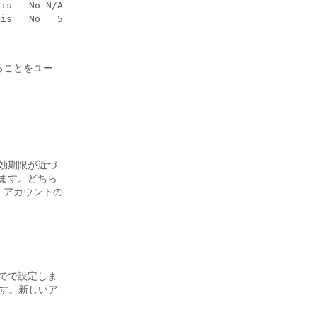
is   No N/A

is   No   5

ることをユー
効期限が近づ
ます。どちら
す。アカウントの
までで設定しま
す。新しいア