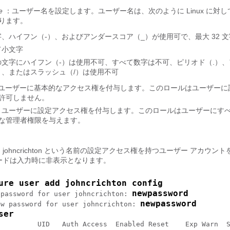
e
：ユーザー名を設定します。ユーザー名は、次のように Linux に対
ります。
、ハイフン（-）、およびアンダースコア（_）が使用可で、最大 32 文
て小文字
の文字にハイフン（-）は使用不可、すべて数字は不可、ピリオド（.）、
）、またはスラッシュ（/）は使用不可
ユーザーに基本的なアクセス権を付与します。このロールはユーザーに
許可しません。
：ユーザーに設定アクセス権を付与します。このロールはユーザーにす
な管理者権限を与えます。
johncrichton という名前の設定アクセス権を持つユーザー アカウン
ードは入力時に非表示となります。
ure user add johncrichton config
newpassword
 password for user johncrichton: 
newpassword
ew password for user johncrichton: 
ser
         UID   Auth Access  Enabled Reset    Exp Warn  S