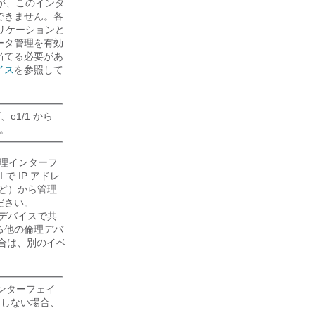
が、このインタ
できません。各
リケーションと
ータ管理を有効
当てる必要があ
イス
を参照して
1/1 から
す。
理インターフ
I で IP アドレ
ど）から管理
ださい。
理デバイスで共
る他の倫理デバ
合は、別のイベ
ンターフェイ
用しない場合、