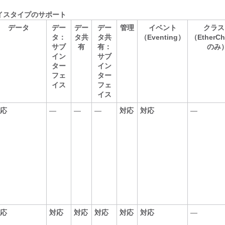
イスタイプのサポート
データ
デー
デー
デー
管理
イベント
クラス
タ：
タ共
タ共
（Eventing）
（EtherCh
サブ
有
有：
のみ
イン
サブ
ター
イン
フェ
ター
イス
フェ
イス
応
—
—
—
対応
対応
—
応
対応
対応
対応
対応
対応
—