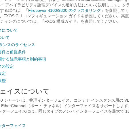
イ アベイラビリティ論理デバイスの追加方法について説明します。
ク
する場合は、「
Firepower 4100/9300 のクラスタリング
」を参照してく
は、FXOS CLI コンフィギュレーション ガイドを参照してください。高度な
ティングについては、『FXOS 構成ガイド』を参照してください。
スについて
ついて
スタンスのライセンス
要件と前提条件
関する注意事項と制約事項
スの設定
設定
履歴
ェイスについて
00 シャーシ
は、物理インターフェイス
、コンテナ インスタンス用の VL
 EtherChannel（ポート チャネル）インターフェイスをサポートします
el のインターフェイスには、同じタイプのメンバ インターフェイスを最大で 1
ンターフェイス