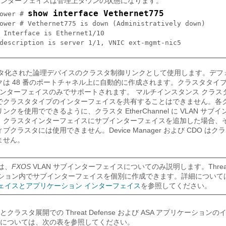
インターフェイスは管理上ダウンの状態になります。
show interface Vethernet775
ower # 
ower # Vethernet775 is down (Administratively down)

 Interface is Ethernet1/10

クラスタ化された論理デバイスのクラスタ制御リンクとして使用します。デ
クは 48 番のポートチャネル上に自動的に作成されます。クラスタタイ
nel インターフェイスのみでサポートされます。
マルチインスタンス クラス
でクラスタタイプのインターフェイスを共有することはできません。各
クを使用でできるように、クラスタ EtherChannel に VLAN サブ
。クラスタインターフェイスにサブインターフェイスを追加した場合、
ィブクラスタには使用できません。
Device Manager
および
CDO
はクラ
ません。
は、
FXOS
VLAN サブインターフェイスについてのみ説明します。
Thre
ション内でサブインターフェイスを個別に作成できます。詳細について
ェイスとアプリケーション インターフェイス
を参照してください。
開とクラスタ展開での
Threat Defense
および ASA アプリケーションの
については、次の表を参照してください。