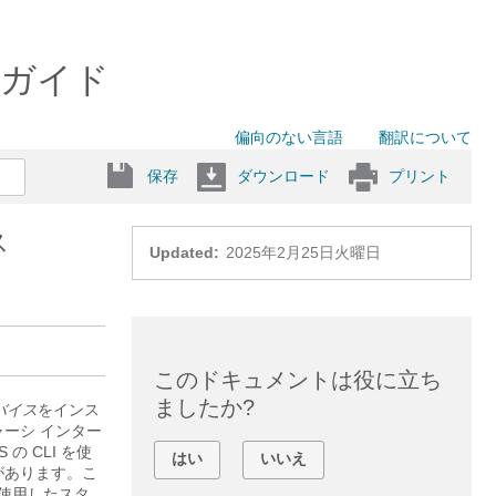
ス構成ガイド
偏向のない言語
翻訳について
保存
ダウンロード
プリント
ス
Updated:
2025年2月25日火曜日
このドキュメントは役に立ち
ましたか?
バイス
をインス
ーシ インター
 の CLI を使
はい
いいえ
があります。こ
使用したスタ