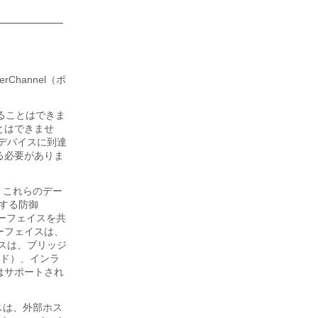
erChannel（ポ
ることはできま
とはできませ
デバイスに到達
る必要がありま
れ、これらのデー
する防御
ーフェイスを共
ーフェイスは、
スは、ブリッジ
ード）、インラ
はサポートされ
スは、外部ホス