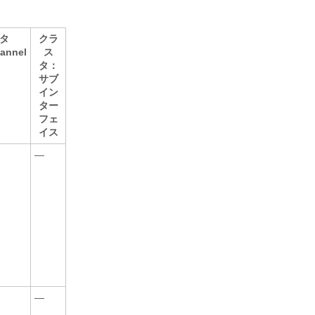
タ
クラ
annel
ス
）
タ：
サブ
イン
ター
フェ
イス
—
—