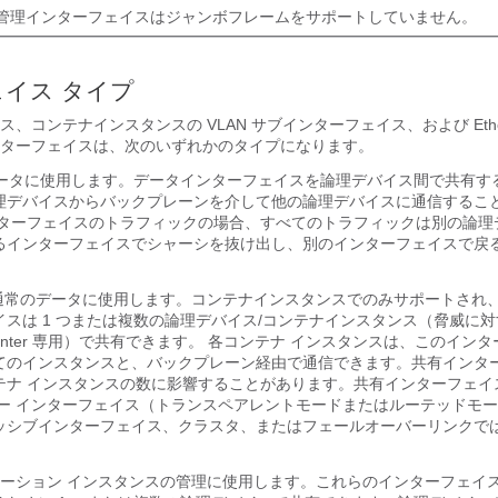
管理インターフェイスはジャンボフレームをサポートしていません。
イス タイプ
ス
、コンテナインスタンスの VLAN サブインターフェイス、
および Eth
ターフェイスは、次のいずれかのタイプになります。
のデータに使用します。データインターフェイスを論理デバイス間で共有す
理デバイスからバックプレーンを介して他の論理デバイスに通信するこ
ンターフェイスのトラフィックの場合、すべてのトラフィックは別の論理
るインターフェイスでシャーシを抜け出し、別のインターフェイスで戻
ring：通常のデータに使用します。コンテナインスタンスでのみサポートさ
スは 1 つまたは複数の論理デバイス/コンテナインスタンス（
脅威に対
nter
専用）で共有できます。
各コンテナ インスタンスは、このインタ
てのインスタンスと、バックプレーン経由で通信できます。共有インタ
テナ インスタンスの数に影響することがあります。共有インターフェイ
バー インターフェイス（トランスペアレントモードまたはルーテッドモ
ッシブインターフェイス、
クラスタ、
またはフェールオーバーリンクで
リケーション インスタンスの管理に使用します。これらのインターフェイ