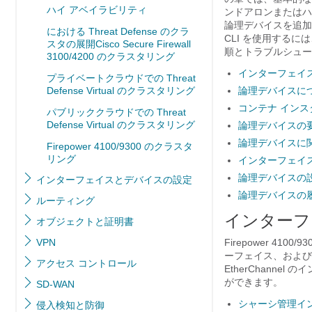
ハイ アベイラビリティ
ンドアロンまたはハ
論理デバイスを追加
における Threat Defense のクラ
CLI を使用するに
スタの展開Cisco Secure Firewall
順とトラブルシュー
3100/4200 のクラスタリング
インターフェイ
プライベートクラウドでの Threat
Defense Virtual のクラスタリング
論理デバイスに
コンテナ イン
パブリッククラウドでの Threat
Defense Virtual のクラスタリング
論理デバイスの
論理デバイスに
Firepower 4100/9300 のクラスタ
リング
インターフェイ
論理デバイスの
インターフェイスとデバイスの設定
論理デバイスの
ルーティング
インターフ
オブジェクトと証明書
VPN
Firepower
4100/
93
ーフェイス、
および
アクセス コントロール
EtherChann
ができます。
SD-WAN
シャーシ管理イ
侵入検知と防御