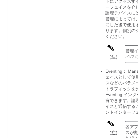
トにアクセスす
ーフェイスを介
論理デバイスに
管理によっては
にした後で使用
ります。
個別の
ください。
管理イ
e1/
（注）
Eventing：
Mana
ェイスとして使
スなどのパラメ
トラフィックを
Eventing
有できます。論
イスと通信する
ントインターフ
各アプ
スが
（注）