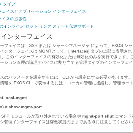
 タイプ
ーフェイスとアプリケーション インターフェイス
ェイスの拡張性
ense のインライン セット リンク ステート伝達サポート
理インターフェイス
ーフェイスは、SSH または
シャーシマネージャ
によって、FXOS シ
インターフェイスは MGMT
として、[Interfaces]
タブの上部に表示され
は、このインターフェイスの有効化または無効化のみを実行できます。
ーション管理の論理デバイスに割り当てる管理タイプのインターフェイ
スのパラメータを設定するには、CLI から設定にする必要があります
情報を FXOS CLI で表示するには、ローカル管理に接続し、管理ポー
ct
local-mgmt
mt) #
show
mgmt-port
 SFP モジュールが取り外されている場合や
mgmt-port shut
コマンド
シ管理インターフェイスは稼働状態のままである点に注意してください