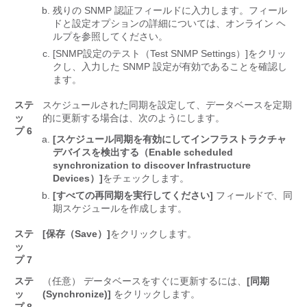
残りの SNMP 認証フィールドに入力します。
フィール
ドと設定オプションの詳細については、オンライン ヘ
ルプを参照してください。
[SNMP設定のテスト（Test SNMP Settings）]
をクリッ
クし、入力した SNMP 設定が有効であることを確認し
ます。
ステ
スケジュールされた同期を設定して、データベースを定期
ッ
的に更新する場合は、次のようにします。
プ 6
[スケジュール同期を有効にしてインフラストラクチャ
デバイスを検出する（Enable scheduled
synchronization to discover Infrastructure
Devices）]
をチェックします。
[すべての再同期を実行してください]
フィールドで、同
期スケジュールを作成します。
ステ
[保存（Save）]
をクリックします。
ッ
プ 7
ステ
（任意） データベースをすぐに更新するには、
[同期
ッ
(Synchronize)]
をクリックします。