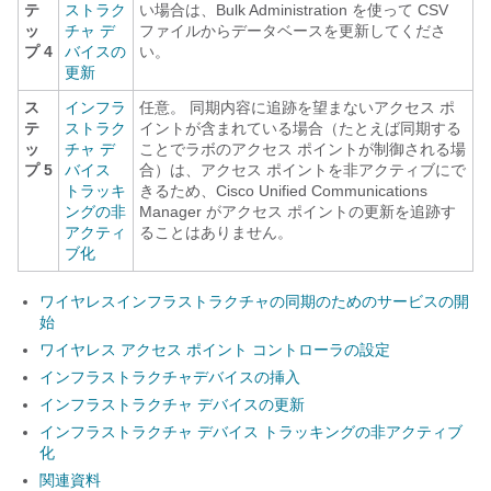
テ
ストラク
い場合は、Bulk Administration を使って CSV
ッ
チャ デ
ファイルからデータベースを更新してくださ
プ 4
バイスの
い。
更新
ス
インフラ
任意。 同期内容に追跡を望まないアクセス ポ
テ
ストラク
イントが含まれている場合（たとえば同期する
ッ
チャ デ
ことでラボのアクセス ポイントが制御される場
プ 5
バイス
合）は、アクセス ポイントを非アクティブにで
トラッキ
きるため、Cisco Unified Communications
ングの非
Manager がアクセス ポイントの更新を追跡す
アクティ
ることはありません。
ブ化
ワイヤレスインフラストラクチャの同期のためのサービスの開
始
ワイヤレス アクセス ポイント コントローラの設定
インフラストラクチャデバイスの挿入
インフラストラクチャ デバイスの更新
インフラストラクチャ デバイス トラッキングの非アクティブ
化
関連資料