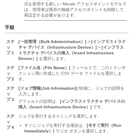
式を使用する新しい Meraki アクセスポイントモデルで
は、管理者は既存の無線アクセスポイントを削除して
再設定する必要があります。
手順
ステ
[一括管理（Bulk Administration）]
>
[インフラストラク
ッ
チャ デバイス（Infrastructure Device）]
>
[インフラス
プ 1
トラクチャ デバイスの挿入（Insert Infrastructure
Device）]
.を選択します。
ステ
[ファイル名（File Name）]
フィールドで、このトランザ
ッ
クション用に作成した CSV データ ファイルを選択しま
プ 2
す。
ステ
[ジョブ情報(Job Information)]
領域に、ジョブの説明を
ッ
入力します。
プ 3
デフォルトの説明は、
[インフラストラクチャ デバイスの
挿入（Insert Infrastructure Device）]
です。
ステ
ジョブを実行するタイミングを選択します。
ッ
すぐにジョブを実行する場合は、
[今すぐ実行（Run
プ 4
Immediately）]
ラジオ ボタンを選択します。