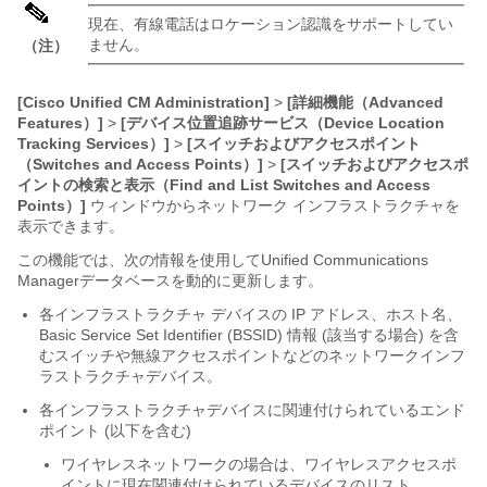
現在、有線電話はロケーション認識をサポートしてい
ません。
（注）
[Cisco Unified CM Administration]
>
[詳細機能（Advanced
Features）]
>
[デバイス位置追跡サービス（Device Location
Tracking Services）]
>
[スイッチおよびアクセスポイント
（Switches and Access Points）]
>
[スイッチおよびアクセスポ
イントの検索と表示（Find and List Switches and Access
Points）]
ウィンドウからネットワーク インフラストラクチャを
表示できます。
この機能では、次の情報を使用して
Unified Communications
Manager
データベースを動的に更新します。
各インフラストラクチャ デバイスの IP アドレス、ホスト名、
Basic Service Set Identifier (BSSID) 情報 (該当する場合) を含
むスイッチや無線アクセスポイントなどのネットワークインフ
ラストラクチャデバイス。
各インフラストラクチャデバイスに関連付けられているエンド
ポイント (以下を含む)
ワイヤレスネットワークの場合は、ワイヤレスアクセスポ
イントに現在関連付けられているデバイスのリスト。