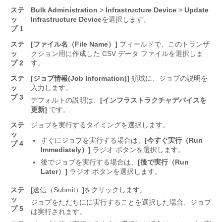
ステ
Bulk Administration
>
Infrastructure Device
>
Update
ッ
Infrastructure Device
を選択します。
プ 1
ステ
[ファイル名（File Name）]
フィールドで、このトランザ
ッ
クション用に作成した CSV データ ファイルを選択しま
プ 2
す。
ステ
[ジョブ情報(Job Information)]
領域に、ジョブの説明を
ッ
入力します。
プ 3
デフォルトの説明は、
[インフラストラクチャデバイスを
更新]
です。
ステ
ジョブを実行するタイミングを選択します。
ッ
すぐにジョブを実行する場合は、
[今すぐ実行（Run
プ 4
Immediately）]
ラジオ ボタンを選択します。
後でジョブを実行する場合は、
[後で実行（Run
Later）]
ラジオ ボタンを選択します。
ステ
[送信（Submit）]
をクリックします。
ッ
ジョブをただちにに実行することを選択した場合、ジョブ
プ 5
は実行されます。