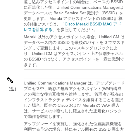
差し込みアクセスポイントの場合は、ベースの BSSID
に正規化した後、
Unified Communications Manager
は
データベースの Basic Service Set 識別子（BSSID）を
更新します。 Meraki アクセスポイントの BSSID 計算
の詳細については、
「Cisco Meraki BSSID MAC アド
レスを計算する」
を参照してください。
Meraki 以外のアクセスポイントの場合、Unified CM は
データベース内の BSSID を最後のバイトを 0 でマスキ
ングして更新します。このマスキングロジックによ
り、Unified CM はアクセスポイント上の個別チャネル
の BSSID ではなく、アクセスポイントを一意に識別で
きます。
Unified Communications Manager は、アップグレード
プロセス中、既存の無線アクセスポイント(WAP)構成
（注）
との完全な後方互換性を維持します。 管理者が現在の
インフラストラクチャ デバイスを維持することを選択
した場合、既存の Cisco および Meraki の WAP 導入
は、サービスの中断なしに確立された正規化ロジック
で動作を継続します。
アップグレードを実施し、強化された位置認識機能を
利用する予定の場合、特にモデル固有の BSSID 導出方