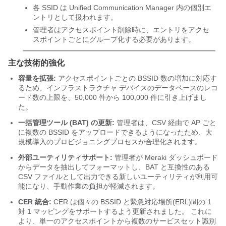
各 SSID は Unified Communication Manager 内の個別エ
ントリとして扱われます。
管理者はアクセスポイント削除時に、エントリをアクセ
スポイントごとにグループ化する必要があります。
主な技術的強化
容量を拡張:
アクセスポイントごとの BSSID 数の増加に対応す
るため、インフラストラクチャ デバイスのデータベースのレコ
ード数の上限を、50,000 件から 100,000 件に引き上げまし
た。
一括管理ツール (BAT) の更新:
管理者は、CSV 経由で AP ごと
に複数の BSSID をアップロードできるようになったため、大
規模導入のプロビジョニングプロセスが合理化されます。
外部ユーティリティサポート:
管理者が Meraki ダッシュボード
からデータを抽出してフォーマットし、BAT と互換性のある
CSV ファイルとして出力できる新しいユーティリティが利用可
能になり、手動作業の負担が軽減されます。
CER 統合:
CER は個々の BSSID と緊急対応場所(ERL)間の 1
対 1 マッピングをサポートするよう更新されました。 これに
より、単一のアクセスポイントから複数のサービスセット識別