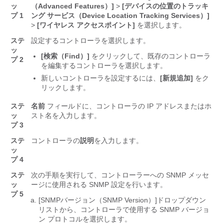
ッ
（Advanced Features）]
>
[デバイスの位置のトラッキ
プ 1
ング サービス（Device Location Tracking Services）]
>
[ワイヤレス アクセスポイント]
を選択します。
ステ
設定するコントローラを選択します。
ッ
[検索（Find）]
をクリックして、既存のコントローラ
プ 2
を編集するコントローラを選択します。
新しいコントローラを設定するには、
[新規追加]
をク
リックします。
ステ
名前
フィールドに、コントローラの IP アドレスまたはホ
ッ
スト名を入力します。
プ 3
ステ
コントローラの
説明
を入力します。
ッ
プ 4
ステ
次の手順を実行して、コントローラーへの SNMP メッセ
ッ
ージに使用される SNMP 設定を行います。
プ 5
[SNMPバージョン（SNMP Version）]
ドロップダウン
リストから、コントローラで使用する SNMP バージョ
ン プロトコルを選択します。