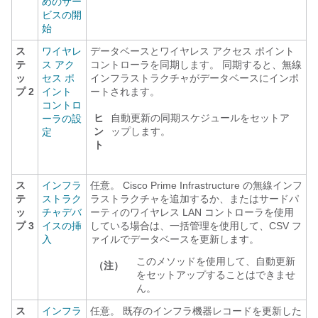
めのサー
ビスの開
始
ス
ワイヤレ
データベースとワイヤレス アクセス ポイント
テ
ス アク
コントローラを同期します。 同期すると、無線
ッ
セス ポ
インフラストラクチャがデータベースにインポ
プ 2
イント
ートされます。
コントロ
ヒ
自動更新の同期スケジュールをセットア
ーラの設
ン
ップします。
定
ト
ス
インフラ
任意。 Cisco Prime Infrastructure の無線インフ
テ
ストラク
ラストラクチャを追加するか、またはサードパ
ッ
チャデバ
ーティのワイヤレス LAN コントローラを使用
プ 3
イスの挿
している場合は、一括管理を使用して、CSV フ
入
ァイルでデータベースを更新します。
このメソッドを使用して、自動更新
（注）
をセットアップすることはできませ
ん。
ス
インフラ
任意。 既存のインフラ機器レコードを更新した