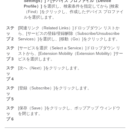
Settings）]
>
[デバイス プロファイル（Device
Profile）]
を選択し、検索条件を指定してから [検索
（Find）]
をクリックし、作成したデバイス プロファイ
ルを選択します。
ステ
[関連リンク（Related Links）]
ドロップダウン リストか
ッ
ら、[サービスの登録/登録解除（Subscribe/Unsubscribe
プ 2
Services）]
を選択し、[移動（Go）]
をクリックします。
ステ
[サービスを選択（Select a Service）]
ドロップダウン リ
ッ
ストから、[Extension Mobility（Extension Mobility）]
サー
プ 3
ビスを選択します。
ステ
[次へ（Next）]
をクリックします。
ッ
プ 4
ステ
[登録（Subscribe）]
をクリックします。
ッ
プ 5
ステ
[保存（Save）]
をクリックし、ポップアップ ウィンドウ
ッ
を閉じます。
プ 6