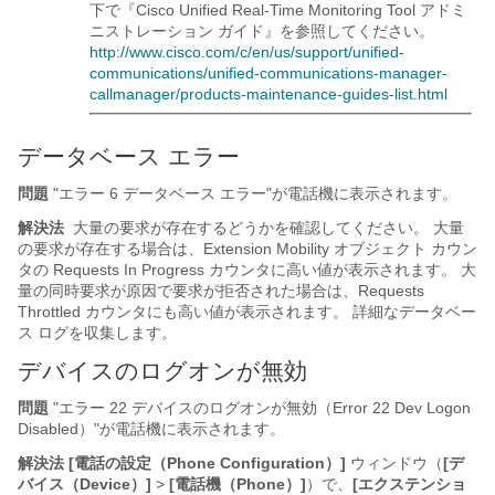
下で『Cisco Unified Real-Time Monitoring Tool アドミ
ニストレーション ガイド』を参照してください。
http://www.cisco.com/c/en/us/support/unified-
communications/unified-communications-manager-
callmanager/products-maintenance-guides-list.html
データベース エラー
問題
"エラー 6 データベース エラー"
が電話機に表示されます。
解決法
大量の要求が存在するどうかを確認してください。 大量
の要求が存在する場合は、Extension Mobility オブジェクト カウン
タの Requests In Progress カウンタに高い値が表示されます。 大
量の同時要求が原因で要求が拒否された場合は、Requests
Throttled カウンタにも高い値が表示されます。 詳細なデータベー
ス ログを収集します。
デバイスのログオンが無効
問題
"エラー 22 デバイスのログオンが無効（Error 22 Dev Logon
Disabled）"
が電話機に表示されます。
解決法
[電話の設定（Phone Configuration）]
ウィンドウ（
[デ
バイス（Device）]
>
[電話機（Phone）]
）で、
[エクステンショ