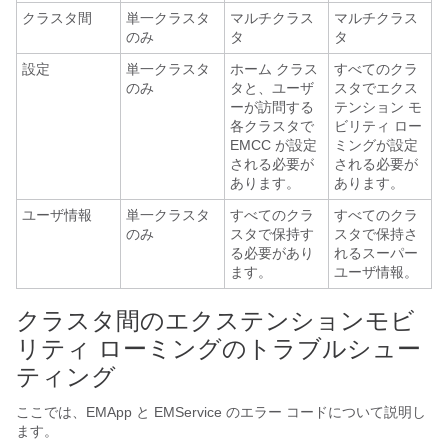
クラスタ間
単一クラスタ
マルチクラス
マルチクラス
のみ
タ
タ
設定
単一クラスタ
ホーム クラス
すべてのクラ
のみ
タと、ユーザ
スタでエクス
ーが訪問する
テンション モ
各クラスタで
ビリティ ロー
EMCC が設定
ミングが設定
される必要が
される必要が
あります。
あります。
ユーザ情報
単一クラスタ
すべてのクラ
すべてのクラ
のみ
スタで保持す
スタで保持さ
る必要があり
れるスーパー
ます。
ユーザ情報。
クラスタ間のエクステンションモビ
リティ ローミングのトラブルシュー
ティング
ここでは、EMApp と EMService のエラー コードについて説明し
ます。