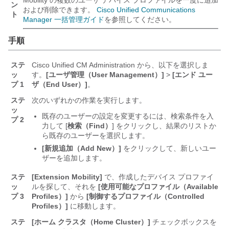
Mobility の複数のユーザ デバイス プロファイルを一度に追加
ン
および削除できます。
Cisco Unified Communications
ト
Manager 一括管理ガイド
を参照してください。
手順
ステ
Cisco Unified CM Administration から、以下を選択しま
ッ
す。
[ユーザ管理（User Management）]
>
[エンド ユー
プ 1
ザ（End User）]
。
ステ
次のいずれかの作業を実行します。
ッ
既存のユーザーの設定を変更するには、検索条件を入
プ 2
力して [
検索（Find）
] をクリックし、結果のリストか
ら既存のユーザーを選択します。
[新規追加（Add New）]
をクリックして、新しいユー
ザーを追加します。
ステ
[Extension Mobility]
で、作成したデバイス プロファイ
ッ
ルを探して、それを
[使用可能なプロファイル（Available
プ 3
Profiles）]
から
[制御するプロファイル（Controlled
Profiles）]
に移動します。
ステ
[ホーム クラスタ（Home Cluster）]
チェックボックスを