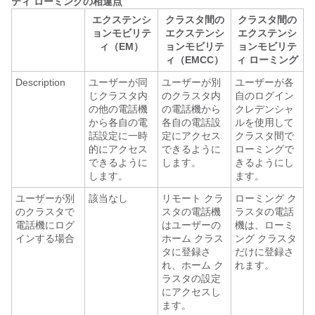
ティ ローミングの相違点
エクステンシ
クラスタ間の
クラスタ間の
ョンモビリテ
エクステンシ
エクステンシ
ィ（EM）
ョンモビリテ
ョンモビリテ
ィ（EMCC）
ィ ローミング
Description
ユーザーが同
ユーザーが別
ユーザーが各
じクラスタ内
のクラスタ内
自のログイン
の他の電話機
の電話機から
クレデンシャ
から各自の電
各自の電話設
ルを使用して
話設定に一時
定にアクセス
クラスタ間で
的にアクセス
できるように
ローミングで
できるように
します。
きるようにし
します。
ます。
ユーザーが別
該当なし
リモート クラ
ローミング ク
のクラスタで
スタの電話機
ラスタの電話
電話機にログ
はユーザーの
機は、ローミ
インする場合
ホーム クラス
ング クラスタ
タに登録さ
だけに登録さ
れ、ホーム ク
れます。
ラスタの設定
にアクセスし
ます。