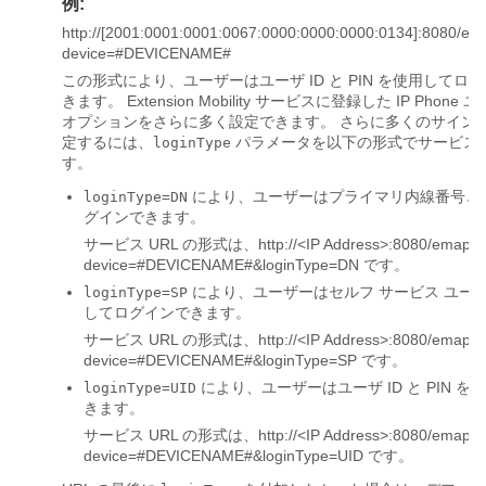
例:
http://[2001:0001:0001:0067:0000:0000:0000:0134]:8080/e
device=#DEVICENAME#
この形式により、ユーザーはユーザ ID と PIN を使用して
きます。 Extension Mobility サービスに登録した IP Pho
オプションをさらに多く設定できます。 さらに多くのサインイ
定するには、
パラメータを以下の形式でサービス U
loginType
す。
により、ユーザーはプライマリ内線番号と P
loginType=DN
グインできます。
サービス URL の形式は、
http://<IP Address>:8080/emapp
device=#DEVICENAME#&loginType=DN
です。
により、ユーザーはセルフ サービス ユーザ ID
loginType=SP
してログインできます。
サービス URL の形式は、
http://<IP Address>:8080/emapp
device=#DEVICENAME#&loginType=SP
です。
により、ユーザーはユーザ ID と PIN 
loginType=UID
きます。
サービス URL の形式は、
http://<IP Address>:8080/emapp
device=#DEVICENAME#&loginType=UID
です。