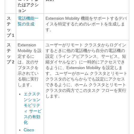
たはアクシ
ョン
ス
電話機能一
Extension Mobility 機能をサポートするデバ
テ
覧の生成
イスを特定するためのレポートを生成しま
ッ
す。
プ 1
ス
Extension
ユーザーがリモート クラスタからログイン
テ
Mobility を設
するときに他の電話機から自分の電話機の
ッ
定するに
設定（ライン アピアランス、サービス、短
プ 2
は、次のサ
縮ダイヤルなど）に一時的にアクセスでき
ブタスクを
るように、Extension Mobility を設定しま
示されてい
す。 ユーザーがホーム クラスタとリモート
る順に実行
クラスタのどちらからでも設定にアクセス
します。
できるように、ホーム クラスタとリモート
クラスタの両方でこのタスク フローを実行
エクステ
します。
ンション
モビリテ
ィ サービ
スの有効
化
Cisco