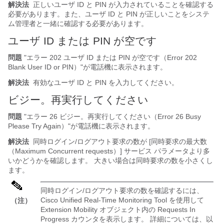
解決法
正しいユーザ ID と PIN が入力されていることを確認する
必要があります。また、ユーザ ID と PIN が正しいことをシステ
ム管理者と一緒に確認する必要があります。
ユーザ ID または PIN が空です
問題
"エラー 202 ユーザ ID または PIN が空です（Error 202
Blank User ID or PIN）"
が電話機に表示されます。
解決法
有効なユーザ ID と PIN を入力してください。
ビジー。再実行してください
問題
"エラー 26 ビジー。再実行してください（Error 26 Busy
Please Try Again）"
が電話機に表示されます。
解決法
同時ログイン/ログアウト要求の数が [同時要求の最大数
（Maximum Concurrent requests）]
サービス パラメータより多
いかどうかを確認します。 大きい場合は同時要求の数を小さくし
ます。
同時ログイン/ログアウト要求の数を確認するには、
Cisco Unified Real-Time Monitoring Tool を使用して
（注）
Extension Mobility オブジェクト内の Requests In
Progress カウンタを表示します。 詳細については、以