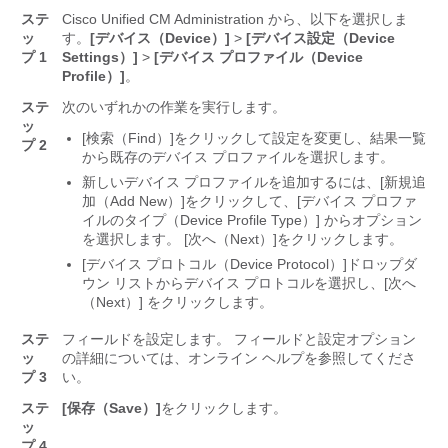
ステ
Cisco Unified CM Administration から、以下を選択しま
ッ
す。
[デバイス（Device）]
>
[デバイス設定（Device
プ 1
Settings）]
>
[デバイス プロファイル（Device
Profile）]
。
ステ
次のいずれかの作業を実行します。
ッ
[検索（Find）]
をクリックして設定を変更し、結果一覧
プ 2
から既存のデバイス プロファイルを選択します。
新しいデバイス プロファイルを追加するには、[新規追
加（Add New）]
をクリックして、[デバイス プロファ
イルのタイプ（Device Profile Type）]
からオプション
を選択します。 [次へ（Next）]
をクリックします。
[デバイス プロトコル（Device Protocol）]
ドロップダ
ウン リストからデバイス プロトコルを選択し、[次へ
（Next）]
をクリックします。
ステ
フィールドを設定します。
フィールドと設定オプション
ッ
の詳細については、オンライン ヘルプを参照してくださ
プ 3
い。
ステ
[保存（Save）]
をクリックします。
ッ
プ 4