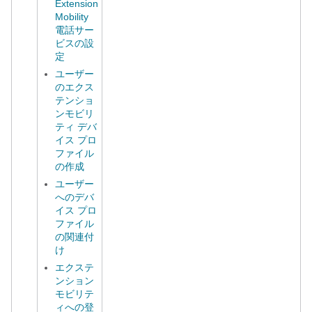
Extension
Mobility
電話サー
ビスの設
定
ユーザー
のエクス
テンショ
ンモビリ
ティ デバ
イス プロ
ファイル
の作成
ユーザー
へのデバ
イス プロ
ファイル
の関連付
け
エクステ
ンション
モビリテ
ィへの登