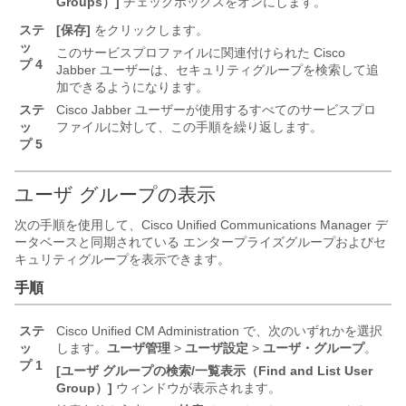
Groups）]
チェックボックスをオンにします。
ステ
[保存]
をクリックします。
ッ
このサービスプロファイルに関連付けられた Cisco
プ 4
Jabber ユーザーは、セキュリティグループを検索して追
加できるようになります。
ステ
Cisco Jabber ユーザーが使用するすべてのサービスプロ
ッ
ファイルに対して、この手順を繰り返します。
プ 5
ユーザ グループの表示
次の手順を使用して、
Cisco Unified Communications Manager
デ
ータベースと同期されている
エンタープライズグループおよびセ
キュリティグループ
を表示できます。
手順
ステ
Cisco Unified CM Administration で、次のいずれかを選択
ッ
します。
ユーザ管理
>
ユーザ設定
>
ユーザ・グループ
。
プ 1
[ユーザ グループの検索/一覧表示（Find and List User
Group）]
ウィンドウが表示されます。