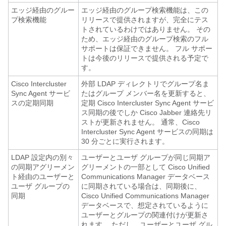
エッジ経由のグルー
エッジ経由のグループ検索機能は、この
プ検索機能
リリースで提供されますが、完全にテス
トされているわけではありません。 その
ため、エッジ経由のグループ検索のフル
サポートは保証できません。 フル サポー
トは今後のリリースで提供される予定で
す。
Cisco Intercluster
外部 LDAP ディレクトリでグループ名ま
Sync Agent サービ
たはグループ メンバー名を更新すると、
スの定期同期
定期 Cisco Intercluster Sync Agent サービ
ス同期の後でしか Cisco Jabber 連絡先リ
ストが更新されません。 通常、Cisco
Intercluster Sync Agent サービスの同期は
30 分ごとに実行されます。
LDAP 設定内の別々
ユーザーとユーザ グループが同じ同期ア
の同期アグリーメン
グリーメントの一部として Cisco Unified
ト経由のユーザーと
Communications Manager データベース
ユーザ グループの
に同期されている場合は、同期後に、
同期
Cisco Unified Communications Manager
データベースで、想定されているように
ユーザーとグループの関連付けが更新さ
れます。 ただし、ユーザーとユーザ グル