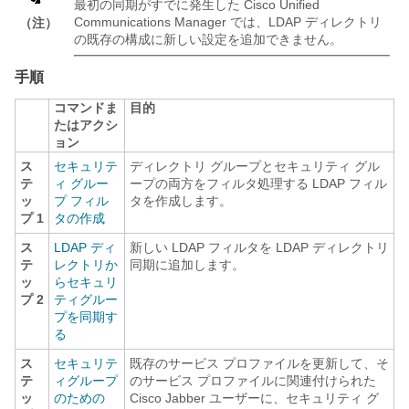
最初の同期がすでに発生した Cisco Unified
Communications Manager では、LDAP ディレクトリ
（注）
の既存の構成に新しい設定を追加できません。
手順
コマンドま
目的
たはアクシ
ョン
ス
セキュリテ
ディレクトリ グループとセキュリティ グル
テ
ィ グルー
ープの両方をフィルタ処理する LDAP フィル
ッ
プ フィル
タを作成します。
プ 1
タの作成
ス
LDAP ディ
新しい LDAP フィルタを LDAP ディレクトリ
テ
レクトリか
同期に追加します。
ッ
らセキュリ
プ 2
ティグルー
プを同期す
る
ス
セキュリテ
既存のサービス プロファイルを更新して、そ
テ
ィグループ
のサービス プロファイルに関連付けられた
ッ
のための
Cisco Jabber ユーザーに、セキュリティ グ