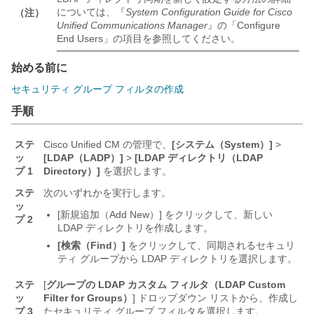
については、『
System Configuration Guide for Cisco
（注）
Unified Communications Manager
』の「Configure
End Users」の項目を参照してください。
始める前に
セキュリティ グループ フィルタの作成
手順
ステ
Cisco Unified CM の管理で、
[システム（System）]
>
ッ
[LDAP（LADP）]
>
[LDAP ディレクトリ（LDAP
プ 1
Directory）]
を選択します。
ステ
次のいずれかを実行します。
ッ
[新規追加（Add New）] をクリックして、新しい
プ 2
LDAP ディレクトリを作成します。
[検索（Find）]
をクリックして、同期されるセキュリ
ティ グループから LDAP ディレクトリを選択します。
ステ
[
グループの LDAP カスタム フィルタ（LDAP Custom
ッ
Filter for Groups）
] ドロップダウン リストから、作成し
プ 3
たセキュリティ グループ フィルタを選択します。