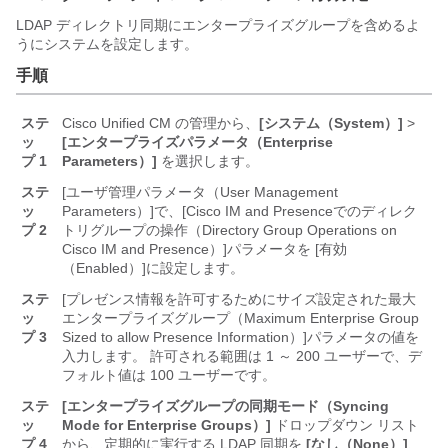
LDAP ディレクトリ同期にエンタープライズグループを含めるよ
うにシステムを設定します。
手順
ステ
Cisco Unified CM の管理から、
[システム（System）]
>
ッ
[エンタープライズパラメータ（Enterprise
プ 1
Parameters）]
を選択します。
ステ
[ユーザ管理パラメータ（User Management
ッ
Parameters）]
で、[Cisco IM and Presenceでのディレク
プ 2
トリグループの操作（Directory Group Operations on
Cisco IM and Presence）]
パラメータを [有効
（Enabled）]
に設定します。
ステ
[プレゼンス情報を許可するためにサイズ設定された最大
ッ
エンタープライズグループ（Maximum Enterprise Group
プ 3
Sized to allow Presence Information）]
パラメータの値を
入力します。 許可される範囲は 1 ～ 200 ユーザーで、デ
フォルト値は 100 ユーザーです。
ステ
[エンタープライズグループの同期モード（Syncing
ッ
Mode for Enterprise Groups）]
ドロップダウン リスト
プ 4
から、定期的に実行する LDAP 同期を
[なし（None）]
、