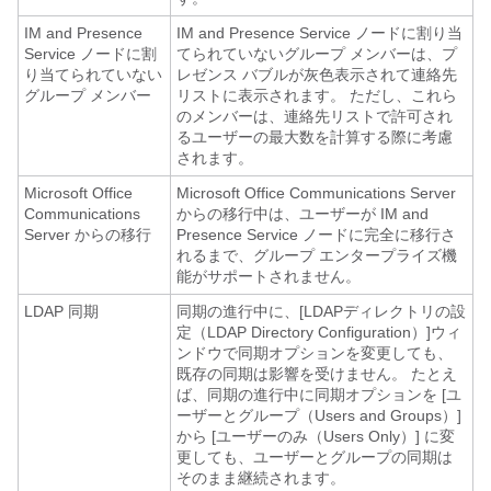
IM and Presence
IM and Presence Service ノードに割り当
Service ノードに割
てられていないグループ メンバーは、プ
り当てられていない
レゼンス バブルが灰色表示されて連絡先
グループ メンバー
リストに表示されます。 ただし、これら
のメンバーは、連絡先リストで許可され
るユーザーの最大数を計算する際に考慮
されます。
Microsoft Office
Microsoft Office Communications Server
Communications
からの移行中は、ユーザーが IM and
Server からの移行
Presence Service ノードに完全に移行さ
れるまで、グループ エンタープライズ機
能がサポートされません。
LDAP 同期
同期の進行中に、[LDAPディレクトリの設
定（LDAP Directory Configuration）]
ウィ
ンドウで同期オプションを変更しても、
既存の同期は影響を受けません。 たとえ
ば、同期の進行中に同期オプションを [ユ
ーザーとグループ（Users and Groups）]
から [ユーザーのみ（Users Only）]
に変
更しても、ユーザーとグループの同期は
そのまま継続されます。