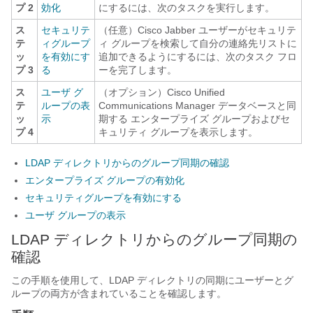
プ 2
効化
にするには、次のタスクを実行します。
ス
セキュリテ
（任意）Cisco Jabber ユーザーがセキュリテ
テ
ィグループ
ィ グループを検索して自分の連絡先リストに
ッ
を有効にす
追加できるようにするには、次のタスク フロ
プ 3
る
ーを完了します。
ス
ユーザ グ
（オプション）Cisco Unified
テ
ループの表
Communications Manager データベースと同
ッ
示
期する
エンタープライズ グループおよびセ
プ 4
キュリティ グループ
を表示します。
LDAP ディレクトリからのグループ同期の確認
エンタープライズ グループの有効化
セキュリティグループを有効にする
ユーザ グループの表示
LDAP ディレクトリからのグループ同期の
確認
この手順を使用して、LDAP ディレクトリの同期にユーザーとグ
ループの両方が含まれていることを確認します。