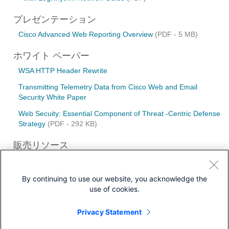
プレゼンテーション
Cisco Advanced Web Reporting Overview
(PDF - 5 MB)
ホワイト ペーパー
WSA HTTP Header Rewrite
Transmitting Telemetry Data from Cisco Web and Email
Security White Paper
Web Secuity: Essential Component of Threat -Centric Defense
Strategy
(PDF - 292 KB)
販売リソース
Hybrid Secure Web Gateway using Cisco Secure Web
Appliance - Solutions Overview
By continuing to use our website, you acknowledge the
use of cookies.
Privacy Statement
ダウンロード