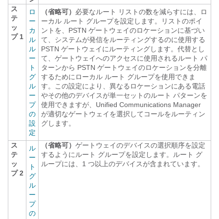
ス
ロ
（省略可）
必要なルート リストの数を減らすには、ロ
テ
ー
ーカル ルート グループを設定します。リストのポイ
ッ
カ
ントを、PSTN ゲートウェイのロケーションに基づい
プ 1
ル
て、システムが発信をルーティングするのに使用する
ル
PSTN ゲートウェイにルーティングします。代替とし
ー
て、ゲートウェイへのアクセスに使用されるルート パ
ト
ターンから PSTN ゲートウェイのロケーションを分離
グ
するためにローカル ルート グループを使用できま
ル
す。この設定により、異なるロケーションにある電話
ー
やその他のデバイスが単一セットのルート パターンを
プ
使用できますが、
Unified Communications Manager
の
が適切なゲートウェイを選択してコールをルーティン
設
グします。
定
ス
（省略可）
ゲートウェイのデバイスの選択順序を設定
ル
テ
するようにルート グループを設定します。ルート グ
ー
ッ
ループには、1 つ以上のデバイスが含まれています。
ト
プ 2
グ
ル
ー
プ
の