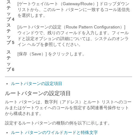
ス
[ゲートウェイ/ルート（Gateway/Route）]
ドロップダウン
テ
リストから、このルート パターンに一致するコール送信先
ッ
を選択します。
プ 4
ス
[ルートパターンの設定（Route Pattern Configuration）]
テ
ウィンドウで、残りのフィールドを入力します。フィール
ッ
ドと設定オプションの詳細については、システムのオンラ
プ 5
イン ヘルプを参照してください。
ス
[保存（Save）]
をクリックします。
テ
ッ
プ 6
ルートパターンの設定項目
ルートパターンの設定項目
ルート パターンは、数字列（アドレス）とルート リストへのコー
ルまたはゲートウェイへのコールを指定する関連番号操作セット
から構成されます。
設定するルートパターンの種類の例を以下に示します。
ルート パターンのワイルドカードと特殊文字