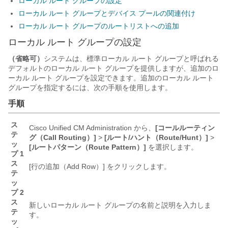
ローカル ルート グループの設定
ローカル ルート グループとデバイス プールの関連付け
ローカル ルート グループのルートリストへの追加
ローカル ルート グループの設定
（省略可）
システムは、標準ローカル ルート グループと呼ばれる
デフォルトのローカル ルート グループを提供しますが、追加のロ
ーカル ルート グループを設定できます。追加のローカル ルート
グループを指定するには、次の手順を使用します。
手順
ス
Cisco Unified CM Administration から、
[コールルーティン
テ
グ（Call Routing）]
>
[ルート/ハント（Route/Hunt）]
>
ッ
[ルートパターン（Route Pattern）]
を選択します。
プ 1
ス
[行の追加（Add Row）]
をクリックします。
テ
ッ
プ 2
ス
新しいローカル ルート グループの名前と説明を入力しま
テ
す。
ッ