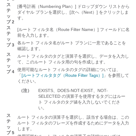
ス
[番号計画（Numbering Plan）]
ドロップダウン リストから
テ
ダイヤル プランを選択し、[次へ（Next）]
をクリックしま
ッ
す。
プ 2
ス
[ルート フィルタ名（Route Filter Name）]
フィールドに名
テ
前を入力します。
ッ
各ルート フィルタ名がルート プランに一意であることを
プ 3
確認します。
ス
ルート フィルタのタグと演算子を選択し、データを入力し
テ
て、このルート フィルタ用の句を作成します。
ッ
使用可能なルート フィルタのタグの詳細については、
プ 4
「
[ルートフィルタタグ（Route Filter Tags）]
」を参照して
ください。
（注）
EXISTS、DOES-NOT-EXIST、NOT-
SELECTED の演算子を使用するタグにはルー
ト フィルタのタグ値を入力しないでくださ
い。
ス
ルート フィルタの演算子を選択し、該当する場合は、この
テ
ルート フィルタのフレーズを作成するためにデータを入力
ッ
します。
プ 5