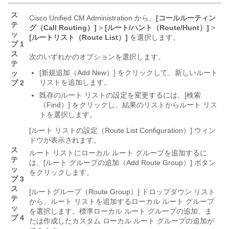
ス
Cisco Unified CM Administration から、
[コールルーティン
テ
グ（Call Routing）]
>
[ルート/ハント（Route/Hunt）]
>
ッ
[ルートリスト（Route List）]
を選択します。
プ 1
ス
次のいずれかのオプションを選択します。
テ
[新規追加（Add New）]
をクリックして、新しいルート
ッ
リストを追加します。
プ 2
既存のルート リストの設定を変更するには、[検索
（Find）]
をクリックし、結果のリストからルート リス
トを選択します。
[ルート リストの設定（Route List Configuration）]
ウィン
ドウが表示されます。
ス
ルート リストにローカル ルート グループを追加するに
テ
は、[ルート グループの追加（Add Route Group）]
ボタン
ッ
をクリックします。
プ 3
ス
[ルートグループ（Route Group）]
ドロップダウン リスト
テ
から、ルート リストを追加するローカル ルート グループ
ッ
を選択します。標準ローカル ルート グループの追加、ま
プ 4
たは作成したカスタム ローカル ルート グループの追加が