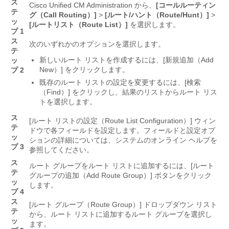
ス
Cisco Unified CM Administration から、
[コールルーティン
テ
グ（Call Routing）]
>
[ルート/ハント（Route/Hunt）]
>
ッ
[ルートリスト（Route List）]
を選択します。
プ 1
ス
次のいずれかのオプションを選択します。
テ
新しいルート リストを作成するには、[新規追加（Add
ッ
New）]
をクリックします。
プ 2
既存のルート リストの設定を変更するには、[検索
（Find）]
をクリックし、結果のリストからルート リス
トを選択します。
ス
[ルート リストの設定（Route List Configuration）]
ウィン
テ
ドウで各フィールドを設定します。フィールドと設定オプ
ッ
ションの詳細については、システムのオンライン ヘルプを
プ 3
参照してください。
ス
ルート グループをルート リストに追加するには、[ルート
テ
グループの追加（Add Route Group）]
ボタンをクリック
ッ
します。
プ 4
ス
[ルート グループ（Route Group）]
ドロップダウン リスト
テ
から、ルート リストに追加するルート グループを選択し
ッ
ます。