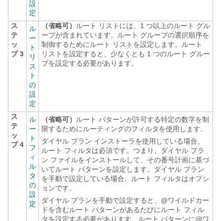
設
定
ス
（省略可）
ルート リストには、1 つ以上のルート グル
ル
テ
ープが含まれています。ルート グループの選択順序を
ー
ッ
制御するためにルート リストを設定します。ルート
ト
プ 3
リストを設定すると、少なくとも 1 つのルート グルー
リ
プを設定する必要があります。
ス
ト
の
設
定
ス
ル
（省略可）
ルート パターンが許可する特定の数字を制
テ
ー
限するためにルーティングのフィルタを使用します。
ッ
ト
ダイヤル プラン インストーラを使用している場合、
プ 4
フ
ルート フィルタは必須です。つまり、ダイヤル プラ
ィ
ン ファイルをインストールして、その番号計画に基づ
ル
いてルート パターンを設定します。ダイヤル プラン
タ
を手動で設定している場合、ルート フィルタはオプシ
の
ョンです。
設
ダイヤル プランを手動で設定すると、@ワイルドカー
定
ドを含むルート パターンがあるたびにルート フィル
タを設定する必要があります。ルート パターンに@ワ