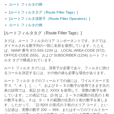
ルート フィルタの例
[ルートフィルタタグ（Route Filter Tags）]
[ルートフィルタ演算子（Route Filter Operators）]
ルート フィルタの例
[ルートフィルタタグ（Route Filter Tags）]
タグは、ルート フィルタのコア コンポーネントです。タグでは、
ダイヤルされる数字列の一部に名前を適用しています。たとえ
ば、NANP 番号 972-555-1234 は、LOCAL-AREA-CODE (972)、
OFFICE-CODE (555)、および SUBSCRIBER (1234) ルート フィ
ルタ タグで構成されています。
ルート フィルタ タグには、演算子が必要であり、フィルタに掛け
るコールを決定するには、その他の値も必要な場合があります。
ルート フィルタ タグのフィールドでの値には、ワイルドカード文
字 X、*、#、[、]、-、^、および 0 ～ 9 の数字が使用できます次の
表の説明では、表記 [2-9] と XXXX を使用して、実際の数字を表
しています。この表記では、[2-9] は、2 ～ 9 の範囲の任意の 1 桁
の数字を表し、X は、0 ～ 9 の範囲の任意の 1 桁の数字を表しま
す。したがって、「[2-9]XX の形式の 3 桁のエリア コード」とい
う記述は、実際の数字 200 ～ 999、またはすべてのワイルドカー