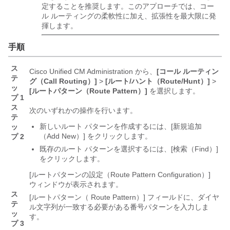
定することを推奨します。このアプローチでは、コー
ル ルーティングの柔軟性に加え、拡張性を最大限に発
揮します。
手順
ス
Cisco Unified CM Administration から、
[コール ルーティン
テ
グ（Call Routing）]
>
[ルート/ハント（Route/Hunt）]
>
ッ
[ルートパターン（Route Pattern）]
を選択します。
プ 1
ス
次のいずれかの操作を行います。
テ
新しいルート パターンを作成するには、[新規追加
ッ
（Add New）]
をクリックします。
プ 2
既存のルート パターンを選択するには、[検索（Find）]
をクリックします。
[ルートパターンの設定（Route Pattern Configuration）]
ウィンドウが表示されます。
ス
[ルートパターン（ Route Pattern）]
フィールドに、ダイヤ
テ
ル文字列が一致する必要がある番号パターンを入力しま
ッ
す。
プ 3