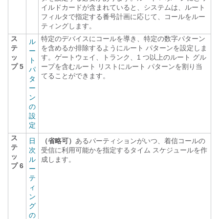
イルドカードが含まれていると、システムは、ルート
フィルタで指定する番号計画に応じて、コールをルー
ティングします。
ス
特定のデバイスにコールを導き、特定の数字パターン
ル
テ
を含めるか排除するようにルート パターンを設定しま
ー
ッ
す。ゲートウェイ、トランク、1 つ以上のルート グル
ト
プ 5
ープを含むルート リストにルート パターンを割り当
パ
てることができます。
タ
ー
ン
の
設
定
ス
日
（省略可）
あるパーティションがいつ、着信コールの
テ
次
受信に利用可能かを指定するタイム スケジュールを作
ッ
ル
成します。
プ 6
ー
テ
ィ
ン
グ
の