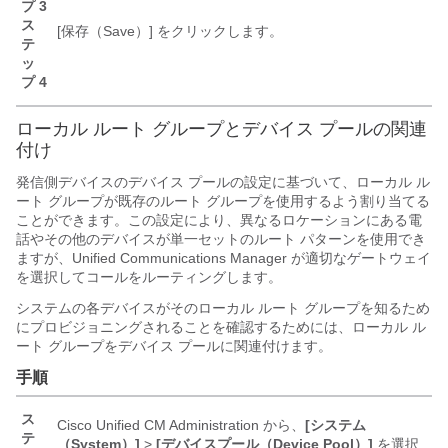
プ 3
ス
[保存（Save）]
をクリックします。
テ
ッ
プ 4
ローカル ルート グループとデバイス プールの関連
付け
発信側デバイスのデバイス プールの設定に基づいて、ローカル ル
ート グループが既存のルート グループを使用するよう割り当てる
ことができます。この設定により、異なるロケーションにある電
話やその他のデバイスが単一セットのルート パターンを使用でき
ますが、
Unified Communications Manager
が適切なゲートウェイ
を選択してコールをルーティングします。
システムの各デバイスがそのローカル ルート グループを知るため
にプロビジョニングされることを確認するためには、ローカル ル
ート グループをデバイス プールに関連付けます。
手順
ス
Cisco Unified CM Administration から、
[システム
テ
（System）]
>
[デバイスプール（Device Pool）]
を選択