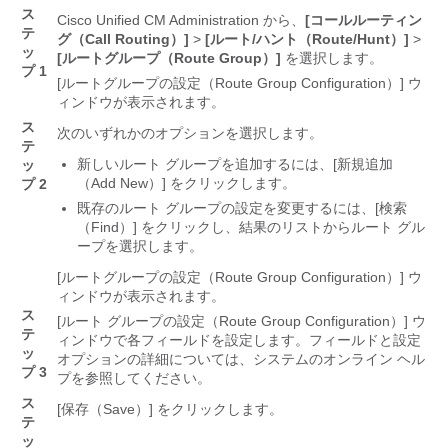
ス
Cisco Unified CM Administration から、
[コールルーティン
テ
グ（Call Routing）]
>
[ルート/ハント（Route/Hunt）]
>
ッ
[ルートグループ（Route Group）]
を選択します。
プ 1
[ルートグループの設定（Route Group Configuration）]
ウ
ィンドウが表示されます。
ス
次のいずれかのオプションを選択します。
テ
新しいルート グループを追加するには、[新規追加
ッ
（Add New）]
をクリックします。
プ 2
既存のルート グループの設定を変更するには、[検索
（Find）]
をクリックし、結果のリストからルート グル
ープを選択します。
[ルートグループの設定（Route Group Configuration）]
ウ
ィンドウが表示されます。
ス
[ルート グループの設定（Route Group Configuration）]
ウ
テ
ィンドウで各フィールドを設定します。フィールドと設定
ッ
オプションの詳細については、システムのオンライン ヘル
プ 3
プを参照してください。
ス
[保存（Save）]
をクリックします。
テ
ッ