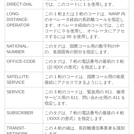
DIRECT-DIAL
では、このコードに 1 を使用します。
LONG-
この 1 桁または 2 桁のコードは、NANP 内
DISTANCE-
のオペレータ経由の長距離コールを指定し
OPERATOR
ます。オペレータ経由のコールでは、この
コードに 0 を使用し、オペレータにアクセ
スするには 00 を使用します。
NATIONAL-
このタグは、国際コール用の数字列の中
NUMBER
の、各国固有の部分を指定します。
OFFICE-CODE
このタグは、7 桁の電話番号の最初の 3 桁
（[2-9]XX の形式）を指定します。
SATELLITE-
この 1 桁のコードは、国際コール用の衛星
SERVICE
接続にアクセスできるようにします。
SERVICE
この 3 桁のコードは、緊急用の 911、修理
サービス用の 611、問い合わせ用の 411 を
指定します。
SUBSCRIBER
このタグは、7 桁の電話番号の最後の 4 桁
（XXXX の形式）を指定します。
TRANSIT-
この 4 桁の値は、長距離通信事業者を識別
NETWORK
します。