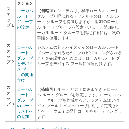
クション
ス
ローカル
（省略可）
システムは、標準ローカル ルート
テ
ルート
グループと呼ばれるデフォルトのローカル ル
ッ
グループ
ート グループを提供しますが、追加のローカ
プ 1
の設定
ル ルート グループを設定できます。追加のロ
ーカル ルート グループを指定するには、次の
手順を使用します。
ス
ローカル
システムの各デバイスがそのローカル ルート
テ
ルート
グループを知るためにプロビジョニングされる
ッ
グループ
ことを確認するためには、ローカル ルート グ
プ 2
とデバイ
ループをデバイス プールに関連付けます。
ス プー
ルの関連
付け
ス
ローカル
（省略可）
ルート リストに追加できるローカ
テ
ルート
ル ルート グループを設定します。ローカル ル
ッ
グループ
ート グループを作成すると、システムはデバ
プ 3
のルート
イス プール レベルのユーザに対して定義され
リストへ
たゲートウェイに発信コールをルーティングし
の追加
ます。