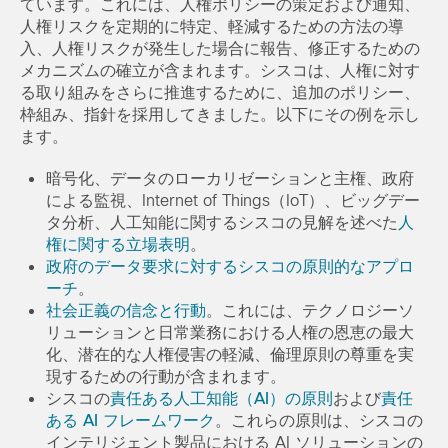
ています。これには、人権ポリシーの策定および通知、
人権リスクを定期的に特定、軽減するための方法の導
入、人権リスクが発生した場合に報告、修正するための
メカニズムの確立が含まれます。シスコは、人権に対す
る取り組みをさらに推進するために、追加のポリシー、
枠組み、指針を採用してきました。以下にその例を示し
ます。
暗号化、データのローカリゼーションと主権、政府
による監視、Internet of Things（IoT）、ビッグデー
タ分析、人工知能に関するシスコの見解を述べた
人
権に関する立場表明
。
政府のデータ要求に対するシスコの原則的なアプロ
ーチ
。
社会正義の信念と行動
。これには、テクノロジーソ
リューションと日常業務における人権の恩恵の最大
化、潜在的な人権侵害の軽減、倫理原則の尊重を実
現するための行動が含まれます。
シスコの
責任ある人工知能（AI）の原則
および
責任
ある AI フレームワーク
。これらの原則は、シスコの
インテリジェント製品における AI ソリューションの