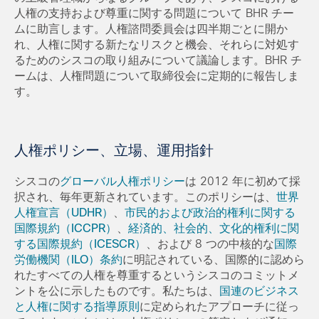
人権の支持および尊重に関する問題について BHR チー
ムに助言します。人権諮問委員会は四半期ごとに開か
れ、人権に関する新たなリスクと機会、それらに対処す
るためのシスコの取り組みについて議論します。BHR チ
ームは、人権問題について取締役会に定期的に報告しま
す。
人権ポリシー、立場、運用指針
シスコの
グローバル人権ポリシー
は 2012 年に初めて採
択され、毎年更新されています。このポリシーは、
世界
人権宣言（UDHR）
、
市民的および政治的権利に関する
国際規約（ICCPR）
、
経済的、社会的、文化的権利に関
する国際規約（ICESCR）
、および 8 つの中核的な
国際
労働機関（ILO）条約
に明記されている、国際的に認めら
れたすべての人権を尊重するというシスコのコミットメ
ントを公に示したものです。私たちは、
国連のビジネス
と人権に関する指導原則
に定められたアプローチに従っ