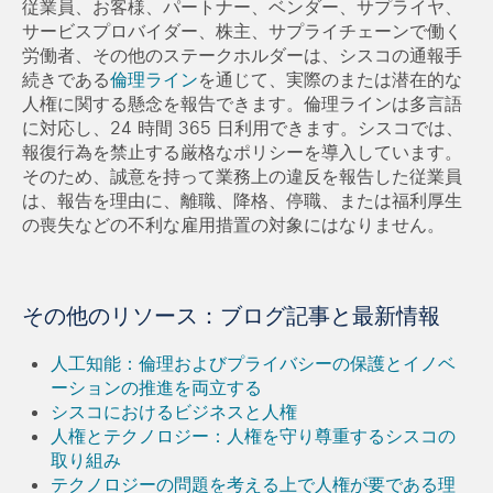
従業員、お客様、パートナー、ベンダー、サプライヤ、
サービスプロバイダー、株主、サプライチェーンで働く
労働者、その他のステークホルダーは、シスコの通報手
続きである
倫理ライン
を通じて、実際のまたは潜在的な
人権に関する懸念を報告できます。倫理ラインは多言語
に対応し、24 時間 365 日利用できます。シスコでは、
報復行為を禁止する厳格なポリシーを導入しています。
そのため、誠意を持って業務上の違反を報告した従業員
は、報告を理由に、離職、降格、停職、または福利厚生
の喪失などの不利な雇用措置の対象にはなりません。
その他のリソース：ブログ記事と最新情報
人工知能：倫理およびプライバシーの保護とイノベ
ーションの推進を両立する
シスコにおけるビジネスと人権
人権とテクノロジー：人権を守り尊重するシスコの
取り組み
テクノロジーの問題を考える上で人権が要である理