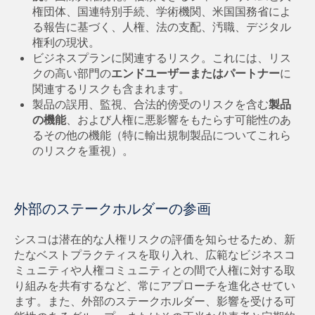
権団体、国連特別手続、学術機関、米国国務省によ
る報告に基づく、人権、法の支配、汚職、デジタル
権利の現状。
ビジネスプランに関連するリスク。これには、リス
クの高い部門の
エンドユーザーまたはパートナー
に
関連するリスクも含まれます。
製品の誤用、監視、合法的傍受のリスクを含む
製品
の機能
、および人権に悪影響をもたらす可能性のあ
るその他の機能（特に輸出規制製品についてこれら
のリスクを重視）。
外部のステークホルダーの参画
シスコは潜在的な人権リスクの評価を知らせるため、新
たなベストプラクティスを取り入れ、広範なビジネスコ
ミュニティや人権コミュニティとの間で人権に対する取
り組みを共有するなど、常にアプローチを進化させてい
ます。また、外部のステークホルダー、影響を受ける可