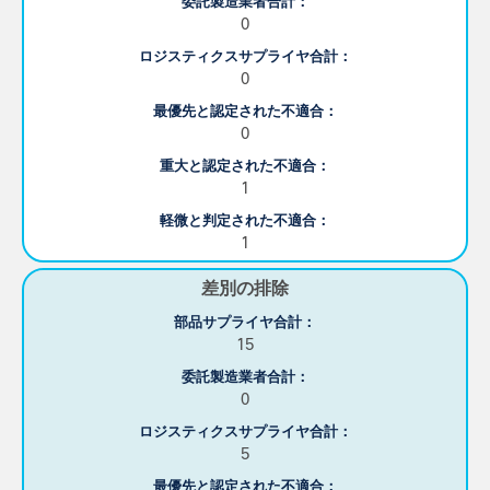
委託製造業者合計：
0
ロジスティクスサプライヤ合計：
0
最優先と認定された不適合：
0
重大と認定された不適合：
1
軽微と判定された不適合：
1
差別の排除
部品サプライヤ合計：
15
委託製造業者合計：
0
ロジスティクスサプライヤ合計：
5
最優先と認定された不適合：