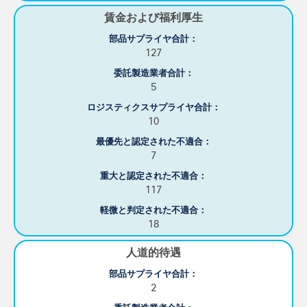
賃金および福利厚生
部品サプライヤ合計：
127
委託製造業者合計：
5
ロジスティクスサプライヤ合計：
10
最優先と認定された不適合：
7
重大と認定された不適合：
117
軽微と判定された不適合：
18
人道的待遇
部品サプライヤ合計：
2