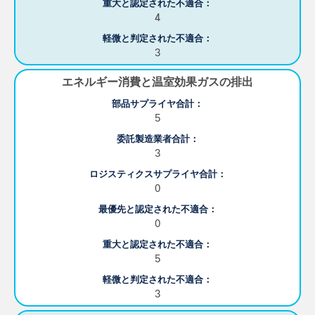
重大と認定された不適合：
4
軽微と判定された不適合：
3
エネルギー消費と温室効果ガスの排出
部品サプライヤ合計：
5
委託製造業者合計：
3
ロジスティクスサプライヤ合計：
0
最優先と認定された不適合：
0
重大と認定された不適合：
5
軽微と判定された不適合：
3