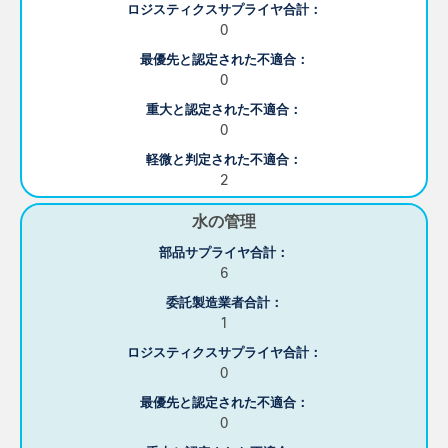
ロジスティクスサプライヤ合計：
0
最優先と認定された不適合：
0
重大と認定された不適合：
0
軽微と判定された不適合：
2
水の管理
部品サプライヤ合計：
6
委託製造業者合計：
1
ロジスティクスサプライヤ合計：
0
最優先と認定された不適合：
0