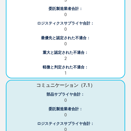
3
委託製造業者合計：
0
ロジスティクスサプライヤ合計：
0
最優先と認定された不適合：
0
重大と認定された不適合：
2
軽微と判定された不適合：
1
コミュニケーション（7.1）
部品サプライヤ合計：
0
委託製造業者合計：
0
ロジスティクスサプライヤ合計：
0