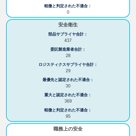
軽微と判定された不適合：
0
安全衛生
部品サプライヤ合計：
437
委託製造業者合計：
28
ロジスティクスサプライヤ合計：
29
最優先と認定された不適合：
30
重大と認定された不適合：
369
軽微と判定された不適合：
95
職務上の安全