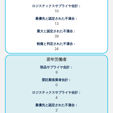
ロジスティクスサプライヤ合計：
10
最優先と認定された不適合：
13
重大と認定された不適合：
39
軽微と判定された不適合：
24
若年労働者
部品サプライヤ合計：
9
委託製造業者合計：
0
ロジスティクスサプライヤ合計：
4
最優先と認定された不適合：
2