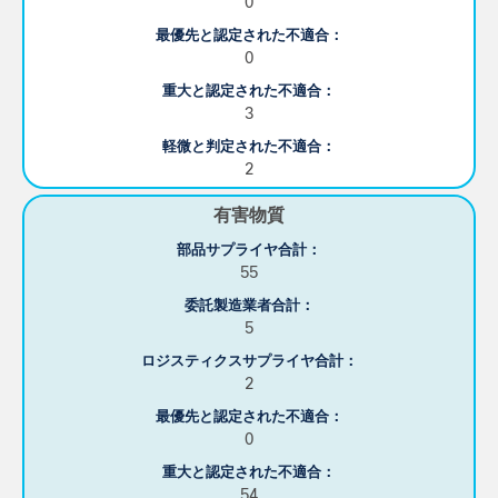
0
最優先と認定された不適合：
0
重大と認定された不適合：
3
軽微と判定された不適合：
2
有害物質
部品サプライヤ合計：
55
委託製造業者合計：
5
ロジスティクスサプライヤ合計：
2
最優先と認定された不適合：
0
重大と認定された不適合：
54