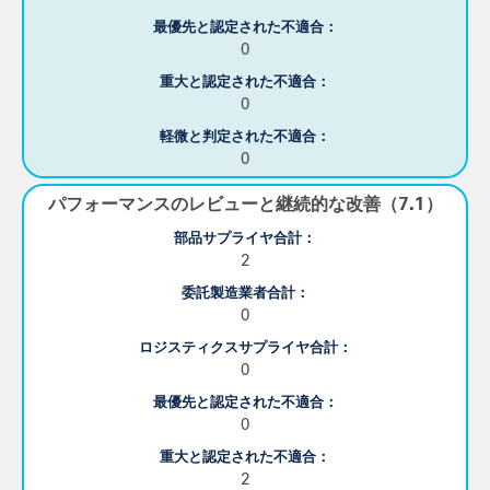
最優先と認定された不適合：
0
重大と認定された不適合：
0
軽微と判定された不適合：
0
パフォーマンスのレビューと継続的な改善（7.1）
部品サプライヤ合計：
2
委託製造業者合計：
0
ロジスティクスサプライヤ合計：
0
最優先と認定された不適合：
0
重大と認定された不適合：
2