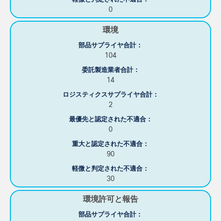
0
環境
部品サプライヤ合計：
104
委託製造業者合計：
14
ロジスティクスサプライヤ合計：
2
最優先と認定された不適合：
0
重大と認定された不適合：
90
軽微と判定された不適合：
30
環境許可と報告
部品サプライヤ合計：