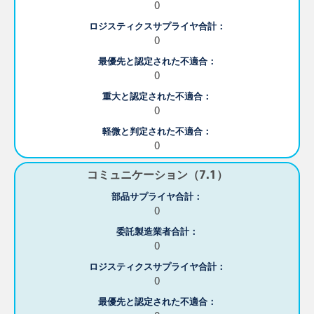
0
ロジスティクスサプライヤ合計：
0
最優先と認定された不適合：
0
重大と認定された不適合：
0
軽微と判定された不適合：
0
コミュニケーション（7.1）
部品サプライヤ合計：
0
委託製造業者合計：
0
ロジスティクスサプライヤ合計：
0
最優先と認定された不適合：