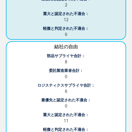
2
重大と認定された不適合：
12
軽微と判定された不適合：
6
結社の自由
部品サプライヤ合計：
8
委託製造業者合計：
0
ロジスティクスサプライヤ合計：
6
最優先と認定された不適合：
0
重大と認定された不適合：
11
軽微と判定された不適合：