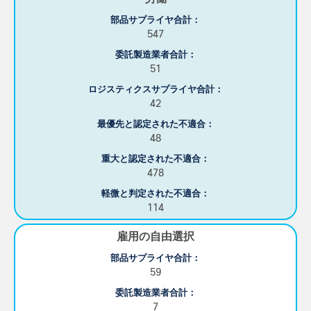
部品サプライヤ合計：
547
委託製造業者合計：
51
ロジスティクスサプライヤ合計：
42
最優先と認定された不適合：
48
重大と認定された不適合：
478
軽微と判定された不適合：
114
雇用の自由選択
部品サプライヤ合計：
59
委託製造業者合計：
7