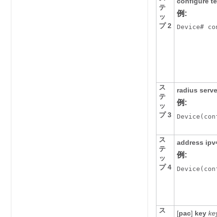
configure t
テ
例:
ッ
プ 2
Device# co
ス
radius serv
テ
例:
ッ
プ 3
Device
(con
ス
address ip
テ
例:
ッ
プ 4
Device
(con
ス
[
pac
]
key
ke