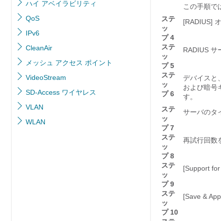
ハイ アベイラビリティ
この手順では
QoS
ステ
[RADIU
ッ
IPv6
プ 4
ステ
CleanAir
RADIUS 
ッ
メッシュ アクセス ポイント
プ 5
ステ
VideoStream
デバイスと、
ッ
および暗号キ
SD-Access ワイヤレス
プ 6
す。
VLAN
ステ
サーバのタイ
ッ
WLAN
プ 7
ステ
再試行回数を
ッ
プ 8
ステ
[Support
ッ
プ 9
ステ
[Save & A
ッ
プ 10