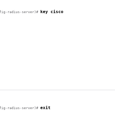
key cisco
fig-radius-server)# 
exit
fig-radius-server)# 