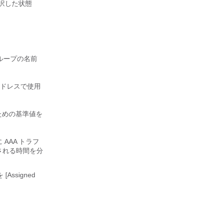
ョンを選択した状態
バ グループの名前
 アドレスで使用
るための基準値を
AAA トラフ
なされる時間を分
Assigned