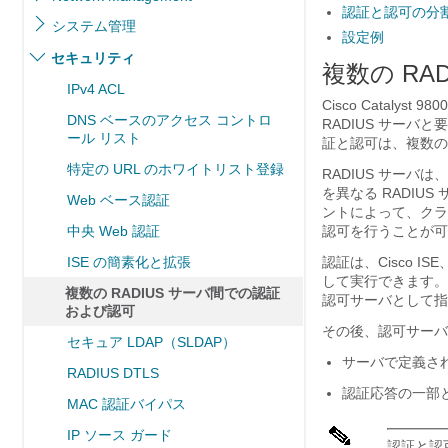
認証と認可の分
システム管理
設定例
セキュリティ
複数の R
IPv4 ACL
Cisco Catalys
DNS ベースのアクセス コントロ
RADIUS サー
ール リスト
証と認可は、複数の 
特定の URL のホワイトリスト登録
RADIUS サー
を異なる RADIUS 
Web ベース認証
ントによって、クラ
中央 Web 認証
認可を行うことが可
ISE の簡素化と拡張
認証は、Cisco IS
して実行できます。
複数の RADIUS サーバ間での認証
認可サーバとして指定
および認可
その後、認可サーバ
セキュア LDAP（SLDAP）
サーバで定義さ
RADIUS DTLS
認証応答の一部
MAC 認証バイパス
IP ソース ガード
認証と認