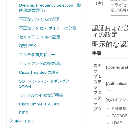
（注）
ーラがセ
Dynamic Frequency Selection（動
的周波数選択）
証と認可
不正なデバイスの管理
認証および認
不正なアクセス ポイントの分類
ィの設定
セキュア シェルの設定
明示的な認
秘密 PSK
手順
マルチ事前共有キー
クライアントの複数認証
ステ
[Configurat
ッ
Cisco TrustSec の設定
プ 1
SGT インライン タギングと
ステ
[Authenti
SXPv4
ッ
す。
プ 2
ローカルで有効な証明書
ステ
次のオプシ
ッ
Cisco Umbrella WLAN
RADIUS
プ 3
FIPS
TACACS
モビリティ
LDAP