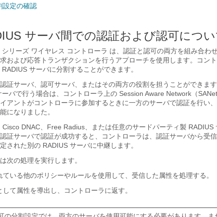
割設定の確認
ADIUS サーバ間での認証および認可につ
t 9800 シリーズ ワイヤレス コントローラ
は、認証と認可の両方を組み合わ
バと要求および応答トランザクションを行うアプローチを使用します。コン
RADIUS サーバに分割することができます。
バは、認証サーバ、認可サーバ、またはその両方の役割を担うことができま
サーバで行う場合は、コントローラ上の Session Aware Network（SA
イアントがコントローラに参加するときに一方のサーバで認証を行い、
能になりました。
E、Cisco DNAC、Free Radius、または任意のサードパーティ製 RADI
認証サーバで認証が成功すると、コントローラは、認証サーバから受信
された別の RADIUS サーバに中継します。
は次の処理を実行します。
れている他のポリシーやルールを使用して、受信した属性を処理する。
として属性を導出し、コントローラに返す。
可の分割設定では、両方のサーバを使用可能にする必要があります。ま