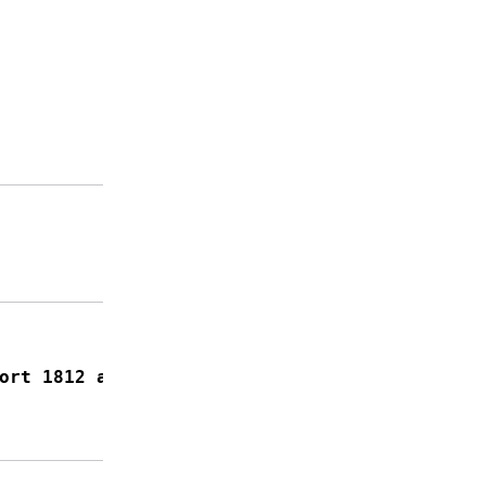
グロー
バル コ
ンフィ
ギュレ
ーショ
ン モー
ドを開
始しま
す。
RADIUS
サーバ
名を指
定しま
す。
RADIUS
サーバ
のパラ
ort 1812 acct-port 1813
メータ
を指定
しま
す。
デバイ