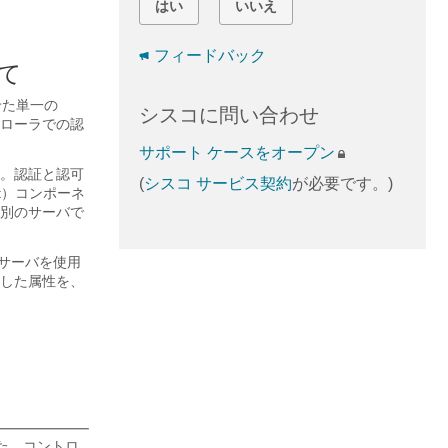
はい
いいえ
フィードバック
いて
せた単一の
シスコに問い合わせ
トローラでの認
サポート ケースをオープン
す。認証と認可
(
シスコ サービス契約
が必要です。)
Net）コンポーネ
別のサーバで
US サーバを使用
した属性を、
た、コントロ