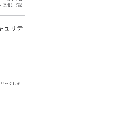
 を使用して認
セキュリテ
）
 タブをクリックしま