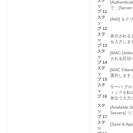
ステ
[Authenti
ッ
で、[Serv
プ 11
ステ
[Add]
をク
ッ
プ 12
ステ
表示される [C
ッ
を入力しま
プ 13
ステ
[MAC-De
ッ
される区切
プ 14
ステ
[MAC F
ッ
選択します
プ 15
ステ
サーバ グル
ッ
ィックを転送
プ 16
単位で入力
ステ
[Availa
ッ
Servers
プ 17
ステ
[Save & A
ッ