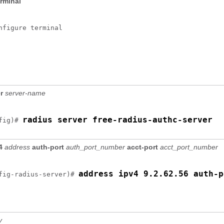
erminal
nfigure terminal
er
server-name
radius server free-radius-authc-server
fig)# 
v4
address
auth-port
auth_port_number
acct-port
acct_port_number
address ipv4 9.2.62.56 auth-p
fig-radius-server)# 
y