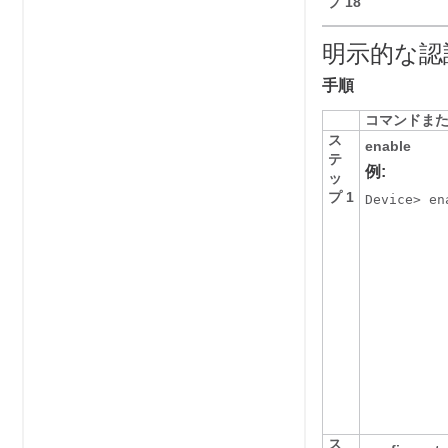
プ 18
明示的な認
手順
コマンドま
ス
enable
テ
例:
ッ
プ 1
Device> en
ス