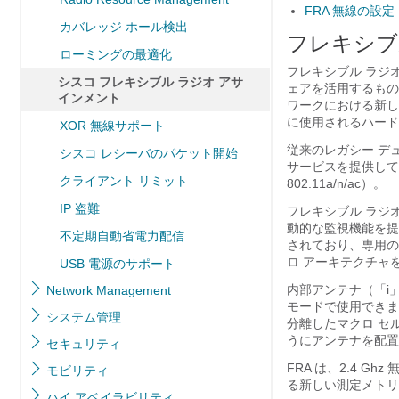
FRA 無線の設定
カバレッジ ホール検出
フレキシブ
ローミングの最適化
フレキシブル ラジオ 
シスコ フレキシブル ラジオ アサ
ェアを活用するもので
インメント
ワークにおける新しい
に使用されるハード
XOR 無線サポート
従来のレガシー デュ
シスコ レシーバのパケット開始
サービスを提供している
クライアント リミット
802.11a/n/ac）。
IP 盗難
フレキシブル ラジオ（
動的な監視機能を提供
不定期自動省電力配信
されており、専用のマ
ロ アーキテクチャ
USB 電源のサポート
内部アンテナ（「i」
Network Management
モードで使用できま
システム管理
分離したマクロ セル
うにアンテナを配置
セキュリティ
FRA は、2.4 Gh
モビリティ
る新しい測定メトリ
ハイ アベイラビリティ