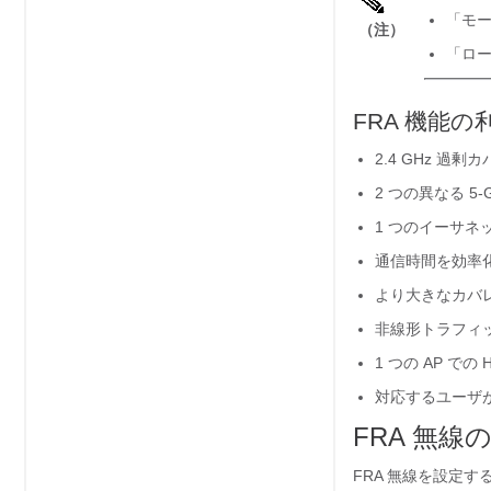
「モー
（注）
「ロー
FRA 機能の
2.4 GHz 過
2 つの異なる 
1 つのイーサネット
通信時間を効率
より大きなカバレ
非線形トラフィ
1 つの AP での H
対応するユーザが
FRA 無線
FRA 無線を設定