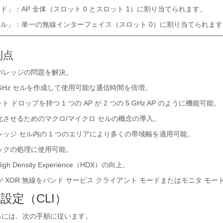
ド」：AP 全体（スロット 0 とスロット 1）に割り当てられます。
ル」：単一の無線インターフェイス（スロット 0）に割り当てられます
利点
剰カバレッジの問題を解決。
5-GHz セルを作成して使用可能な通信時間を倍増。
 ドロップを持つ 1 つの AP が 2 つの 5 GHz AP のように機能可能。
化させるためのマクロ/マイクロ セルの概念の導入。
ッジ セル内の 1 つのエリアにより多くの帯域幅を適用可能。
ックの処理に使用可能。
igh Density Experience（HDX）の向上。
 XOR 無線をバンド サービス クライアント モードまたはモニタ モー
の設定（CLI）
するには、次の手順に従います。