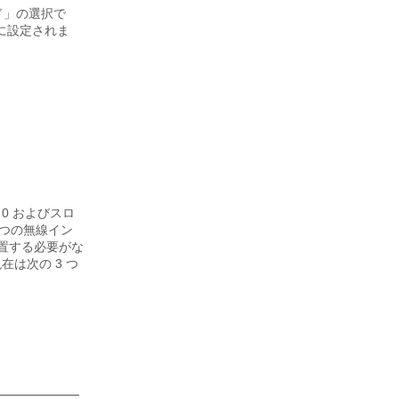
ド」の選択で
かに設定されま
0 およびスロ
 つの無線イン
配置する必要がな
在は次の 3 つ