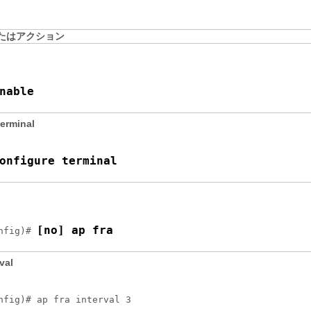
たはアクション
nable
terminal
onfigure terminal
[no] ap fra
nfig)# 
rval
nfig)# ap fra interval 3