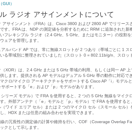
（GUI）
ル ラジオ アサインメントについて
アサインメント（FRA）は、Cisco 3800 および 2800 AP でリリ
す。FRA は、NDP の測定値を分析するために RRM に追加された
フレキシブル ラジオ（2.4 GHz、5 GHz、またはモニター）の役割
ウェアを管理します。
アルバンド AP では、常に無線スロットが 2 つあり（帯域ごとに 1 
帯域別に整理されていました（スロット 0 = 802.11b/g/n、スロット 
XOR）は、2.4 GHz または 5 GHz 帯域の利用、もしくは同一 AP
します。提供される AP モデルはデュアル 5 GHz 帯の動作に対応
クロ/マイクロ アーキテクチャをサポートする Cisco AP「i」モデル
をサポートする「e」および「p」モデルがあります。
シリーズ モデル）で FRA を使用すると、2 つの 5 GHz 無線をマイク
す。
外部アンテナ（「e」モデルと「p」モデル）で FRA を使用すると
（ワイド エリア セル）または 2 つのマイクロ セル（スモール セル
し、HDX または任意の組み合わせを実現できます。
z 無線の冗長性の測定値の計算や維持を行い、COF（Coverage Overlap F
ックとして示します。