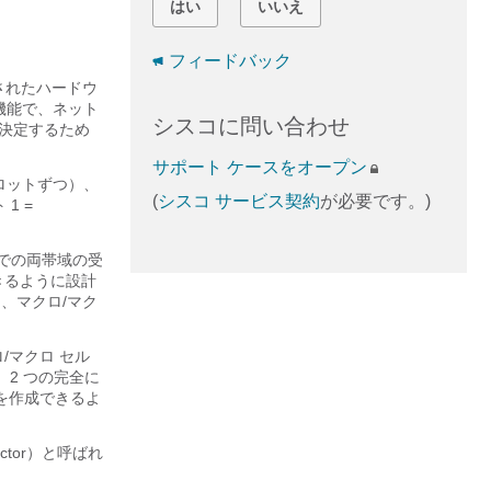
はい
いいえ
フィードバック
ースされたハードウ
新機能で、ネット
シスコに問い合わせ
を決定するため
サポート ケースをオープン
スロットずつ）、
(
シスコ サービス契約
が必要です。)
1 =
 上での両帯域の受
できるように設計
と、マクロ/マク
ロ/マクロ セル
、2 つの完全に
）を作成できるよ
actor）と呼ばれ