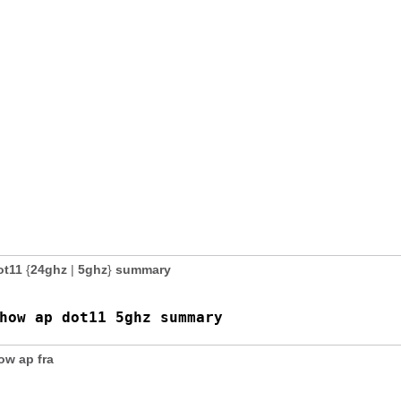
ot11
{
24ghz
|
5ghz
}
summary
how ap dot11 5ghz summary
ow ap fra