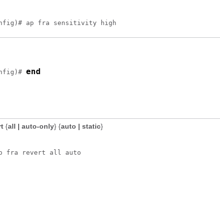
nfig)# ap fra sensitivity high
end
nfig)# 
rt
{
all | auto-only
}
{
auto | static
}
p fra revert all auto