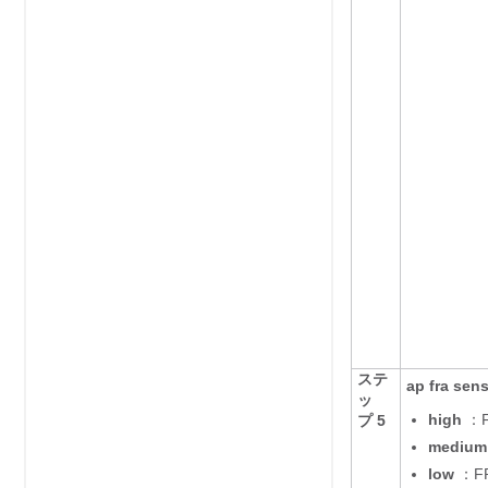
ステ
ap fra sens
ッ
high
：
プ 5
medium
low
：F