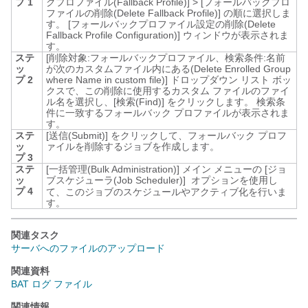
プ 1
クプロファイル(Fallback Profile)]
>
[フォールバックプロ
ファイルの削除(Delete Fallback Profile)]
の順に選択しま
す。
[フォールバックプロファイル設定の削除(Delete
Fallback Profile Configuration)]
ウィンドウが表示されま
す。
ステ
[削除対象:フォールバックプロファイル、検索条件:名前
ッ
が次のカスタムファイル内にある(Delete Enrolled Group
プ 2
where Name in custom file)]
ドロップダウン リスト ボッ
クスで、この削除に使用するカスタム ファイルのファイ
ル名を選択し、
[検索(Find)]
をクリックします。
検索条
件に一致するフォールバック プロファイルが表示されま
す。
ステ
[送信(Submit)]
をクリックして、フォールバック プロフ
ッ
ァイルを削除するジョブを作成します。
プ 3
ステ
[一括管理(Bulk Administration)]
メイン メニューの [ジョ
ッ
ブスケジューラ(Job Scheduler)]
オプションを使用し
プ 4
て、このジョブのスケジュールやアクティブ化を行いま
す。
関連タスク
サーバへのファイルのアップロード
関連資料
BAT ログ ファイル
関連情報