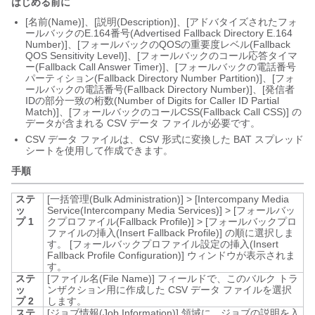
はじめる前に
[名前(Name)]、[説明(Description)]、[アドバタイズされたフォ
ールバックのE.164番号(Advertised Fallback Directory E.164
Number)]、[フォールバックのQOSの重要度レベル(Fallback
QOS Sensitivity Level)]、[フォールバックのコール応答タイマ
ー(Fallback Call Answer Timer)]、[フォールバックの電話番号
パーティション(Fallback Directory Number Partition)]、[フォ
ールバックの電話番号(Fallback Directory Number)]、[発信者
IDの部分一致の桁数(Number of Digits for Caller ID Partial
Match)]、[フォールバックのコールCSS(Fallback Call CSS)] の
データが含まれる CSV データ ファイルが必要です。
CSV データ ファイルは、CSV 形式に変換した BAT スプレッド
シートを使用して作成できます。
手順
ステ
[一括管理(Bulk Administration)]
>
[Intercompany Media
ッ
Service(Intercompany Media Services)]
>
[フォールバッ
プ 1
クプロファイル(Fallback Profile)]
>
[フォールバックプロ
ファイルの挿入(Insert Fallback Profile)]
の順に選択しま
す。
[フォールバックプロファイル設定の挿入(Insert
Fallback Profile Configuration)]
ウィンドウが表示されま
す。
ステ
[ファイル名(File Name)]
フィールドで、このバルク トラ
ッ
ンザクション用に作成した CSV データ ファイルを選択
プ 2
します。
ステ
[ジョブ情報(Job Information)] 領域に、ジョブの説明を入