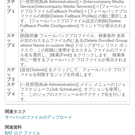
ステ
[一括管理(Bulk Administration)]
>
[Intercompany Media
ッ
Service(Intercompany Media Services)]
>
[フォールバッ
プ 1
クプロファイル(Fallback Profile)]
>
[フォールバックプロ
ファイルの削除(Delete Fallback Profile)]
の順に選択しま
す。
[フォールバックプロファイル設定の削除(Delete
Fallback Profile Configuration)]
ウィンドウが表示されま
す。
ステ
[削除対象:フォールバックプロファイル、検索条件:名前
ッ
が次のカスタムファイル内にある(Delete Enrolled Group
プ 2
where Name in custom file)]
ドロップダウン リスト ボッ
クスで、この削除に使用するカスタム ファイルのファイ
ル名を選択し、
[検索(Find)]
をクリックします。
検索条
件に一致するフォールバック プロファイルが表示されま
す。
ステ
[送信(Submit)]
をクリックして、フォールバック プロフ
ッ
ァイルを削除するジョブを作成します。
プ 3
ステ
[一括管理(Bulk Administration)]
メイン メニューの [ジョ
ッ
ブスケジューラ(Job Scheduler)]
オプションを使用し
プ 4
て、このジョブのスケジュールやアクティブ化を行いま
す。
関連タスク
サーバへのファイルのアップロード
関連資料
BAT ログ ファイル