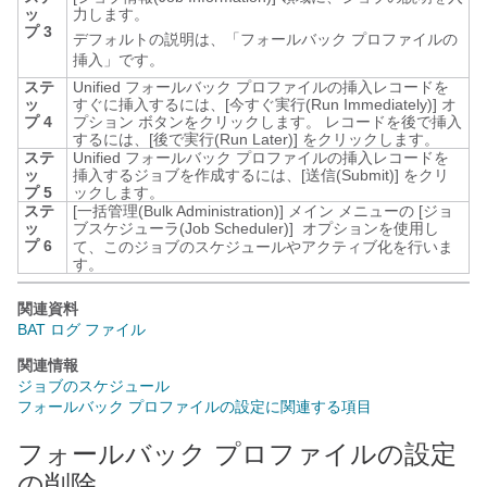
ッ
力します。
プ 3
デフォルトの説明は、「フォールバック プロファイルの
挿入」です。
ステ
Unified フォールバック プロファイルの挿入レコードを
ッ
すぐに挿入するには、
[今すぐ実行(Run Immediately)]
オ
プ 4
プション ボタンをクリックします。 レコードを後で挿入
するには、
[後で実行(Run Later)]
をクリックします。
ステ
Unified フォールバック プロファイルの挿入レコードを
ッ
挿入するジョブを作成するには、
[送信(Submit)]
をクリ
プ 5
ックします。
ステ
[一括管理(Bulk Administration)]
メイン メニューの [ジョ
ッ
ブスケジューラ(Job Scheduler)]
オプションを使用し
プ 6
て、このジョブのスケジュールやアクティブ化を行いま
す。
関連資料
BAT ログ ファイル
関連情報
ジョブのスケジュール
フォールバック プロファイルの設定に関連する項目
フォールバック プロファイルの設定
の削除