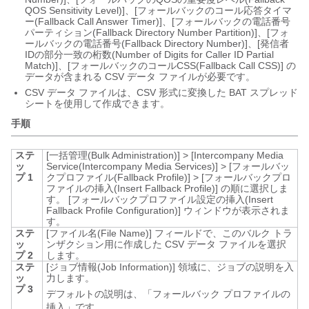
QOS Sensitivity Level)]、[フォールバックのコール応答タイマ
ー(Fallback Call Answer Timer)]、[フォールバックの電話番号
パーティション(Fallback Directory Number Partition)]、[フォ
ールバックの電話番号(Fallback Directory Number)]、[発信者
IDの部分一致の桁数(Number of Digits for Caller ID Partial
Match)]、[フォールバックのコールCSS(Fallback Call CSS)] の
データが含まれる CSV データ ファイルが必要です。
CSV データ ファイルは、CSV 形式に変換した BAT スプレッド
シートを使用して作成できます。
手順
ステ
[一括管理(Bulk Administration)]
>
[Intercompany Media
ッ
Service(Intercompany Media Services)]
>
[フォールバッ
プ 1
クプロファイル(Fallback Profile)]
>
[フォールバックプロ
ファイルの挿入(Insert Fallback Profile)]
の順に選択しま
す。
[フォールバックプロファイル設定の挿入(Insert
Fallback Profile Configuration)]
ウィンドウが表示されま
す。
ステ
[ファイル名(File Name)]
フィールドで、このバルク トラ
ッ
ンザクション用に作成した CSV データ ファイルを選択
プ 2
します。
ステ
[ジョブ情報(Job Information)] 領域に、ジョブの説明を入
ッ
力します。
プ 3
デフォルトの説明は、「フォールバック プロファイルの
挿入」です。