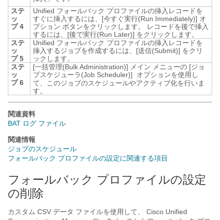
ステ
Unified フォールバック プロファイルの挿入レコードを
ッ
すぐに挿入するには、
[今すぐ実行(Run Immediately)]
オ
プ 4
プション ボタンをクリックします。 レコードを後で挿入
するには、
[後で実行(Run Later)]
をクリックします。
ステ
Unified フォールバック プロファイルの挿入レコードを
ッ
挿入するジョブを作成するには、
[送信(Submit)]
をクリ
プ 5
ックします。
ステ
[一括管理(Bulk Administration)]
メイン メニューの [ジョ
ッ
ブスケジューラ(Job Scheduler)]
オプションを使用し
プ 6
て、このジョブのスケジュールやアクティブ化を行いま
す。
関連資料
BAT ログ ファイル
関連情報
ジョブのスケジュール
フォールバック プロファイルの設定に関連する項目
フォールバック プロファイルの設定
の削除
カスタム CSV データ ファイルを使用して、
Cisco Unified