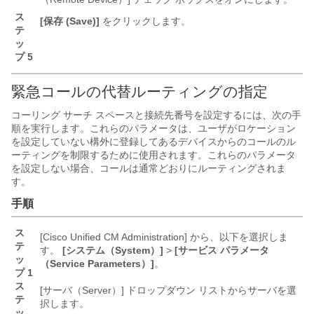
ス
[保存 (Save)]
をクリックします。
テ
ッ
プ 5
緊急コールの代替ルーティングの指定
コーリング サーチ スペースと接続先番号を設定するには、次の手
順を実行します。これらのパラメータは、ユーザがロケーション
を設定していない構外に登録してあるデバイスからのコールのル
ーティングを制限するために使用されます。これらのパラメータ
を設定しない場合、コールは通常どおりにルーティングされま
す。
手順
ス
[Cisco Unified CM Administration] から、以下を選択しま
テ
す。
[システム（System）]
>
[サービス パラメータ
ッ
（Service Parameters）]
。
プ 1
ス
[サーバ（Server）]
ドロップダウン リストからサーバを選
テ
択します。
ッ