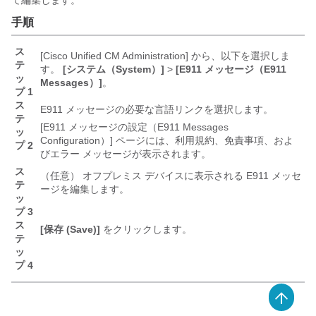
て編集します。
手順
ス
[Cisco Unified CM Administration] から、以下を選択しま
テ
す。
[システム（System）]
>
[E911 メッセージ（E911
ッ
Messages）]
。
プ 1
ス
E911 メッセージの必要な言語リンクを選択します。
テ
[E911 メッセージの設定（E911 Messages
ッ
Configuration）] ページには、利用規約、免責事項、およ
プ 2
びエラー メッセージが表示されます。
ス
（任意） オフプレミス デバイスに表示される E911 メッセ
テ
ージを編集します。
ッ
プ 3
ス
[保存 (Save)]
をクリックします。
テ
ッ
プ 4