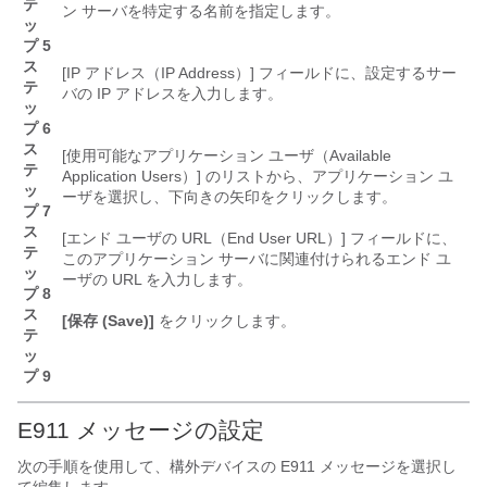
テ
ン サーバを特定する名前を指定します。
ッ
プ 5
ス
[IP アドレス（IP Address）]
フィールドに、設定するサー
テ
バの IP アドレスを入力します。
ッ
プ 6
ス
[使用可能なアプリケーション ユーザ（Available
テ
Application Users）]
のリストから、アプリケーション ユ
ッ
ーザを選択し、下向きの矢印をクリックします
。
プ 7
ス
[エンド ユーザの URL（End User URL）]
フィールドに、
テ
このアプリケーション サーバに関連付けられるエンド ユ
ッ
ーザの URL を入力します。
プ 8
ス
[保存 (Save)]
をクリックします。
テ
ッ
プ 9
E911 メッセージの設定
次の手順を使用して、構外デバイスの E911 メッセージを選択し