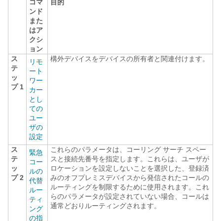
コマ
目的
ンド
また
はア
クシ
ョン
ス
構外デバイスをデバイスの所有者と関連付けます。
リモ
テ
ート
ッ
ワー
プ 1
カー
とし
ての
ユー
ザの
設定
ス
これらのパラメータは、コーリング サーチ スペー
緊急
テ
スと接続先番号を指定します。これらは、ユーザが
コー
ッ
ロケーションを設定しないことを選択した、登録済
ルの
プ 2
みのオフプレミスデバイスから発信されたコールの
代替
ルーティングを制限するために使用されます。これ
ルー
らのパラメータが設定されていない場合、コールは
ティ
通常どおりルーティングされます。
ング
の指