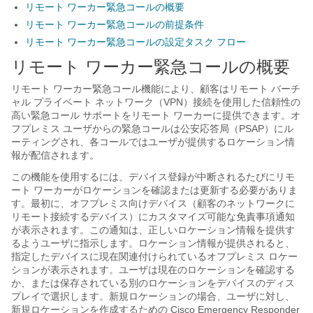
リモート ワーカー緊急コールの概要
リモート ワーカー緊急コールの前提条件
リモート ワーカー緊急コールの設定タスク フロー
リモート ワーカー緊急コールの概要
リモート ワーカー緊急コール機能により、顧客はリモート バーチ
ャル プライベート ネットワーク（VPN）接続を使用した信頼性の
高い緊急コール サポートをリモート ワーカーに提供できます。オ
フプレミス ユーザからの緊急コールは公安応答局（PSAP）にル
ーティングされ、各コールではユーザが提供するロケーション情
報が配信されます。
この機能を使用するには、デバイス登録が中断されるたびにリモ
ート ワーカーがロケーションを確認または更新する必要がありま
す。最初に、オフプレミス向けデバイス（顧客のネットワークに
リモート接続するデバイス）にカスタマイズ可能な免責事項通知
が表示されます。この通知は、正しいロケーション情報を提供す
るようユーザに指示します。ロケーション情報が提供されると、
指定したデバイスに現在関連付けられているオフプレミス ロケー
ションが表示されます。ユーザは現在のロケーションを確認する
か、または保存されている別のロケーションをデバイスのディス
プレイで選択します。新規ロケーションの場合、ユーザに対し、
新規ロケーションを作成するための Cisco Emergency Responder