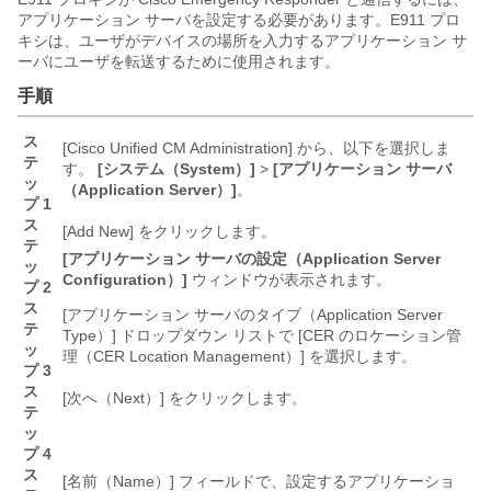
アプリケーション サーバを設定する必要があります。E911 プロ
キシは、ユーザがデバイスの場所を入力するアプリケーション サ
ーバにユーザを転送するために使用されます。
手順
ス
[Cisco Unified CM Administration] から、以下を選択しま
テ
す。
[システム（System）]
>
[アプリケーション サーバ
ッ
（Application Server）]
。
プ 1
ス
[Add New]
をクリックします。
テ
[アプリケーション サーバの設定（Application Server
ッ
Configuration）]
ウィンドウが表示されます。
プ 2
ス
[アプリケーション サーバのタイプ（Application Server
テ
Type）]
ドロップダウン リストで [CER のロケーション管
ッ
理（CER Location Management）]
を選択します。
プ 3
ス
[次へ（Next）]
をクリックします。
テ
ッ
プ 4
ス
[名前（Name）]
フィールドで、設定するアプリケーショ