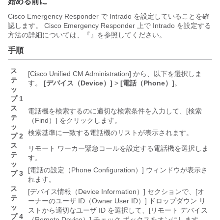
始める前に
Cisco Emergency Responder
で Intrado を設定していることを確
認します。
Cisco Emergency Responder
上で Intrado を設定する
方法の詳細については、『
』を参照してください。
手順
ス
[Cisco Unified CM Administration] から、以下を選択しま
テ
す。
[デバイス（Device）]
>
[電話（Phone）]
。
ッ
プ 1
ス
電話機を検索するのに適切な検索条件を入力して、[検索
テ
（Find）]
をクリックします。
ッ
検索基準に一致する電話機のリストが表示されます。
プ 2
ス
リモート ワーカー緊急コールを設定する電話機を選択しま
テ
す。
ッ
[電話の設定（Phone Configuration）] ウィンドウが表示さ
プ 3
れます。
ス
[デバイス情報（Device Information）]
セクションで、[オ
テ
ーナーのユーザ ID（Owner User ID）]
ドロップダウン リ
ッ
ストから適切なユーザ ID を選択して、[リモート デバイス
プ 4
（Remote Device）]
チェック ボックスをオンにします。