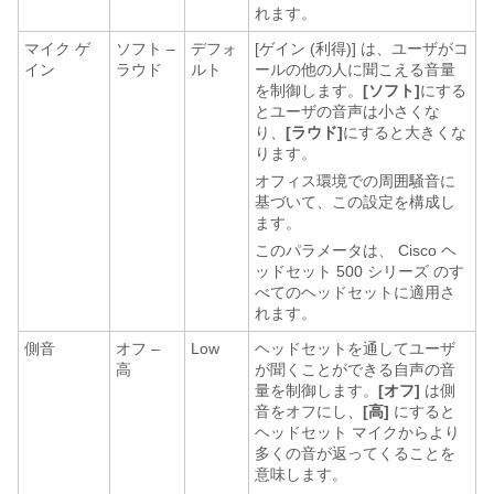
れます。
マイク ゲ
ソフト –
デフォ
[ゲイン (利得)] は、ユーザがコ
イン
ラウド
ルト
ールの他の人に聞こえる音量
を制御します。
[ソフト]
にする
とユーザの音声は小さくな
り、
[ラウド]
にすると大きくな
ります。
オフィス環境での周囲騒音に
基づいて、この設定を構成し
ます。
このパラメータは、
Cisco ヘ
ッドセット 500 シリーズ
のす
べてのヘッドセットに適用さ
れます。
側音
オフ –
Low
ヘッドセットを通してユーザ
高
が聞くことができる自声の音
量を制御します。
[オフ]
は側
音をオフにし、
[高]
にすると
ヘッドセット マイクからより
多くの音が返ってくることを
意味します。