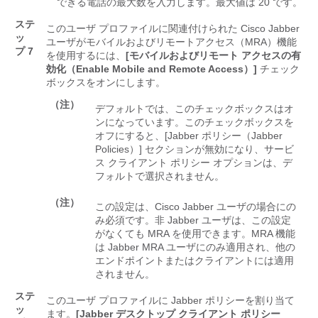
できる電話の最大数を入力します。最大値は 20 です。
ステ
このユーザ プロファイルに関連付けられた Cisco Jabber
ッ
ユーザがモバイルおよびリモートアクセス（MRA）機能
プ 7
を使用するには、
[モバイルおよびリモート アクセスの有
効化（Enable Mobile and Remote Access）]
チェック
ボックスをオンにします。
（注）
デフォルトでは、このチェックボックスはオ
ンになっています。このチェックボックスを
オフにすると、[Jabber ポリシー（Jabber
Policies）]
セクションが無効になり、サービ
ス クライアント ポリシー オプションは、デ
フォルトで選択されません。
（注）
この設定は、Cisco Jabber ユーザの場合にの
み必須です。非 Jabber ユーザは、この設定
がなくても MRA を使用できます。MRA 機能
は Jabber MRA ユーザにのみ適用され、他の
エンドポイントまたはクライアントには適用
されません。
ステ
このユーザ プロファイルに Jabber ポリシーを割り当て
ッ
ます。
[Jabber デスクトップ クライアント ポリシー