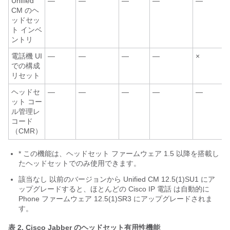
Unified
—
—
—
—
—
CM のヘ
ッドセッ
ト インベ
ントリ
電話機 UI
—
—
—
—
×
での構成
リセット
ヘッドセ
—
—
—
—
—
ット コー
ル管理レ
コード
（CMR）
* この機能は、ヘッドセット ファームウェア 1.5 以降を搭載し
たヘッドセットでのみ使用できます。
該当なし 以前のバージョンから Unified CM 12.5(1)SU1 にア
ップグレードすると、ほとんどの Cisco IP 電話 は自動的に
Phone ファームウェア 12.5(1)SR3 にアップグレードされま
す。
表 2.
Cisco Jabber のヘッドセット有用性機能