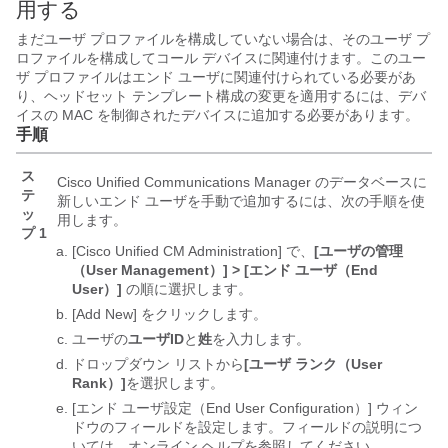
用する
まだユーザ プロファイルを構成していない場合は、そのユーザ プ
ロファイルを構成してコール デバイスに関連付けます。このユー
ザ プロファイルはエンド ユーザに関連付けられている必要があ
り、ヘッドセット テンプレート構成の変更を適用するには、デバ
イスの MAC を制御されたデバイスに追加する必要があります。
手順
ス
Cisco Unified Communications Manager のデータベースに
テ
新しいエンド ユーザを手動で追加するには、次の手順を使
ッ
用します。
プ 1
[Cisco Unified CM Administration] で、
[ユーザの管理
（User Management）] > [エンド ユーザ（End
User）]
の順に選択します。
[Add New]
をクリックします。
ユーザの
ユーザID
と
姓
を入力します。
ドロップダウン リストから
[ユーザ ランク（User
Rank）]
を選択します。
[エンド ユーザ設定（End User Configuration）] ウィン
ドウのフィールドを設定します。フィールドの説明につ
いては、オンライン ヘルプを参照してください。