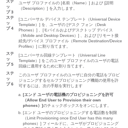
ステ
ユーザ プロファイルの [名前（Name）]
および [説明
ッ
（Description）]
を入力します。
プ 3
ステ
[ユニバーサル デバイス テンプレート（Universal Device
ッ
Template）]
を、ユーザの [デスク フォン（Desk
プ 4
Phones）]
、[モバイルおよびデスクトップ デバイス
（Mobile and Desktop Devices）]
、および [リモート接
続先/デバイス プロファイル（Remote Destination/Device
Profiles）]
に割り当てます。
ステ
[ユニバーサル回線テンプレート（Universal Line
ッ
Template）]
をこのユーザ プロファイルのユーザの電話
プ 5
回線に適用するために割り当てます。
ステ
このユーザ プロファイルのユーザに自分の電話をプロビ
ッ
ジョニングするセルフプロビジョニング機能の使用を許
プ 6
可するには、次の手順を実行します
[エンド ユーザの電話機のプロビジョニングを許可
（Allow End User to Provision their own
phones）]
のチェックボックスをオンにします。
[エンド ユーザのプロビジョニングする電話数を制限
（Limit Provisioning once End User has this many
phones）]
フィールドに、ユーザがプロビジョニング