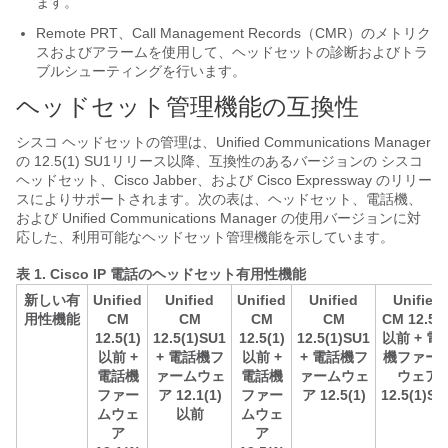
ます。
Remote PRT、Call Management Records（CMR）のメトリク
スおよびアラームを使用して、ヘッドセットの診断およびトラ
ブルシューティングを行います。
ヘッドセット管理機能の互換性
シスコ ヘッドセットの管理は、Unified Communications Manager
の 12.5(1) SU1リリース以降、互換性のあるバージョンの シスコ
ヘッドセット、Cisco Jabber、および Cisco Expressway のリリー
スによりサポートされます。次の表は、ヘッドセット、電話機、
および Unified Communications Manager の使用バージョンに対
応した、利用可能なヘッドセット管理機能を示しています。
表 1.
Cisco IP 電話のヘッドセット有用性機能
新しい有
Unified
Unified
Unified
Unified
Unified
用性機能
CM
CM
CM
CM
CM 12.5(1
12.5(1)
12.5(1)SU1
12.5(1)
12.5(1)SU1
以前 + 電
以前 +
+ 電話機フ
以前 +
+ 電話機フ
機ファー
電話機
ァームウェ
電話機
ァームウェ
ウェア
ファー
ア 12.1(1)
ファー
ア 12.5(1)
12.5(1)SR
ムウェ
以前
ムウェ
ア
ア