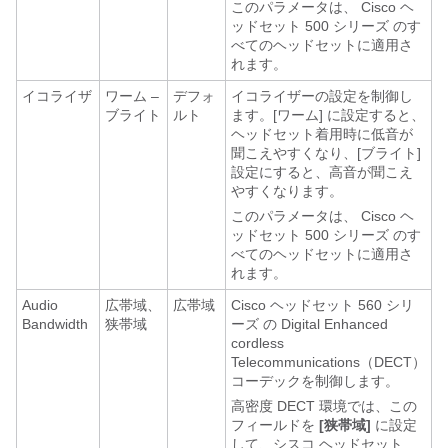
このパラメータは、
Cisco ヘ
ッドセット 500 シリーズ
のす
べてのヘッドセットに適用さ
れます。
イコライザ
ワーム –
デフォ
イコライザーの設定を制御し
ブライト
ルト
ます。[ワーム] に設定すると、
ヘッドセット着用時に低音が
聞こえやすくなり、[ブライト]
設定にすると、高音が聞こえ
やすくなります。
このパラメータは、
Cisco ヘ
ッドセット 500 シリーズ
のす
べてのヘッドセットに適用さ
れます。
Audio
広帯域、
広帯域
Cisco ヘッドセット 560 シリ
Bandwidth
狭帯域
ーズ
の Digital Enhanced
cordless
Telecommunications（DECT）
コーデックを制御します。
高密度 DECT 環境では、この
フィールドを
[狭帯域]
に設定
して、シスコ ヘッドセット