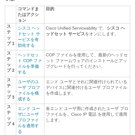
コマンドま
目的
たはアクシ
ョン
ス
シスコ ヘッ
Cisco Unified Serviceability で、
シスコ ヘ
テ
ドセット サ
ッドセット サービス
をオンにします。
ッ
ービスを有
プ 1
効化する
ス
ヘッドセッ
COP ファイルを使用して、最新のヘッドセ
テ
ト COP ファ
ット ファームウェアのインストールとアッ
ッ
イルを準備
プグレードを行ってください。
プ 2
する
ス
ユーザのユ
エンド ユーザとそれに関連付けられている
テ
ーザ プロフ
デバイスに関連付けるユーザ プロファイル
ッ
ァイルを構
を作成します。
プ 3
成する
ス
エンド ユー
各エンド ユーザ用に作成されたユーザ プロ
テ
ザにユーザ
ファイルを、Cisco IP 電話 を使用して適用
ッ
プロファイ
します。
プ 4
ルを適用す
る