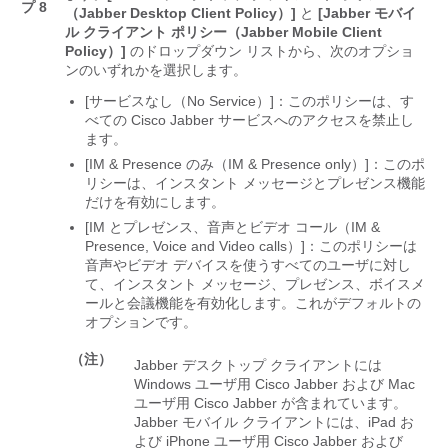
プ 8
（Jabber Desktop Client Policy）]
と
[Jabber モバイ
ル クライアント ポリシー（Jabber Mobile Client
Policy）]
のドロップダウン リストから、次のオプショ
ンのいずれかを選択します。
[サービスなし（No Service）]：このポリシーは、す
べての Cisco Jabber サービスへのアクセスを禁止し
ます。
[IM & Presence のみ（IM & Presence only）]：このポ
リシーは、インスタント メッセージとプレゼンス機能
だけを有効にします。
[IM とプレゼンス、音声とビデオ コール（IM &
Presence, Voice and Video calls）]：このポリシーは
音声やビデオ デバイスを使うすべてのユーザに対し
て、インスタント メッセージ、プレゼンス、ボイスメ
ールと会議機能を有効化します。これがデフォルトの
オプションです。
（注）
Jabber デスクトップ クライアントには
Windows ユーザ用 Cisco Jabber および Mac
ユーザ用 Cisco Jabber が含まれています。
Jabber モバイル クライアントには、iPad お
よび iPhone ユーザ用 Cisco Jabber および