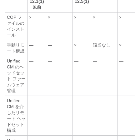
12.1(1)
12.5(1)
以前
COP フ
×
×
×
×
×
ァイルの
インスト
ール
手動リモ
—
—
×
該当なし
×
ート構成
Unified
—
—
—
—
—
CM のヘ
ッドセッ
ト ファー
ムウェア
管理
Unified
—
—
—
—
—
CM を介
したリモ
ート ヘッ
ドセット
構成