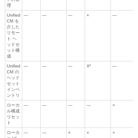
理
Unified
—
—
—
×
—
CM を
介した
リモー
ト ヘ
ッドセ
ット構
成
Unified
—
—
—
X*
—
CM の
ヘッド
セット
インベ
ントリ
ローカ
—
—
—
—
×
ル構成
リセッ
ト
ローカ
—
—
×
×
×