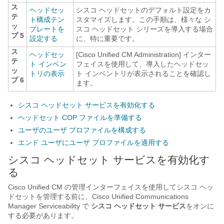
ス
ヘッドセッ
シスコ ヘッドセットのデフォルト設定をカ
テ
ト構成テン
スタマイズします。この手順は、様々な シ
ッ
プレートを
スコ ヘッドセット シリーズを導入する場合
プ 5
設定する
に、特に重要です。
ス
ヘッドセッ
[Cisco Unified CM Administration] インター
テ
ト インベン
フェイスを使用して、導入したヘッドセッ
ッ
トリの表示
ト インベントリが表示されることを確認し
プ 6
ます。
シスコ ヘッドセット サービスを有効化する
ヘッドセット COP ファイルを準備する
ユーザのユーザ プロファイルを構成する
エンド ユーザにユーザ プロファイルを適用する
シスコ ヘッドセット サービスを有効化す
る
Cisco Unified CM の管理インターフェイスを使用してシスコ ヘッ
ドセットを管理する前に、Cisco Unified Communications
Manager Serviceability で
シスコ ヘッドセット サービス
をオンに
する必要があります。