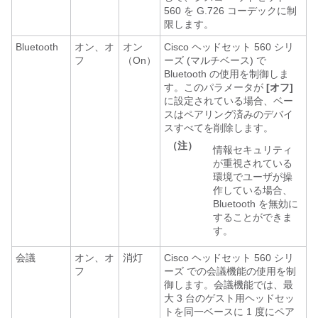
560 を G.726 コーデックに制
限します。
Bluetooth
オン、オ
オン
Cisco ヘッドセット 560 シリ
フ
（On）
ーズ (マルチベース)
で
Bluetooth の使用を制御しま
す。このパラメータが
[オフ]
に設定されている場合、ベー
スはペアリング済みのデバイ
スすべてを削除します。
（注）
情報セキュリティ
が重視されている
環境でユーザが操
作している場合、
Bluetooth を無効に
することができま
す。
会議
オン、オ
消灯
Cisco ヘッドセット 560 シリ
フ
ーズ
での会議機能の使用を制
御します。会議機能では、最
大 3 台のゲスト用ヘッドセッ
トを同一ベースに 1 度にペア