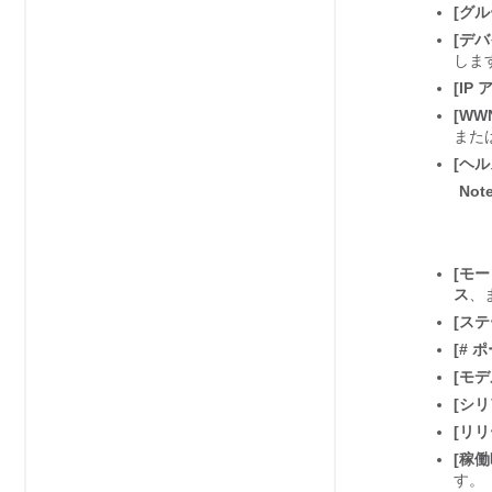
[グル
[デバ
しま
[IP
[WW
また
[ヘル
Not
[モー
ス
、
[ステ
[# 
[モデ
[シリ
[リリ
[稼働
す。