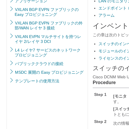
アプリケーション
LAN のモニタリ
エンドポイント 
VXLAN BGP EVPN ファブリックの
Easy プロビジョニング
アラーム
VXLAN BGP EVPN ファブリックの外
インベント
部/WAN レイヤ 3 接続
この章は次のトピッ
VXLAN EVPN マルチサイトを持つレ
イヤ 2/レイヤ 3 DCI
スイッチのイン
L4 レイヤ7 サービスのネットワーク
モジュールのイ
プロビジョニング
ライセンスのイ
パブリッククラウドの接続
スイッチの
MSDC 展開の Easy プロビジョニング
Cisco DCNM
テンプレートの使用方法
Procedure
Step 1
[モニタ（
す。
[スイッチ
トとも
Step 2
次の情