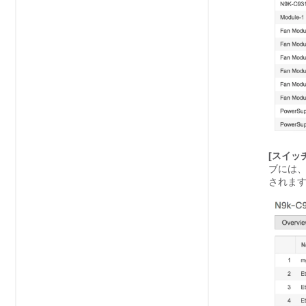
[スイッ
ブには
されま