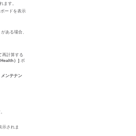
れます。
ュボードを表示
）がある場合、
して再計算する
Health）]
ボ
、
メンテナン
す。
表示されま