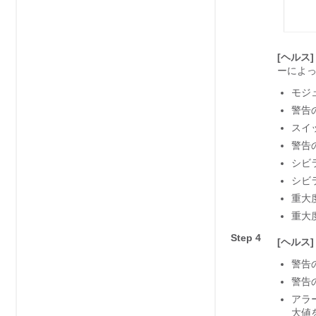
[ヘルス]
ーによ
モジ
警告
スイ
警告
シビ
シビ
重大
重大
Step 4
[ヘルス]
警告
警告
アラ
大値