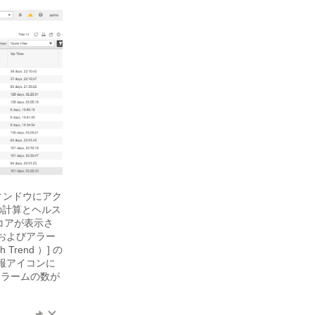
ウィンドウにアク
アの計算とヘルス
スコアが表示さ
およびアラー
end ）] の
情報アイコンに
アラームの数が