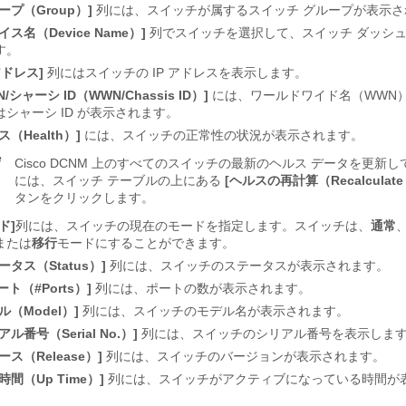
ープ（Group）]
列には、スイッチが属するスイッチ グループが表示さ
イス名（Device Name）]
列でスイッチを選択して、スイッチ ダッシ
す。
 アドレス]
列にはスイッチの IP アドレスを表示します。
N/シャーシ ID（WWN/Chassis ID）]
には、ワールドワイド名（WWN
はシャーシ ID が表示されます。
ス（Health）]
には、スイッチの正常性の状況が表示されます。
e
Cisco DCNM 上のすべてのスイッチの最新のヘルス データを更新
には、スイッチ テーブルの上にある
[ヘルスの再計算（Recalculate 
タンをクリックします。
ド]
列には、スイッチの現在のモードを指定します。スイッチは、
通常
または
移行
モードにすることができます。
ータス（Status）]
列には、スイッチのステータスが表示されます。
ポート（#Ports）]
列には、ポートの数が表示されます。
ル（Model）]
列には、スイッチのモデル名が表示されます。
アル番号（Serial No.）]
列には、スイッチのシリアル番号を表示しま
ース（Release）]
列には、スイッチのバージョンが表示されます。
時間（Up Time）]
列には、スイッチがアクティブになっている時間が