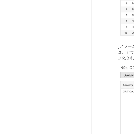
[アラーム
は、ア
ブ化さ