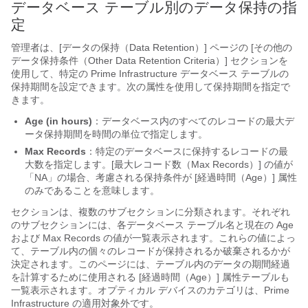
データベース テーブル別のデータ保持の指
定
管理者は、[データの保持（Data Retention）] ページの [その他の
データ保持条件（Other Data Retention Criteria）] セクションを
使用して、特定の Prime Infrastructure データベース テーブルの
保持期間を設定できます。次の属性を使用して保持期間を指定で
きます。
Age (in hours)
：データベース内のすべてのレコードの最大デ
ータ保持期間を時間の単位で指定します。
Max Records
：特定のデータベースに保持するレコードの最
大数を指定します。[最大レコード数（Max Records）] の値が
「NA」の場合、考慮される保持条件が [経過時間（Age）] 属性
のみであることを意味します。
セクションは、複数のサブセクションに分類されます。それぞれ
のサブセクションには、各データベース テーブル名と現在の Age
および Max Records の値が一覧表示されます。これらの値によっ
て、テーブル内の個々のレコードが保持されるか破棄されるかが
決定されます。このページには、テーブル内のデータの期間経過
を計算するために使用される [経過時間（Age）] 属性テーブルも
一覧表示されます。オプティカル デバイスのカテゴリは、Prime
Infrastructure の適用対象外です。