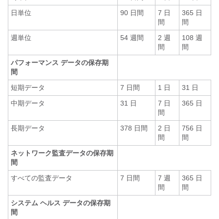
日単位
90 日間
7 日
365 日
間
間
週単位
54 週間
2 週
108 週
間
間
パフォーマンス データの保存期
間
短期データ
7 日間
1 日
31 日
中期データ
31 日
7 日
365 日
間
長期データ
378 日間
2 日
756 日
間
間
ネットワーク監査データの保存期
間
すべての監査データ
7 日間
7 週
365 日
間
間
システム ヘルス データの保存期
間