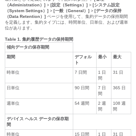
（Administration）]
>
[設定（Settings）]
>
[システム設定
（System Settings）]
>
[一般（General）]
>
[データの保持
（Data Retention）]
ページを使用して、集約データの保持期間
を定義します。集約タイプには、時間単位、日単位、および週単
位があります。
Table 1.
集約履歴データの保持期間
傾向データの保存期間
期間
デフォル
最小
最大
ト
時単位
7 日間
1 日
31 日
間
日単位
90 日間
7 日
365 日
間
週単位
54 週間
2 週
108 週
間
間
デバイス ヘルス データの保存期
間
時単位
15 日間
1 日
31 日