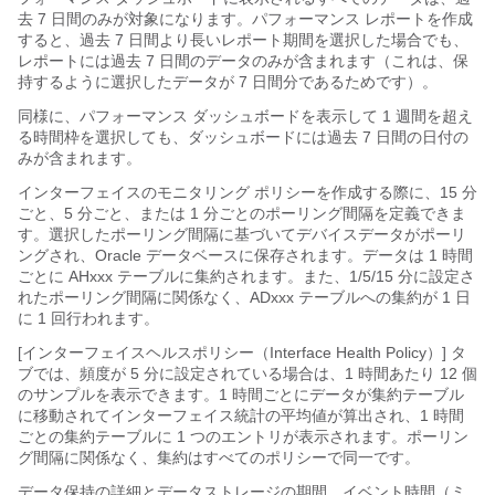
去 7 日間のみが対象になります。パフォーマンス レポートを作成
すると、過去 7 日間より長いレポート期間を選択した場合でも、
レポートには過去 7 日間のデータのみが含まれます（これは、保
持するように選択したデータが 7 日間分であるためです）。
同様に、パフォーマンス ダッシュボードを表示して 1 週間を超え
る時間枠を選択しても、ダッシュボードには過去 7 日間の日付の
みが含まれます。
インターフェイスのモニタリング ポリシーを作成する際に、15 分
ごと、5 分ごと、または 1 分ごとのポーリング間隔を定義できま
す。選択したポーリング間隔に基づいてデバイスデータがポーリ
ングされ、Oracle データベースに保存されます。データは 1 時間
ごとに AHxxx テーブルに集約されます。また、1/5/15 分に設定さ
れたポーリング間隔に関係なく、ADxxx テーブルへの集約が 1 日
に 1 回行われます。
[インターフェイスヘルスポリシー（Interface Health Policy）] タ
ブでは、頻度が 5 分に設定されている場合は、1 時間あたり 12 個
のサンプルを表示できます。1 時間ごとにデータが集約テーブル
に移動されてインターフェイス統計の平均値が算出され、1 時間
ごとの集約テーブルに 1 つのエントリが表示されます。ポーリン
グ間隔に関係なく、集約はすべてのポリシーで同一です。
データ保持の詳細とデータストレージの期間、イベント時間（ミ