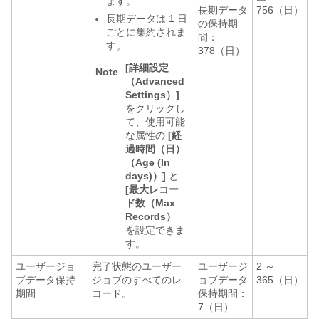
ます。
長期データ
756（日）
長期データは 1 日
の保持期
ごとに集約されま
間：
す。
378（日）
[詳細設定
Note
（Advanced
Settings）]
をクリックし
て、使用可能
な属性の
[経
過時間（日）
（Age (In
days)）]
と
[最大レコー
ド数（Max
Records）
を設定できま
す。
ユーザージョ
完了状態のユーザー
ユーザージ
2 ～
ブデータ保持
ジョブのすべてのレ
ョブデータ
365（日）
期間
コード。
保持期間：
7（日）