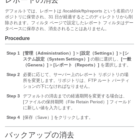
デフォルトでは、レポートは /localdisk/ftp/reports という名前のリ
ポジトリに保管され、31 日が経過するとこのディレクトリから削
除されます。フィルタ ページで設定したレポート フィルタはデー
タベースに保存され、消去されることはありません。
Procedure
Step 1
[管理（Administration）]
>
[設定（Settings）]
>
[シ
ステム設定（System Settings）]
の順に選択し、
[一般
（Genera）]
>
[レポート（Reports）]
を選択します。
Step 2
必要に応じて、サーバー上のレポート リポジトリの場
所を変更します。リポジトリは、FTP ルート パーティ
ションの下になければなりません。
Step 3
デフォルトの消去までの経過期間を変更する場合は、
[ファイルの保持期間（File Retain Period）]
フィールド
に新しい値を入力します。
Step 4
[保存（Save）]
をクリックします。
バックアップの消去