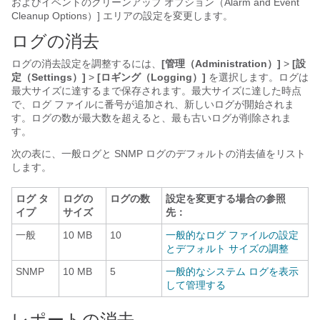
およびイベントのクリーンアップ オプション（Alarm and Event
Cleanup Options）] エリアの設定を変更します。
ログの消去
ログの消去設定を調整するには、
[管理（Administration）]
>
[設
定（Settings）]
>
[ロギング（Logging）]
を選択します。ログは
最大サイズに達するまで保存されます。最大サイズに達した時点
で、ログ ファイルに番号が追加され、新しいログが開始されま
す。ログの数が最大数を超えると、最も古いログが削除されま
す。
次の表に、一般ログと SNMP ログのデフォルトの消去値をリスト
します。
ログ タ
ログの
ログの数
設定を変更する場合の参照
イプ
サイズ
先：
一般
10 MB
10
一般的なログ ファイルの設定
とデフォルト サイズの調整
SNMP
10 MB
5
一般的なシステム ログを表示
して管理する
レポートの消去