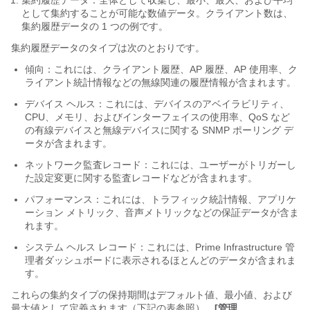
集約履歴データ：全体として収集し、最小、最大、および平均
として集約することが可能な数値データ。クライアント数は、
集約履歴データの 1 つの例です。
集約履歴データのタイプは次のとおりです。
傾向：これには、クライアント履歴、AP 履歴、AP 使用率、ク
ライアント統計情報などの無線関連の履歴情報が含まれます。
デバイス ヘルス：これには、デバイスのアベイラビリティ、
CPU、メモリ、およびインターフェイスの使用率、QoS など
の有線デバイスと無線デバイスに関する SNMP ポーリング デ
ータが含まれます。
ネットワーク監査レコード：これには、ユーザーがトリガーし
た設定変更に関する監査レコードなどが含まれます。
パフォーマンス：これには、トラフィック統計情報、アプリケ
ーション メトリック、音声メトリックなどの保証データが含ま
れます。
システム ヘルス レコード：これには、Prime Infrastructure 管
理者ダッシュボードに表示されるほとんどのデータが含まれま
す。
これらの集約タイプの保持期間はデフォルト値、最小値、および
最大値として定義されます（下記の表参照）。
[管理