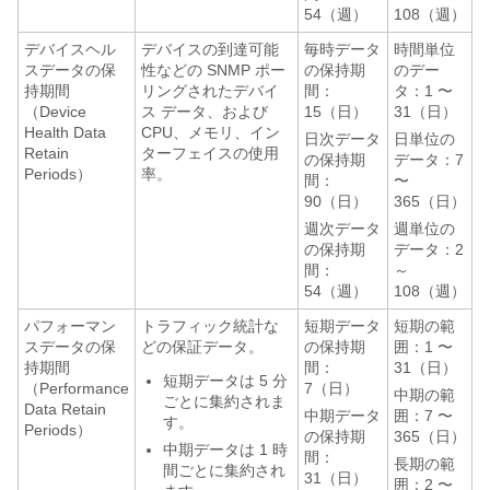
54（週）
108（週）
デバイスヘル
デバイスの到達可能
毎時データ
時間単位
スデータの保
性などの SNMP ポー
の保持期
のデー
持期間
リングされたデバイ
間：
タ：1 〜
（Device
ス データ、および
15（日）
31（日）
Health Data
CPU、メモリ、イン
日次データ
日単位の
Retain
ターフェイスの使用
の保持期
データ：7
Periods）
率。
間：
〜
90（日）
365（日）
週次データ
週単位の
の保持期
データ：2
間：
～
54（週）
108（週）
パフォーマン
トラフィック統計な
短期データ
短期の範
スデータの保
どの保証データ。
の保持期
囲：1 〜
持期間
間：
31（日）
短期データは 5 分
（Performance
7（日）
中期の範
ごとに集約されま
Data Retain
中期データ
囲：7 〜
す。
Periods）
の保持期
365（日）
中期データは 1 時
間：
長期の範
間ごとに集約され
31（日）
囲：2 〜