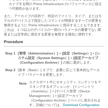
カイブする間の Prime Infrastructure のパフォーマンスに役立
つ可能性があります。
また、アーカイブの目的で、特定のファミリ、タイプ、またはモ
デルのデバイス上で指定したコマンドが関係するすべての変更を
無視するように Prime Infrastructure に指示することもできます。
これは、1 つ以上のデバイスの一部のパラメータの重要でない変
更または定常的に発生する変更を無視する場合に便利です。
Procedure
Step 1
[管理（Administration）]
>
[設定（Settings）]
>
[シ
ステム設定（System Settings）]
>
[設定アーカイブ
（Configuration Archive）]
の順に選択します。
Step 2
[基本（Basic）]
タブで、必要に応じて基本的なアーカ
イブ パラメータを変更します。
エクスポート中にセキュリティ コンテンツをマ
Note
スキングするオプションが、[インベントリ
（Inventory）] > [デバイス管理（Device
Management）] > [設定アーカイブ
（Configuration Archive）]
ページに表示されま
す。詳細については、
Download Configuration