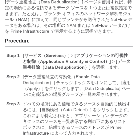
[データ重複除去（Data Deduplication）] ページを使用すれば、特
定の場所にある信頼できるデータ ソースを 1 つまたは複数指定で
きます。たとえば、ブランチ オフィスのネットワーク解析モジュ
ール（NAM）に加えて、同じブランチから送信された NetFlow デ
ータもある場合は、その場所の NAM または NetFlow データだけ
を Prime Infrastructure で表示するように選択できます。
Procedure
Step 1
[サービス（Services）]
>
[アプリケーションの可視性
と制御（Application Visibility & Control）]
>
[データ
重複排除（Data Deduplication）]
を選択します。
Step 2
[データ重複除去の有効化（Enable Data
Deduplication）]
チェックボックスをオンにして、[適用
（Apply）]
をクリックします。[Data Deduplicatio] ペー
ジに定義済みの場所グループが一覧表示されます。
Step 3
すべての場所にある信頼できるソースを自動的に検出す
るには、[自動検出（Auto-Detect）]
をクリックします。
これにより特定されると、アプリケーション データの
各クラスのソースを一覧表示する列の下にあるリスト
ボックスに、信頼できるソースのアドレスが Prime
Infrastructure によって入力されます。