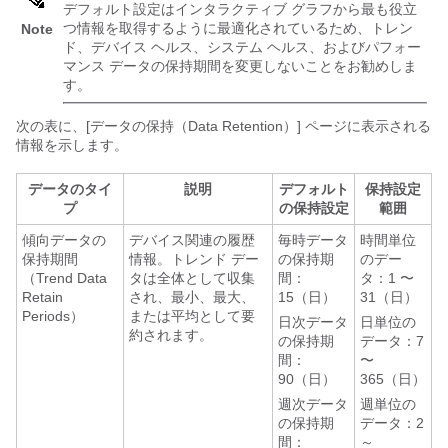
デフォルト設定はインタラクティブ グラフから最も役立
つ情報を取得するように最適化されているため、トレン
Note
ド、デバイス ヘルス、システム ヘルス、およびパフォー
マンス データの保持期間を変更しないことをお勧めしま
す。
次の表に、[データの保持（Data Retention）] ページに表示される
情報を示します。
データのタイ
説明
デフォルト
保持設定
プ
の保持設定
範囲
傾向データの
デバイス関連の履歴
毎時データ
時間単位
保持期間
情報。トレンド デー
の保持期
のデー
（Trend Data
タは全体として収集
間：
タ：1 〜
Retain
され、最小、最大、
15（日）
31（日）
Periods）
または平均として要
日次データ
日単位の
約されます。
の保持期
データ：7
間：
〜
90（日）
365（日）
週次データ
週単位の
の保持期
データ：2
間：
～