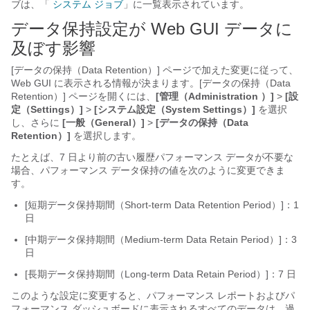
ブは、「
システム ジョブ
」に一覧表示されています。
データ保持設定が Web GUI データに
及ぼす影響
[データの保持（Data Retention）] ページで加えた変更に従って、
Web GUI に表示される情報が決まります。[データの保持（Data
Retention）] ページを開くには、
[管理（Administration ）]
>
[設
定（Settings）]
>
[システム設定（System Settings）]
を選択
し、さらに
[一般（General）]
>
[データの保持（Data
Retention）]
を選択します。
たとえば、7 日より前の古い履歴パフォーマンス データが不要な
場合、パフォーマンス データ保持の値を次のように変更できま
す。
[短期データ保持期間（Short-term Data Retention Period）]：1
日
[中期データ保持期間（Medium-term Data Retain Period）]：3
日
[長期データ保持期間（Long-term Data Retain Period）]：7 日
このような設定に変更すると、パフォーマンス レポートおよびパ
フォーマンス ダッシュボードに表示されるすべてのデータは、過