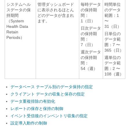
システムヘル
管理ダッシュボード
毎時データ
時間単位
スデータの保
に表示されるほとん
の保持期
のデータ
持期間
どのデータが含まれ
間：
範囲：1
（System
ます。
1（日）
〜
Health Data
31（日）
日次データ
Retain
の保持期
日単位の
Periods）
間：
データ範
7（日）
囲：7 〜
365（日）
週次データ
の保持期
週単位の
間：
データ範
54（週）
囲：2 〜
108（週）
データベース テーブル別のデータ保持の指定
クライアント データの収集と保存の指定
データ重複排除の有効化
レポートの保存と保持の制御
イベント受信後のインベントリ収集の指定
設定導入動作の制御