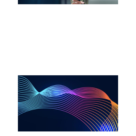
Partnere
Det er enklere enn noensinne å
identifisere riktig kompetanse og låse
opp transformative bedriftsresultater i
AI-æraen
Les mer​