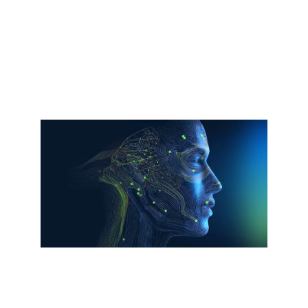
Rapport
Agentisk-AI og kravene for
infrastruktur
Les rapport
Video
Finn ut hvordan Cisco bruker Zero
Trust til å sikre den agentiske