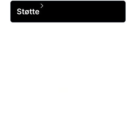
Støtte
Betrodd av 99 % av Fortune 500-
virksomheter og 1 million kunder
verden rundt