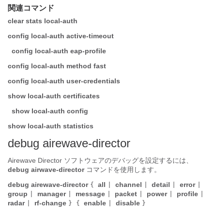
関連コマンド
clear stats local-auth
config local-auth active-timeout
config local-auth eap-profile
config local-auth method fast
config local-auth user-credentials
show local-auth certificates
show local-auth config
show local-auth statistics
debug airewave-director
Airewave Director ソフトウェアのデバッグを設定するには、
debug airwave-director
コマンドを使用します。
debug airewave-director
all
channel
detail
error
{
|
|
|
|
group
manager
message
packet
power
profile
|
|
|
|
|
|
radar
rf-change
enable
disable
|
} {
|
}