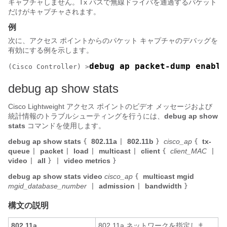
キャプチャしません。Tx パスで無線ドライバを通過するパケット
だけがキャプチャされます。
例
次に、アクセス ポイントからのパケット キャプチャのデバッグを
有効にする例を示します。
debug ap packet-dump enable
(Cisco Controller) >
debug ap show stats
Cisco Lightweight アクセス ポイントのビデオ メッセージおよび
統計情報のトラブルシューティングを行うには、
debug ap show
stats
コマンドを使用します。
debug ap show stats
802.11a
802.11b
cisco_ap
tx-
{
|
}
{
queue
packet
load
multicast
client
client_MAC
|
|
|
|
{
|
video
all
video metrics
|
} |
}
debug ap show stats
video
cisco_ap
multicast mgid
{
mgid_database_number
admission
bandwidth
|
|
}
構文の説明
802.11a
802.11a ネットワークを指定しま