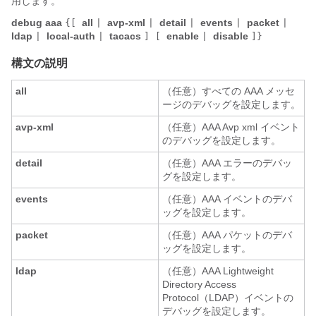
用します。
debug aaa
all
avp-xml
detail
events
packet
{[
|
|
|
|
|
ldap
local-auth
tacacs
enable
disable
|
|
] [
|
]}
構文の説明
all
（任意）すべての AAA メッセ
ージのデバッグを設定します。
avp-xml
（任意）AAA Avp xml イベント
のデバッグを設定します。
detail
（任意）AAA エラーのデバッ
グを設定します。
events
（任意）AAA イベントのデバ
ッグを設定します。
packet
（任意）AAA パケットのデバ
ッグを設定します。
ldap
（任意）AAA Lightweight
Directory Access
Protocol（LDAP）イベントの
デバッグを設定します。