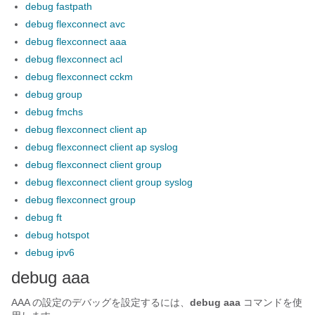
debug fastpath
debug flexconnect avc
debug flexconnect aaa
debug flexconnect acl
debug flexconnect cckm
debug group
debug fmchs
debug flexconnect client ap
debug flexconnect client ap syslog
debug flexconnect client group
debug flexconnect client group syslog
debug flexconnect group
debug ft
debug hotspot
debug ipv6
debug aaa
AAA の設定のデバッグを設定するには、
debug aaa
コマンドを使