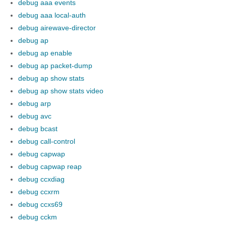
debug aaa events
debug aaa local-auth
debug airewave-director
debug ap
debug ap enable
debug ap packet-dump
debug ap show stats
debug ap show stats video
debug arp
debug avc
debug bcast
debug call-control
debug capwap
debug capwap reap
debug ccxdiag
debug ccxrm
debug ccxs69
debug cckm