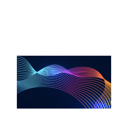
É mais fácil do que nunca identificar os
conhecimentos certos e alcançar
resultados empresariais
transformadores na era da IA
Saiba mais​
Relatório
A IA agêntica e o novo imperativo de