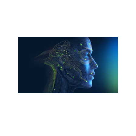
infraestrutura
Leia o relatório
Vídeo
Saiba como a Cisco aplica o Zero Trust
para proteger a sua força de trabalho
agêntica