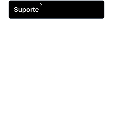
Suporte
A escolha de confiança de 99% da
Fortune 500 e mais de 1 milhão de
clientes em todo o mundo