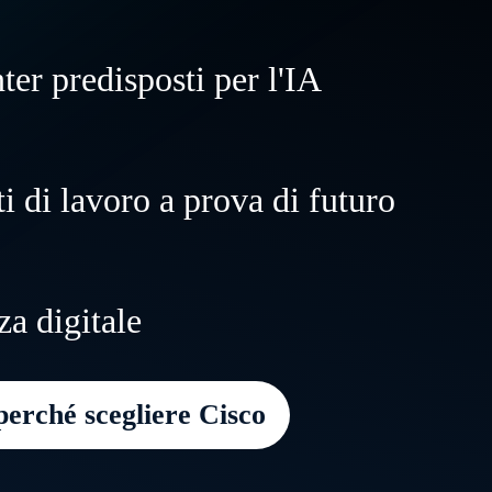
ter predisposti per l'IA
 e trasforma i data center per supportare 
 di lavoro a prova di futuro
tradizionali e IA ovunque si trovino, con ve
 e flessibilità.
nti di lavoro agili e resilienti, capaci di ad
za digitale
nze dei dipendenti, e offri ai clienti esperi
i ovunque.
perché scegliere Cisco
a tua azienda operativa e sicura in caso di
ni, dagli attacchi informatici ai disservizi 