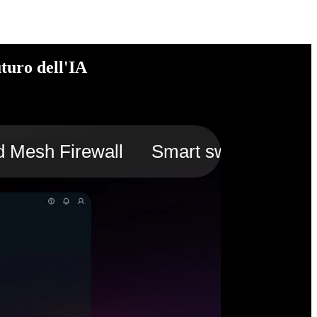
turo dell'IA
d Mesh Firewall
Smart switch
Edge