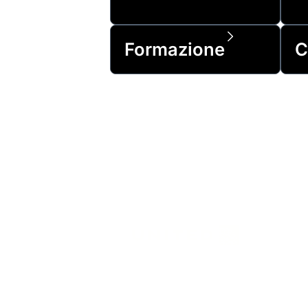
Formazione
C
Scelto dal 99% dell