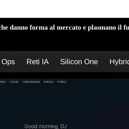
che danno forma al mercato e plasmano il fu
c Ops
Reti IA
Silicon One
Hybri