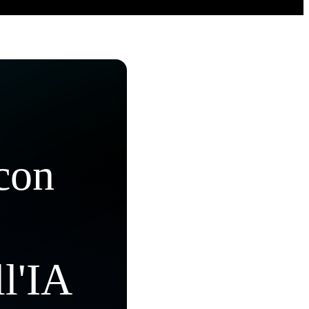
 con
ll'IA