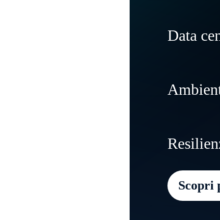
Data cen
Modernizza
Ambienti
di lavoro 
scalabilità
Crea ambie
Resilien
alle esige
eccellent
Scopri 
Mantieni l
interruzio