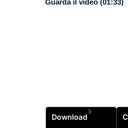
Guarda il video (01:33)
Download
C