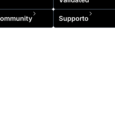
ommunity
Supporto
e aziende Fortune 500 e da oltre 1 milione di
mondo