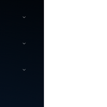
i carichi
locità,
attarsi
enze
causati da