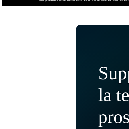
Supp
la t
pros