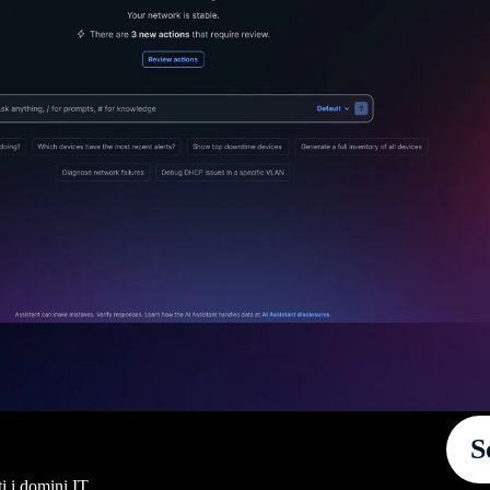
S
i i domini IT.