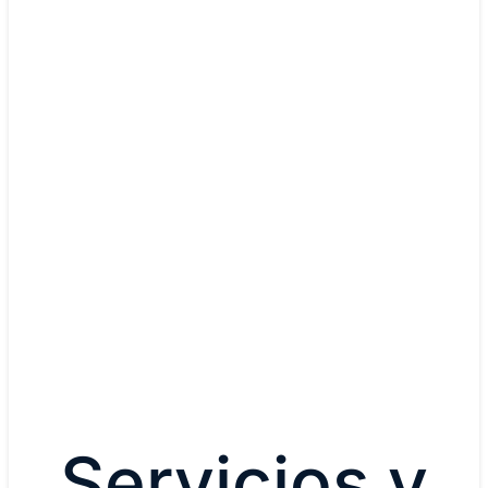
Redes de fibra óptica enrutadas de Cisco
Converja las capas IP y óptica para agilizar las
operaciones del ciclo de vida.
Conozca los detalles
Servicios y