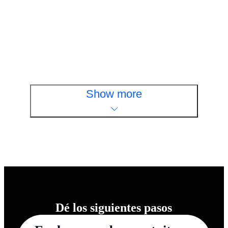
Vídeo
Descubra cómo Cisco amplía Zero
Trust para proteger a sus empleados
Vea ahora
Show more
Dé los siguientes pasos