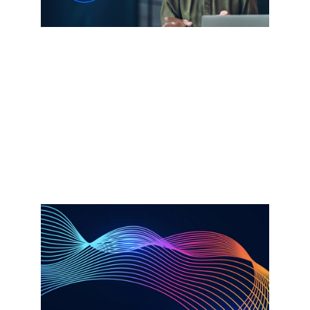
Partners
Es más fácil que nunca identificar la
experiencia correcta y conseguir
resultados empresariales
transformadores en la era de la
inteligencia artificial.​
Más información​