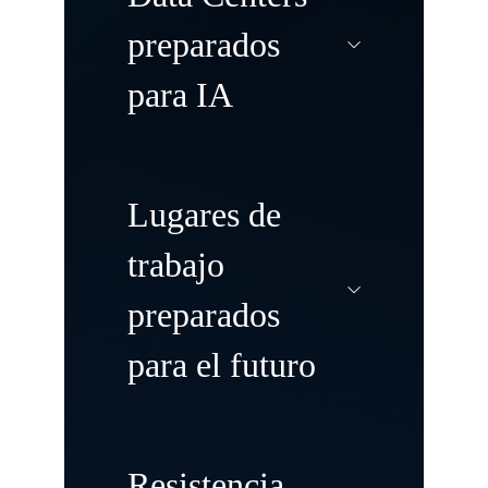
preparados
para IA
Modernice y
Lugares de
transforme sus
trabajo
centros de datos
preparados
para impulsar las
para el futuro
cargas de trabajo
tradicionales y de
inteligencia
Cree lugares de
Resistencia