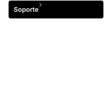
Soporte
Cuenta con la confianza del 99 % de
las empresas de la lista Fortune 500
y de más de 1 millón de clientes en
todo el mundo