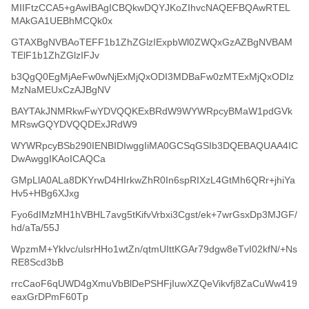
MIIFtzCCA5+gAwIBAgICBQkwDQYJKoZIhvcNAQEFBQAwRTEL
MAkGA1UEBhMCQk0x
GTAXBgNVBAoTEFF1b1ZhZGlzIExpbWl0ZWQxGzAZBgNVBAM
TElF1b1ZhZGlzIFJv
b3QgQ0EgMjAeFw0wNjExMjQxODI3MDBaFw0zMTExMjQxODIz
MzNaMEUxCzAJBgNV
BAYTAkJNMRkwFwYDVQQKExBRdW9WYWRpcyBMaW1pdGVk
MRswGQYDVQQDExJRdW9
WYWRpcyBSb290IENBIDIwggIiMA0GCSqGSIb3DQEBAQUAA4IC
DwAwggIKAoICAQCa
GMpLlA0ALa8DKYrwD4HIrkwZhR0In6spRIXzL4GtMh6QRr+jhiYa
Hv5+HBg6XJxg
Fyo6dIMzMH1hVBHL7avg5tKifvVrbxi3Cgst/ek+7wrGsxDp3MJGF/
hd/aTa/55J
WpzmM+Yklvc/ulsrHHo1wtZn/qtmUIttKGAr79dgw8eTvI02kfN/+Ns
RE8Scd3bB
rrcCaoF6qUWD4gXmuVbBlDePSHFjIuwXZQeVikvfj8ZaCuWw419
eaxGrDPmF60Tp