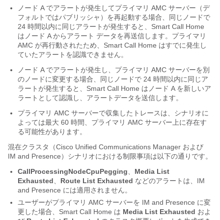
ノード A でアラートが発生してプライマリ AMC サーバー（デ
フォルトではパブリッシャ）を再起動する場合、同じノードで
24 時間以内に同じアラートが発生すると、Smart Call Home
はノード A からアラート データを再送信します。プライマリ
AMC が再行動されたため、Smart Call Home はすでに発生し
ていたアラートを認識できません。
ノード A でアラートが発生し、プライマリ AMC サーバーを別
のノードに変更する場合、同じノードで 24 時間以内に同じア
ラートが発生すると、Smart Call Home はノード A を新しいア
ラートとして認識し、アラートデータを送信します。
プライマリ AMC サーバーで収集したトレースは、シナリオに
よっては最大 60 時間、プライマリ AMC サーバー上に存在す
る可能性があります。
混在クラスタ（Cisco Unified Communications Manager および
IM and Presence
）シナリオにおける制限事項は以下の通りです。
CallProcessingNodeCpuPegging
、
Media List
Exhausted
、
Route List Exhausted
などのアラートは、IM
and Presence には適用されません。
ユーザーがプライマリ AMC サーバーを IM and Presence に変
更した場合、Smart Call Home は
Media List Exhausted
およ