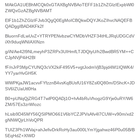
MAkGA1UEBhMCQk0xGTAXBgNVBAoTEFF1b1ZhZGlzIExpbWl0
ZWQxGzAZBgNVBAMT
ElF1b1ZhZGlzIFJvb3QgQ0EgMoICBQkwDQYJKoZIhvcNAQEFB
QADggIBAD4KFk2f
BluornFdLwUvZ+YTRYPENvbzwCYMDbVHZF34tHLJRqUDGCdV
iXh9duqWNIAXINzn
g/iN/Ae42l9NLmeyhP3ZRPx3UIHmfLTJDQtyU/h2BwdBR5YM++C
CJpNVjP4iH2Bl
fF/nJrP3MpCYUNQ3cVX2kiF495V5+vgtJodmVjB3pjd4M1IQWK4/
YY7yarHvGH5K
WWPKjaJW1acvvFYfzznB4vsKqBUsfU16Y8Zsl0Q80m/DShcK+JD
SV6IZUaUtl0Ha
B0+pUNqQjZRG4T7wlP0QADj1O+hA4bRuVhogzG9Yje0uRY/W6
ZM/57Es3zrWIozc
hLsib9D45MY56QSIPMO661V6bYCZJPVsAfv4l7CUW+v90m/xd2
gNNWQjrLhVoQPR
TUIZ3Ph1WVaj+ahJefivDrkRoHy3au000LYmYjgahwz46P0u05B/B
5EqHdZ+XIWD