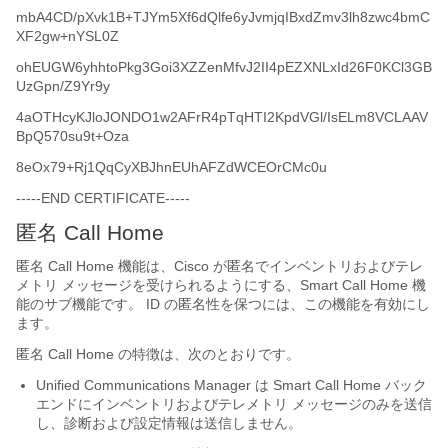
mbA4CD/pXvk1B+TJYm5Xf6dQlfe6yJvmjqIBxdZmv3lh8zwc4bmC
XF2gw+nYSL0Z
ohEUGW6yhhtoPkg3Goi3XZZenMfvJ2II4pEZXNLxId26F0KCl3GB
UzGpn/Z9Yr9y
4aOTHcyKJloJONDO1w2AFrR4pTqHTI2KpdVGl/IsELm8VCLAAV
BpQ570su9t+Oza
8eOx79+Rj1QqCyXBJhnEUhAFZdWCEOrCMc0u
-----END CERTIFICATE-----
匿名 Call Home
匿名 Call Home 機能は、Cisco が匿名でインベントリおよびテレ
メトリ メッセージを受けられるようにする、Smart Call Home 機
能のサブ機能です。 ID の匿名性を保つには、この機能を有効にし
ます。
匿名 Call Home の特徴は、次のとおりです。
Unified Communications Manager は Smart Call Home バック
エンドにインベントリおよびテレメトリ メッセージのみを送信
し、診断および設定情報は送信しません。