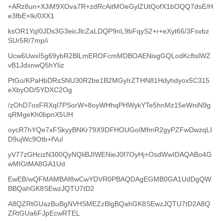
+ARz8un+XJiM9XOva7R+zdRcAitMOeGylZUtQofX1bOQQ7dsE/H
e3fbE+Ik/0XX1
ksOR1YqI0JDs3G3eicJlcZaLDQP9nL9bFqyS2+r+eXyt66/3Fsvbz
SUr5R/7mp/i
Ucw6UwxI5g69ybR2BlLmEROFcmMDBOAENisgGQLodKcftslWZ
vB1JdxnwQ5hYIiz
PtGo/KPaHbDRsSNU30R2be1B2MGyIrZTHN81Hdyhdyox5C315
eXbyOD/5YDXC2Og
/zOhD7osFRXql7PSorW+8oyWHhqPHWykYTe5hnMz15eWniN9g
qRMgeKh0bpnX5UH
oycR7hYQe7xFSkyyBNKr79X9DFHOUGoIMfmR2gyPZFwDwzqLI
D9ujWc9Otb+fVuI
yV77zGHcizN300QyNQliBJIWENieJ0f7OyHj+OsdWwIDAQABo4G
wMIGtMA8GA1Ud
EwEB/wQFMAMBAf8wCwYDVR0PBAQDAgEGMB0GA1UdDgQW
BBQahGK8SEwzJQTU7tD2
A8QZRtGUazBuBgNVHSMEZzBlgBQahGK8SEwzJQTU7tD2A8Q
ZRtGUa6FJpEcwRTEL