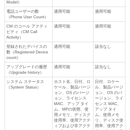
Model）
電話ユーザーの数
適用可能
適用可能
（Phone User Count）
CM のコール アクティ
適用可能
適用可能
ビティ（CM Call
Activity）
登録されたデバイスの
適用可能
該当なし
数（Registered Device
count）
アップグレードの履歴
適用可能
該当なし
（Upgrade history）
システム ステータス
ホスト名、日付、ロ
日付、ロケー
（System Status）
ケール、製品バージ
ル、製品バージ
ョン、OS のバージ
ョン、OS のバ
ョン、ライセンス
ージョン、ライ
MAC、アップ タイ
センス MAC、
ム、MPの状態、使
アップ タイ
用メモリ、ディスク
ム、使用メモ
使用率、使用アクテ
リ、ディスク使
ィブおよび非アクテ
用率、使用アク