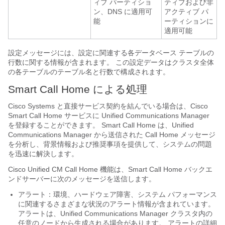
ィブ パーティショ
ティブおよび非
ン、DNS に適用可
アクティブ パ
能
ーティションに
適用可能
設定メッセージには、設定に関連する各データベース テーブルの
行数に関する情報が含まれます。 この設定データはクラスタ全体
の各テーブルのテーブル名と行数で構成されます。
Smart Call Home による処理
Cisco Systems と直接サービス契約を結んでいる場合は、Cisco
Smart Call Home サービスに Unified Communications Manager
を登録することができます。 Smart Call Home は、Unified
Communications Manager から送信された Call Home メッセージ
を分析し、背景情報および推奨事項を提供して、システムの問題
を迅速に解決します。
Cisco Unified CM Call Home 機能は、Smart Call Home バックエ
ンドサーバーに次のメッセージを送信します。
アラート：環境、ハードウェア障害、システム パフォーマンス
に関連するさまざまな状況のアラート情報が含まれています。
アラートは、Unified Communications Manager クラスタ内の
任意のノードから生成される場合があります。 アラートの詳細