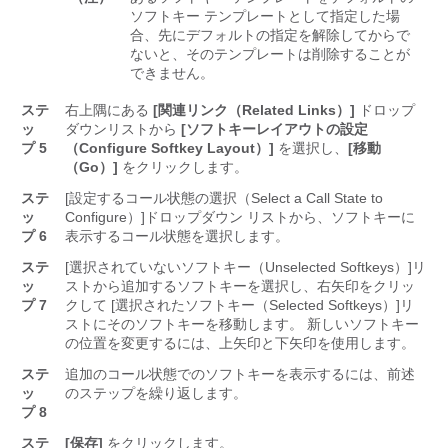
ソフトキー テンプレートとして指定した場
合、先にデフォルトの指定を解除してからで
ないと、そのテンプレートは削除することが
できません。
ステ
右上隅にある
[関連リンク（Related Links）]
ドロップ
ッ
ダウンリストから
[ソフトキーレイアウトの設定
プ 5
（Configure Softkey Layout）]
を選択し、
[移動
（Go）]
をクリックします。
ステ
[設定するコール状態の選択（Select a Call State to
ッ
Configure）]
ドロップダウン リストから、ソフトキーに
プ 6
表示するコール状態を選択します。
ステ
[選択されていないソフトキー（Unselected Softkeys）]
リ
ッ
ストから追加するソフトキーを選択し、右矢印をクリッ
プ 7
クして [選択されたソフトキー（Selected Softkeys）]
リ
ストにそのソフトキーを移動します。 新しいソフトキー
の位置を変更するには、上矢印と下矢印を使用します。
ステ
追加のコール状態でのソフトキーを表示するには、前述
ッ
のステップを繰り返します。
プ 8
ステ
[保存]
をクリックします。