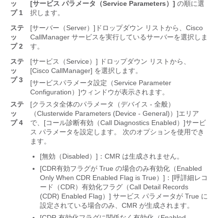
ッ
[サービス パラメータ（Service Parameters）]
の順に選
プ 1
択します。
ステ
[サーバー（Server）]
ドロップダウン リストから、Cisco
ッ
CallManager サービスを実行しているサーバーを選択しま
プ 2
す。
ステ
[サービス（Service）] ドロップダウン リストから、
ッ
[Cisco CallManager] を選択します。
プ 3
[サービスパラメータ設定（Service Parameter
Configuration）]
ウィンドウが表示されます。
ステ
[クラスタ全体のパラメータ（デバイス - 全般）
ッ
（Clusterwide Parameters (Device - General)）]
エリア
プ 4
で、[コール診断有効（Call Diagnostics Enabled）]
サービ
ス パラメータを設定します。 次のオプションを使用でき
ます。
[無効（Disabled）]
：CMR は生成されません。
[CDR有効フラグが True の場合のみ有効化（Enabled
Only When CDR Enabled Flag is True）]
：[呼詳細レコ
ード（CDR）有効化フラグ（Call Detail Records
(CDR) Enabled Flag）] サービス パラメータが True に
設定されている場合のみ、CMR が生成されます。
[CDR 有効化フラグに関係なく有効化（Enabled