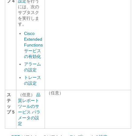
プ 4
設定
を行う
には、次の
サブタスク
を実行しま
す。
Cisco
Extended
Functions
サービス
の有効化
アラーム
の設定
トレース
の設定
（任意）
ス
（任意）
品
テ
質レポート
ッ
ツールのサ
プ 5
ービス パラ
メータの設
定