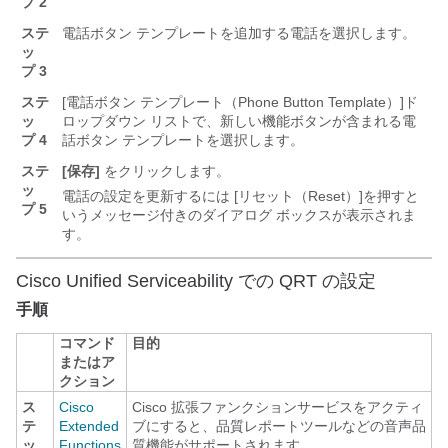
プ 2
ステ
電話ボタン テンプレートを追加する電話を選択します。
ッ
プ 3
ステ
[電話ボタン テンプレート（Phone Button Template）]
ド
ッ
ロップダウン リストで、新しい機能ボタンが含まれる電
プ 4
話ボタン テンプレートを選択します。
ステ
[保存]
をクリックします。
ッ
電話の設定を更新するには [リセット（Reset）]
を押すと
プ 5
いうメッセージ付きのダイアログ ボックスが表示されま
す。
Cisco Unified Serviceability での QRT の設定
手順
コマンド
目的
またはア
クション
ス
Cisco
Cisco 拡張ファンクションサービスをアクティ
テ
Extended
ブにすると、品質レポートツールなどの音声品
ッ
Functions
質機能がサポートされます。