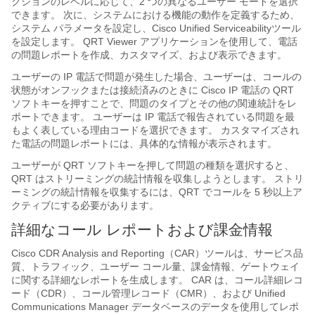
クションのレベルに応じて、2 つの異なるユーザー モードを選択
できます。 次に、システムにおける機能の動作を定義するため、
システム パラメータを設定し、Cisco Unified Serviceabilityツール
を設定します。 QRT Viewer アプリケーションを使用して、電話
の問題レポートを作成、カスタマイズ、および表示できます。
ユーザーの IP 電話で問題が発生した場合、ユーザーは、コールの
状態がオンフックまたは接続済みのときに
Cisco IP 電話
の QRT
ソフトキーを押すことで、問題のタイプとその他の関連統計をレ
ポートできます。 ユーザーは IP 電話で報告されている問題を最
もよく表している理由コードを選択できます。 カスタマイズされ
た電話の問題レポートには、具体的な情報が表示されます。
ユーザーが QRT ソフトキーを押して問題の種類を選択すると、
QRT はストリーミングの統計情報を収集しようとします。 ストリ
ーミングの統計情報を収集するには、QRT でコールを 5 秒以上ア
クティブにする必要があります。
詳細なコール レポートおよび課金情報
Cisco CDR Analysis and Reporting（CAR）ツールは、サービス品
質、トラフィック、ユーザー コール量、課金情報、ゲートウェイ
に関する詳細なレポートを生成します。 CAR は、コール詳細レコ
ード（CDR）、コール管理レコード（CMR）、および Unified
Communications Manager データベースのデータを使用してレポ