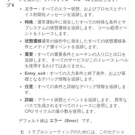
プ 6
エラー
：すべてのエラー状態、およびプロセスとデバ
イス初期化メッセージを追跡します。
特殊
：通常運転中に発生したすべての特殊な条件とサ
ブシステムの状態遷移を追跡します。 コール処理イベ
ントをトレースします。
状態遷移
通常の操作中に発生したすべての状態遷移条
件とメディア層イベントを追跡します。
重要
：すべての重要条件とルーチンの入り口と出口を
追跡します。 すべてのサービスがこのトレース レベル
を使用するわけではありません。
Entry_exit
：すべての入力条件と終了条件、および基
礎となるデバッグ情報を追跡します。
任意
：すべての条件と詳細なデバッグ情報を追跡しま
す。
詳細
：アラート状態とイベントを追跡します。 異常な
パスで生成されるすべてのトレースに使用します。
CPU サイクルの最小数を使用します。
デフォルト値は
エラー（Error）
です。
ヒ
トラブルシューティングのためには、このセクショ