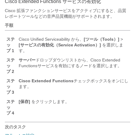
Cisco Extended Functions サービスの有効化
Cisco 拡張ファンクションサービスをアクティブにすると、品質
レポートツールなどの音声品質機能がサポートされます。
手順
ステ
Cisco Unified Serviceability
から、
[ツール（Tools）]
>
ッ
[サービスの有効化（Service Activation）]
を選択しま
プ 1
す。
ステ
サーバー
ドロップダウンリストから、Cisco Extended
ッ
Functionsサービスを有効にするノードを選択します。
プ 2
ステ
Cisco Extended Functions
チェックボックスをオンにし
ッ
ます。
プ 3
ステ
[保存]
をクリックします。
ッ
プ 4
次のタスク