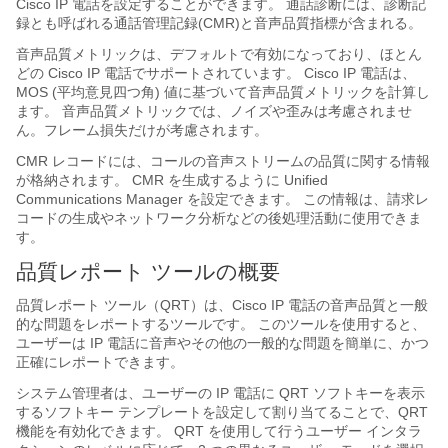
Cisco IP 電話を設定することができます。 通話診断には、診断記
録とも呼ばれる通話管理記録(CMR)と音声品質指標が含まれる。
音声品質メトリックは、デフォルトで有効になっており、ほとん
どの Cisco IP 電話でサポートされています。 Cisco IP 電話は、
MOS (平均意見四つ角) 値に基づいて音声品質メトリックを計算し
ます。 音声品質メトリックでは、ノイズや歪みは考慮されませ
ん。フレーム損失だけが考慮されます。
CMR レコードには、コールの音声ストリームの品質に関する情報
が格納されます。 CMR を生成するように Unified
Communications Manager を設定できます。 この情報は、請求レ
コードの生成やネットワーク分析などの後処理活動に使用できま
す。
品質レポート ツールの概要
品質レポート ツール（QRT）は、Cisco IP 電話の音声品質と一般
的な問題をレポートするツールです。 このツールを使用すると、
ユーザーは IP 電話に音声やその他の一般的な問題を簡単に、かつ
正確にレポートできます。
システム管理者は、ユーザーの IP 電話に QRT ソフトキーを表示
するソフトキー テンプレートを設定して割り当てることで、QRT
機能を有効化できます。 QRT を使用して行うユーザー インタラ