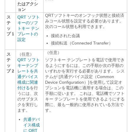
たはアクシ
ョン
QRTソフトキーのオンフック状態と接続済
ス
QRT ソフト
みコール状態を設定する必要があります。
テ
キーのソフ
次のコール状態も利用できます。
ッ
トキー テン
プ 1
プレートの
接続された会議
設定
接続転送（Connected Transfer）
（任意）
ス
（任意）
テ
QRT ソフト
ソフトキー テンプレートを電話で使用でき
ッ
キーテンプ
るようにするには、この手順か次の手順の
プ 2
レートを共
いずれかを実行する必要があります。 シス
通デバイス
テムが [共通デバイス設定（Common
構成に関連
Device Configuration）]
を使用して設定オ
付ける
を行
プションを電話機に適用する場合は、この
うには、次
手順に従います。 これは、電話機でソフト
のサブタス
キー テンプレートを使用できるようにする
クを実行し
際に、最も一般的に使用されている方法で
ます。
す。
共通デバ
イス構成
に QRT