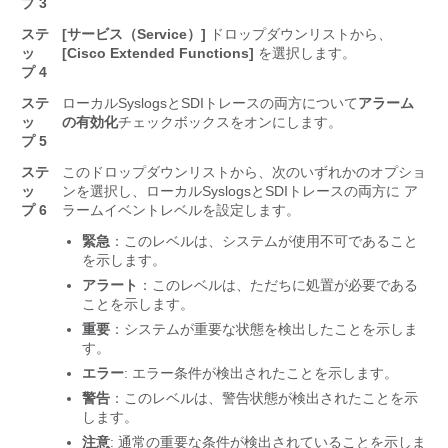
プ 3
ステ
[サービス（Service）]
ドロップダウンリストから、
ッ
[Cisco Extended Functions]
を選択します。
プ 4
ステ
ローカルSyslogsとSDIトレースの両方について
アラーム
ッ
の有効化
チェックボックスをオンにします。
プ 5
ステ
このドロップダウンリストから、次のいずれかのオプショ
ッ
ンを選択し、ローカルSyslogsとSDIトレースの両方に ア
プ 6
ラームイベントレベルを設定します。
緊急
：このレベルは、システムが使用不可であること
を示します。
アラート
：このレベルは、ただちに処置が必要である
ことを示します。
重要
：システムが重要な状態を検出したことを示しま
す。
エラー
: エラー条件が検出されたことを示します。
警告
：このレベルは、警告状態が検出されたことを示
します。
注意
: 通常の重要な条件が検出されていることを示しま