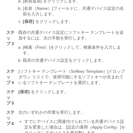
[新規追加] をクリックします。
[名前（Name）]
フィールドに、共通デバイス設定の名
前を入力します。
[保存]
をクリックします。
ステ
既存の共通デバイス設定にソフトキー テンプレートを追
ッ
加するには、次の手順を実行します。
プ 3
[検索（Find）]
をクリックして、検索条件を入力しま
す。
既存の共通デバイス設定をクリックします。
ステ
[ソフトキー テンプレート（Softkey Template）]
ドロップ
ッ
ダウン リストで、使用可能にするソフトキーが含まれて
プ 4
いるソフトキー テンプレートを選択します。
ステ
[保存]
をクリックします。
ッ
プ 5
ステ
次のいずれかの作業を実行します。
ッ
すでにデバイスに関連付けられている共通デバイス設
プ 6
定を変更した場合は、[設定の適用（Apply Config）]
を
クリックしてデバイスを再起動します。