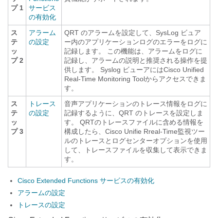
プ 1
サービス
の有効化
ス
アラーム
QRT のアラームを設定して、SysLog ビュア
テ
の設定
ー内のアプリケーションログのエラーをログに
ッ
記録します。 この機能は、アラームをログに
プ 2
記録し、アラームの説明と推奨される操作を提
供します。 Syslog ビューアにはCisco Unified
Real-Time Monitoring Toolからアクセスできま
す。
ス
トレース
音声アプリケーションのトレース情報をログに
テ
の設定
記録するように、QRT のトレースを設定しま
ッ
す。 QRTのトレースファイルに含める情報を
プ 3
構成したら、Cisco Unifie Rreal-Time監視ツー
ルのトレースとログセンターオプションを使用
して、トレースファイルを収集して表示できま
す。
Cisco Extended Functions サービスの有効化
アラームの設定
トレースの設定