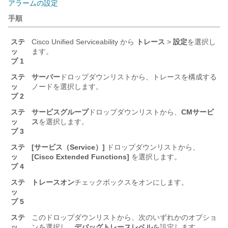
アラームの設定
手順
ステ
Cisco Unified Serviceability
から
トレース
>
設定
を選択し
ッ
ます。
プ 1
ステ
サーバー
ドロップダウンリストから、トレースを構成する
ッ
ノードを選択します。
プ 2
ステ
サービスグループ
ドロップダウンリストから、
CMサービ
ッ
ス
を選択します。
プ 3
ステ
[サービス（Service）]
ドロップダウンリストから、
ッ
[Cisco Extended Functions]
を選択します。
プ 4
ステ
トレースオン
チェックボックスをオンにします。
ッ
プ 5
ステ
このドロップダウンリストから、次のいずれかのオプショ
ッ
ンを選択し、
デバッグトレースレベル
を設定します。