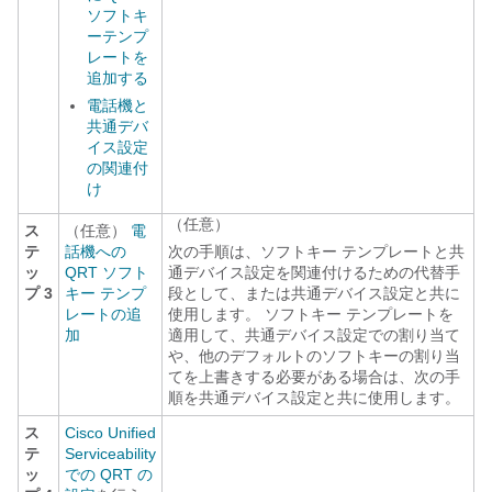
ソフトキ
ーテンプ
レートを
追加する
電話機と
共通デバ
イス設定
の関連付
け
（任意）
ス
（任意）
電
テ
話機への
次の手順は、ソフトキー テンプレートと共
ッ
QRT ソフト
通デバイス設定を関連付けるための代替手
プ 3
キー テンプ
段として、または共通デバイス設定と共に
レートの追
使用します。 ソフトキー テンプレートを
加
適用して、共通デバイス設定での割り当て
や、他のデフォルトのソフトキーの割り当
てを上書きする必要がある場合は、次の手
順を共通デバイス設定と共に使用します。
ス
Cisco Unified
テ
Serviceability
ッ
での QRT の