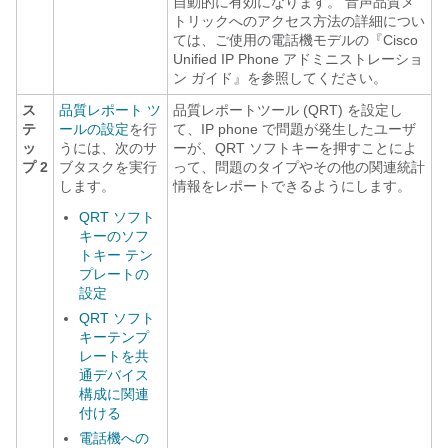
自動的に有効になります。 音声品質メ
トリックへのアクセス方法の詳細につい
ては、ご使用の電話機モデルの『Cisco
Unified IP Phone アドミニストレーショ
ン ガイド』を参照してください。
ス
品質レポート ツ
品質レポートツール (QRT) を設定し
テ
ールの設定
を行
て、IP phone で問題が発生したユーザ
ッ
うには、次のサ
ーが、QRT ソフトキーを押すことによ
プ 2
ブタスクを実行
って、問題のタイプやその他の関連統計
します。
情報をレポートできるようにします。
QRT ソフト
キーのソフ
トキー テン
プレートの
設定
QRT ソフト
キーテンプ
レートを共
通デバイス
構成に関連
付ける
電話機への