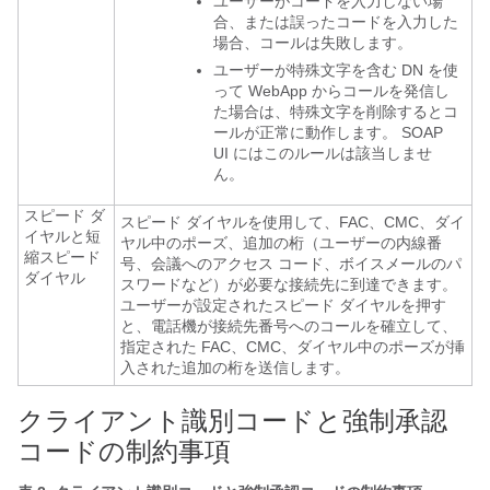
ユーザーがコードを入力しない場
合、または誤ったコードを入力した
場合、コールは失敗します。
ユーザーが特殊文字を含む DN を使
って WebApp からコールを発信し
た場合は、特殊文字を削除するとコ
ールが正常に動作します。 SOAP
UI にはこのルールは該当しませ
ん。
スピード ダ
スピード ダイヤルを使用して、FAC、CMC、ダイ
イヤルと短
ヤル中のポーズ、追加の桁（ユーザーの内線番
縮スピード
号、会議へのアクセス コード、ボイスメールのパ
ダイヤル
スワードなど）が必要な接続先に到達できます。
ユーザーが設定されたスピード ダイヤルを押す
と、電話機が接続先番号へのコールを確立して、
指定された FAC、CMC、ダイヤル中のポーズが挿
入された追加の桁を送信します。
クライアント識別コードと強制承認
コードの制約事項