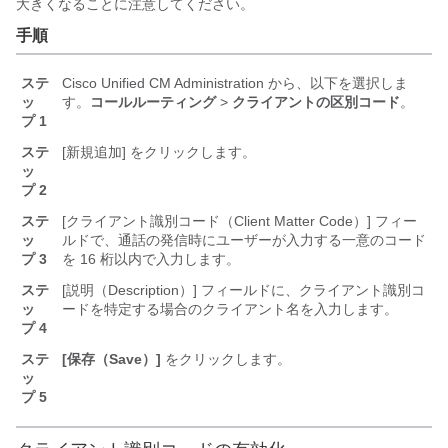
大きくなることに注意してください。
手順
ステ
Cisco Unified CM Administration から、以下を選択しま
ッ
す。
コールルーティング
>
クライアントの区別コード
。
プ 1
ステ
[新規追加] をクリックします。
ッ
プ 2
ステ
[クライアント識別コード（Client Matter Code）] フィー
ッ
ルドで、通話の発信時にユーザーが入力する一意のコード
プ 3
を 16 桁以内で入力します。
ステ
[説明（Description）] フィールドに、クライアント識別コ
ッ
ードを特定する場合のクライアント名を入力します。
プ 4
ステ
[保存（Save）]
をクリックします。
ッ
プ 5