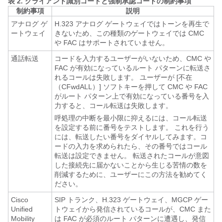
表 2.
クライアント識別コードと強制承認コードの制約事項
制約事項
説明
アナログ ゲ
H.323 アナログ ゲートウェイではトーンを再生で
ートウェイ
きないため、この種類のゲートウェイでは CMC
や FAC はサポートされていません。
通話転送
コードを入力するユーザーがいないため、CMC や
FAC が有効になっているルート パターンに転送さ
れるコールは失敗します。 ユーザーが [不在
（CFwdALL）] ソフトキーを押して CMC や FAC
がルート パターン上で有効になっている番号を入
力すると、コール転送は失敗します。
呼処理の中断を最小限に抑えるには、コール転送
を設定する前に番号をテストします。 これを行う
には、転送したい番号をダイヤルしてみます。コ
ードの入力を求められたら、その番号ではコール
転送は設定できません。 転送されたコールが意図
した接続先に届かないことから生じる苦情の数を
削減するために、ユーザーにこの方法を勧めてく
ださい。
Cisco
SIP トランク、H.323 ゲートウェイ、MGCP ゲー
Unified
トウェイから発信されているコールが、CMC また
Mobility
は FAC が必須のルート パターンに遭遇し、発信