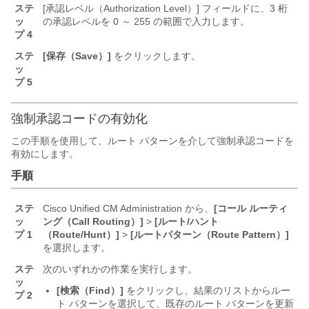
ステ
[承認レベル（Authorization Level）] フィールドに、3 桁
ッ
の承認レベルを 0 ～ 255 の範囲で入力します。
プ 4
ステ
[保存（Save）]
をクリックします。
ッ
プ 5
強制承認コードの有効化
この手順を使用して、ルート パターンを介して強制承認コードを
有効にします。
手順
ステ
Cisco Unified CM Administration から、
[コール ルーティ
ッ
ング（Call Routing）]
>
[ルート/ハント
プ 1
（Route/Hunt）]
>
[ルートパターン（Route Pattern）]
を選択します。
ステ
次のいずれかの作業を実行します。
ッ
[検索（Find）]
をクリックし、結果のリストからルー
プ 2
ト パターンを選択して、既存のルート パターンを更新