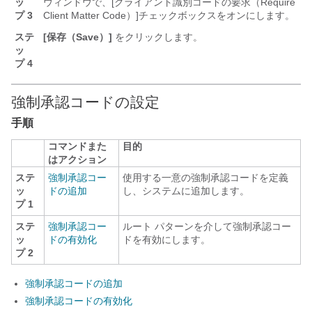
ッ
ウィンドウで、[クライアント識別コードの要求（Require
プ 3
Client Matter Code）]
チェックボックスをオンにします。
ステ
[保存（Save）]
をクリックします。
ッ
プ 4
強制承認コードの設定
手順
コマンドまた
目的
はアクション
ステ
強制承認コー
使用する一意の強制承認コードを定義
ッ
ドの追加
し、システムに追加します。
プ 1
ステ
強制承認コー
ルート パターンを介して強制承認コー
ッ
ドの有効化
ドを有効にします。
プ 2
強制承認コードの追加
強制承認コードの有効化