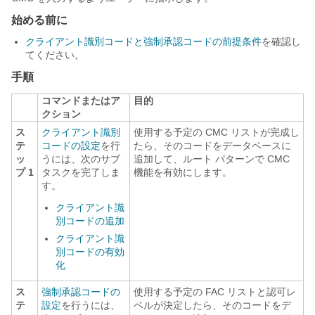
始める前に
クライアント識別コードと強制承認コードの前提条件
を確認し
てください。
手順
コマンドまたはア
目的
クション
ス
クライアント識別
使用する予定の CMC リストが完成し
テ
コードの設定
を行
たら、そのコードをデータベースに
ッ
うには、次のサブ
追加して、ルート パターンで CMC
プ 1
タスクを完了しま
機能を有効にします。
す。
クライアント識
別コードの追加
クライアント識
別コードの有効
化
ス
強制承認コードの
使用する予定の FAC リストと認可レ
テ
設定
を行うには、
ベルが決定したら、そのコードをデ