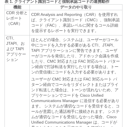
表 1.
クライアント識別コードと強制承認コードの連携動作
機能
データのやり取り
CDR 分析と
CDR Analysis and Reporting（CAR）を使用すれ
レポート
ば、クライアント識別コード（CMC）、強制承認
（CAR）
コード（FAC）、承認レベルに関するコール詳細
を提示するレポートを実行できます。
CTI、
ほとんどの場合、システムは、ユーザーがコール
JTAPI、お
中にコードを入力する必要がある CTI、JTAPI、
よび TAPI
TAPI アプリケーションに警告できます。 ユーザ
アプリケー
ーがコールを発信したり、アドホック会議を作成
ション
したり、CMC 対応または FAC 対応ルート パター
ン経由で打診転送を実行したりする場合は、トー
ンの受信後にコードを入力する必要があります。
ユーザーが CMC 対応または FAC 対応ルート パ
ターン経由でコールをリダイレクトまたはブライ
ンド転送した場合は、トーンが流れないため、ア
プリケーションでコードを Cisco Unified
Communications Manager に送信する必要があり
ます。 システムが適切なコードを受信すると、コ
ールが意図した通話相手に接続されます。 システ
ムが適切なコードを受信しなかった場合、Cisco
Unified Communications Manager は、コードが