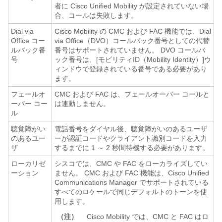
者に Cisco Unified Mobility が設定されていない場
合、コールは失敗します。
Dial via
Cisco Mobility の CMC および FAC 機能では、Dial
Office コー
via Office（DVO）コールバック番号としての代替
ルバック番
番号はサポートされていません。 DVO コールバ
号
ック番号は、[モビリティID（Mobility Identity）]
ウ
ィンドウで登録されている番号である必要があり
ます。
フェールオ
CMC および FAC は、フェールオーバー コールと
ーバー コー
は連動しません。
ル
聴覚障がい
電話番号をダイヤル後、聴覚障がいのあるユーザ
のあるユー
ーが認証コードやクライアント識別コードを入力
ザ
するまでに 1 ～ 2 秒間待機する必要があります。
ローカリゼ
シスコでは、CMC や FAC をローカライズしてい
ーション
ません。 CMC および FAC 機能は、
Cisco Unified
Communications Manager
でサポートされている
すべてのロケールで同じデフォルトのトーンを使
用します。
（注）
Cisco Mobility では、CMC と FAC はロ