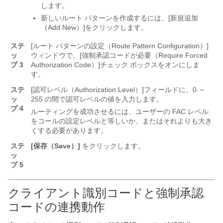
します。
新しいルート パターンを作成するには、[新規追加
（Add New）]
をクリックします。
ステ
[ルート パターンの設定（Route Pattern Configuration）]
ッ
ウィンドウで、[強制承認コードが必要（Require Forced
プ 3
Authorization Code）]
チェック ボックスをオンにしま
す。
ステ
[認可レベル（Authorization Level）]
フィールドに、0 ～
ッ
255 の間で認可レベルの値を入力します。
プ 4
ルーティングを成功させるには、ユーザーの FAC レベル
をコールの設定レベルと等しいか、またはそれよりも大き
くする必要があります。
ステ
[保存（Save）]
をクリックします。
ッ
プ 5
クライアント識別コードと強制承認
コードの連携動作