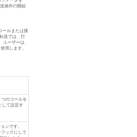
パラメータを
転送操作の開始
コールまたは接
接転送では、打
 ユーザーは、
使用します。
 つのコールを
として設定す
ションです。
オンフックにして