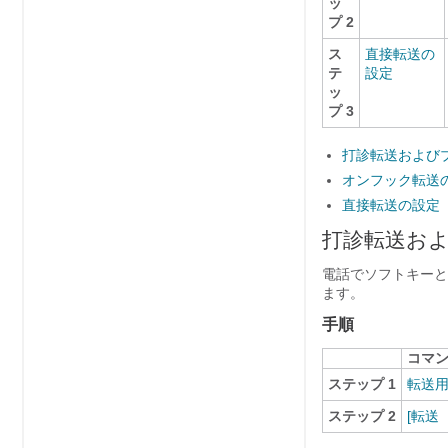
ッ
プ 2
ス
直接転送の
テ
設定
ッ
プ 3
打診転送および
オンフック転送
直接転送の設定
打診転送お
電話でソフトキーと
ます。
手順
コマ
ステップ 1
転送用
ステップ 2
[転送（