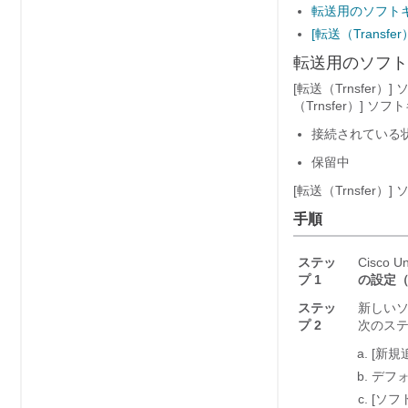
転送用のソフト
[転送（Transf
転送用のソフト
[転送（Trnsfe
（Trnsfer）]
接続されている
保留中
[転送（Trnsfe
手順
ステッ
Cisco 
プ 1
の設定（De
ステッ
新しい
プ 2
次のス
[新規
デフォ
[ソフト