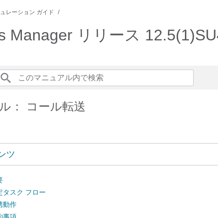
ュレーション ガイド
ations Manager リリース 12.5
ル： コール転送
ンツ
要
定タスク フロー
携動作
約事項