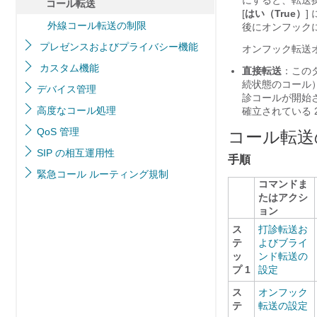
にすると、転送操
コール転送
[
はい（True）
]
外線コール転送の制限
後にオンフック
プレゼンスおよびプライバシー機能
オンフック転送
カスタム機能
直接転送
：この
続状態のコール）
デバイス管理
診コールが開始
高度なコール処理
確立されている
QoS 管理
コール転送
SIP の相互運用性
手順
緊急コール ルーティング規制
コマンドま
たはアクシ
ョン
ス
打診転送お
テ
よびブライ
ッ
ンド転送の
プ 1
設定
ス
オンフック
テ
転送の設定