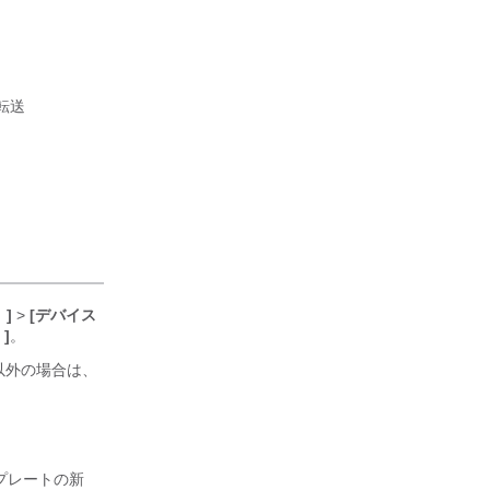
転送
）]
>
[デバイス
]
。
以外の場合は、
。
プレートの新