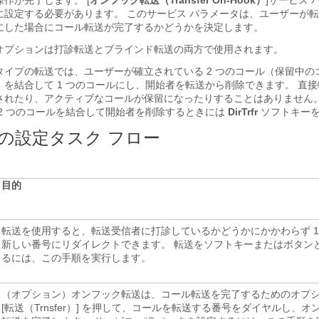
作が完了します。 [
オンフック転送（Transfer On-Hook）
]サービス 
 に設定する必要があります。 このサービス パラメータは、ユーザーが
にした場合にコール転送が完了するかどうかを決定します。
オプションは打診転送とブラインド転送の両方で使用されます。
タイプの転送では、ユーザーが確立されている 2 つのコール（保留中の
を結合して 1 つのコールにし、開始者を転送から削除できます。 直
されたり、アクティブなコールが保留になったりすることはありません。
 2 つのコールを結合して開始者を削除するときには
DirTrfr
ソフトキーを
の設定タスク フロー
目的
転送を使用すると、転送受信者に打診しているかどうかにかかわらず 1
新しい番号にリダイレクトできます。 転送をソフトキーまたはボタン
るには、この手順を実行します。
（オプション）オンフック転送は、コール転送を完了するためのオプ
[転送（Trnsfer）] を押して、コールを転送する番号をダイヤルし、