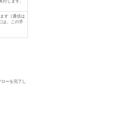
実行します。
きます（通信は
るには、この手
フローを完了し