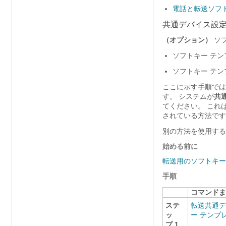
電話と転送ソフ
共通デバイス設定
（オプション）
ソフ
ソフトキー テ
ソフトキー テン
ここに示す手順では
す。 システムが
共
てください。 これ
されている方法です
別の方法を使用する
始める前に
転送用のソフトキー
手順
コマンドま
ステ
転送共通デ
ッ
ー テンプ
プ 1