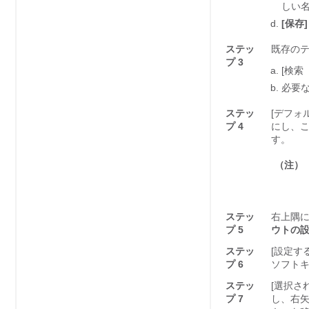
しい
[保存]
ステッ
既存の
プ 3
[検索（
必要
ステッ
[デフォル
プ 4
にし、こ
す。
（注）
ステッ
右上隅
プ 5
ウトの設定（
ステッ
[設定するコ
プ 6
ソフト
ステッ
[選択され
プ 7
し、右矢印