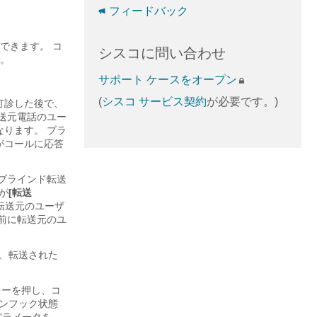
フィードバック
できます。 コ
シスコに問い合わせ
。
サポート ケースをオープン
(
シスコ サービス契約
が必要です。)
打診した後で、
送元電話のユー
ります。 ブラ
がコールに応答
ブラインド転送
が
[転送
転送元のユーザ
前に転送元のユ
、転送された
キーを押し、コ
ンフック状態