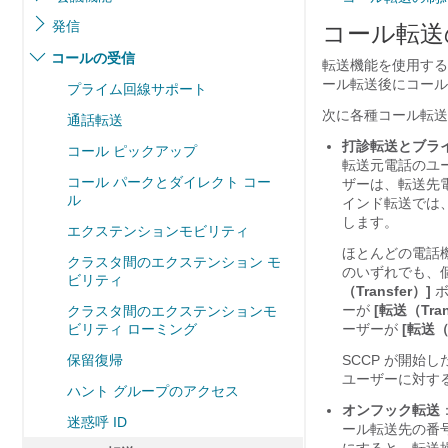
発信
コール転送
コールの受信
転送機能を使用する
ール転送後にコール
プライム回線サポート
次に各種コール転送
通話転送
打診転送とブラ
コール ピックアップ
転送元電話のユ
コール パークとダイレクト コー
ザーは、転送先
ル
インド転送では
します。
エクステンションモビリティ
ほとんどの電話
クラスタ間のエクステンション モ
のいずれでも、個
ビリティ
（Transfer）]
ボ
ーが
[転送（Tran
クラスタ間のエクステンションモ
ビリティ ローミング
ーザーが
[転送（T
保留復帰
SCCP が開始
ユーザーに対す
ハント グループのアクセス
オンフック転送
迷惑呼 ID
ール転送先の番