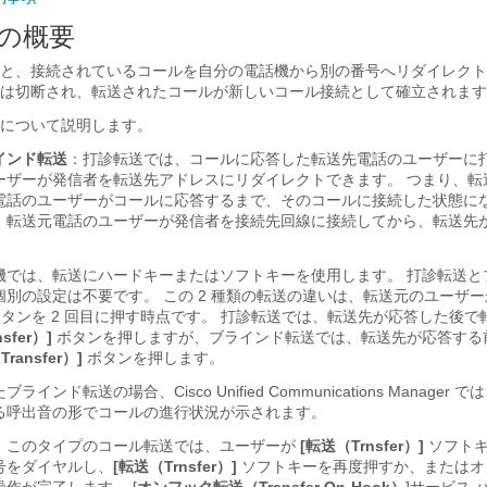
の概要
と、接続されているコールを自分の電話機から別の番号へリダイレクト
は切断され、転送されたコールが新しいコール接続として確立されます
について説明します。
インド転送
：打診転送では、コールに応答した転送先電話のユーザーに
ーザーが発信者を転送先アドレスにリダイレクトできます。 つまり、転
電話のユーザーがコールに応答するまで、そのコールに接続した状態にな
、転送元電話のユーザーが発信者を接続先回線に接続してから、転送先
機では、転送にハードキーまたはソフトキーを使用します。 打診転送と
別の設定は不要です。 この 2 種類の転送の違いは、転送元のユーザー
タンを 2 回目に押す時点です。 打診転送では、転送先が応答した後で
sfer）]
ボタンを押しますが、ブラインド転送では、転送先が応答する
ransfer）]
ボタンを押します。
したブラインド転送の場合、
Cisco Unified Communications Manager
では
る呼出音の形でコールの進行状況が示されます。
：このタイプのコール転送では、ユーザーが
[転送（Trnsfer）]
ソフト
号をダイヤルし、
[転送（Trnsfer）]
ソフトキーを再度押すか、またはオ