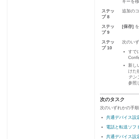
キーを
ステッ
追加の
プ 8
ステッ
[保存]
を
プ 9
ステッ
次のい
プ 10
すで
Conf
新し
けた
テン
参照
次のタスク
次のいずれかの手順
共通デバイス設
電話と転送ソフ
共通デバイス設