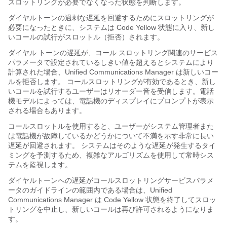
スロットリングが必要でなくなった状態を判断します。
ダイヤルトーンの過剰な遅延を回避するためにスロットリングが
必要になったときに、システムは Code Yellow 状態に入り、新し
いコールの試行がスロットル（拒否）されます。
ダイヤル トーンの遅延が、コール スロットリング関連のサービス
パラメータで設定されているしきい値を超えるとシステムにより
計算された場合、Unified Communications Manager は新しいコー
ルを拒否します。 コールスロットリングが有効であるとき、新し
いコールを試行するユーザーはリオーダー音を受信します。電話
機モデルによっては、電話機のディスプレイにプロンプトが表示
される場合もあります。
コールスロットルを使用すると、ユーザーがシステム管理者また
は電話機が故障しているかどうかについて不満を示す非常に長い
遅延が回避されます。 システムはそのような遅延が発生するタイ
ミングを予測するため、複雑なアルゴリズムを使用して常時シス
テムを監視します。
ダイヤルトーンへの遅延がコールスロットリングサービスパラメ
ータのガイドラインの範囲内である場合は、Unified
Communications Manager は Code Yellow 状態を終了してスロッ
トリングを中止し、新しいコールは再び許可されるようになりま
す。