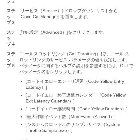
プ 2
ステ
[サービス（Service）] ドロップダウン リストから、
ッ
[Cisco CallManager] を選択します。
プ 3
ステ
[詳細設定（Advanced）]
をクリックします。
ッ
プ 4
ステ
[コールスロットリング（Call Throttling）]
で、コール ス
ッ
ロットリングのサービス パラメータの値を設定します。
プ 5
パラメータに関するヘルプの説明を参照するには、GUI で
パラメータ名をクリックします。
[コードイエローエントリ遅延（Code Yellow Entry
Latency）]
[コードイエロー終了遅延カレンダー（Code Yellow
Exit Latency Calendar）]
[コードイエロー継続時間（Code Yellow Duration）]
[最大許容イベント数（Max Events Allowed）]
[システムスロットルのサンプルサイズ（System
Throttle Sample Size）]