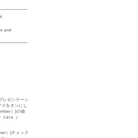
l
e and
部プレゼンテーシ
クスをオンにし
mber）]
の値
r Care /
ber）]
チェック