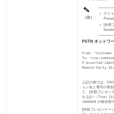
デフォ
（注）
Prese
[外部プ
Numb
PSTN ネット
From: "Customer 
To: <sip:someone
P-Asserted-Iden
Remote-Party-ID:
上記の例では、FRO
ョン名と番号の有効化（Ena
て、[外部プレゼンテーショ
を [はい（True）]
を
が着信側
1800000
[外部プレゼンテーション名