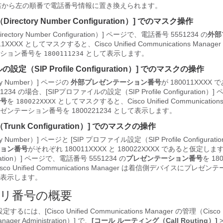
は右から左の順番で電話番号情報に置き換えられます。
ectory Number Configuration）] でのマスク操作
tory Number Configuration）] ページで、電話番号 5551234 の
外部
11XXXX としてマスクすると、Cisco Unified Communications Mana
ーション番号を
として表示します。
1800111234
の設定（SIP Profile Configuration）] でのマスクの操作
ry Number）] ページの
外部プレゼンテーション番号
が 180011XXX
34 の場合、[SIPプロファイルの設定（SIP Profile Configuration）]
号
を
としてマスクすると、Cisco Unified Communications
180022XXXX
ンテーション番号を 1800221234 として表示します。
unk Configuration）] でのマスクの操作
y Number）] ページと [SIP プロファイル設定（SIP Profile Configurat
ョン番号
がそれぞれ 180011XXXX と 180022XXXX であると仮定し
uration）] ページで、電話番号 5551234 の
プレゼンテーション番号
を 18
o Unified Communications Manager は着信側デバイスにプレゼ
表示します。
リ番号の概要
は、[Cisco Unified Communications Manager の管理（Cisco Un
nager Administration）] で、
[コール ルーティング（Call Routing）]