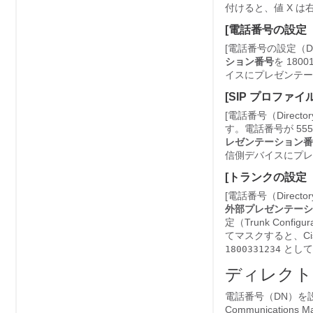
付けると、値 X 
[電話番号の設定（Dir
[電話番号の設定（Direc
ション番号
を 1800
イスにプレゼンテ
[SIP プロファイル
[電話番号（Directo
す。電話番号が 55512
レゼンテーション番
信側デバイスにプレゼ
[トランクの設定（Tr
[電話番号（Director
外部プレゼンテーシ
定（Trunk Config
てマスクすると、Cisc
として
1800331234
ディレクト
電話番号（DN）を設定するに
Communications Ma