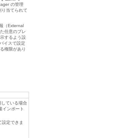
nager の管理
電話機に割り当てられて
（External
た任意のプレ
示するよう設
デバイスで設定
る権限があり
期している場合
直接インポート
て設定できま