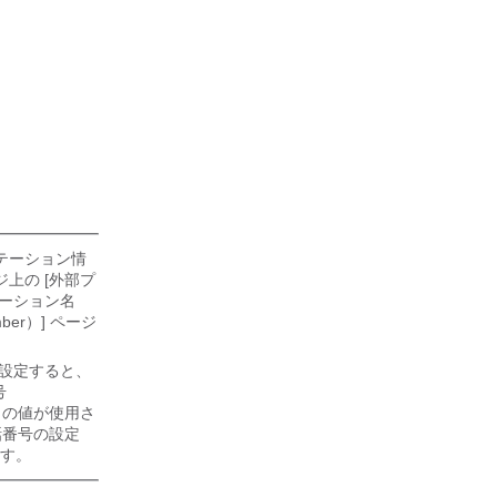
ゼンテーション情
ージ上の [外部プ
ンテーション名
mber）] ページ
報を設定すると、
号
e）] の値が使用さ
[電話番号の設定
ます。