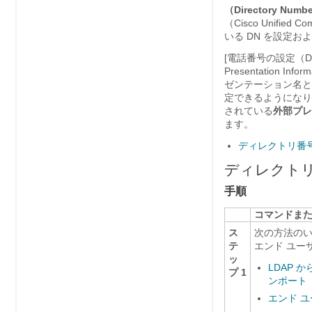
（Directory Numb
（Cisco Unified
いる DN を設定お
[電話番号の設定（Dire
Presentation
ゼンテーション名と
定できるようになり
されている
外部プレ
ます。
ディレクトリ番
ディレクト
手順
コマンドま
ス
次の方法の
テ
エンド ユー
ッ
LDAP 
プ 1
ンポート
エンド 