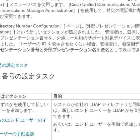
er）]
メニュー パスを使用します。 [Cisco Unified Communications Ma
 Communications Manager Administration）] を使用して、特定の
よび変更できます。
ctory Number Configuration）] ページに [外部プレゼンテーション情報
 Information）] という新しいセクションが追加されました。
管理者は、選択し
プレゼンテーション番号を、外線コール用のサポート対象デバイスに表
ました。 ユーザーの ID を表示させたくない場合、管理者は、着信側
ゼンテーション番号
と
外部プレゼンテーション名
を匿名として表示でき
号の設定タスク
リ番号の設定タスク
たはアクション
目的
いずれかを使用して新しい
システムが会社の LDAP ディレクトリと同
ザーを追加します。
は、新しいエンド ユーザーを LDAP から
できます。
からのエンド ユーザーのイ
あるいは、エンド ユーザーを手動で追加し
す。
ユーザーの手動追加