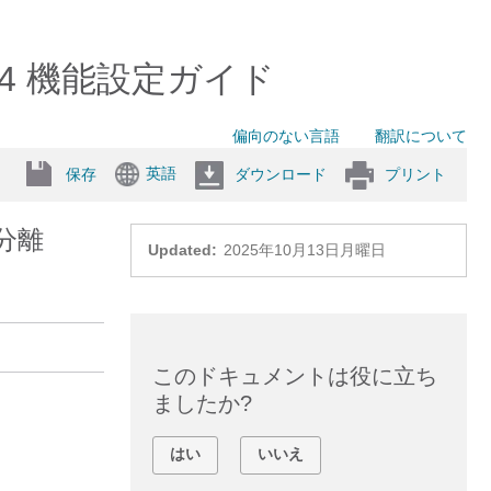
(1)SU4 機能設定ガイド
偏向のない言語
翻訳について
英語
保存
ダウンロード
プリント
分離
Updated:
2025年10月13日月曜日
このドキュメントは役に立ち
ましたか?
はい
いいえ