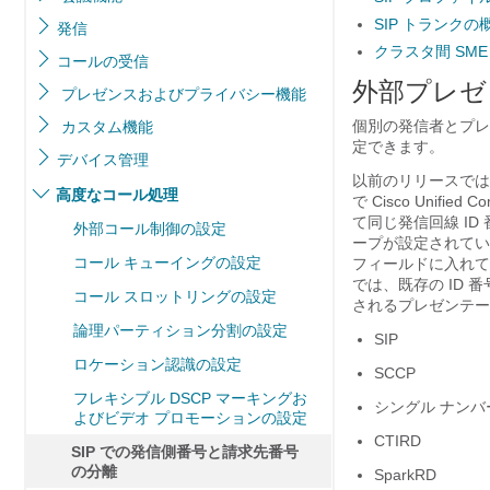
SIP トランクの
発信
クラスタ間 SME
コールの受信
外部プレゼ
プレゼンスおよびプライバシー機能
個別の発信者とプレゼンテ
カスタム機能
定できます。
デバイス管理
以前のリリースでは、
高度なコール処理
で Cisco Unifi
て同じ発信回線 ID
外部コール制御の設定
ープが設定されてい
コール キューイングの設定
フィールドに入れて送信し
では、既存の ID
コール スロットリングの設定
されるプレゼンテー
論理パーティション分割の設定
SIP
ロケーション認識の設定
SCCP
フレキシブル DSCP マーキングお
シングル ナンバ
よびビデオ プロモーションの設定
CTIRD
SIP での発信側番号と請求先番号
の分離
SparkRD