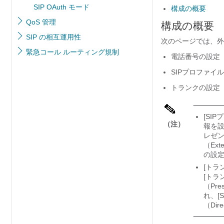
SIP OAuth モード
構成の概要
QoS 管理
構成の概要
SIP の相互運用性
次のページでは、外
緊急コール ルーティング規制
電話番号の設定（Dire
SIPプロファイルの設定
トランクの設定（Tru
[SIP
（注）
報を設定
レゼンテ
（Ext
の設
[トラ
[トラン
（Pre
れ、[S
（Dir