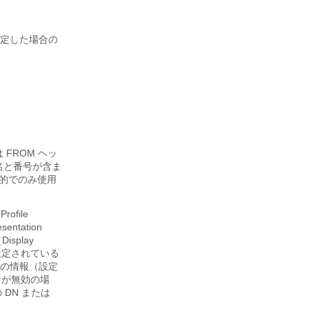
定した場合の
は FROM ヘッ
ン名と番号が含ま
目的でのみ使用
file
ntation
play
設定されている
ッダーの情報（設定
ンが無効の場
の DN または