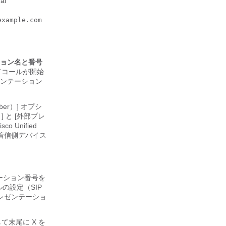
al
example.com
ョン名と番号
けてコールが開始
プレゼンテーション
ber）] オプシ
] と [外部プレ
 Unified
し、着信側デバイス
ンテーション番号を
イルの設定（SIP
ージでプレゼンテーショ
て末尾に X を