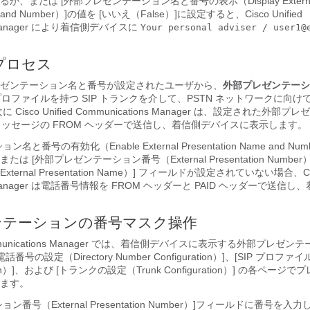
、または [外部プレゼンテーション名と番号の表示（Display Extern
e and Number）]
の値を [いいえ（False）]
に設定すると、Cisco Unified
s Manager により着信側デバイスに
Your personal adviser / user1@
プロセス
ゼンテーション名と番号が設定されたユーザから、
外部プレゼンテーシ
 プロファイルを持つ SIP トランクを介して、PSTN ネットワークに向
Cisco Unified Communications Manager は、設定された外部
 メッセージの FROM ヘッダーで送信し、着信側デバイスに表示します。
と番号の有効化（Enable External Presentation Name and Num
 [外部プレゼンテーション番号（External Presentation Number）
rnal Presentation Name）] フィールドが設定されていない場合、Cisco
ns Manager は電話番号情報を FROM ヘッダーと PAID ヘッダーで送信
ンテーションの番号マスク操作
d Communications Manager では、着信側デバイスに表示する外部プレゼ
号の設定（Directory Number Configuration）]、[SIP プロファ
guration）]、および [トランクの設定（Trunk Configuration）] の各ペ
ます。
号（External Presentation Number）]
フィールドに番号を入力し