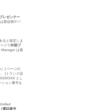
プレゼンテー
ger は着信側デバ
X であると仮定しま
 ページで
外部プ
 Manager は着
ion）] ページの
ます。 [トランク設
0033XXXX とし
ンテーション番号を
ified
>
[電話番号