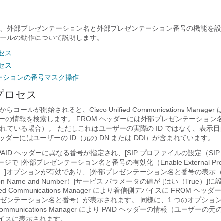
、外部プレゼンテーション名と外部プレゼンテーション番号の機能を設
ールの動作について説明します。
セス
セス
ーションの番号マスク操作
プロセス
コールが開始されると、Cisco Unified Communications Manager 
ッダーの情報を検索します。 FROM ヘッダーには外部プレゼンテーショ
れている場合）。 ただしこれはユーザーの実際の ID ではなく、表示
ヘッダーにはユーザーの ID（元の DN または DDI）が含まれています。
PAID ヘッダーに異なる番号が指定され、[SIP プロファイルの設定（SIP Pro
）] ページで [外部プレゼンテーション名と番号の有効化（Enable External Prese
）]
オプションが有効であり、[外部プレゼンテーション名と番号の表示（Dis
tion Name and Number）]
サービス パラメータの値が [はい（True）]
に
fied Communications Manager により着信側デバイスに FROM ヘ
ゼンテーション名と番号）が表示されます。 同様に、1 つのオプショ
ed Communications Manager により PAID ヘッダーの情報（ユーザーの元
バイスに表示されます。