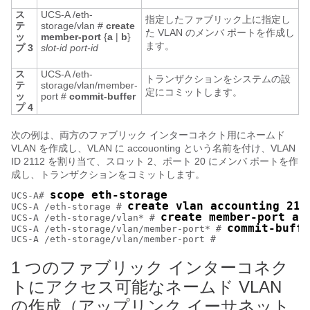
ス
UCS-A /eth-
指定したファブリック上に指定し
テ
storage/vlan #
create
た VLAN のメンバ ポートを作成し
ッ
member-port
{
a
|
b
}
ます。
プ 3
slot-id
port-id
ス
UCS-A /eth-
トランザクションをシステムの設
テ
storage/vlan/member-
定にコミットします。
ッ
port #
commit-buffer
プ 4
次の例は、両方のファブリック インターコネクト用にネームド
VLAN を作成し、VLAN に accouonting という名前を付け、VLAN
ID 2112 を割り当て、スロット 2、ポート 20 にメンバ ポートを作
成し、トランザクションをコミットします。
scope eth-storage
UCS-A# 
create vlan accounting 211
UCS-A /eth-storage # 
create member-port a 
UCS-A /eth-storage/vlan* # 
commit-buffe
UCS-A /eth-storage/vlan/member-port* # 
1 つのファブリック インターコネク
トにアクセス可能なネームド VLAN
の作成（アップリンク イーサネット