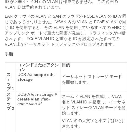
ID が 3968 ～ 4047 の VLAN
は作成できません。 この範囲の
VLAN ID は予約されています。
LAN クラウドの VLAN と SAN クラウドの FCoE VLAN の ID が同
じであってはなりません。 VSAN 内の VLAN と FCoE VLAN で同
じ ID を使用すると、その VLAN を使用しているすべての vNIC と
アップリンク ポートで重大な障害が発生し、トラフィックが中断
されます。 FCoE VLAN ID と重なる ID が設定されたすべての
VLAN 上でイーサネット トラフィックがドロップされます。
手順
コマンドまたはアクシ
目的
ョン
ス
UCS-A#
scope eth-
イーサネット ストレージ モード
テ
storage
を開始します。
ッ
プ 1
ス
UCS-A /eth-storage #
ネームド VLAN を作成し、VLAN
テ
create vlan
vlan-
名と VLAN ID を指定し、イーサネ
ッ
name
vlan-id
ット ストレージ VLAN モードを開
プ 2
始します。
VLAN 名の大文字と小文字は区別
されます。