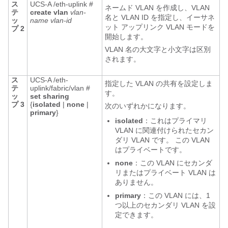
ス
UCS-A /eth-uplink #
ネームド VLAN を作成し、VLAN
テ
create vlan
vlan-
名と VLAN ID を指定し、イーサネ
ッ
name
vlan-id
ット アップリンク VLAN モードを
プ 2
開始します。
VLAN 名の大文字と小文字は区別
されます。
ス
UCS-A /eth-
指定した VLAN の共有を設定しま
テ
uplink/fabric/vlan #
す。
ッ
set sharing
プ 3
{
isolated
|
none
|
次のいずれかになります。
primary
}
isolated
：これはプライマリ
VLAN に関連付けられたセカン
ダリ VLAN です。 この VLAN
はプライベートです。
none
：この VLAN にセカンダ
リまたはプライベート VLAN は
ありません。
primary
：この VLAN には、1
つ以上のセカンダリ VLAN を設
定できます。