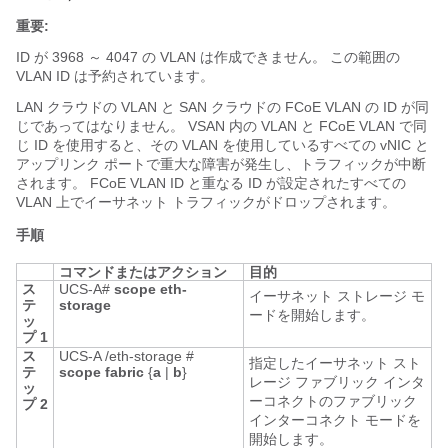
重要:
ID が 3968 ～ 4047 の VLAN
は作成できません。 この範囲の
VLAN ID は予約されています。
LAN クラウドの VLAN と SAN クラウドの FCoE VLAN の ID が同
じであってはなりません。 VSAN 内の VLAN と FCoE VLAN で同
じ ID を使用すると、その VLAN を使用しているすべての vNIC と
アップリンク ポートで重大な障害が発生し、トラフィックが中断
されます。 FCoE VLAN ID と重なる ID が設定されたすべての
VLAN 上でイーサネット トラフィックがドロップされます。
手順
コマンドまたはアクション
目的
ス
UCS-A#
scope eth-
イーサネット ストレージ モ
テ
storage
ードを開始します。
ッ
プ 1
ス
UCS-A /eth-storage #
指定したイーサネット スト
テ
scope fabric
{
a
|
b
}
レージ ファブリック インタ
ッ
ーコネクトのファブリック
プ 2
インターコネクト モードを
開始します。