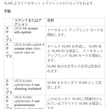
VLAN 上でイーサネット トラフィックがドロップされます。
手順
コマンドまたはア
目的
クション
ス
UCS-A#
scope
イーサネット アップリンク モードを
テ
eth-uplink
開始します。
ッ
プ 1
ス
UCS-A /eth-uplink #
ネームド VLAN を作成し、VLAN 名
テ
create vlan
vlan-
と VLAN ID を指定し、イーサネット
ッ
name
vlan-id
アップリンク VLAN モードを開始し
プ 2
ます。
VLAN 名の大文字と小文字は区別さ
れます。
ス
UCS-A /eth-
VLAN をセカンダリ VLAN として設
テ
uplink/vlan #
set
定します。
ッ
sharing isolated
プ 3
ス
UCS-A /eth-
このセカンダリ VLAN に関連付けら
テ
uplink/vlan #
set
れているプライマリ VLAN を指定し
ッ
pubnwname
ます。
プ 4
primary-vlan-name