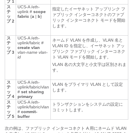
プ 1
ス
UCS-A /eth-
指定したイーサネット アップリンク フ
テ
uplink #
scope
ァブリック インターコネクトのファブ
ッ
fabric
{
a
|
b
}
リック インターコネクト モードを開始
プ 2
します。
ス
UCS-A /eth-
ネームド VLAN を作成し、VLAN 名と
テ
uplink/fabric #
VLAN ID を指定し、イーサネット アッ
ッ
create vlan
プリンク ファブリック インターコネク
プ 3
vlan-name
vlan-
id
ト VLAN モードを開始します。
VLAN 名の大文字と小文字は区別されま
す。
ス
UCS-A /eth-
VLAN をプライマリ VLAN として設定
テ
uplink/fabric/vlan
します。
ッ
#
set sharing
プ 4
primary
ス
UCS-A /eth-
トランザクションをシステムの設定に
テ
uplink/fabric/vlan
コミットします。
ッ
#
commit-
プ 5
buffer
次の例は、ファブリック インターコネクト A 用にネームド VLAN