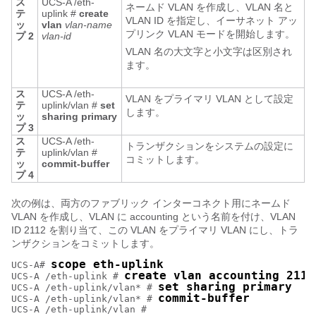
ス
UCS-A /eth-
ネームド VLAN を作成し、VLAN 名と
テ
uplink #
create
VLAN ID を指定し、イーサネット アッ
ッ
vlan
vlan-name
プリンク VLAN モードを開始します。
プ 2
vlan-id
VLAN 名の大文字と小文字は区別され
ます。
ス
UCS-A /eth-
VLAN をプライマリ VLAN として設定
テ
uplink/vlan #
set
します。
ッ
sharing primary
プ 3
ス
UCS-A /eth-
トランザクションをシステムの設定に
テ
uplink/vlan #
コミットします。
ッ
commit-buffer
プ 4
次の例は、両方のファブリック インターコネクト用にネームド
VLAN を作成し、VLAN に accounting という名前を付け、VLAN
ID 2112 を割り当て、この VLAN をプライマリ VLAN にし、トラ
ンザクションをコミットします。
scope eth-uplink
UCS-A# 
create vlan accounting 2112
UCS-A /eth-uplink # 
set sharing primary
UCS-A /eth-uplink/vlan* # 
commit-buffer
UCS-A /eth-uplink/vlan* # 