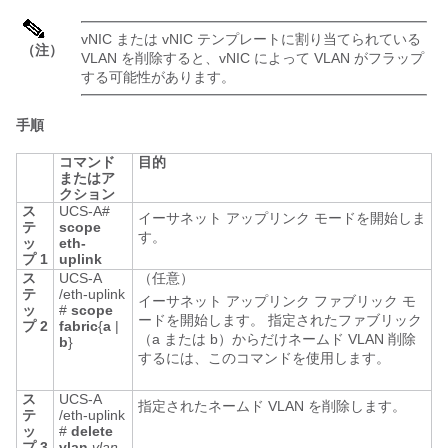
vNIC または vNIC テンプレートに割り当てられている
（注）
VLAN を削除すると、vNIC によって VLAN がフラップ
する可能性があります。
手順
コマンド
目的
またはア
クション
ス
UCS-A#
イーサネット アップリンク モードを開始しま
テ
scope
す。
ッ
eth-
プ 1
uplink
ス
UCS-A
（任意）
テ
/eth-uplink
イーサネット アップリンク ファブリック モ
ッ
#
scope
ードを開始します。 指定されたファブリック
プ 2
fabric
{
a
|
（a または b）からだけネームド VLAN 削除
b
}
するには、このコマンドを使用します。
ス
UCS-A
指定されたネームド VLAN を削除します。
テ
/eth-uplink
ッ
#
delete
プ 3
vlan
vlan-