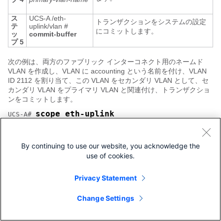
ス
UCS-A /eth-
トランザクションをシステムの設定
テ
uplink/vlan #
にコミットします。
ッ
commit-buffer
プ 5
次の例は、両方のファブリック インターコネクト用のネームド
VLAN を作成し、VLAN に accounting という名前を付け、VLAN
ID 2112 を割り当て、この VLAN をセカンダリ VLAN として、セ
カンダリ VLAN をプライマリ VLAN と関連付け、トランザクショ
ンをコミットします。
scope eth-uplink
UCS-A# 
create vlan accounting 2112
UCS-A /eth-uplink # 
set sharing isolated
UCS-A /eth-uplink/vlan* # 
set pubnwname pvlan100
UCS-A /eth-uplink/vlan* # 
commit-buffer
By continuing to use our website, you acknowledge the
UCS-A /eth-uplink/vlan* # 
use of cookies.
プライベート VLAN 用セカンダリ
Privacy Statement
VLAN の作成（1 つのファブリック
Change Settings
インターコネクトがアクセス可能）
重要: