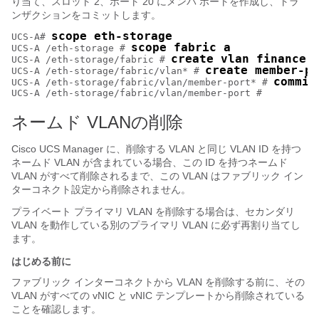
り当て、スロット 2、ポート 20 にメンバ ポートを作成し、トラ
ンザクションをコミットします。
scope eth-storage
UCS-A# 
scope fabric a
UCS-A /eth-storage # 
create vlan finance 
UCS-A /eth-storage/fabric # 
create member-po
UCS-A /eth-storage/fabric/vlan* # 
commit
UCS-A /eth-storage/fabric/vlan/member-port* # 
ネームド VLANの削除
Cisco UCS Manager
に、削除する VLAN と同じ VLAN ID を持つ
ネームド VLAN が含まれている場合、この ID を持つネームド
VLAN がすべて削除されるまで、この VLAN はファブリック イン
ターコネクト設定から削除されません。
プライベート プライマリ VLAN を削除する場合は、セカンダリ
VLAN を動作している別のプライマリ VLAN に必ず再割り当てし
ます。
はじめる前に
ファブリック インターコネクトから VLAN を削除する前に、その
VLAN がすべての vNIC と vNIC テンプレートから削除されている
ことを確認します。