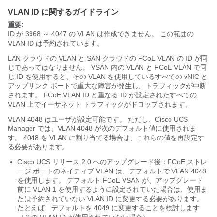
VLAN ID に関するガイドライン
重要:
ID が 3968 ～ 4047 の VLAN
は作成できません。 この範囲の
VLAN ID は予約されています。
LAN クラウドの VLAN と SAN クラウドの FCoE VLAN の ID が同
じであってはなりません。 VSAN 内の VLAN と FCoE VLAN で同
じ ID を使用すると、その VLAN を使用しているすべての vNIC と
アップリンク ポートで重大な障害が発生し、トラフィックが中断
されます。 FCoE VLAN ID と重なる ID が設定されたすべての
VLAN 上でイーサネット トラフィックがドロップされます。
VLAN 4048 はユーザが設定可能です。 ただし、
Cisco UCS
Manager
では、VLAN 4048 が次のデフォルト値に使用されま
す。 4048 を VLAN に割り当てる場合は、これらの値を再設定す
る必要があります。
Cisco UCS
リリース 2.0 へのアップグレード後：FCoE ストレ
ージ ポートのネイティブ VLAN は、デフォルトで VLAN 4048
を使用します。 デフォルト FCoE VSAN が、アップグレード
前に VLAN 1 を使用するように設定されていた場合は、使用ま
たは予約されていない VLAN ID に変更する必要があります。
たとえば、デフォルトを 4049 に変更することを検討します