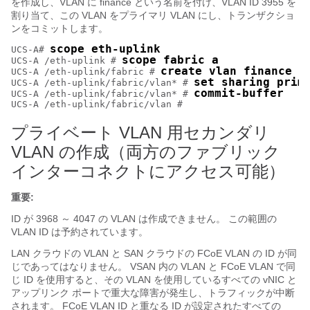
を作成し、VLAN に finance という名前を付け、VLAN ID 3955 を
割り当て、この VLAN をプライマリ VLAN にし、トランザクショ
ンをコミットします。
scope eth-uplink
UCS-A# 
scope fabric a
UCS-A /eth-uplink # 
create vlan finance 3
UCS-A /eth-uplink/fabric # 
set sharing prim
UCS-A /eth-uplink/fabric/vlan* # 
commit-buffer
UCS-A /eth-uplink/fabric/vlan* # 
プライベート VLAN 用セカンダリ
VLAN の作成（両方のファブリック
インターコネクトにアクセス可能）
重要:
ID が 3968 ～ 4047 の VLAN
は作成できません。 この範囲の
VLAN ID は予約されています。
LAN クラウドの VLAN と SAN クラウドの FCoE VLAN の ID が同
じであってはなりません。 VSAN 内の VLAN と FCoE VLAN で同
じ ID を使用すると、その VLAN を使用しているすべての vNIC と
アップリンク ポートで重大な障害が発生し、トラフィックが中断
されます。 FCoE VLAN ID と重なる ID が設定されたすべての