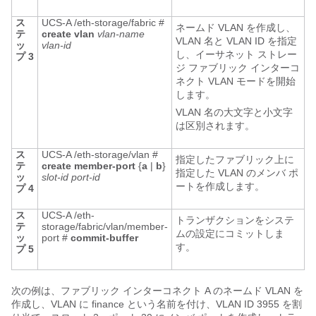
ス
UCS-A /eth-storage/fabric #
ネームド VLAN を作成し、
テ
create vlan
vlan-name
VLAN 名と VLAN ID を指定
ッ
vlan-id
し、イーサネット ストレー
プ 3
ジ ファブリック インターコ
ネクト VLAN モードを開始
します。
VLAN 名の大文字と小文字
は区別されます。
ス
UCS-A /eth-storage/vlan #
指定したファブリック上に
テ
create member-port
{
a
|
b
}
指定した VLAN のメンバ ポ
ッ
slot-id
port-id
ートを作成します。
プ 4
ス
UCS-A /eth-
トランザクションをシステ
テ
storage/fabric/vlan/member-
ムの設定にコミットしま
ッ
port #
commit-buffer
す。
プ 5
次の例は、ファブリック インターコネクト A のネームド VLAN を
作成し、VLAN に finance という名前を付け、VLAN ID 3955 を割