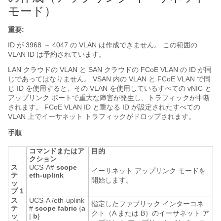
モード）
重要:
ID が 3968 ～ 4047 の VLAN
は作成できません。 この範囲の
VLAN ID は予約されています。
LAN クラウドの VLAN と SAN クラウドの FCoE VLAN の ID が同
じであってはなりません。 VSAN 内の VLAN と FCoE VLAN で同
じ ID を使用すると、その VLAN を使用しているすべての vNIC と
アップリンク ポートで重大な障害が発生し、トラフィックが中断
されます。 FCoE VLAN ID と重なる ID が設定されたすべての
VLAN 上でイーサネット トラフィックがドロップされます。
手順
コマンドまたはア
目的
クション
ス
UCS-A#
scope
イーサネット アップリンク モードを
テ
eth-uplink
開始します。
ッ
プ 1
ス
UCS-A /eth-uplink
指定したファブリック インターコネ
テ
#
scope fabric
{
a
クト（A または B）のイーサネット ア
ッ
|
b
}