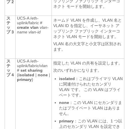
ップリンク ファブリック インターコ
プ 2
ネクト モードを開始します。
ス
UCS-A /eth-
ネームド VLAN を作成し、VLAN 名と
テ
uplink/fabric #
VLAN ID を指定し、イーサネット ア
ッ
create vlan
vlan-
ップリンク ファブリック インターコ
プ 3
name
vlan-id
ネクト VLAN モードを開始します。
VLAN 名の大文字と小文字は区別され
ます。
ス
UCS-A /eth-
指定した VLAN の共有を設定します。
テ
uplink/fabric/vlan
ッ
#
set sharing
次のいずれかになります。
プ 4
{
isolated
|
none
|
isolated
：これはプライマリ VLAN
primary
}
に関連付けられたセカンダリ
VLAN です。 この VLAN はプライ
ベートです。
none
：この VLAN にセカンダリま
たはプライベート VLAN はありま
せん。
primary
：この VLAN には、1 つ以
上のセカンダリ VLAN を設定でき