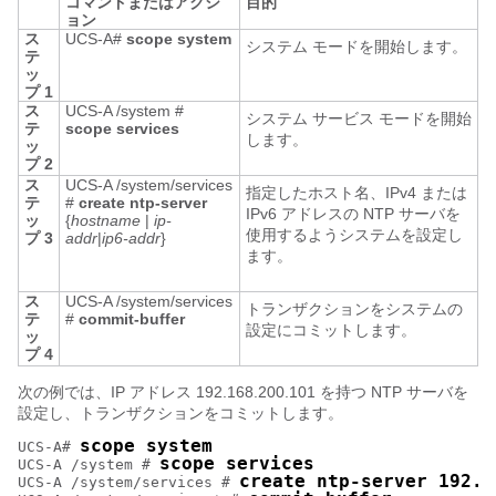
コマンドまたはアクシ
目的
ョン
ス
UCS-A#
scope system
システム モードを開始します。
テ
ッ
プ 1
ス
UCS-A /system #
システム サービス モードを開始
テ
scope services
します。
ッ
プ 2
ス
UCS-A /system/services
指定したホスト名、IPv4 または
テ
#
create ntp-server
IPv6 アドレスの NTP サーバを
ッ
{
hostname
|
ip-
使用するようシステムを設定し
プ 3
addr
|
ip6-addr
}
ます。
ス
UCS-A /system/services
トランザクションをシステムの
テ
#
commit-buffer
設定にコミットします。
ッ
プ 4
次の例では、IP アドレス 192.168.200.101 を持つ NTP サーバを
設定し、トランザクションをコミットします。
scope system
UCS-A# 
scope services
UCS-A /system # 
create ntp-server 192.1
UCS-A /system/services # 