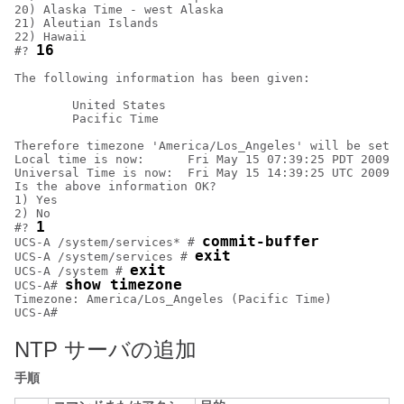
20) Alaska Time - west Alaska

21) Aleutian Islands

22) Hawaii

16
#? 
The following information has been given:

        United States

        Pacific Time

Therefore timezone 'America/Los_Angeles' will be set.

Local time is now:      Fri May 15 07:39:25 PDT 2009.

Universal Time is now:  Fri May 15 14:39:25 UTC 2009.

Is the above information OK?

1) Yes

2) No

1
#? 
commit-buffer
UCS-A /system/services* # 
exit
UCS-A /system/services # 
exit
UCS-A /system # 
show timezone
UCS-A# 
Timezone: America/Los_Angeles (Pacific Time)

NTP サーバの追加
手順