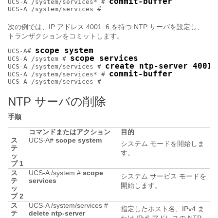
commit-buffer
UCS-A /system/services* # 
次の例では、IP アドレス 4001::6 を持つ NTP サーバを設定し、
トランザクションをコミットします。
scope system
UCS-A# 
scope services
UCS-A /system # 
create ntp-server 4001:
UCS-A /system/services # 
commit-buffer
UCS-A /system/services* # 
NTP サーバの削除
手順
コマンドまたはアクション
目的
ス
UCS-A#
scope system
システム モードを開始しま
テ
す。
ッ
プ 1
ス
UCS-A /system #
scope
システム サービス モードを
テ
services
開始します。
ッ
プ 2
ス
UCS-A /system/services #
指定したホスト名、IPv4 ま
テ
delete ntp-server