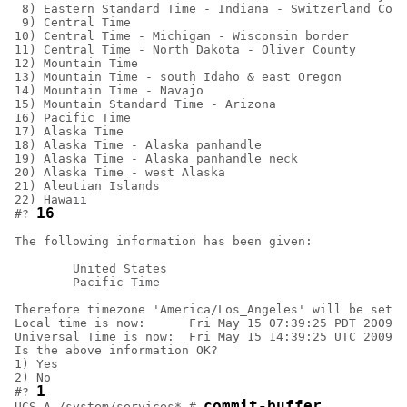
 8) Eastern Standard Time - Indiana - Switzerland Coun
 9) Central Time

10) Central Time - Michigan - Wisconsin border

11) Central Time - North Dakota - Oliver County

12) Mountain Time

13) Mountain Time - south Idaho & east Oregon

14) Mountain Time - Navajo

15) Mountain Standard Time - Arizona

16) Pacific Time

17) Alaska Time

18) Alaska Time - Alaska panhandle

19) Alaska Time - Alaska panhandle neck

20) Alaska Time - west Alaska

21) Aleutian Islands

22) Hawaii

16
#? 
The following information has been given:

        United States

        Pacific Time

Therefore timezone 'America/Los_Angeles' will be set.

Local time is now:      Fri May 15 07:39:25 PDT 2009.

Universal Time is now:  Fri May 15 14:39:25 UTC 2009.

Is the above information OK?

1) Yes

2) No

1
#? 
commit-buffer
UCS-A /system/services* # 