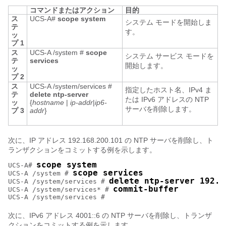
コマンドまたはアクション
目的
ス
UCS-A#
scope system
システム モードを開始しま
テ
す。
ッ
プ 1
ス
UCS-A /system #
scope
システム サービス モードを
テ
services
開始します。
ッ
プ 2
ス
UCS-A /system/services #
指定したホスト名、IPv4 ま
テ
delete ntp-server
たは IPv6 アドレスの NTP
ッ
{
hostname
|
ip-addr
|
ip6-
サーバを削除します。
プ 3
addr
}
次に、IP アドレス 192.168.200.101 の NTP サーバを削除し、ト
ランザクションをコミットする例を示します。
scope system
UCS-A# 
scope services
UCS-A /system # 
delete ntp-server 192.1
UCS-A /system/services # 
commit-buffer
UCS-A /system/services* # 
次に、IPv6 アドレス 4001::6 の NTP サーバを削除し、トランザ
クションをコミットする例を示します。