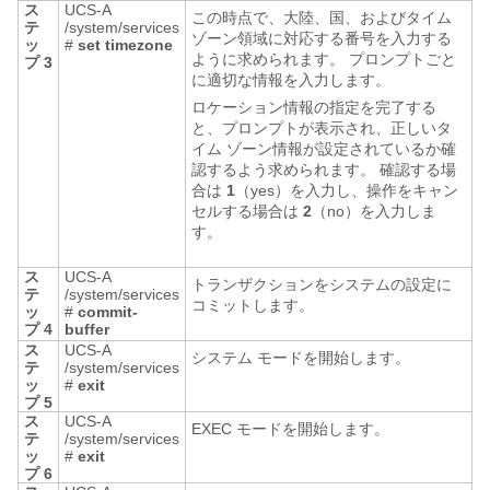
ス
UCS-A
この時点で、大陸、国、およびタイム
テ
/system/services
ゾーン領域に対応する番号を入力する
ッ
#
set timezone
ように求められます。 プロンプトごと
プ 3
に適切な情報を入力します。
ロケーション情報の指定を完了する
と、プロンプトが表示され、正しいタ
イム ゾーン情報が設定されているか確
認するよう求められます。 確認する場
合は
1
（yes）を入力し、操作をキャン
セルする場合は
2
（no）を入力しま
す。
ス
UCS-A
トランザクションをシステムの設定に
テ
/system/services
コミットします。
ッ
#
commit-
プ 4
buffer
ス
UCS-A
システム モードを開始します。
テ
/system/services
ッ
#
exit
プ 5
ス
UCS-A
EXEC モードを開始します。
テ
/system/services
ッ
#
exit
プ 6