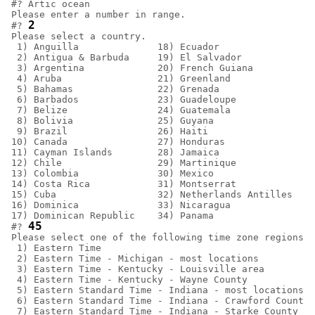
#? Artic ocean

Please enter a number in range.

2
#? 
Please select a country.

 1) Anguilla              18) Ecuador               35
 2) Antigua & Barbuda     19) El Salvador           36
 3) Argentina             20) French Guiana         37
 4) Aruba                 21) Greenland             38
 5) Bahamas               22) Grenada               39
 6) Barbados              23) Guadeloupe            40
 7) Belize                24) Guatemala             41
 8) Bolivia               25) Guyana                42
 9) Brazil                26) Haiti                 43
10) Canada                27) Honduras              44
11) Cayman Islands        28) Jamaica               45
12) Chile                 29) Martinique            46
13) Colombia              30) Mexico                47
14) Costa Rica            31) Montserrat            48
15) Cuba                  32) Netherlands Antilles  49
16) Dominica              33) Nicaragua

17) Dominican Republic    34) Panama

45
#? 
Please select one of the following time zone regions.

 1) Eastern Time

 2) Eastern Time - Michigan - most locations

 3) Eastern Time - Kentucky - Louisville area

 4) Eastern Time - Kentucky - Wayne County

 5) Eastern Standard Time - Indiana - most locations

 6) Eastern Standard Time - Indiana - Crawford County

 7) Eastern Standard Time - Indiana - Starke County
