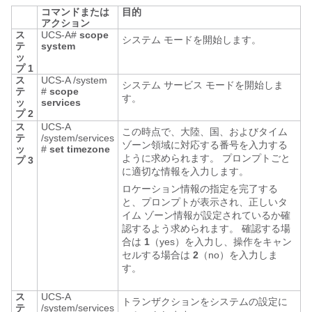
コマンドまたは
目的
アクション
ス
UCS-A#
scope
システム モードを開始します。
テ
system
ッ
プ 1
ス
UCS-A /system
システム サービス モードを開始しま
テ
#
scope
す。
ッ
services
プ 2
ス
UCS-A
この時点で、大陸、国、およびタイム
テ
/system/services
ゾーン領域に対応する番号を入力する
ッ
#
set timezone
ように求められます。 プロンプトごと
プ 3
に適切な情報を入力します。
ロケーション情報の指定を完了する
と、プロンプトが表示され、正しいタ
イム ゾーン情報が設定されているか確
認するよう求められます。 確認する場
合は
1
（yes）を入力し、操作をキャン
セルする場合は
2
（no）を入力しま
す。
ス
UCS-A
トランザクションをシステムの設定に
テ
/system/services