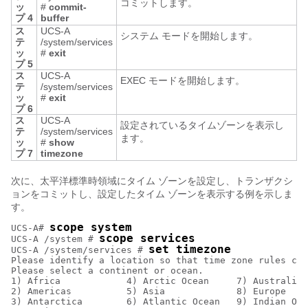
コミットします。
ッ
#
commit-
プ 4
buffer
ス
UCS-A
システム モードを開始します。
テ
/system/services
ッ
#
exit
プ 5
ス
UCS-A
EXEC モードを開始します。
テ
/system/services
ッ
#
exit
プ 6
ス
UCS-A
設定されているタイムゾーンを表示し
テ
/system/services
ます。
ッ
#
show
プ 7
timezone
次に、太平洋標準時領域にタイム ゾーンを設定し、トランザクシ
ョンをコミットし、設定したタイム ゾーンを表示する例を示しま
す。
scope system
UCS-A# 
scope services
UCS-A /system # 
set timezone
UCS-A /system/services # 
Please identify a location so that time zone rules can
Please select a continent or ocean.

1) Africa            4) Arctic Ocean     7) Australia 
2) Americas          5) Asia             8) Europe

3) Antarctica        6) Atlantic Ocean   9) Indian Oce