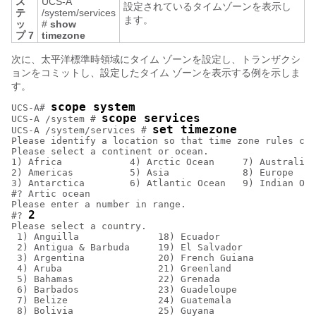
ス
UCS-A
設定されているタイムゾーンを表示し
テ
/system/services
ます。
ッ
#
show
プ 7
timezone
次に、太平洋標準時領域にタイム ゾーンを設定し、トランザクシ
ョンをコミットし、設定したタイム ゾーンを表示する例を示しま
す。
scope system
UCS-A# 
scope services
UCS-A /system # 
set timezone
UCS-A /system/services # 
Please identify a location so that time zone rules can
Please select a continent or ocean.

1) Africa            4) Arctic Ocean     7) Australia 
2) Americas          5) Asia             8) Europe

3) Antarctica        6) Atlantic Ocean   9) Indian Oce
#? Artic ocean

Please enter a number in range.

2
#? 
Please select a country.

 1) Anguilla              18) Ecuador               35
 2) Antigua & Barbuda     19) El Salvador           36
 3) Argentina             20) French Guiana         37
 4) Aruba                 21) Greenland             38
 5) Bahamas               22) Grenada               39
 6) Barbados              23) Guadeloupe            40
 7) Belize                24) Guatemala             41
 8) Bolivia               25) Guyana                42