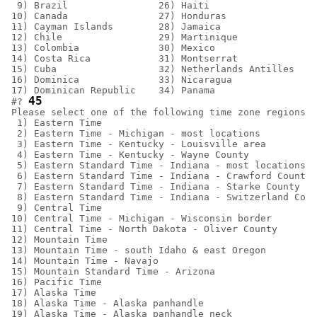
 9) Brazil                26) Haiti                 43
10) Canada                27) Honduras              44
11) Cayman Islands        28) Jamaica               45
12) Chile                 29) Martinique            46
13) Colombia              30) Mexico                47
14) Costa Rica            31) Montserrat            48
15) Cuba                  32) Netherlands Antilles  49
16) Dominica              33) Nicaragua

17) Dominican Republic    34) Panama

45
#? 
Please select one of the following time zone regions.

 1) Eastern Time

 2) Eastern Time - Michigan - most locations

 3) Eastern Time - Kentucky - Louisville area

 4) Eastern Time - Kentucky - Wayne County

 5) Eastern Standard Time - Indiana - most locations

 6) Eastern Standard Time - Indiana - Crawford County

 7) Eastern Standard Time - Indiana - Starke County

 8) Eastern Standard Time - Indiana - Switzerland Coun
 9) Central Time

10) Central Time - Michigan - Wisconsin border

11) Central Time - North Dakota - Oliver County

12) Mountain Time

13) Mountain Time - south Idaho & east Oregon

14) Mountain Time - Navajo

15) Mountain Standard Time - Arizona

16) Pacific Time

17) Alaska Time

18) Alaska Time - Alaska panhandle

19) Alaska Time - Alaska panhandle neck
