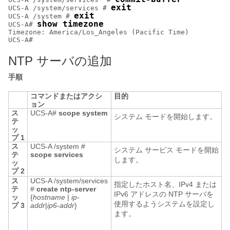
exit
UCS-A /system/services # 
exit
UCS-A /system # 
show timezone
UCS-A# 
Timezone: America/Los_Angeles (Pacific Time)

NTP サーバの追加
手順
コマンドまたはアクシ
目的
ョン
ス
UCS-A#
scope system
システム モードを開始します。
テ
ッ
プ 1
ス
UCS-A /system #
システム サービス モードを開始
テ
scope services
します。
ッ
プ 2
ス
UCS-A /system/services
指定したホスト名、IPv4 または
テ
#
create ntp-server
IPv6 アドレスの NTP サーバを
ッ
{
hostname
|
ip-
使用するようシステムを設定し
プ 3
addr
|
ip6-addr
}
ます。