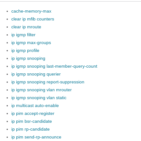
cache-memory-max
clear ip mfib counters
clear ip mroute
ip igmp filter
ip igmp max-groups
ip igmp profile
ip igmp snooping
ip igmp snooping last-member-query-count
ip igmp snooping querier
ip igmp snooping report-suppression
ip igmp snooping vlan mrouter
ip igmp snooping vlan static
ip multicast auto-enable
ip pim accept-register
ip pim bsr-candidate
ip pim rp-candidate
ip pim send-rp-announce