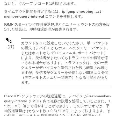
ないと、グループ レコードは削除されます。
タイムアウト期間を設定するには、
ip igmp snooping last-
member-query-interval
コマンドを使用します。
IGMP スヌーピング即時脱退処理とクエリー カウントの両方を設
定した場合は、即時脱退処理が優先されます。
カウントを 1 に設定しないでください。単一パケット
（注）
の損失（
デバイス
からホストへのクエリー パケット、
またはホストから
デバイス
へのレポート パケット）
により、受信者がまだいてもトラフィックの転送が停
止される場合があります。トラフィックは、次の一般
クエリーが
デバイス
から送信された後も転送され続け
ますが、受信者がクエリーを受信しない間隔は 1 分間
（デフォルトのクエリー間隔で）となる可能性があり
ます。
Cisco IOS ソフトウェアの脱退遅延は、
デバイス
が last-member-
query-interval（LMQI）内で複数の脱退を処理しているときに、1
つの LMQI 値まで増やすことができます。このシナリオでは、平
均脱退遅延は (カウント数 + 0.5) * LMQI によって決まります。そ
の結果、デフォルトの脱退遅延は 2.0 ～ 3.0 秒の範囲となり、