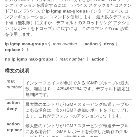
ング アクションを設定するには、
デバイス
スタックまたはスタン
ドアロン
デバイス
で
ip igmp max-groups
インターフェイス コ
ンフィギュレーション コマンドを使用します。最大数をデフォル
ト値（無制限）に戻すか、デフォルトのスロットリング アクショ
ン（レポートをドロップ）に戻すには、このコマンドの
no
形式
を使用します。
ip igmp max-groups
max number
action
deny
{
|
{
|
replace
}
}
no ip igmp max-groups
max number
action
{
|
}
構文の説明
max
インターフェイスが参加できる IGMP グループの最大
number
数。範囲は 0 ～ 4294967294 です。デフォルト設定は
無制限です。
action
最大数のエントリが IGMP スヌーピング転送テーブル
deny
にある場合は、次の IGMP 参加レポートをドロップし
ます。これがデフォルトのアクションになります。
action
最大数のエントリが IGMP スヌーピング転送テーブル
replace
にある場合に、IGMP レポートを受信した既存のグル