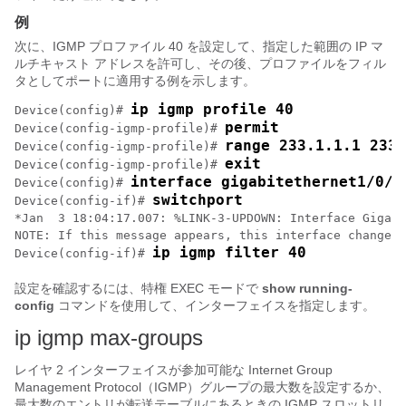
例
次に、IGMP プロファイル 40 を設定して、指定した範囲の IP マ
ルチキャスト アドレスを許可し、その後、プロファイルをフィル
タとしてポートに適用する例を示します。
ip igmp profile 40
Device
(config)# 
permit
Device
(config-igmp-profile)# 
range 233.1.1.1 233.
Device
(config-igmp-profile)# 
exit
Device
(config-igmp-profile)# 
interface gigabitethernet1/0/2
Device
(config)# 
switchport
Device
(config-if)# 
*Jan  3 18:04:17.007: %LINK-3-UPDOWN: Interface Gigabi
ip igmp filter 40
Device
(config-if)# 
設定を確認するには、特権 EXEC モードで
show running-
config
コマンドを使用して、インターフェイスを指定します。
ip igmp max-groups
レイヤ 2 インターフェイスが参加可能な Internet Group
Management Protocol（IGMP）グループの最大数を設定するか、
最大数のエントリが転送テーブルにあるときの IGMP スロットリ