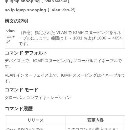
ip igmp snooping
vlan
vlan-id
[
]
no ip igmp snooping
vlan
vlan-id
[
]
構文の説明
vlan
（任意）指定された VLAN で IGMP スヌーピングをイネ
vlan-
ーブルにします。範囲は 1 ～ 1001 および 1006 ～ 4094
id
です。
コマンド デフォルト
デバイス
上で、IGMP スヌーピングはグローバルにイネーブルで
す。
VLAN インターフェイス上で、IGMP スヌーピングはイネーブルで
す。
コマンド モード
グローバル コンフィギュレーション
コマンド履歴
リリース
変更内容
Cisco IOS XE 3.2SE
このコマンドが導入されまし