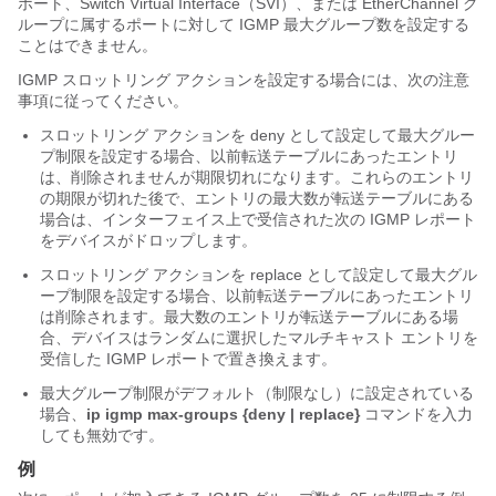
ポート、Switch Virtual Interface（SVI）、または EtherChannel グ
ループに属するポートに対して IGMP 最大グループ数を設定する
ことはできません。
IGMP スロットリング アクションを設定する場合には、次の注意
事項に従ってください。
スロットリング アクションを deny として設定して最大グルー
プ制限を設定する場合、以前転送テーブルにあったエントリ
は、削除されませんが期限切れになります。これらのエントリ
の期限が切れた後で、エントリの最大数が転送テーブルにある
場合は、インターフェイス上で受信された次の IGMP レポート
を
デバイス
がドロップします。
スロットリング アクションを replace として設定して最大グル
ープ制限を設定する場合、以前転送テーブルにあったエントリ
は削除されます。最大数のエントリが転送テーブルにある場
合、
デバイス
はランダムに選択したマルチキャスト エントリを
受信した IGMP レポートで置き換えます。
最大グループ制限がデフォルト（制限なし）に設定されている
場合、
ip igmp max-groups {deny | replace}
コマンドを入力
しても無効です。
例