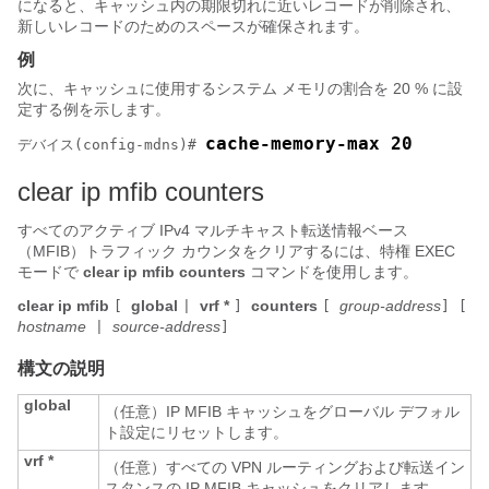
になると、キャッシュ内の期限切れに近いレコードが削除され、
新しいレコードのためのスペースが確保されます。
例
次に、キャッシュに使用するシステム メモリの割合を 20 % に設
定する例を示します。
cache-memory-max 20
デバイス
(config-mdns)# 
clear ip mfib counters
すべてのアクティブ IPv4 マルチキャスト転送情報ベース
（MFIB）トラフィック カウンタをクリアするには、特権 EXEC
モードで
clear ip mfib counters
コマンドを使用します。
clear ip mfib
global
vrf
*
counters
group-address
[
|
]
[
]
[
hostname
source-address
|
]
構文の説明
global
（任意）IP MFIB キャッシュをグローバル デフォル
ト設定にリセットします。
vrf
*
（任意）すべての VPN ルーティングおよび転送イン
スタンスの IP MFIB キャッシュをクリアします。