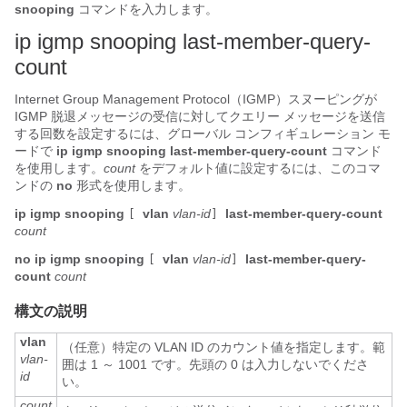
snooping
コマンドを入力します。
ip igmp snooping last-member-query-
count
Internet Group Management Protocol（IGMP）スヌーピングが
IGMP 脱退メッセージの受信に対してクエリー メッセージを送信
する回数を設定するには、グローバル コンフィギュレーション モ
ードで
ip
igmp
snooping
last-member-query-count
コマンド
を使用します。
count
をデフォルト値に設定するには、このコマ
ンドの
no
形式を使用します。
ip
igmp
snooping
vlan
vlan-id
last-member-query-count
[
]
count
no
ip
igmp
snooping
vlan
vlan-id
last-member-query-
[
]
count
count
構文の説明
vlan
（任意）特定の VLAN ID のカウント値を指定します。範
vlan-
囲は 1 ～ 1001 です。先頭の 0 は入力しないでくださ
id
い。
count