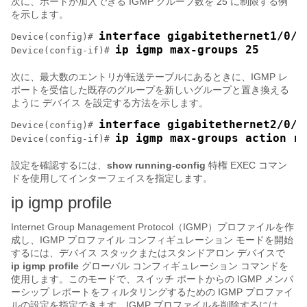
次に、ポートが加入できる IGMP グループ数を 25 に制限する例
を示します。
interface gigabitethernet1/0/2
Device
(config)# 
ip igmp max-groups 25
Device
(config-if)# 
次に、最大数のエントリが転送テーブルにあるときに、IGMP レ
ポートを受信した既存のグループを新しいグループと置き換える
ように
デバイス
を設定する方法を示します。
interface gigabitethernet2/0/1
Device
(config)# 
ip igmp max-groups action re
Device
(config-if)# 
設定を確認するには、
show running-config
特権 EXEC コマン
ドを使用してインターフェイスを指定します。
ip igmp profile
Internet Group Management Protocol（IGMP）プロファイルを作
成し、IGMP プロファイル コンフィギュレーション モードを開始
するには、
デバイス
スタックまたはスタンドアロン
デバイス
で
ip igmp profile
グローバル コンフィギュレーション コマンドを
使用します。このモードで、スイッチ ポートからの IGMP メンバ
ーシップ レポートをフィルタリングするための IGMP プロファイ
ルの設定を指定できます。IGMP プロファイルを削除するには、