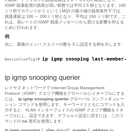
IGMP 脱退処理の負荷が高い状態では平均 2.5 秒となります。100
ミリ秒でカウントが 1 という LMQI の最小値の負荷条件下では、
脱退遅延は 100 ～ 200ミリ秒となり、平均は 150 ミリ秒です。こ
れは、高レートの IGMP 脱退メッセージから受ける影響を抑える
ために行われます。
例
次に、最後のメンバ クエリーの数を 5 に設定する例を示します。
ip igmp snooping last-member-q
Device
(config)# 
ip igmp snooping querier
レイヤ 2 ネットワークで Internet Group Management
Protocol（IGMP）クエリア機能をグローバルにイネーブルにする
には、
ip igmp snooping querier
グローバル コンフィギュレー
ション コマンドを使用します。キーワードとともにコマンドを入
力すると、VLAN インターフェイスの IGMP クエリア機能をイネ
ーブルにし、設定できます。デフォルト設定に戻すには、このコ
マンドの
no
形式を使用します。
ip igmp snooping
vlan
vlan-id
querier
address
ip-
[
]
[