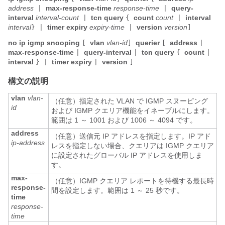
address
max-response-time
response-time
query-
|
|
interval
interval-count
tcn
query
count
count
interval
|
{
|
interval
timer
expiry
expiry-time
version
version
}
|
|
]
no ip igmp snooping
vlan
vlan-id
querier
address
[
]
[
|
max-response-time
query-interval
tcn
query
count
|
|
{
|
interval
timer
expiry
version
}
|
|
]
構文の説明
vlan
vlan-
（任意）指定された VLAN で IGMP スヌーピング
id
および IGMP クエリア機能をイネーブルにします。
範囲は 1 ～ 1001 および 1006 ～ 4094 です。
address
（任意）送信元 IP アドレスを指定します。IP アド
ip-address
レスを指定しない場合、クエリアは IGMP クエリア
に設定されたグローバル IP アドレスを使用しま
す。
max-
（任意）IGMP クエリア レポートを待機する最長時
response-
間を設定します。範囲は 1 ～ 25 秒です。
time
response-
time