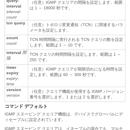
query-
（任意）IGMP クエリアの間隔を設定します。範囲
interval
は 1 ～ 18000 秒です。
interval-
count
tcn
query
（任意）トポロジ変更通知（TCN）に関連するパラ
メータを設定します。
count
TCN 時間間隔に実行される TCN クエリの数を設定
count
します。範囲は 1 ～ 10 です。
interval
間
TCN クエリの時間間隔を設定します。範囲は 1 ～
隔
255 です。
timer
（任意）IGMP クエリアが期限切れになる時間を設
expiry
定します。範囲は 60 ～ 300 秒です。
expiry-
time
version
（任意）クエリア機能が使用する IGMP バージョン
version
番号を選択します。1 または 2 を選択します。
コマンド デフォルト
IGMP スヌーピング クエリア機能は、
デバイス
でグローバルにデ
ィセーブルに設定されています。
IGMP スヌーピング クエリアは、イネーブルの場合でも、マルチ