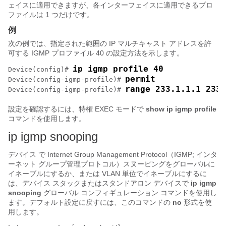
ェイスに適用できますが、各インターフェイスに適用できるプロ
ファイルは 1 つだけです。
例
次の例では、指定された範囲の IP マルチキャスト アドレスを許
可する IGMP プロファイル 40 の設定方法を示します。
ip igmp profile 40
Device
(config)# 
permit
Device
(config-igmp-profile)# 
range 233.1.1.1 233.
Device
(config-igmp-profile)# 
設定を確認するには、特権 EXEC モードで
show ip igmp profile
コマンドを使用します。
ip igmp snooping
デバイス
で Internet Group Management Protocol（IGMP; インタ
ーネット グループ管理プロトコル）スヌーピングをグローバルに
イネーブルにするか、または VLAN 単位でイネーブルにするに
は、
デバイス
スタックまたはスタンドアロン
デバイス
で
ip igmp
snooping
グローバル コンフィギュレーション コマンドを使用し
ます。デフォルト設定に戻すには、このコマンドの
no
形式を使
用します。