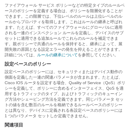
ファイアウォール サービス ポリシーなどの特定タイプのルールベ
ースのポリシーを定義する場合は、ポリシーを階層化することが
できます。この階層では、下位レベルのルールは上位レベルのル
ールからプロパティを取得します。これはルールの継承と呼ばれ
ます。たとえば、すべてのファイアウォールにグローバルに適用
される一連のインスペクション ルールを定義し、デバイスのサブ
セットに適用できる追加ルールでこれらのルールを補足できま
す。親ポリシーで共通のルールを保持すると、継承によって、展
開失敗の原因となる設定エラーの発生を抑えることができます。
詳細については、
ルールの継承について
を参照してください。
設定ベースのポリシー
設定ベースのポリシーには、セキュリティまたはデバイス動作の
側面を定義した一連の関連パラメータが含まれます。たとえば、
Cisco IOS ルータを設定する場合、Quality of Service（QoS）ポリ
シーを定義して、ポリシーに含めるインターフェイス、QoS を適
用するトラフィックのタイプ、およびトラフィックのキューイン
グ方法やシェーピング方法を定義できます。同じパラメータ セッ
トの値を含む数百のルールを格納できるルールベースのポリシー
とは異なり、デバイスに定義される各設定ベースのポリシーには
1 つのパラメータ セットしか定義できません。
関連項目