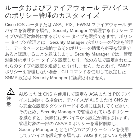
ルータおよびファイアウォール デバイス
のポリシー管理のカスタマイズ
Cisco IOS ルータまたは ASA、PIX、FWSM ファイアウォール デ
バイスを管理する場合、Security Manager で管理するポリシー タ
イプや管理対象外にするポリシー タイプを選択できます。ポリシ
ー タイプの管理とは、Security Manager がポリシーの設定を管理
し、データベースに格納するそのポリシーの情報を必要な設定で
あると認識することを意味します。Security Manager では、管理
対象外のポリシー タイプを設定したり、他の方法で設定されたこ
れらのタイプの設定を追跡したりはしません。たとえば、SNMP
ポリシーを管理しない場合、CLI コマンドを使用して設定した
SNMP 設定は Security Manager に認識されません。
AUS または CNS を使用して設定を ASA または PIX デバ
注
イスに展開する場合は、デバイスが AUS または CNS か
意
ら完全な設定をダウンロードする点に注意してください。
そのため、Security Manager で管理されているポリシー
を減らすと、実際にはデバイスから設定が削除されます。
管理対象の一部の ASA/PIX ポリシーを選択解除し、
Security Manager とともに他のアプリケーションを使用
してデバイスを設定する場合は、AUS または CNS を使用