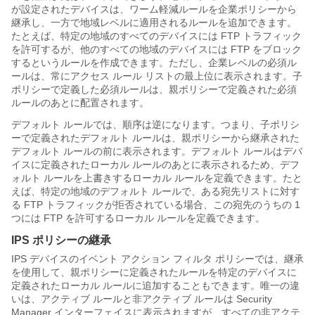
が設定されたデバイスは、ワーム軽減ルールを企業ポリシーから
継承し、一方で地域レベルに適用されるルールを追加できます。
たとえば、特定の地域のすべてのデバイスには FTP トラフィック
を許可するが、他のすべての地域のデバイスには FTP をブロック
するというルールを作成できます。ただし、企業レベルの必須ル
ールは、常にアクセス ルール リストの最上位に表示されます。子
ポリシーで定義した必須ルールは、親ポリシーで定義された必須
ルールのあとに配置されます。
デフォルト ルールでは、順序は逆になります。つまり、子ポリシ
ーで定義されたデフォルト ルールは、親ポリシーから継承された
デフォルト ルールの前に表示されます。デフォルト ルールはデバ
イスに定義されたローカル ルールのあとに表示されるため、デフ
ォルト ルールを上書きするローカル ルールを定義できます。たと
えば、特定の地域のデフォルト ルールで、ある宛先リストに対す
る FTP トラフィックが拒否されている場合、この宛先のうちの 1
つには FTP を許可するローカル ルールを定義できます。
IPS ポリシーの継承
IPS デバイスのイベント アクション フィルタ ポリシーでは、継承
を使用して、親ポリシーに定義されたルールを特定のデバイスに
定義されたローカル ルールに追加することもできます。唯一の違
いは、アクティブ ルールと非アクティブ ルールは Security
Manager インターフェイスに表示されますが、すべての非アクテ