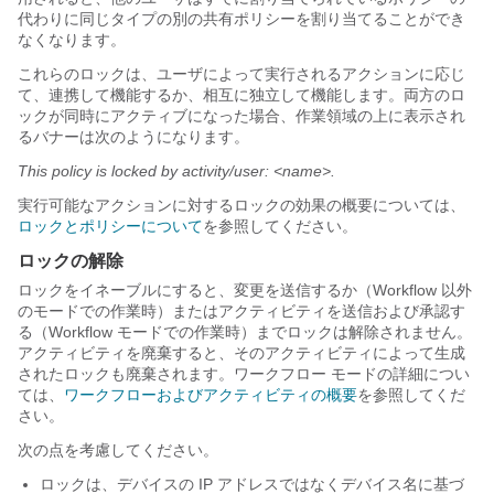
代わりに同じタイプの別の共有ポリシーを割り当てることができ
なくなります。
これらのロックは、ユーザによって実行されるアクションに応じ
て、連携して機能するか、相互に独立して機能します。両方のロ
ックが同時にアクティブになった場合、作業領域の上に表示され
るバナーは次のようになります。
This policy is locked by activity/user: <name>.
実行可能なアクションに対するロックの効果の概要については、
ロックとポリシーについて
を参照してください。
ロックの解除
ロックをイネーブルにすると、変更を送信するか（Workflow 以外
のモードでの作業時）またはアクティビティを送信および承認す
る（Workflow モードでの作業時）までロックは解除されません。
アクティビティを廃棄すると、そのアクティビティによって生成
されたロックも廃棄されます。ワークフロー モードの詳細につい
ては、
ワークフローおよびアクティビティの概要
を参照してくだ
さい。
次の点を考慮してください。
ロックは、デバイスの IP アドレスではなくデバイス名に基づ