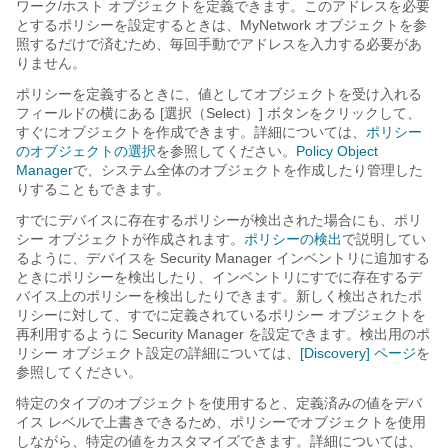
ワーク/ホスト オブジェクトを定義できます。このアドレスを必要
とするポリシーを設定するときは、MyNetwork オブジェクトを参
照するだけで済むため、毎回手動でアドレスを入力する必要があ
りません。
ポリシーを定義するときに、値としてオブジェクトを受け入れる
フィールドの横にある [選択（Select）]
ボタンをクリックして、
すぐにオブジェクトを作成できます。詳細については、
ポリシー
のオブジェクトの選択
を参照してください。
Policy Object
Manager
で、システム全体のオブジェクトを作成したり管理した
りすることもできます。
すでにデバイスに存在するポリシーが検出された場合にも、ポリ
シー オブジェクトが作成されます。
ポリシーの検出
で説明してい
るように、デバイスを Security Manager インベントリに追加する
ときにポリシーを検出したり、インベントリにすでに存在するデ
バイス上のポリシーを検出したりできます。新しく検出されたポ
リシーに対して、すでに定義されているポリシー オブジェクトを
再利用するように Security Manager を設定できます。検出用のポ
リシー オブジェクト設定の詳細については、
[Discovery] ページ
を
参照してください。
特定のタイプのオブジェクトを使用すると、定義済みの値をデバ
イス レベルで上書きできるため、ポリシーでオブジェクトを使用
しながら、特定の値をカスタマイズできます。詳細については、