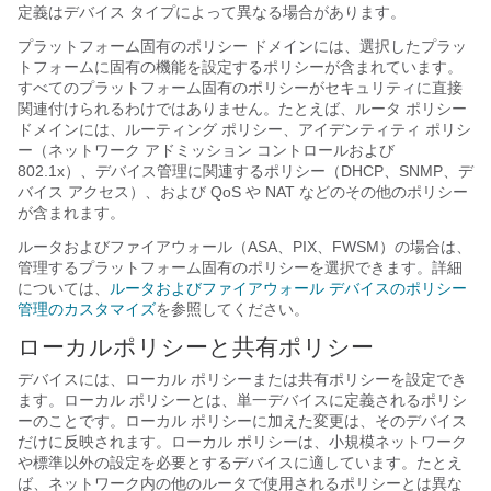
定義はデバイス タイプによって異なる場合があります。
プラットフォーム固有のポリシー ドメインには、選択したプラッ
トフォームに固有の機能を設定するポリシーが含まれています。
すべてのプラットフォーム固有のポリシーがセキュリティに直接
関連付けられるわけではありません。たとえば、ルータ ポリシー
ドメインには、ルーティング ポリシー、アイデンティティ ポリシ
ー（ネットワーク アドミッション コントロールおよび
802.1x）、デバイス管理に関連するポリシー（DHCP、SNMP、デ
バイス アクセス）、および QoS や NAT などのその他のポリシー
が含まれます。
ルータおよびファイアウォール（ASA、PIX、FWSM）の場合は、
管理するプラットフォーム固有のポリシーを選択できます。詳細
については、
ルータおよびファイアウォール デバイスのポリシー
管理のカスタマイズ
を参照してください。
ローカルポリシーと共有ポリシー
デバイスには、ローカル ポリシーまたは共有ポリシーを設定でき
ます。ローカル ポリシーとは、単一デバイスに定義されるポリシ
ーのことです。ローカル ポリシーに加えた変更は、そのデバイス
だけに反映されます。ローカル ポリシーは、小規模ネットワーク
や標準以外の設定を必要とするデバイスに適しています。たとえ
ば、ネットワーク内の他のルータで使用されるポリシーとは異な