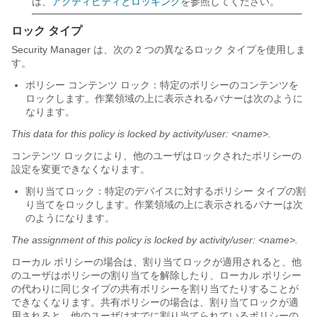
は、
アクティビティとロッキング
を参照してください。
ロック タイプ
Security Manager は、次の 2 つの異なるロック タイプを使用しま
す。
ポリシー コンテンツ ロック：特定のポリシーのコンテンツを
ロックします。作業領域の上に表示されるバナーは次のように
なります。
This data for this policy is locked by activity/user: <name>.
コンテンツ ロックにより、他のユーザはロックされたポリシーの
設定を変更できなくなります。
割り当てロック：特定のデバイスに対するポリシー タイプの割
り当てをロックします。作業領域の上に表示されるバナーは次
のようになります。
The assignment of this policy is locked by activity/user: <name>.
ローカル ポリシーの場合は、割り当てロックが適用されると、他
のユーザはポリシーの割り当てを解除したり、ローカル ポリシー
の代わりに同じタイプの共有ポリシーを割り当てたりすることが
できなくなります。共有ポリシーの場合は、割り当てロックが適
用されると、他のユーザはすでに割り当てられているポリシーの