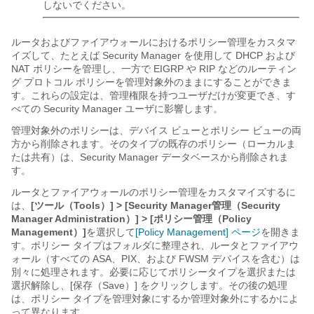
しないでください。
ルータおよびファイアウォールにおけるポリシー管理をカスタマ
イズして、たとえば Security Manager を使用して DHCP および
NAT ポリシーを管理し、一方で EIGRP や RIP などのルーティン
グ プロトコル ポリシーを管理対象外のままにすることができま
す。これらの設定は、管理権限を持つユーザだけが変更でき、す
べての Security Manager ユーザに影響します。
管理対象外のポリシーは、デバイス ビューとポリシー ビューの両
方から削除されます。そのタイプの既存のポリシー（ローカルま
たは共有）は、Security Manager データベースから削除されま
す。
ルータとファイアウォールのポリシー管理をカスタマイズするに
は、
[ツール（Tools）] > [Security Manager管理（Security
Manager Administration）] > [ポリシー管理（Policy
Management）]
を選択して
[Policy Management] ページ
を開きま
す。ポリシー タイプはフォルダに整理され、ルータとファイアウ
ォール（すべての ASA、PIX、および FWSM デバイスを含む）は
別々に処理されます。必要に応じてポリシータイプを選択または
選択解除し、[保存（Save）]
をクリックします。その後の処理
は、ポリシー タイプを管理対象にするか管理対象外にするかによ
って異なります。