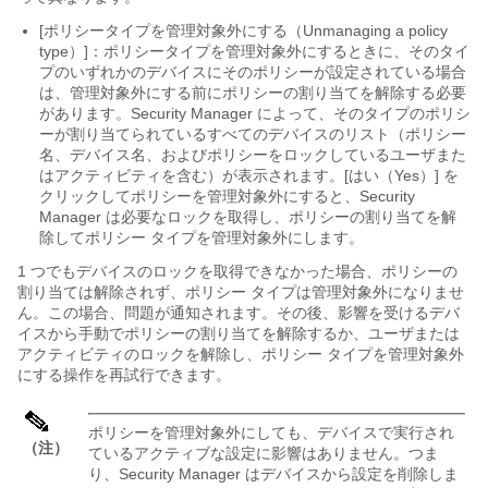
[ポリシータイプを管理対象外にする（Unmanaging a policy
type）]
：ポリシータイプを管理対象外にするときに、そのタイ
プのいずれかのデバイスにそのポリシーが設定されている場合
は、管理対象外にする前にポリシーの割り当てを解除する必要
があります。Security Manager によって、そのタイプのポリシ
ーが割り当てられているすべてのデバイスのリスト（ポリシー
名、デバイス名、およびポリシーをロックしているユーザまた
はアクティビティを含む）が表示されます。[はい（Yes）]
を
クリックしてポリシーを管理対象外にすると、Security
Manager は必要なロックを取得し、ポリシーの割り当てを解
除してポリシー タイプを管理対象外にします。
1 つでもデバイスのロックを取得できなかった場合、ポリシーの
割り当ては解除されず、ポリシー タイプは管理対象外になりませ
ん。この場合、問題が通知されます。その後、影響を受けるデバ
イスから手動でポリシーの割り当てを解除するか、ユーザまたは
アクティビティのロックを解除し、ポリシー タイプを管理対象外
にする操作を再試行できます。
ポリシーを管理対象外にしても、デバイスで実行され
（注）
ているアクティブな設定に影響はありません。つま
り、Security Manager はデバイスから設定を削除しま