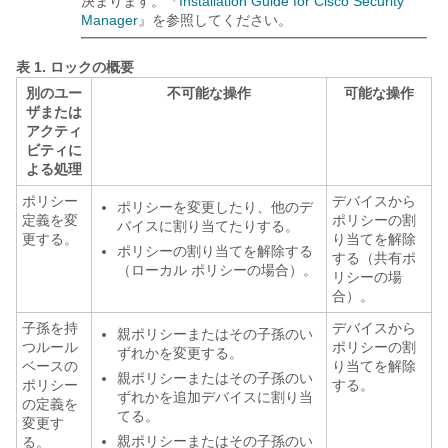
決まります。『
Installation Guide for Cisco Security
Manager
』を参照してください。
表 1.
ロックの概要
別のユー
不可能な操作
可能な操作
ザまたは
アクティ
ビティに
よる処理
ポリシー
デバイスから
ポリシーを変更したり、他のデ
定義を変
ポリシーの割
バイスに割り当てたりする。
更する。
り当てを解除
ポリシーの割り当てを解除する
する（共有ポ
（ローカル ポリシーの場合）。
リシーの場
合）。
子孫を持
デバイスから
親ポリシーまたはその子孫のい
つルール
ポリシーの割
ずれかを変更する。
ベースの
り当てを解除
親ポリシーまたはその子孫のい
ポリシー
する。
ずれかを追加デバイスに割り当
の定義を
てる。
変更す
親ポリシーまたはその子孫のい
る。