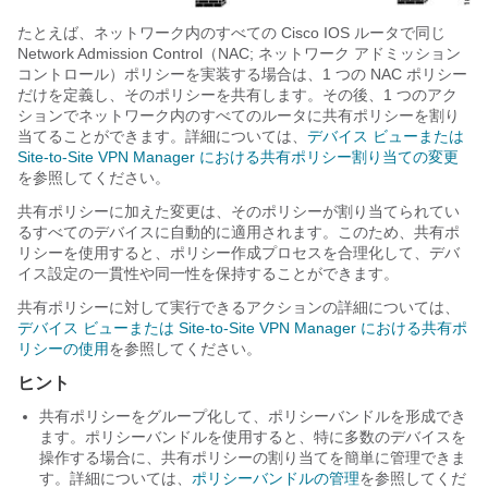
たとえば、ネットワーク内のすべての Cisco IOS ルータで同じ
Network Admission Control（NAC; ネットワーク アドミッション
コントロール）ポリシーを実装する場合は、1 つの NAC ポリシー
だけを定義し、そのポリシーを共有します。その後、1 つのアク
ションでネットワーク内のすべてのルータに共有ポリシーを割り
当てることができます。詳細については、
デバイス ビューまたは
Site-to-Site VPN Manager における共有ポリシー割り当ての変更
を参照してください。
共有ポリシーに加えた変更は、そのポリシーが割り当てられてい
るすべてのデバイスに自動的に適用されます。このため、共有ポ
リシーを使用すると、ポリシー作成プロセスを合理化して、デバ
イス設定の一貫性や同一性を保持することができます。
共有ポリシーに対して実行できるアクションの詳細については、
デバイス ビューまたは Site-to-Site VPN Manager における共有ポ
リシーの使用
を参照してください。
ヒント
共有ポリシーをグループ化して、ポリシーバンドルを形成でき
ます。ポリシーバンドルを使用すると、特に多数のデバイスを
操作する場合に、共有ポリシーの割り当てを簡単に管理できま
す。詳細については、
ポリシーバンドルの管理
を参照してくだ