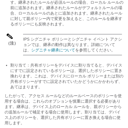
す。
継承されたルールが必須ルールの場合、ローカル ルールの
前に追加されます。継承されたルールがデフォルトルールの場
合、ローカルルールのあとに追加されます。
継承されたルール
に対して親ポリシー内で変更を加えると、このルールを継承す
るポリシーにも反映されます。
IPS シグニチャ ポリシーとシグニチャ イベント アクシ
（注）
ョンでは、継承の動作は異なります。詳細について
は、
シグニチャ継承について
を参照してください。
割り当て：共有ポリシーをデバイスに割り当てると、デバイス
にすでに設定されているポリシーは、選択したポリシーに置き
換わります。
これは、デバイスにローカル ポリシーまたは別の
共有ポリシーがすでに設定されていたかどうかにかかわらず、
あてはまります。
したがって、アクセス ルールなどのルールベースのポリシーを使
用する場合は、これらのオプションを慎重に選択する必要があり
ます。継承は、デバイス上のローカル ルールを、親ポリシーから
の追加ルールで補足する場合に使用します。割り当ては、デバイ
ス上のポリシーを、選択した共有ポリシーに置き換える場合に使
用します。