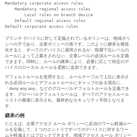
Mandatory corporate access rules

    Mandatory regional access rules

        Local rules on branch device

    Default regional access rules

ブランチ デバイスに対して定義されているポリシーは、地域ポリ
シーの子であり、企業ポリシーの孫です。このように継承を構造
化すると、すべてのデバイスに適用されるが、階層下位レベルの
ルールによって上書きされない、企業レベルの必須ルールを定義
できます。同時に、ルールの継承により、必要に応じて特定のデ
バイスのローカル ルールを柔軟に追加できます。
デフォルトルールを使用すると、ルールテーブルで上位に表示さ
れる必須ルールとデフォルトルールにギャップがある場合に、
「deny any any」などのグローバルデフォルトルールを定義でき
ます。グローバルデフォルトルールは、すべてのアクセスルール
リストの最後に表示され、最終的なセキュリティ手段となりま
す。
継承の例
たとえば、企業アクセス ルール ポリシーに必須のワーム軽減ルー
ルを定義して、1 つのエントリですべてのデバイスに対するワー
ムを軽減またはブロックできます。地域アクセス ルール ポリシー