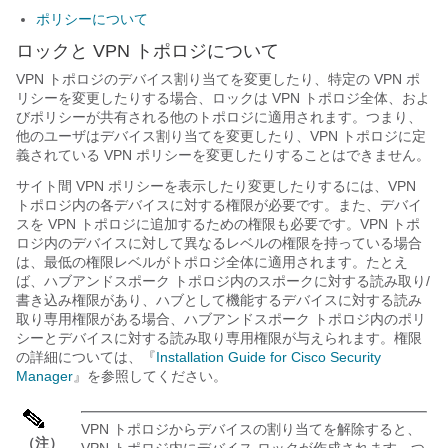
ポリシーについて
ロックと VPN トポロジについて
VPN トポロジのデバイス割り当てを変更したり、特定の VPN ポ
リシーを変更したりする場合、ロックは VPN トポロジ全体、およ
びポリシーが共有される他のトポロジに適用されます。つまり、
他のユーザはデバイス割り当てを変更したり、VPN トポロジに定
義されている VPN ポリシーを変更したりすることはできません。
サイト間 VPN ポリシーを表示したり変更したりするには、VPN
トポロジ内の各デバイスに対する権限が必要です。また、デバイ
スを VPN トポロジに追加するための権限も必要です。VPN トポ
ロジ内のデバイスに対して異なるレベルの権限を持っている場合
は、最低の権限レベルがトポロジ全体に適用されます。たとえ
ば、ハブアンドスポーク トポロジ内のスポークに対する読み取り/
書き込み権限があり、ハブとして機能するデバイスに対する読み
取り専用権限がある場合、ハブアンドスポーク トポロジ内のポリ
シーとデバイスに対する読み取り専用権限が与えられます。権限
の詳細については、『
Installation Guide for Cisco Security
Manager
』を参照してください。
VPN トポロジからデバイスの割り当てを解除すると、
（注）
VPN トポロジ内にデバイス ロックが作成されます。つ