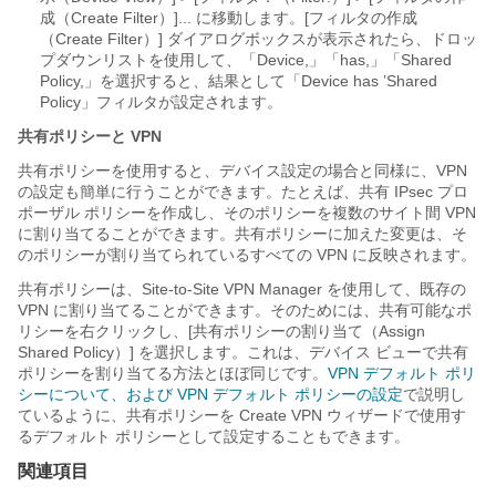
成（Create Filter）]
... に移動します。[フィルタの作成
（Create Filter）] ダイアログボックスが表示されたら、ドロッ
プダウンリストを使用して、「Device,」「has,」「Shared
Policy,」を選択すると、結果として「Device has ’Shared
Policy」フィルタが設定されます。
共有ポリシーと VPN
共有ポリシーを使用すると、デバイス設定の場合と同様に、VPN
の設定も簡単に行うことができます。たとえば、共有 IPsec プロ
ポーザル ポリシーを作成し、そのポリシーを複数のサイト間 VPN
に割り当てることができます。共有ポリシーに加えた変更は、そ
のポリシーが割り当てられているすべての VPN に反映されます。
共有ポリシーは、Site-to-Site VPN Manager を使用して、既存の
VPN に割り当てることができます。そのためには、共有可能なポ
リシーを右クリックし、[共有ポリシーの割り当て（Assign
Shared Policy）]
を選択します。これは、デバイス ビューで共有
ポリシーを割り当てる方法とほぼ同じです。
VPN デフォルト ポリ
シーについて、および VPN デフォルト ポリシーの設定
で説明し
ているように、共有ポリシーを Create VPN ウィザードで使用す
るデフォルト ポリシーとして設定することもできます。
関連項目