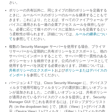
さい。
ポリシーの共有以外に、同じタイプの別のポリシーを定義する
ときに、ルールベースのポリシーのルールを継承することもで
きます。これにより、たとえば、すべてのファイアウォール デ
バイスに適用される一連の企業アクセス ルールを保持しなが
ら、必要に応じて個々のデバイスに追加ルールを定義するとい
う柔軟性が得られます。詳細については、
ルールの継承につい
て
を参照してください。
複数の Security Manager サーバーを使用する場合、プライマ
リサーバーから定期的に共有ポリシーをエクスポートし、他の
サーバーにインポートすることで、サーバー間で一貫性のある
ポリシーセットを維持できます。公式のポリシー ソースとして
使用するサーバを決定する必要があります。詳細については、
共有ポリシーのエクスポート
および
ポリシーまたはデバイスの
インポート
を参照してください。
バージョン 4.7 では、Cisco Security Manager に、デバイスフ
ィルタで使用可能なフィルタリングの選択肢に新しいオプショ
ンが追加されました。この新しいオプションは、共有ポリシー
が適用されているデバイスのフィルタを提供します。Security
Manager GUI でこれを表示するには、[ドロップダウンリスト
内（in the dropdown list）] で、[表示（View）] > [デバイス表
示（Device View）] > [フィルタ：（Filter:）] > [フィルタの作