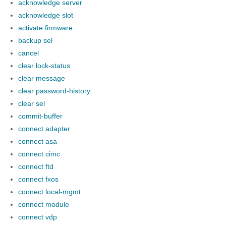
acknowledge server
acknowledge slot
activate firmware
backup sel
cancel
clear lock-status
clear message
clear password-history
clear sel
commit-buffer
connect adapter
connect asa
connect cimc
connect ftd
connect fxos
connect local-mgmt
connect module
connect vdp