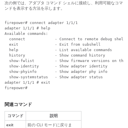
次の例では、アダプタ コマンド シェルに接続し、利用可能なコマ
ンドを表示する方法を示します。
firepower# connect adapter 1/1/1

adapter 1/1/1 # help

Available commands:

  connect             - Connect to remote debug shell

  exit                - Exit from subshell

  help                - List available commands

  history             - Show command history

  show-fwlist         - Show firmware versions on the 
  show-identity       - Show adapter identity

  show-phyinfo        - Show adapter phy info

  show-systemstatus   - Show adapter status

adapter 1/1/1 # exit

firepower#    

関連コマンド
コマンド
説明
exit
前の CLI モードに戻りま