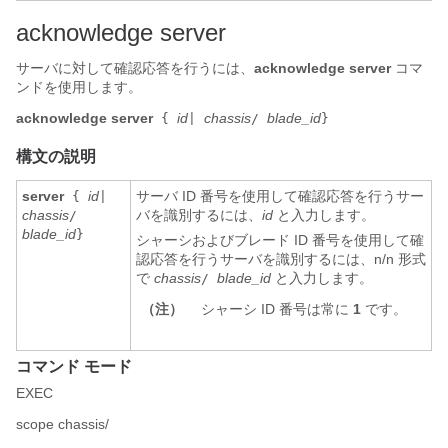
acknowledge server
サーバに対して確認応答を行うには、
acknowledge server
コマ
ンドを使用します。
acknowledge
server
id
chassis
blade_id
{
|
/
}
構文の説明
server
id
サーバ ID 番号を使用して確認応答を行うサー
{
|
chassis
バを識別するには、
id
と入力します。
/
blade_id
}
シャーシおよびブレード ID 番号を使用して確
認応答を行うサーバを識別するには、n/n 形式
で
chassis
blade_id
と入力します。
/
（注）
シャーシ ID 番号は常に
1
です。
コマンド モード
EXEC
scope chassis/