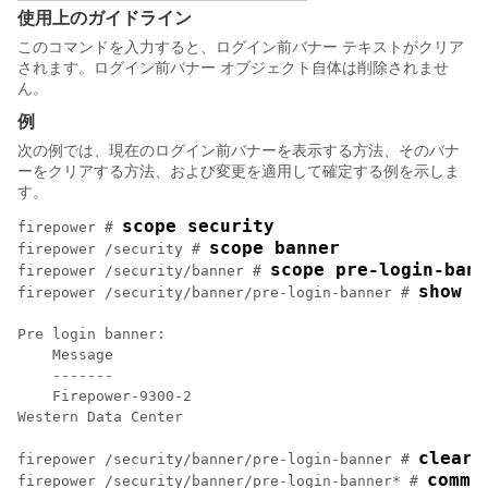
使用上のガイドライン
このコマンドを入力すると、ログイン前バナー テキストがクリア
されます。ログイン前バナー オブジェクト自体は削除されませ
ん。
例
次の例では、現在のログイン前バナーを表示する方法、そのバナ
ーをクリアする方法、および変更を適用して確定する例を示しま
す。
scope security
firepower # 
scope banner
firepower /security # 
scope pre-login-bann
firepower /security/banner # 
show
firepower /security/banner/pre-login-banner # 
Pre login banner:

    Message

    -------

    Firepower-9300-2

Western Data Center

clear 
firepower /security/banner/pre-login-banner # 
commi
firepower /security/banner/pre-login-banner* # 