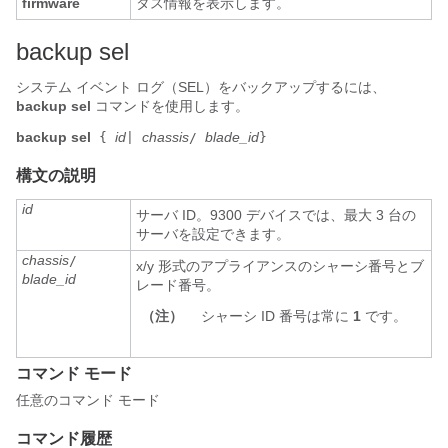
firmware
タス情報を表示します。
backup sel
システム イベント ログ（SEL）をバックアップするには、
backup sel
コマンドを使用します。
backup sel
id
chassis
blade_id
{
|
/
}
構文の説明
id
サーバ ID。9300 デバイスでは、最大 3 台の
サーバを設定できます。
chassis
/
x/y 形式のアプライアンスのシャーシ番号とブ
blade_id
レード番号。
（注）
シャーシ ID 番号は常に
1
です。
コマンド モード
任意のコマンド モード
コマンド履歴