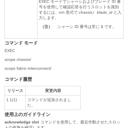
EXEC モードでシャーシおよびブレード ID 番
号を使用して確認応答を行うスロットを識別
するには、n/n 形式で
chassis
blade_id
と入
/
力します。
（注）
シャーシ ID 番号は常に
1
です。
コマンド モード
EXEC
scope chassis/
scope fabric-interconnect/
コマンド履歴
リリース
変更内容
1.1(1)
コマンドが追加されまし
た。
使用上のガイドライン
acknowledge slot
コマンドを使用して、最近作動させたスロッ
トの有無を確認します。