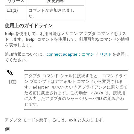
リリース
変更内容
1.1(1)
コマンドが追加されまし
た。
使用上のガイドライン
help
を使用して、利用可能なメザニン アダプタ コマンドをリス
トします。
help
コマンドを使用して、利用可能なコマンドの情報
を表示します。
追加情報については、
connect adapter：コマンド リスト
を参照し
てください。
アダプタ コマンド シェルに接続すると、コマンドライ
ン プロンプトはデフォルト コマンドから変更されま
（注）
す。
というアプライアンスに割り当て
adapter
n
/
n
/
n
た名前に変更されます。この場合、
は、接続用
n
/
n
/
n
に入力したアダプタのシャーシ/サーバ/ID の組み合わ
せです。
アダプタ モードを終了するには、
exit
と入力します。
例