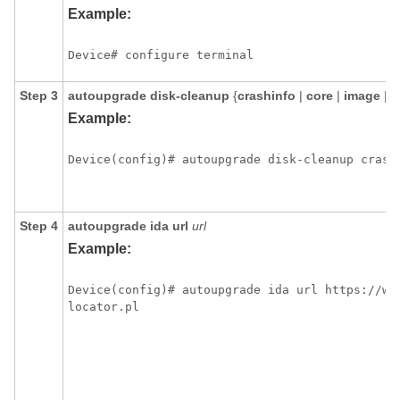
Example:
Device# configure terminal
Step 3
autoupgrade
disk-cleanup
{
crashinfo
|
core
|
image
|
i
Example:
Device(config)# autoupgrade disk-cleanup crash
Step 4
autoupgrade
ida
url
url
Example:
Device(config)# autoupgrade ida url https://www
locator.pl