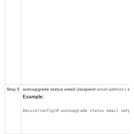
Step 5
autoupgrade
status
email
{
recipient
email-address
|
sm
Example:
Device(config)# autoupgrade status email smtp-