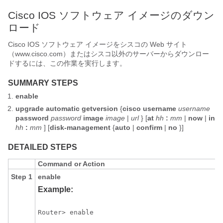
Cisco IOS ソフトウェア イメージのダウン
ロード
Cisco IOS ソフトウェア イメージをシスコの Web サイト
（www.cisco.com）またはシスコ以外のサーバーからダウンロー
ドするには、この作業を実行します。
SUMMARY STEPS
enable
upgrade
automatic
getversion
{
cisco
username
username
password
password
image
image
|
url
} [
at
hh
:
mm
|
now
|
in
hh
:
mm
] [
disk-management
{
auto
|
confirm
|
no
}]
DETAILED STEPS
Command or Action
Step 1
enable
Example:
Router> enable