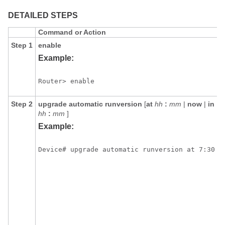
DETAILED STEPS
Command or Action
P
Step 1
enable
Example:
Router> enable
Step 2
upgrade
automatic
runversion
[
at
hh
:
mm
|
now
|
in
hh
:
mm
]
Example:
Device# upgrade automatic runversion at 7:30