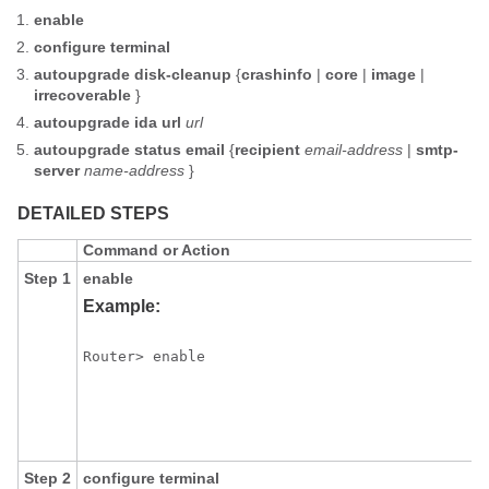
enable
configure
terminal
autoupgrade
disk-cleanup
{
crashinfo
|
core
|
image
|
irrecoverable
}
autoupgrade
ida
url
url
autoupgrade
status
email
{
recipient
email-address
|
smtp-
server
name-address
}
DETAILED STEPS
Command or Action
Step 1
enable
Example:
Router> enable
Step 2
configure
terminal