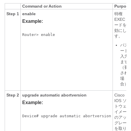
Command or Action
Purpose
Step 1
enable
特権
EXEC モ
Example:
ードを有
効にしま
Router> enable
す。
パス
ード
入力
ます
（要
され
場
合）
Step 2
upgrade
automatic
abortversion
Cisco
IOS ソフ
Example:
トウェア
イメージ
Device# upgrade automatic abortversion
のアップ
グレード
を取り消