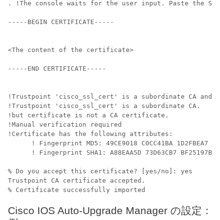
. !The console waits for the user input. Paste the SSL
-----BEGIN CERTIFICATE-----

<The content of the certificate>

-----END CERTIFICATE-----

!Trustpoint 'cisco_ssl_cert' is a subordinate CA and h
!Trustpoint 'cisco_ssl_cert' is a subordinate CA.

!but certificate is not a CA certificate.

!Manual verification required

!Certificate has the following attributes:

      ! Fingerprint MD5: 49CE9018 C0CC41BA 1D2FBEA7 AD
      ! Fingerprint SHA1: A88EAA5D 73D63CB7 BF25197B 9
% Do you accept this certificate? [yes/no]: yes

Trustpoint CA certificate accepted.

% Certificate successfully imported
Cisco IOS Auto-Upgrade Manager の設定：