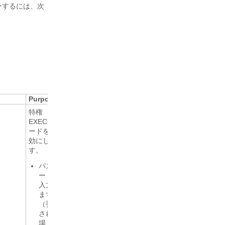
ーするには、次
Purpose
特権
EXEC モ
ードを有
効にしま
す。
パスワ
ードを
入力し
ます
（要求
された
場