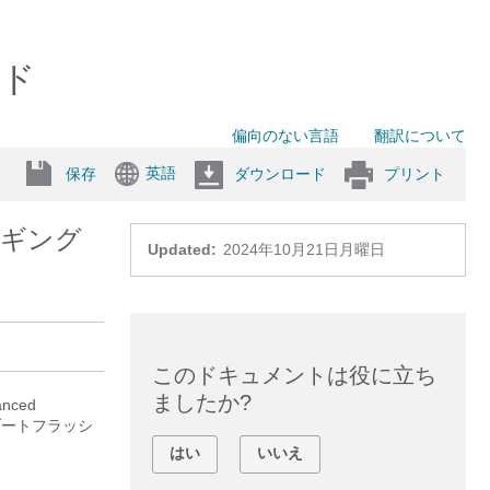
イド
偏向のない言語
翻訳について
英語
保存
ダウンロード
プリント
ロギング
Updated:
2024年10月21日月曜日
このドキュメントは役に立ち
ましたか?
ced
、ブートフラッシ
はい
いいえ