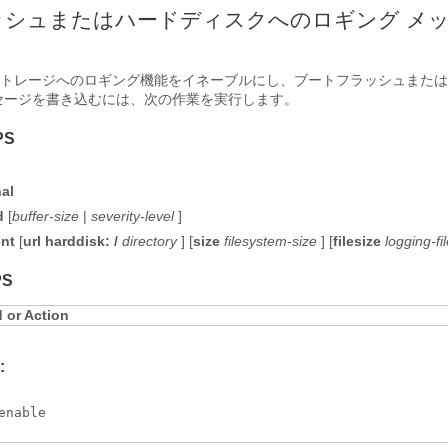
ッシュまたはハードディスクへのロギング メ
トレージへのロギング機能をイネーブルにし、ブートフラッシュまたは
セージを書き込むには、次の作業を実行します。
PS
nal
d
[
buffer-size
|
severity-level
]
ent
[
url
harddisk:
/
directory
] [
size
filesystem-size
] [
filesize
logging-fi
PS
or Action
:
enable