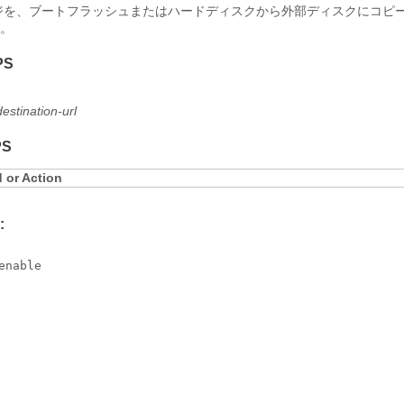
ジを、ブートフラッシュまたはハードディスクから外部ディスクにコピ
。
PS
destination-url
PS
or Action
:
enable