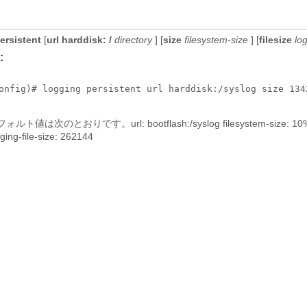
ersistent
[
url
harddisk:
/
directory
] [
size
filesystem-size
] [
filesize
log
:
onfig)# logging persistent url harddisk:/syslog size 134
ォルト値は次のとおりです。url: bootflash:/syslog filesystem-size: 10% of
ging-file-size: 262144