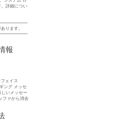
。システム ロ
す。詳細につい
。
があります。
情報
ーフェイス
ギング メッセ
新しいメッセー
ッファから消去
法