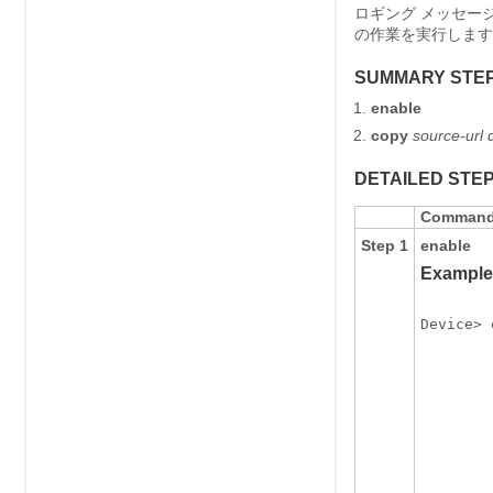
ロギング メッセー
の作業を実行します
SUMMARY STE
enable
copy
source-url
DETAILED STE
Command 
Step 1
enable
Example
Device> 