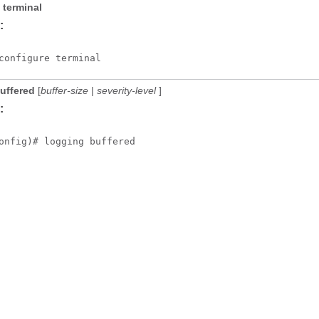
terminal
:
configure terminal
uffered
[
buffer-size
|
severity-level
]
:
onfig)# logging buffered