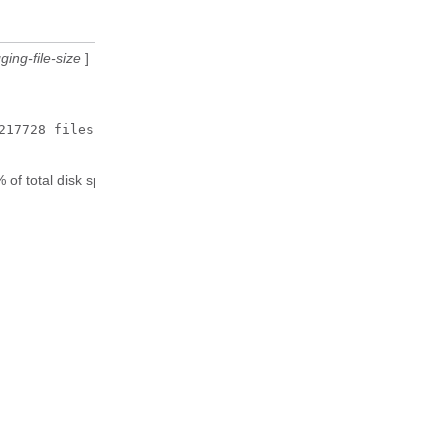
それ以上のレベルのメッセー
ジに制限します。
ging-file-size
]
メモリ バッファ内のロギング メ
ッセージを、デバイスのブートフ
ラッシュまたはハードディスク上
の指定のディレクトリに書き込み
217728 filesize 16384
ます。
ロギング メッセージをブート
 total disk space
フラッシュまたはハードディ
スク上のファイルに書き込む
前に、シスコ ソフトウェア
は、十分なディスク領域があ
るかどうかをチェックしま
す。十分なディスク スペース
がない場合、ロギング メッセ
ージの最も古いファイル（タ
イムスタンプによる）が削除
され、現在のファイルが保存
されます。
ログ ファイルのファイル名フ
ォーマットは
log_MM:DD:YYYY::hh:mm:ss