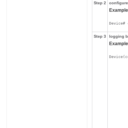
Step 2
configure
Example
Device# 
Step 3
logging
b
Example
Device(c