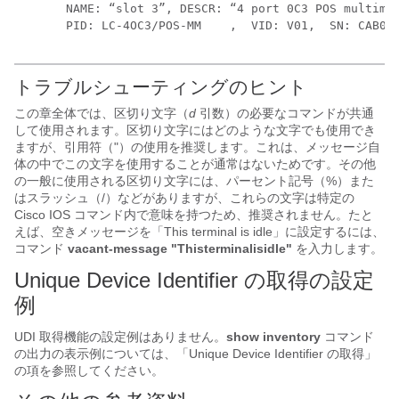
NAME: “slot 3”, DESCR: “4 port 0C3 POS multimod
トラブルシューティングのヒント
この章全体では、区切り文字（
d
引数）の必要なコマンドが共通
して使用されます。区切り文字にはどのような文字でも使用でき
ますが、引用符（"）の使用を推奨します。これは、メッセージ自
体の中でこの文字を使用することが通常はないためです。その他
の一般に使用される区切り文字には、パーセント記号（%）また
はスラッシュ（/）などがありますが、これらの文字は特定の
Cisco IOS コマンド内で意味を持つため、推奨されません。たと
えば、空きメッセージを「This terminal is idle」に設定するには、
コマンド
vacant-message
"
This
terminal
is
idle
"
を入力します。
Unique Device Identifier の取得の設定
例
UDI 取得機能の設定例はありません。
show
inventory
コマンド
の出力の表示例については、「Unique Device Identifier の取得」
の項を参照してください。