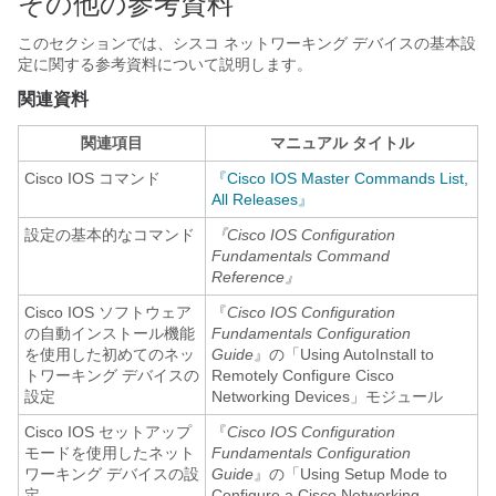
その他の参考資料
このセクションでは、シスコ ネットワーキング デバイスの基本設
定に関する参考資料について説明します。
関連資料
関連項目
マニュアル タイトル
Cisco IOS コマンド
『Cisco IOS Master Commands List,
All Releases』
設定の基本的なコマンド
『Cisco IOS Configuration
Fundamentals Command
Reference』
Cisco IOS ソフトウェア
『
Cisco IOS Configuration
の自動インストール機能
Fundamentals Configuration
を使用した初めてのネッ
Guide
』の「Using AutoInstall to
トワーキング デバイスの
Remotely Configure Cisco
設定
Networking Devices」モジュール
Cisco IOS セットアップ
『
Cisco IOS Configuration
モードを使用したネット
Fundamentals Configuration
ワーキング デバイスの設
Guide
』の「Using Setup Mode to
定
Configure a Cisco Networking