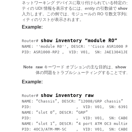
ネットワーキング デバイスに取り付けられている特定のタ
ティの UDI 情報を表示するには、
entity
の引数値で
show
入力します。この例では、モジュールの RO 引数文字列に
ィティのリストが表示されます。
Example:
show inventory “module RO”
Router# 
NAME: ''module R0'', DESCR: ''Cisco ASR1000 Rou
Note
raw
キーワード オプションの主な目的は、
show
in
体の問題をトラブルシューティングすることです。
Example:
show inventory raw
Router# 
NAME: “Chassis”, DESCR: “12008/GRP chassis”

PID:                   ,  VID: V01,  SN: 639156
NAME: “slot 0”, DESCR: “GRP”

PID:                   ,  VID: V01,  SN: CAB021
NAME: “slot 1”, DESCR: “4 port ATM OC3 multimod
PID: 4OC3/ATM-MM-SC    ,  VID: V01,  SN: CAB040