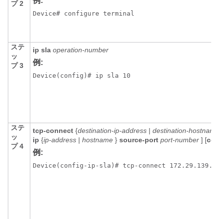
例:
プ 2
Device# configure terminal
ステ
ip
sla
operation-number
ッ
例:
プ 3
Device(config)# ip sla 10
ステ
tcp-connect
{
destination-ip-address
|
destination-hostnam
ッ
ip
{
ip-address
|
hostname
}
source-port
port-number
] [
con
プ 4
例:
Device(config-ip-sla)# tcp-connect 172.29.139.1