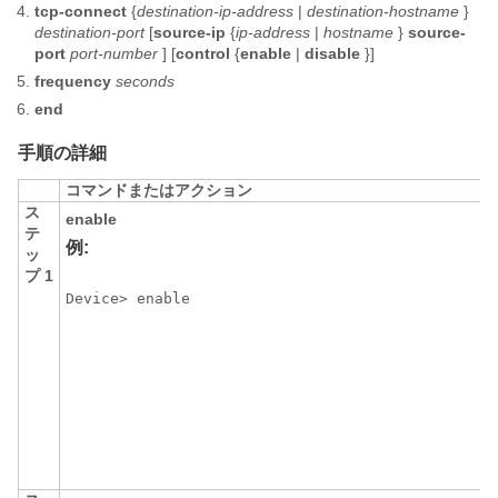
tcp-connect
{
destination-ip-address
|
destination-hostname
}
destination-port
[
source-ip
{
ip-address
|
hostname
}
source-
port
port-number
] [
control
{
enable
|
disable
}]
frequency
seconds
end
手順の詳細
コマンドまたはアクション
ス
enable
テ
例:
ッ
プ 1
Device> enable