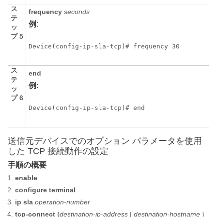
ス
frequency
seconds
テ
例:
ッ
プ 5
Device(config-ip-sla-tcp)# frequency 30
ス
end
テ
例:
ッ
プ 6
Device(config-ip-sla-tcp)# end 
送信元デバイスでのオプション パラメータを使用
した TCP 接続動作の設定
手順の概要
enable
configure
terminal
ip
sla
operation-number
tcp-connect
{
destination-ip-address
|
destination-hostname
}