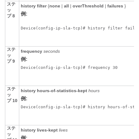
ステ
history
filter
{
none
|
all
|
overThreshold
|
failures
}
ッ
例:
プ 8
Device(config-ip-sla-tcp)# history filter failu
ステ
frequency
seconds
ッ
例:
プ 9
Device(config-ip-sla-tcp)# frequency 30
ステ
history
hours-of-statistics-kept
hours
ッ
例:
プ 10
Device(config-ip-sla-tcp)# history hours-of-sta
ステ
history
lives-kept
lives
ッ
例: