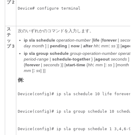
プ 2
Device# configure terminal
ス
次のいずれかのコマンドを入力します。
テ
ip
sla
schedule
operation-number
[
life
{
forever
|
second
ッ
day
month
] |
pending
|
now
|
after
hh
:
mm
:
ss
}] [
ageou
プ 3
ip
sla
group
schedule
group-operation-number
operatio
period-range
|
schedule-together
} [
ageout
seconds
]
f
{
forever
|
seconds
}] [
start-time
{
hh
:
mm
[
:
ss
] [
month
da
mm
[
:
ss
]
}]
例:
Device(config)# ip sla schedule 10 life forever 
Device(config)# ip sla group schedule 10 schedul
Device(config)# ip sla group schedule 1 3,4,6-9 