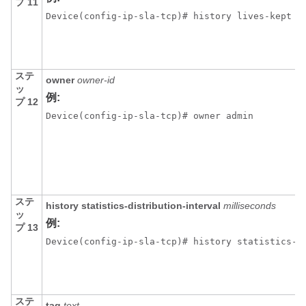
プ 11
Device(config-ip-sla-tcp)# history lives-kept 2
ステ
owner
owner-id
ッ
例:
プ 12
Device(config-ip-sla-tcp)# owner admin 
ステ
history
statistics-distribution-interval
milliseconds
ッ
例:
プ 13
Device(config-ip-sla-tcp)# history statistics-d
ステ
tag
text