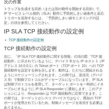
次の作業
トラップを生成する目的（または別の動作を開始する目的）で、
IP サービス レベル契約（SLA）動作に予防的しきい値条件と反応
トリガーを追加するには、「予防的しきい値モニタリングの設
定」の項を参照してください。
IP SLA TCP 接続動作の設定例
TCP 接続動作の設定例
TCP 接続動作の設定例
次に、「IP SLA TCP 接続動作に関する情報」の項の図「TCP 接
続動作」に示されているように、デバイス B から IP ホスト 1（IP
アドレス 10.0.0.1）の Telnet ポート（TCP ポート 23）への TCP
接続動作を設定する例を示します。動作は、ただちに開始される
ようにスケジューリングされます。この例では、送信元（デバイ
ス B）で制御プロトコルがディセーブルになっています。IP SLA
は制御プロトコルを使用して、ターゲット ポートを一時的にイネ
ーブルにするように IP SLA Responder に通知します。このアク
ションにより、Responder は TCP 接続動作に応答できます。こ
の例では、ターゲットがシスコ デバイスではなく、既知の TCP
ポートが使用されているため、制御メッセージを送信する必要は
ありません。