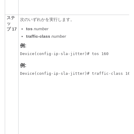
ステ
次のいずれかを実行します。
ッ
tos
number
プ 17
traffic-class
number
例:
Device(config-ip-sla-jitter)# tos 160 
例:
Device(config-ip-sla-jitter)# traffic-class 160