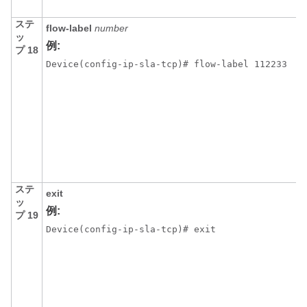
ステ
flow-label
number
ッ
例:
プ 18
Device(config-ip-sla-tcp)# flow-label 112233 
ステ
exit
ッ
例:
プ 19
Device(config-ip-sla-tcp)# exit