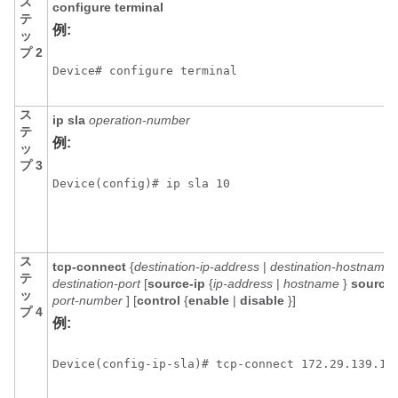
ス
configure
terminal
テ
例:
ッ
プ 2
Device# configure terminal
ス
ip
sla
operation-number
テ
例:
ッ
プ 3
Device(config)# ip sla 10
ス
tcp-connect
{
destination-ip-address
|
destination-hostname
テ
destination-port
[
source-ip
{
ip-address
|
hostname
}
source-
ッ
port-number
] [
control
{
enable
|
disable
}]
プ 4
例:
Device(config-ip-sla)# tcp-connect 172.29.139.13