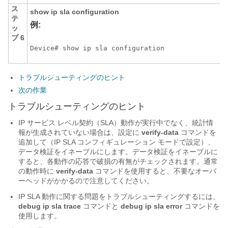
ス
show
ip
sla
configuration
テ
例:
ッ
プ 6
Device# show ip sla configuration
トラブルシューティングのヒント
次の作業
トラブルシューティングのヒント
IP サービス レベル契約（SLA）動作が実行中でなく、統計情
報が生成されていない場合は、設定に
verify-data
コマンドを
追加して（IP SLA コンフィギュレーション モードで設定）、
データ検証をイネーブルにします。データ検証をイネーブルに
すると、各動作の応答で破損の有無がチェックされます。通常
の動作時に
verify-data
コマンドを使用すると、不要なオーバ
ーヘッドがかかるので注意してください。
IP SLA 動作に関する問題をトラブルシューティングするには、
debug
ip
sla
trace
コマンドと
debug
ip
sla
error
コマンドを
使用します。