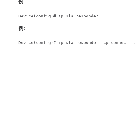
例:
Device(config)# ip sla responder
例:
Device(config)# ip sla responder tcp-connect ipa