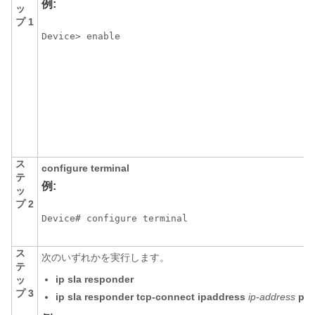
例:
ッ
プ 1
Device> enable
ス
configure
terminal
テ
例:
ッ
プ 2
Device# configure terminal
ス
次のいずれかを実行します。
テ
ip
sla
responder
ッ
プ 3
ip
sla
responder
tcp-connect
ipaddress
ip-address
por