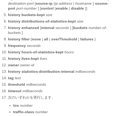
destination-port
[
source-ip
{
ip-address
|
hostname
}
source-
port
port-number
] [
control
{
enable
|
disable
}]
history
buckets-kept
size
history
distributions-of-statistics-kept
size
history
enhanced
[
interval
seconds
] [
buckets
number-of-
buckets
]
history
filter
{
none
|
all
|
overThreshold
|
failures
}
frequency
seconds
history
hours-of-statistics-kept
hours
history
lives-kept
lives
owner
owner-id
history
statistics-distribution-interval
milliseconds
tag
text
threshold
milliseconds
timeout
milliseconds
次のいずれかを実行します。
tos
number
traffic-class
number