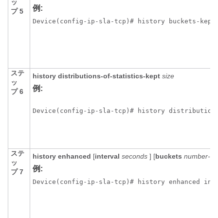
ッ
例:
プ 5
Device(config-ip-sla-tcp)# history buckets-kept
ステ
history
distributions-of-statistics-kept
size
ッ
例:
プ 6
Device(config-ip-sla-tcp)# history distribution
ステ
history
enhanced
[
interval
seconds
] [
buckets
number-of
ッ
例:
プ 7
Device(config-ip-sla-tcp)# history enhanced int