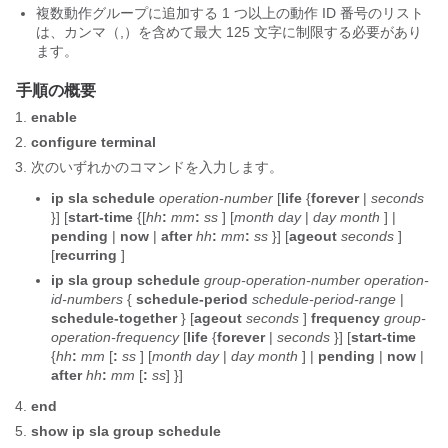
複数動作グループに追加する 1 つ以上の動作 ID 番号のリスト
は、カンマ（,）を含めて最大 125 文字に制限する必要があり
ます。
手順の概要
enable
configure
terminal
次のいずれかのコマンドを入力します。
ip
sla
schedule
operation-number
[
life
{
forever
|
seconds
}] [
start-time
{[
hh
:
mm
:
ss
] [
month
day
|
day
month
] |
pending
|
now
|
after
hh
:
mm
:
ss
}] [
ageout
seconds
]
[
recurring
]
ip
sla
group
schedule
group-operation-number
operation-
id-numbers
{
schedule-period
schedule-period-range
|
schedule-together
} [
ageout
seconds
]
frequency
group-
operation-frequency
[
life
{
forever
|
seconds
}] [
start-time
{
hh
:
mm
[
:
ss
] [
month
day
|
day
month
] |
pending
|
now
|
after
hh
:
mm
[
:
ss
]
}]
end
show
ip
sla
group
schedule