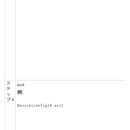
ス
exit
テ
例:
ッ
プ 4
Device(config)# exit