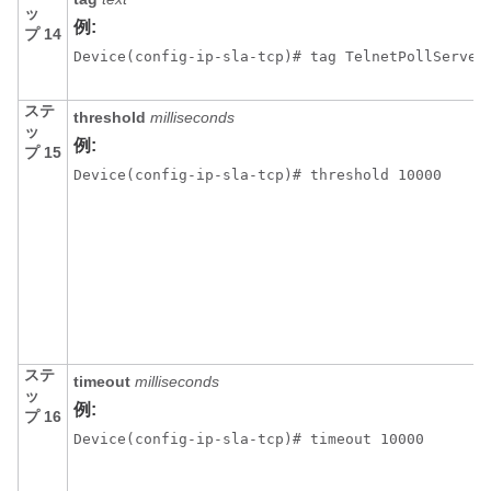
ッ
例:
プ 14
Device(config-ip-sla-tcp)# tag TelnetPollServer
ステ
threshold
milliseconds
ッ
例:
プ 15
Device(config-ip-sla-tcp)# threshold 10000
ステ
timeout
milliseconds
ッ
例:
プ 16
Device(config-ip-sla-tcp)# timeout 10000 