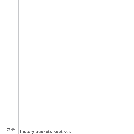
ステ
history
buckets-kept
size