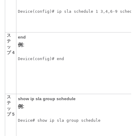
Device(config)# ip sla schedule 1 3,4,6-9 schedu
ス
end
テ
例:
ッ
プ 4
Device(config)# end
ス
show
ip
sla
group
schedule
テ
例:
ッ
プ 5
Device# show ip sla group schedule