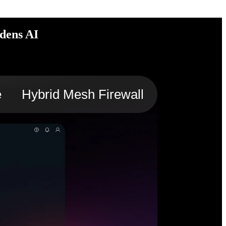
idens AI
e
Hybrid Mesh Firewall
Intelligent