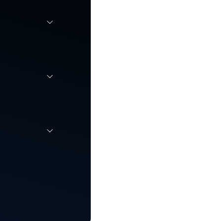
n
sibilitet.
ig i takt
m for
djepart og