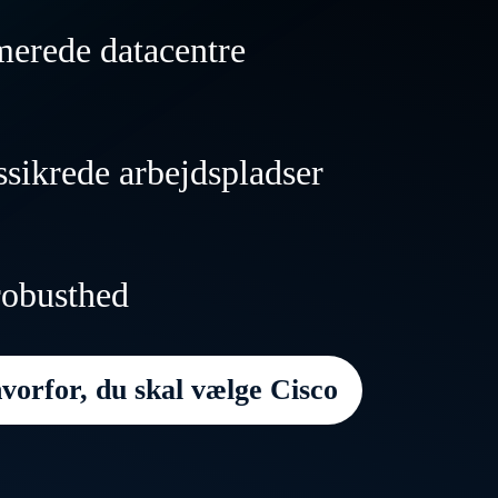
merede datacentre
r og transformer dine datacentre, så de ka
sikrede arbejdspladser
e både traditionelle arbejdsopgaver og AI-
aver overalt – med hastighed, skala og flek
ible, robuste arbejdspladser, der udvikler s
robusthed
bejdernes behov og leverer uovertrufne
velser overalt.
vorfor, du skal vælge Cisco
rganisation sikkert i gang ved enhver for
se – lige fra cyberangreb til udfald hos tre
iske fejl.