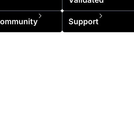
ommunity
Support
ortune 500-virksomhederne og over 1 millio