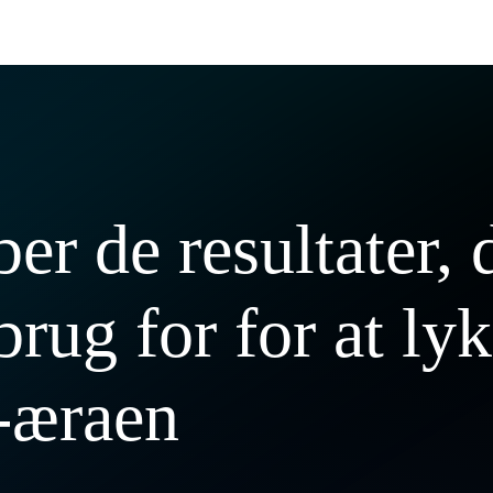
er de resultater, 
brug for for at ly
I-æraen