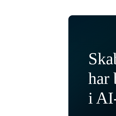
Skab
har 
i A