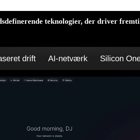
definerende teknologier, der driver fremt
seret drift
AI-netværk
Silicon On