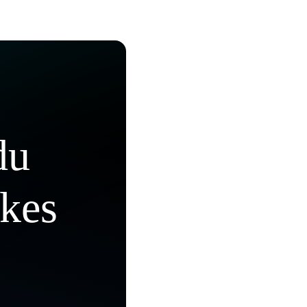
du
kkes