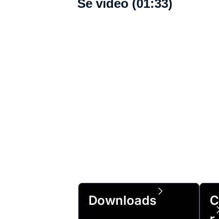
Se video (01:33)
Downloads
C
r