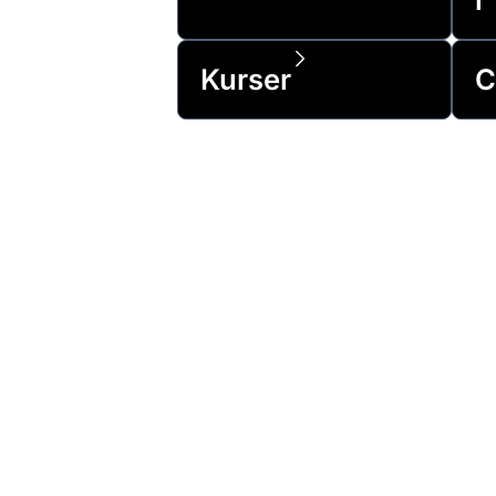
Kurser
C
Betroet af 99 % af F