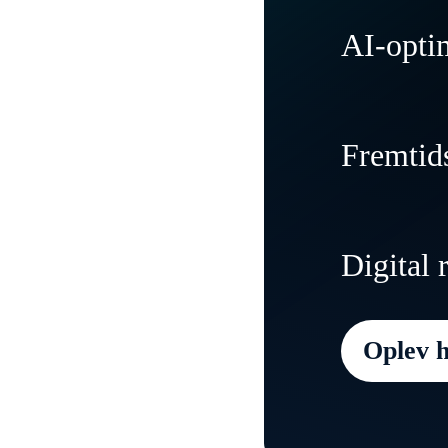
AI-opti
Modernise
Fremtids
understøtt
arbejdsopg
Skab fleks
Digital 
med medar
kundeople
Oplev h
Hold din o
forstyrrel
andre tekn