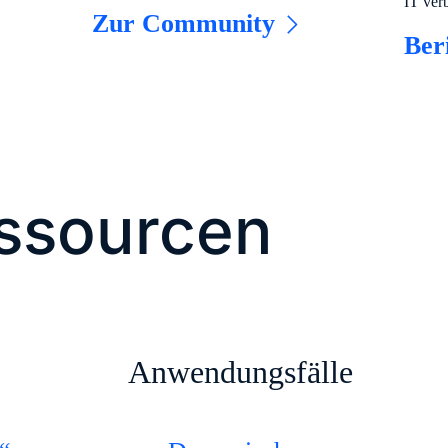
IT verb
​Zur Community​
Ber
essourcen
Anwendungsfälle