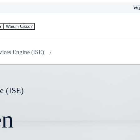
Wi
n
Warum Cisco?
rvices Engine (ISE)
ne (ISE)
en