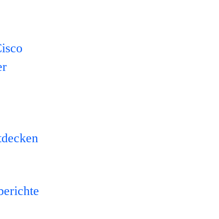
isco
er
tdecken
berichte