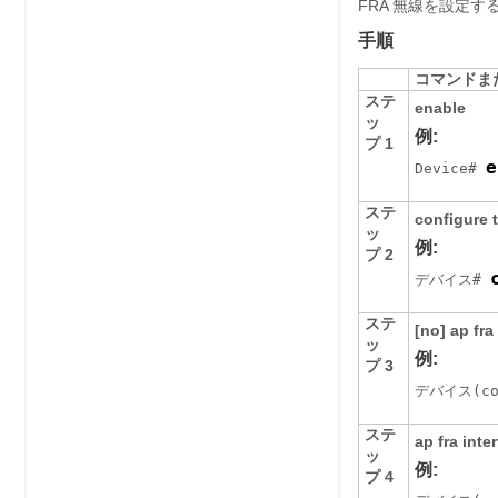
FRA 無線を設定
手順
コマンドま
ステ
enable
ッ
例:
プ 1
e
Device# 
ステ
configure
ッ
例:
プ 2
デバイス
# 
ステ
[no] ap fra
ッ
例:
プ 3
デバイス
(c
ステ
ap fra inte
ッ
例:
プ 4