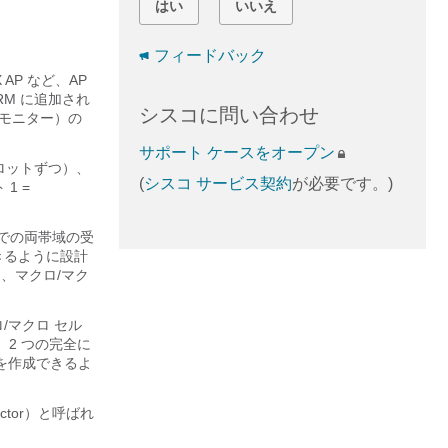
はい
いいえ
フィードバック
AP など、AP
RM に追加され
シスコに問い合わせ
はモニター）の
サポート ケースをオープン
スロットずつ）、
(
シスコ サービス契約
が必要です。)
1 =
 上での両帯域の受
できるように設計
と、マクロ/マク
ロ/マクロ セル
、2 つの完全に
）を作成できるよ
actor）と呼ばれ