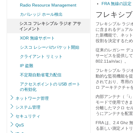
FRA 無線の設定
Radio Resource Management
フレキシブ
カバレッジ ホール検出
シスコ フレキシブル ラジオ アサ
フレキシブル ラジオ 
インメント
に含まれるデュアルバ
た新機能で、ネットワ
XOR 無線サポート
役割を決定するため
シスコ レシーバのパケット開始
従来のレガシー デュ
サービスを提供している
クライアント リミット
802.11a/n/ac）。
IP 盗難
フレキシブル ラジオ（
不定期自動省電力配信
動的な監視機能を提供
されており、専用のマ
アクセスポイントの USB ポート
ロ アーキテクチャ
の有効化
内部アンテナ（「i」
ネットワーク管理
モードで使用できま
システム管理
分離したマクロ セル
うにアンテナを配置
セキュリティ
FRA は、2.4 Gh
QoS
る新しい測定メトリ