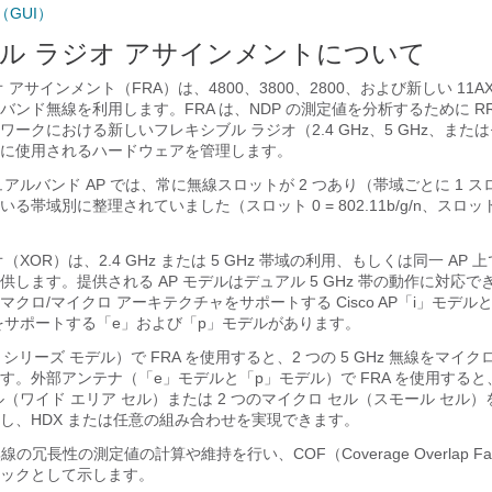
（GUI）
ル ラジオ アサインメントについて
アサインメント（FRA）は、4800、3800、2800、および新しい 11AX 
ンド無線を利用します。FRA は、NDP の測定値を分析するために R
ークにおける新しいフレキシブル ラジオ（2.4 GHz、5 GHz、また
に使用されるハードウェアを管理します。
アルバンド AP では、常に無線スロットが 2 つあり（帯域ごとに 1 
帯域別に整理されていました（スロット 0 = 802.11b/g/n、スロット 
XOR）は、2.4 GHz または 5 GHz 帯域の利用、もしくは同一 AP
します。提供される AP モデルはデュアル 5 GHz 帯の動作に対応
クロ/マイクロ アーキテクチャをサポートする Cisco AP「i」モデル
をサポートする「e」および「p」モデルがあります。
シリーズ モデル）で FRA を使用すると、2 つの 5 GHz 無線をマイク
す。
外部アンテナ（「e」モデルと「p」モデル）で FRA を使用すると
（ワイド エリア セル）または 2 つのマイクロ セル（スモール セル
し、HDX または任意の組み合わせを実現できます。
z 無線の冗長性の測定値の計算や維持を行い、COF（Coverage Overlap F
ックとして示します。