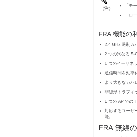
「モー
（注）
「ロー
FRA 機能の
2.4 GHz 過
2 つの異なる 
1 つのイーサネット
通信時間を効率
より大きなカバレ
非線形トラフィ
1 つの AP での H
対応するユーザー
能。
FRA 無線