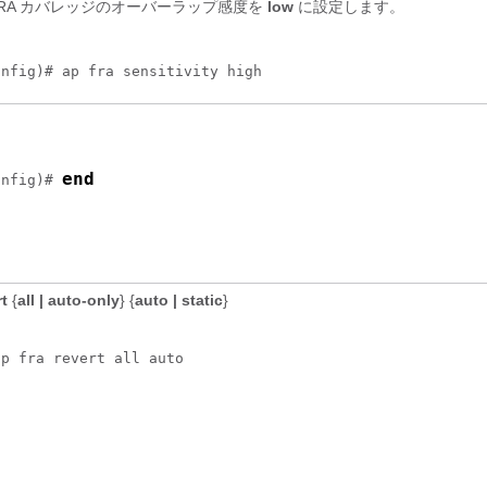
RA カバレッジのオーバーラップ感度を
low
に設定します。
onfig)# ap fra sensitivity high
end
onfig)# 
rt
{
all | auto-only
}
{
auto | static
}
ap fra revert all auto