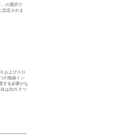
ド」の選択で
かに設定されま
0 およびスロ
 つの無線イン
配置する必要がな
在は次の 3 つ