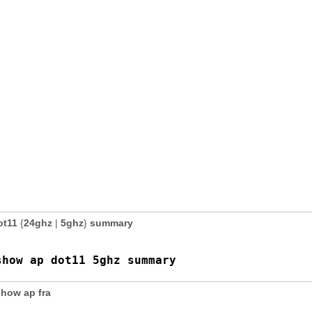
ot11
{
24ghz
|
5ghz
}
summary
show ap dot11 5ghz summary
show ap fra