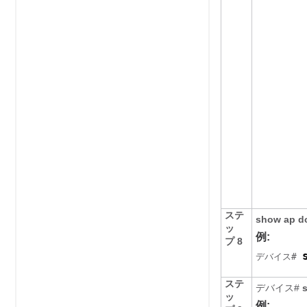
ステ
show ap d
ッ
例:
プ 8
デバイス
# 
ステ
デバイス
#
ッ
例: