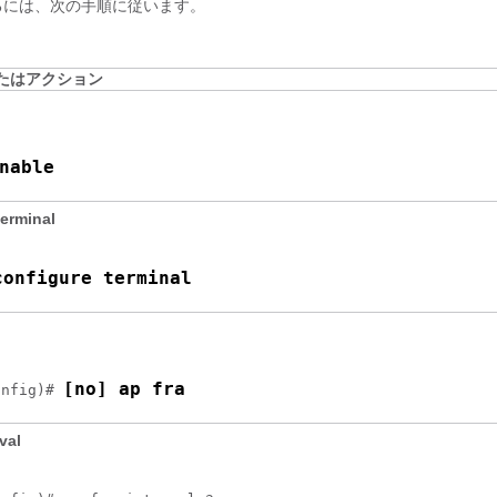
するには、次の手順に従います。
たはアクション
nable
terminal
configure terminal
[no] ap fra
onfig)# 
rval