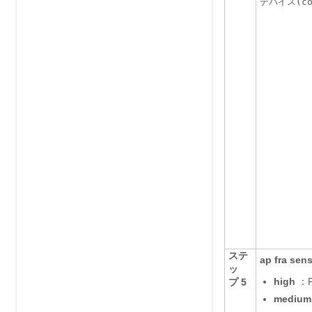
デバイス
(c
ステ
ap fra sens
ッ
high
：
プ 5
medium