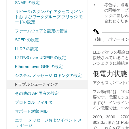
SNMP の設定
赤色は、過電
の同軸ケーブ
リピータ/スタンバイ アクセス ポイン
クタに差し込
トお よびワークグループ ブリッジ モ
合わせくださ
ードの設定
ファームウェアと設定の管理
（
注
） パワー イ
SCEP の設定
LLDP の設定
LED がオフの場
L2TPv3 over UDP/IP の設定
接続されていること、
ンジェクタに接続さ
Ethernet over GRE の設定
低電力状態
システム メッセージ ロギングの設定
アクセス ポイント
トラブルシューティング
フル動作には、1040
その他の AP 固有の設定
要です。電源モジュー
プロトコル フィルタ
ますが、インライ
イン電源では、す
サポート対象 MIB
2600、3600、 
エラー メッセージおよびイベント メ
802.3at また
ッ セージ
で、これらのアクセス