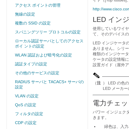
イト（[Top Issue
アクセス ポイントの管理
http://www.cisco.co
無線の設定
LED
イン
複数の SSID の設定
使用しているワイヤ
スパニングツリー プロトコルの設定
て、そのデバイスの
ローカル認証サーバとしてのアクセス
LED インジケータの
ポイ ントの設定
ありません。シリーズ
種類のインジケータ（
WLAN 認証および暗号化の設定
ケータの設定情報に
認証タイプの設定
設置ガイド（屋外ア
その他のサービスの設定
RADIUS サーバと TACACS+ サーバの
（
注
） LED 
設定
LED メー
VLAN の設定
電力チェッ
QoS の設定
パワー インジェク
フィルタの設定
きます。
CDP の設定
緑色は、入力