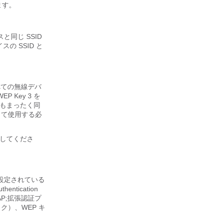
ます。
スと同じ
SSID
の SSID と
べての無線デバ
Key 3 を
3 もまったく同
して使用する必
してくださ
設定されている
tication
（LEAP;拡張認証プ
ェック）、WEP キ