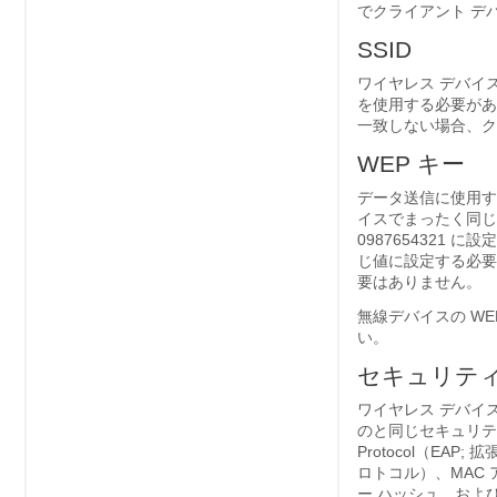
でクライアント デ
SSID
ワイヤレス デバイ
を使用する必要があり
一致しない場合、ク
WEP キー
データ送信に使用
イスでまったく同じよ
0987654321 
じ値に設定する必要
要はありません。
無線デバイスの W
い。
セキュリテ
ワイヤレス デバイ
のと同じ
セキュリティ
Protocol（EAP; 拡
ロトコル）、MAC
ー ハッシュ、および