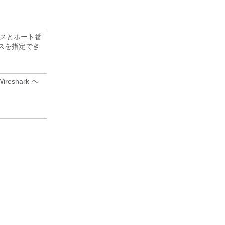
レスとポート番
ドレスを指定でき
eshark ヘ