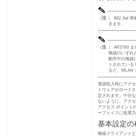
（
注
） 802.3
きます。
（
注
） AP2700
無線のいずれ
動作中の無線
トされている
ると、WLA
電源投入時にアクセス
トウェアがロードさ
定されます。十分な
ないように、アクセ
アクセス ポイント
ーフェイスに低電力
基本設定の
無線クライアントと