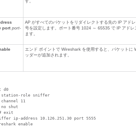
す。
ddress
AP がすべてのパケットをリダイレクトする先の IP アド
p
port
port-
号を設定します。ポート番号 1024 ～ 65535 で IP ア
ます。
nable
エンド ポイントで Wireshark を使用すると、パケットに Wir
ッダーが追加されます。
t d0
 station-role sniffer
 channel 11
 no shut
# exit
iffer ip-address 10.126.251.30 port 5555
reshark enable