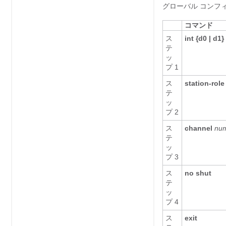
グローバル コンフ
コマンド
ス
int {d0 | d1}
テ
ッ
プ 1
ス
station-role
テ
ッ
プ 2
ス
channel
nu
テ
ッ
プ 3
ス
no shut
テ
ッ
プ 4
ス
exit