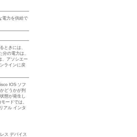
分な電力を供給で
ているときには、
た分の電力は、
は、アソシエー
オンラインに戻
 IOS ソフ
かどうかが判
状態が発生し
力モードでは、
リアル インタ
レス デバイス