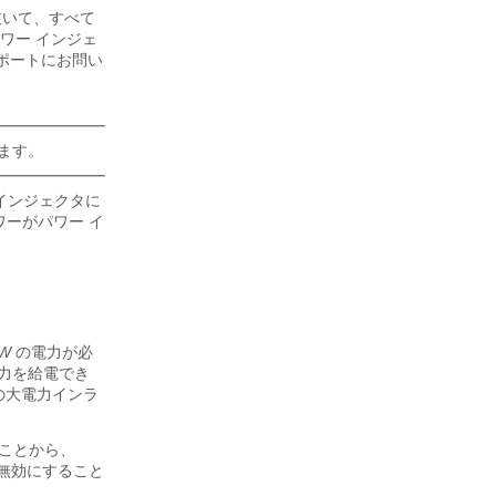
抜いて、すべて
ワー インジェ
サポートにお問い
ります。
インジェクタに
ワーがパワー イ
 W
の電力が必
電力を給電でき
の大電力インラ
要なことから、
を無効にすること