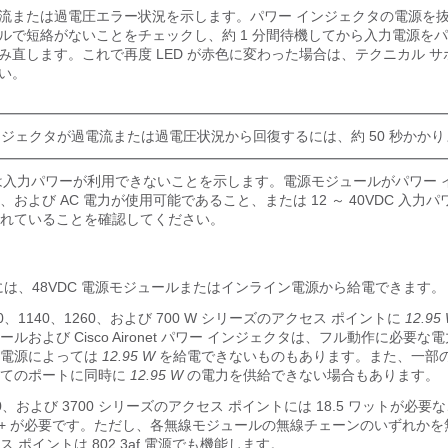
流または過電圧エラー状況を示します。パワー インジェクタの電源を
ルで短絡がないことをチェックし、約 1 分間待機してから入力電源をパ
み直します。これで再度 LED が赤色に変わった場合は、テクニカル 
い。
ンジェクタが過電流または過電圧状況から回復するには、約 50 秒かか
合は入力パワーが利用できないことを示します。電源モジュールがパワー 
および AC 電力が使用可能であること、または 12 ～ 40VDC 入力パ
れていることを確認してください。
には、48VDC 電源モジュールまたはインライン電源から給電できます。
、1140、1260、および 700 W シリーズのアクセス ポイントに
12.95
ルおよび Cisco Aironet パワー インジェクタは、フル動作に必要な
ン電源によっては
12.95 W
を給電できないものもあります。また、一部
べてのポートに同時に
12.95 W
の電力を供給できない場合もあります。
2700、および 3700 シリーズのアクセス ポイントには 18.5 ワットが必
は PoE+ が必要です。ただし、各無線モジュールの無線チェーンのいずれか
 ポイントは 802.3af 電源でも機能します。