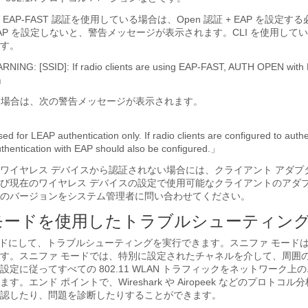
AP-FAST 認証を使用している場合は、Open 認証 + EAP を設定す
+ EAP を設定しないと、警告メッセージが表示されます。CLI を使用し
す。
ING: [SSID]: If radio clients are using EAP-FAST, AUTH OPEN with
.」
いる場合は、次の警告メッセージが表示されます。
d for LEAP authentication only. If radio clients are configured to authe
hentication with EAP should also be configured.」
ワイヤレス デバイスから認証されない場合には、クライアント アダプ
び現在のワイヤレス デバイスの設定で使用可能なクライアントのアダプ
のバージョンをシステム管理者に問い合わせてください。
モードを使用したトラブルシューティン
モードにして、トラブルシューティングを実行できます。スニファ モード
す。スニファ モードでは、特別に設定されたチャネルを介して、周囲の 
定に従ってすべての 802.11 WLAN トラフィックをネットワーク上
。エンド ポイントで、Wireshark や Airopeek などのプロトコ
認したり、問題を診断したりすることができます。