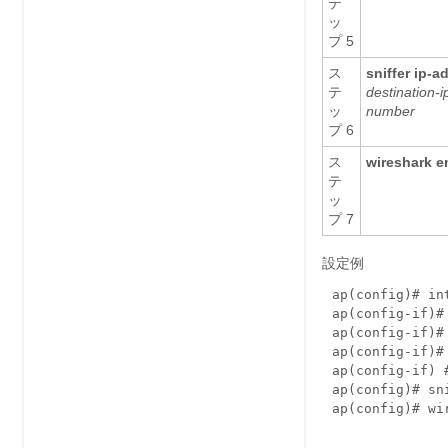
テ
ッ
プ 5
ス
sniffer ip-a
テ
destination-i
ッ
number
プ 6
ス
wireshark e
テ
ッ
プ 7
設定例
ap(config)# in
ap(config-if)#
ap(config-if)#
ap(config-if)#
ap(config-if) 
ap(config)# sn
ap(config)# wi