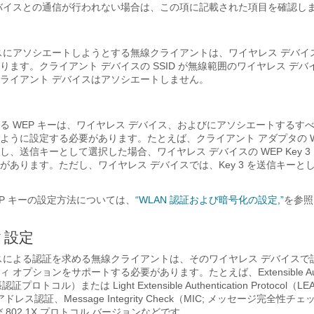
バイスとの通信が行われない場合は、この項に記載された項目を確認し
スにアソシエートしようとする無線クライアントは、ワイヤレス デバイ
ます。クライアント デバイスの SSID が無線範囲のワイヤレス デバイス
ライアント デバイスはアソシエートしません。
する
WEP キーは、ワイヤレス デバイス、およびにアソシエートするす
うに設定する必要があります。たとえば、クライアント アダプタの WEP 
に設定し、送信キーとして選択した場合、ワイヤレス デバイスの WEP Key 
があります。ただし、ワイヤレス デバイスでは、Key 3 を送信キーと
EP キーの設定方法については、
“WLAN 認証および暗号化の設定,”
を参照
ィ設定
スによる認証を求める無線クライアントは、そのワイヤレス デバイスで
 オプションをサポートする必要があります。たとえば、Extensible Authen
張認証プロトコル）または Light Extensible Authentication Protocol
 アドレス認証、
Message Integrity Check（MIC; メッセージ完全性チ
 802.1X プロトコル バージョンなどです。