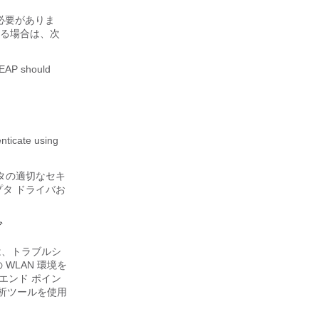
る必要がありま
ている場合は、次
 EAP should
nticate using
タの適切なセキ
タ ドライバお
グ
は、トラブルシ
WLAN 環境を
のエンド ポイン
ル分析ツールを使用