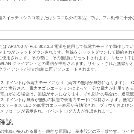
af 準拠スイッチ（シスコ製またはシスコ以外の製品）では、フル動作に十
 または AP3700 が PoE 802.3af 電源を使用して低電力モードで動作し
か 1 つがシャットダウンされます。無線をシャットダウンして節約され
に使用されます。その際に、その無線はリセットされます。リセット中
 WLAN クライアントとの通信が中断されます。リセットされた無線が
N クライアントがその無線に再アソシエートされます。
 ポイントは低電力モードになり（両方の無線が無効になります）、Cisco
れて実行され、電力ネゴシエーションによって十分な電力が利用できる
電力がある場合は、無線がオンになります。それ以外の場合は、過電流
ス ポイントは無線が無効の状態で低電力モードに保持されます。低電
のステータス LED の低電力エラー表示が有効化され、ブラウザおよびシ
メッセージが表示され、イベント ログ入力が作成されます。
確認
の接続が失われる最も一般的な原因は、基本設定の不一致です。ワイヤ