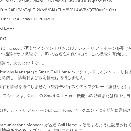
3Goi3XZZenMfvJ2II4pEZXNLxId26F0KCl3GBUzGpn/Z9Yr9y
O1w2AFrR4pTqHTI2KpdVGl/IsELm8VCLAAVBpQ570su9t+Oza
XBJhnEUhAFZdWCEOrCMc0u
TE-----
me
me 機能は、Cisco が匿名でインベントリおよびテレメトリ メッセージを受
l Home 機能のサブ機能です。ID の匿名性を保つには、この機能を有効にし
e の特徴は、次のとおりです。
munications Manager は Smart Call Home バックエンドにインベン
を送信し、診断および設定情報は送信しません。
関する情報を送信しません（登録デバイスやアップグレード履歴など）
me オプションは、Cisco の Smart Call Home 機能への登録または権
びテレメトリ メッセージは Call Home バックエンドに定期的に送信
ed Communications Manager が匿名 Call Home を使用するように設定
断情報を含める
] オプションは無効になります。