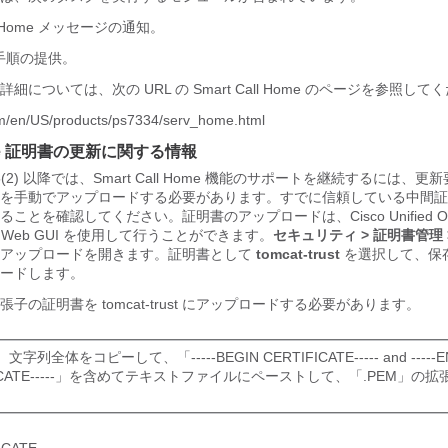
l Home メッセージの通知。
手順の提供。
ome の詳細については、次の URL の Smart Call Home のページを参照し
om/en/US/products/ps7334/serv_home.html
 Home 証明書の更新に関する情報
0.5(2) 以降では、Smart Call Home 機能のサポートを継続するには、
を手動でアップロードする必要があります。すでに信頼している中間証明機
とを確認してください。証明書のアップロードは、Cisco Unified Oper
理 Web GUI を使用して行うことができます。
セキュリティ > 証明書管理 
のアップロードを開きます。証明書として
tomcat-trust
を選択して、保
ードします。
拡張子の証明書を tomcat-trust にアップロードする必要があります。
字列全体をコピーして、「-----BEGIN CERTIFICATE----- and -----E
FICATE-----」を含めてテキストファイルにペーストして、「.PEM」の