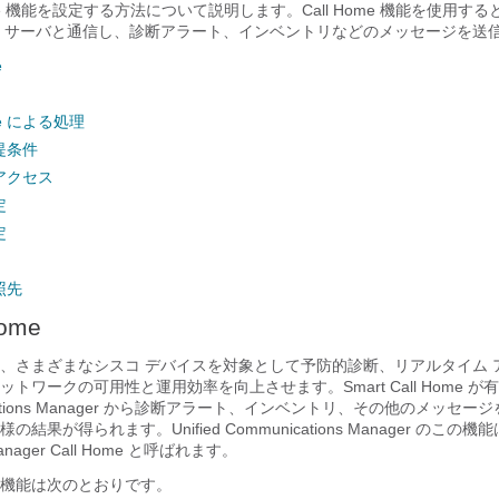
 Home 機能を設定する方法について説明します。Call Home 機能を使用すると、S
ンド サーバと通信し、診断アラート、インベントリなどのメッセージを送
e
ome による処理
前提条件
のアクセス
定
定
参照先
Home
 Home は、さまざまなシスコ デバイスを対象として予防的診断、リアルタイム
トワークの可用性と運用効率を向上させます。Smart Call Home が
munications Manager から診断アラート、インベントリ、その他のメッセ
果が得られます。Unified Communications Manager のこの機能は、
 Manager Call Home と呼ばれます。
ome の機能は次のとおりです。