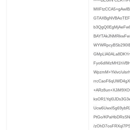
-----BEGIN CERTIFI
MIIFtzCCA5+gAw
GTAXBgNVBAoTEFF
b3QgQ0EgMjAeFw
BAYTAkJNMRkwF
WYWRpcyBSb290I
GMpLlA0ALa8DKYr
Fyo6dIMzMH1hVBHL
WpzmM+Yklvc/ulsr
rrcCaoF6qUWD4gX
+ARz8un+XJiM9XO
ksOR1YqI0JDs3G3e
Ucw6UwxI5g69ybR
PtGo/KPaHbDRsS
/zOhD7osFRXql7