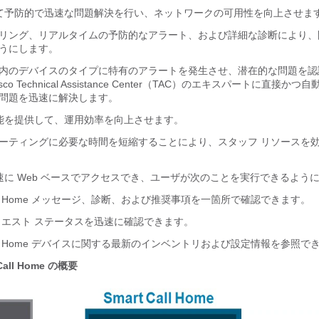
て予防的で迅速な問題解決を行い、ネットワークの可用性を向上させま
リング、リアルタイムの予防的なアラート、および詳細な診断により、
うにします。
内のデバイスのタイプに特有のアラートを発生させ、潜在的な問題を認
co Technical Assistance Center（TAC）のエキスパートに直接か
問題を迅速に解決します。
能を提供して、運用効率を向上させます。
ーティングに必要な時間を短縮することにより、スタッフ リソースを
速に Web ベースでアクセスでき、ユーザが次のことを実行できるよう
ll Home メッセージ、診断、および推奨事項を一箇所で確認できます。
クエスト ステータスを迅速に確認できます。
all Home デバイスに関する最新のインベントリおよび設定情報を参照で
 Call Home の概要