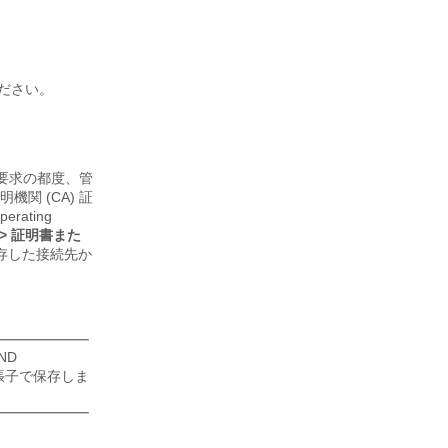
てください。
更新要求の都度、管
関 (CA) 証
ating
> 証明書また
存した接続先か
ND
拡張子で保存しま