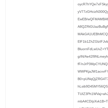
oycR7hYQe7xFSky
yV77zGHcizN300Q
EwEB/wQFMAMBA
A8QZRtGUazBuBg
MAkGA1UEBhMCQk
ElF1b1ZhZGlzIFJ
BluornFdLwUvZ+
g/iN/Ae42l9NLme
fF/nJrP3MpCYUNQ
WWPKjaJW1acvvFY
B0+pUNqQjZRG4T7
hLsib9D45MY56QS
TUIZ3Ph1WVaj+ah
mbA4CD/pXvk1B+T