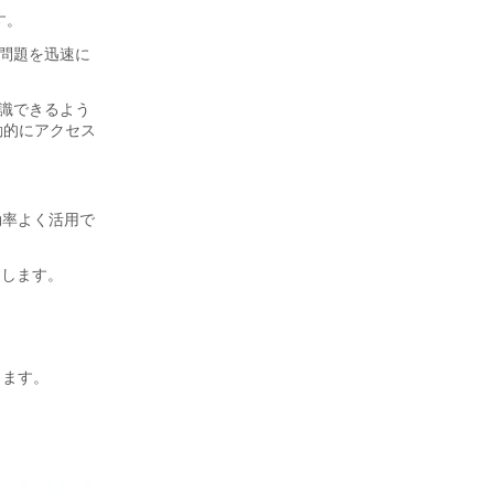
す。
問題を迅速に
識できるよう
つ自動的にアクセス
効率よく活用で
にします。
きます。