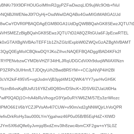
yBNKr79X9DFHOUGoIMfmR2gyPZFwDwzqLID9ujWc9Otb+fVuI
yNQliBJIWENieJ0f7OyHj+OsdWwIDAQABo4GwMIGtMA8GA1Ud
f8wCwYDVR0PBAQDAgEGMB0GA1UdDgQWBBQahGK8SEwzJQTU7t
NVHSMEZzBlgBQahGK8SEwzJQTU7tD2A8QZRtGUa6FJpEcwRTEL
0xGTAXBgNVBAoTEFF1b1ZhZGlzIExpbWl0ZWQxGzAZBgNVBAMT
vb3QgQ0EgMoICBQkwDQYJKoZIhvcNAQEFBQADggIBAD4KFk2f
YTRYPENvbzwCYMDbVHZF34tHLJRqUDGCdViXh9duqWNIAXINzn
yhP3ZRPx3UIHmfLTJDQtyU/h2BwdBR5YM++CCJpNVjP4iH2Bl
3cVX2kiF495V5+vgtJodmVjB3pjd4M1IQWK4/YY7yarHvGH5K
fzznB4vsKqBUsfU16Y8Zsl0Q80m/DShcK+JDSV6IZUaUtl0Ha
wlP0QADj1O+hA4bRuVhogzG9Yje0uRY/W6ZM/57Es3zrWIozc
IPMO661V6bYCZJPVsAfv4l7CUW+v90m/xd2gNNWQjrLhVoQPR
JefivDrkRoHy3au000LYmYjgahwz46P0u05B/B5EqHdZ+XIWD
JYm5Xf6dQlfe6yJvmjqIBxdZmv3lh8zwc4bmCXF2gw+nYSL0Z