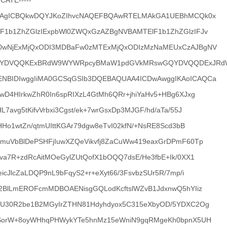
CATE-----
IBAgICBQkwDQYJKoZIhvcNAQEFBQAwRTELMAkGA1UEBhMCQk0x
1b1ZhZGlzIExpbWl0ZWQxGzAZBgNVBAMTElF1b1ZhZGlzIFJv
0wNjExMjQxODI3MDBaFw0zMTExMjQxODIzMzNaMEUxCzAJBgNV
wYDVQQKExBRdW9WYWRpcyBMaW1pdGVkMRswGQYDVQQDExJRd
ENBIDIwggIiMA0GCSqGSIb3DQEBAQUAA4ICDwAwggIKAoICAQCa
wD4HIrkwZhR0In6spRIXzL4GtMh6QRr+jhiYaHv5+HBg6XJxg
7avg5tKifvVrbxi3Cgst/ek+7wrGsxDp3MJGF/hd/aTa/55J
HHo1wtZn/qtmUIttKGAr79dgw8eTvI02kfN/+NsRE8Scd3bB
muVbBlDePSHFjIuwXZQeVikvfj8ZaCuWw419eaxGrDPmF60Tp
va7R+zdRcAitMOeGylZUtQofX1bOQQ7dsE/He3fbE+Ik/0XX1
icJlcZaLDQP9nL9bFqyS2+r+eXyt66/3FsvbzSUr5R/7mp/i
2BlLmEROFcmMDBOAENisgGQLodKcftslWZvB1JdxnwQ5hYIiz
NU30R2be1B2MGyIrZTHN81Hdyhdyox5C315eXbyOD/5YDXC2Og
PSorW+8oyWHhqPHWykYTe5hnMz15eWniN9gqRMgeKh0bpnX5UH