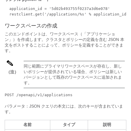
  application_id = '5d02b493755f0237a3d6e078'

  restclient.get('/applications/%s' % application_id)
ワークスペースの作成
このエンドポイントは、ワークスペース（「アプリケーショ
ン」）を作成します。クラスタとポリシーの定義を含む JSON 本
文をポストすることによって、ポリシーを定義することができま
す。
同じ範囲にプライマリワークスペースが存在し、新し
いポリシーが提供されている場合、ポリシーは新しい
（注）
バージョンとして既存のワークスペースに追加されま
す。
POST /openapi/v1/applications
パラメータ：JSON クエリの本文には、次のキーが含まれていま
す。
名前
タイプ
説明