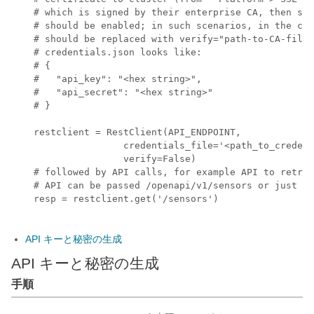
    # which is signed by their enterprise CA, then ser
    # should be enabled; in such scenarios, in the cod
    # should be replaced with verify="path-to-CA-file"

    # credentials.json looks like:

    # {

    #   "api_key": "<hex string>",

    #   "api_secret": "<hex string>"

    # }

    restclient = RestClient(API_ENDPOINT,

                    credentials_file='<path_to_credent
                    verify=False)

    # followed by API calls, for example API to retrie
    # API can be passed /openapi/v1/sensors or just /s
    resp = restclient.get('/sensors')

API キーと秘密の生成
API キーと秘密の生成
手順