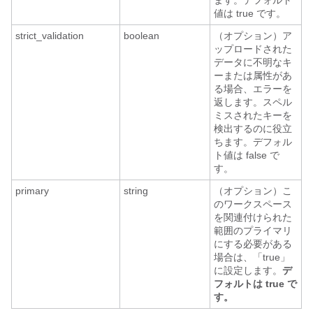
ます。デフォルト
値は true です。
strict_validation
boolean
（オプション）ア
ップロードされた
データに不明なキ
ーまたは属性があ
る場合、エラーを
返します。スペル
ミスされたキーを
検出するのに役立
ちます。デフォル
ト値は false で
す。
primary
string
（オプション）こ
のワークスペース
を関連付けられた
範囲のプライマリ
にする必要がある
場合は、「true」
に設定します。
デ
フォルトは true で
す。