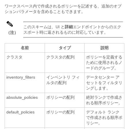
ワークスペース内で作成されるポリシーを記述する、追加のオプ
ションパラメータを含めることもできます。
このスキームは、UI と
詳細
エンドポイントからのエク
スポート時に返されるものに対応しています。
（注）
名前
タイプ
説明
クラスタ
クラスタの配列
ポリシーを定義する
ために使用されるノ
ードのグループ。
inventory_filters
インベントリ フィ
データセンター ア
ルタの配列
セットをフィルタリ
ングします。
absolute_policies
ポリシーの配列
絶対ランクで作成さ
れる順序ポリシー。
default_policies
ポリシーの配列
デフォルト ランク
で作成される順序ポ
リシー。