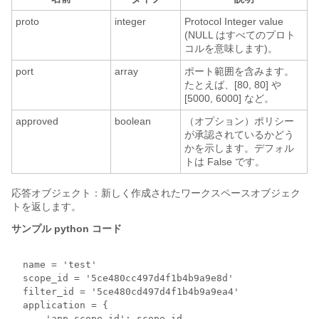
proto
integer
Protocol Integer value
(NULL はすべてのプロト
コルを意味します)。
port
array
ポート範囲を含みます。
たとえば、[80, 80] や
[5000, 6000] など。
approved
boolean
（オプション）ポリシー
が承認されているかどう
かを示します。デフォル
トは False です。
応答オブジェクト：新しく作成されたワークスペースオブジェク
トを返します。
サンプル python コード
  name = 'test'

  scope_id = '5ce480cc497d4f1b4b9a9e8d'

  filter_id = '5ce480cd497d4f1b4b9a9ea4'

  application = {

      'app_scope_id': scope_id,
