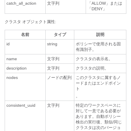
catch_all_action
文字列
「ALLOW」または
「DENY」
クラスタ オブジェクト属性:
名前
タイプ
説明
id
string
ポリシーで使用される固
有識別子。
name
文字列
クラスタの表示名。
description
文字列
クラスタの説明。
nodes
ノードの配列
このクラスタに属するノ
ードまたはエンドポイン
ト
。
consistent_uuid
文字列
特定のワークスペースに
対して一意である必要が
あります。自動ポリシー
検出の実行後、類似/同じ
クラスタは次のバージョ