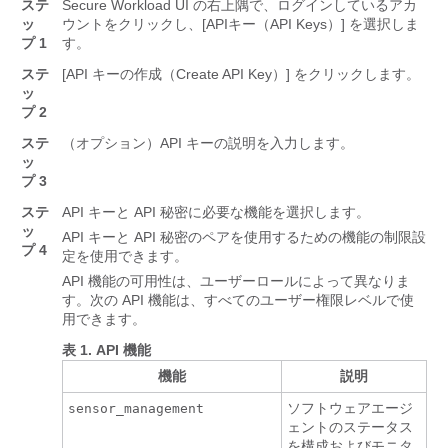
ステ
Secure Workload
UI の右上隅で、ログインしているアカ
ッ
ウントをクリックし、[APIキー（API Keys）] を選択しま
プ 1
す。
ステ
[API キーの作成（Create API Key）]
をクリックします。
ッ
プ 2
ステ
（オプション）API キーの説明を入力します。
ッ
プ 3
ステ
API キーと API 秘密に必要な機能を選択します。
ッ
API キーと API 秘密のペアを使用するための機能の制限設
プ 4
定を使用できます。
API 機能の可用性は、ユーザーロールによって異なりま
す。次の API 機能は、すべてのユーザー権限レベルで使
用できます。
表 1.
API 機能
機能
説明
ソフトウェアエージ
sensor_management
ェントのステータス
を構成およびモニタ