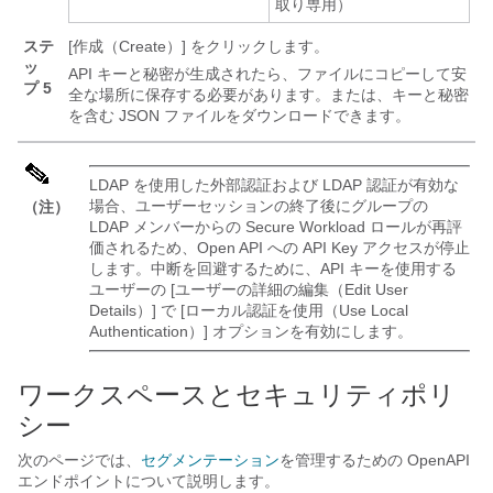
取り専用）
ステ
[作成（Create）]
をクリックします。
ッ
API キーと秘密が生成されたら、ファイルにコピーして安
プ 5
全な場所に保存する必要があります。または、キーと秘密
を含む JSON ファイルをダウンロードできます。
LDAP を使用した外部認証および LDAP 認証が有効な
場合、ユーザーセッションの終了後にグループの
（注）
LDAP メンバーからの Secure Workload ロールが再評
価されるため、Open API への API Key アクセスが停止
します。中断を回避するために、API キーを使用する
ユーザーの [ユーザーの詳細の編集（Edit User
Details）]
で [ローカル認証を使用（Use Local
Authentication）]
オプションを有効にします。
ワークスペースとセキュリティポリ
シー
次のページでは、
セグメンテーション
を管理するための OpenAPI
エンドポイントについて説明します。