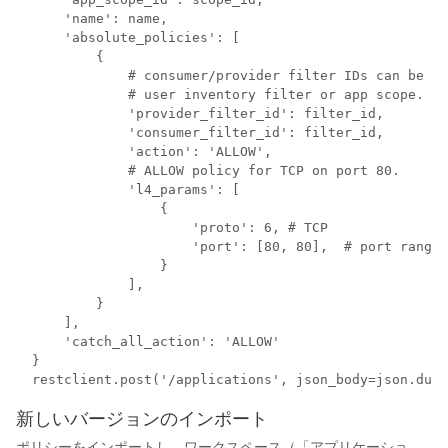
      'name': name,

      'absolute_policies': [

          {

	      # consumer/provider filter IDs can be ID of a cluster identified during automatic policy discovery (formerly known as ADM),

	      # user inventory filter or app scope.

              'provider_filter_id': filter_id,

              'consumer_filter_id': filter_id,

              'action': 'ALLOW',

	      # ALLOW policy for TCP on port 80.

              'l4_params': [

                  {

                      'proto': 6, # TCP

                      'port': [80, 80],  # port range

                  }

              ],

          }

      ],

      'catch_all_action': 'ALLOW'

  }

新しいバージョンのインポート
ポリシーをインポートし、ワークスペース（「アプリケーショ