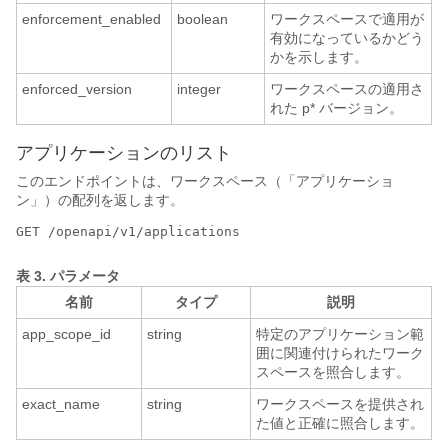
enforcement_enabled
boolean
ワークスペースで適用が
有効になっているかどう
かを示します。
enforced_version
integer
ワークスペースの適用さ
れた p* バージョン。
アプリケーションのリスト
このエンドポイントは、ワークスペース（「アプリケーショ
ン」）の配列を返します。
GET /openapi/v1/applications
表 3.
パラメータ
名前
タイプ
説明
app_scope_id
string
特定のアプリケーション範
囲に関連付けられたワーク
スペースを照合します。
exact_name
string
ワークスペースを提供され
た値と正確に照合します。