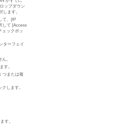
AN がすでに
ロップダウン
択します。
て、[IP
して [Access
チェックボッ
インターフェイ
せん。
ます。
 1 つまたは複
ックします。
ーします。