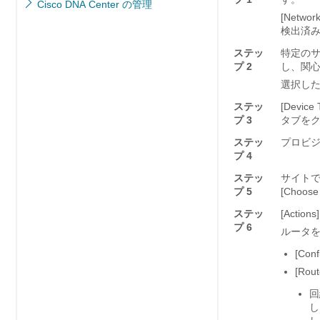
Cisco DNA Center の管理
[Netw
検出済
ステッ
特定のサ
プ 2
し、関
選択した
ステッ
[Devic
プ 3
タブを
ステッ
プロビ
プ 4
ステッ
サイトで [
プ 5
[Choose 
ステッ
[Actions]
プ 6
ルータ
[Conf
[Rout
回
し