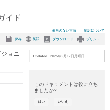
ザーガイド
偏向のない言語
翻訳について
英語
保存
ダウンロード
プリント
ビジョニ
Updated:
2025年2月17日月曜日
このドキュメントは役に立ち
ましたか?
はい
いいえ