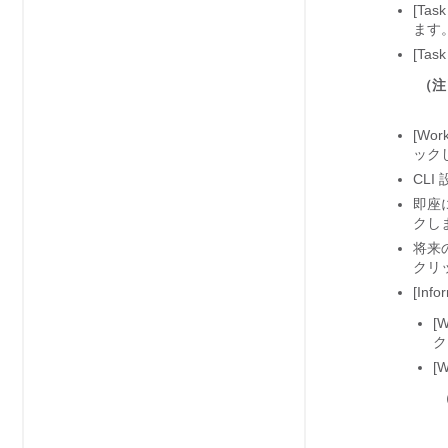
[Ta
ます
[Ta
（
[Wo
ック
CLI
即座
クし
将来
クリ
[In
[
ク
[