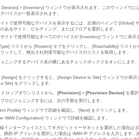
ork Devices] > [Inventory] ウィンドウが表示されます。このウィンド
みデバイスが一覧表示されます。
イトで使用可能なデバイスを表示するには、左側のペインで [Global] 
心のあるサイト、ビルディング、またはフロアを選択します。
サイトで使用可能なすべてのデバイスが [Inventory] ウィンドウに表
e Type] リストから [Routers] タブをクリックし、[Reachability] リストから 
クリックして、検出され到達可能なデバイスのリストを取得します。
ジョニングするデバイス名の横にあるチェックボックスをオンにします
Assign]
をクリックすると、[Assign Device to Site]
ウィンドウが表示
a Site]
をクリックします。
ドロップダウンリストから、
[Provision]
>
[Provision Device]
を選択
をプロビジョニングするには、次の手順を実行します。
irm Profile]
ウィンドウで詳細を確認し、[Next]
をクリックします。
er WAN Configuration]
ウィンドウで詳細を確認します。
線インターフェイスとしてギガビットイーサネットを選択した場合は [O
、静的 IP アドレスを選択した場合は WAN IP アドレスを入力します。[D