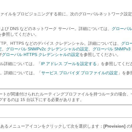
ァイルをプロビジョニングする前に、次のグローバルネットワーク設定
、および DNS などのネットワーク サーバー。詳細については、
グローバル
を参照してください。
HTTP、HTTPS などのデバイス クレデンシャル。詳細については、
グロー
定
、
グローバル SNMPv2c クレデンシャルの設定
、
グローバル SNMPv
び
グローバル HTTPS クレデンシャルの設定
を参照してください。
プール詳細については、「
IP アドレス プールを設定する
」を参照してくだ
ル。詳細については、「
サービス プロバイダ プロファイルの設定
」を参
ートが関連付けられたルーティングプロファイルを持つルータの場合、
グするのは 15 台以下にする必要があります。
にあるメニューアイコンをクリックして次を選択します：
[Provision]
の