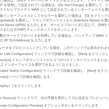
た場合は、DHCP サーバーの IP アドレスを入力します。プライマリ W
nP を使用して設定されている場合は、[Do Not Change]
を選択して、ド
ストからプライマリ WAN として設定されているインターフェイスを選
線インターフェイスとしてセルラーを選択した場合は、[O] をクリックし
egotiated] を選択し、ドロップダウンリストから [Interface Name] を選択
oint Name (APN)] を入力します。
サービスプロバイダに応じて、[PAP]
スまたは [CHAP]
チェックボックスをオンにします。
数のサービスプロバイダを利用している場合は、バックアップ WAN 
 [IP SLA Address]
を入力します。
ルータをプロビジョニングしている場合、このウィンドウは表示されま
er LAN Configuration]
ウィンドウで詳細を確認し、[Next]
をクリックし
terface(s)] ドロップダウンリストから 1 つの L3 インターフェイスまたは
 L2 インターフェイスを選択できるようになりました。
grated Switch Configuration]
ウィンドウで詳細を確認し、[Next]
をクリ
mary]
ページで詳細を確認します。
ploy）]
をクリックします。
ision Devices] ウィンドウで、次の手順を実行して CLI 設定をプレビュ
nerate Configuration Preview] オプションボタンをクリックします。