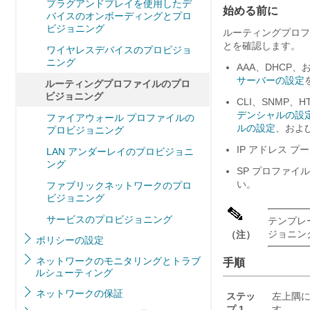
プラグアンドプレイを使用したデ
始める前に
バイスのオンボーディングとプロ
ビジョニング
ルーティングプロフ
とを確認します。
ワイヤレスデバイスのプロビジョ
ニング
AAA、DHCP
サーバーの設定
ルーティングプロファイルのプロ
ビジョニング
CLI、SNMP、
デンシャルの設
ファイアウォール プロファイルの
ルの設定
、およ
プロビジョニング
IP アドレス 
LAN アンダーレイのプロビジョニ
ング
SP プロファイ
い。
ファブリックネットワークのプロ
ビジョニング
サービスのプロビジョニング
テンプレ
ジョニン
（注）
ポリシーの設定
ネットワークのモニタリングとトラブ
手順
ルシューティング
ネットワークの保証
ステッ
左上隅
プ 1
す。