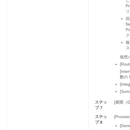
し
P
リ
回
N
P
ク
複
スの
仮想
[Rout
[In
数の
[Inte
[Sum
ステッ
[展開（De
プ 7
ステッ
[Prov
プ 8
[Ge