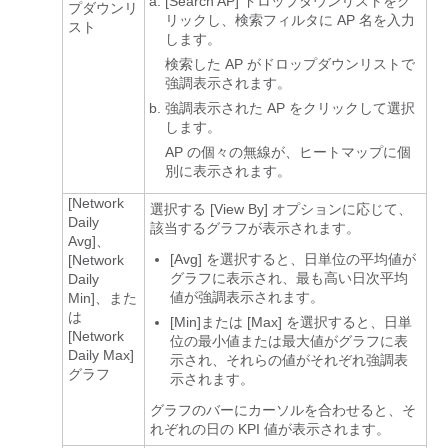
[Search AP] ドロップダウンリストをク
プダウンリ
リックし、検索フィルタに AP 名を入力
スト
します。
検索した AP がドロップダウンリストで
強調表示されます。
強調表示された AP をクリックして選択
します。
AP の個々の無線が、ヒートマップに個
別に表示されます。
[Network
選択する [View By] オプションに応じて、
Daily
該当するグラフが表示されます。
Avg]
、
[Avg]
を選択すると、日単位の平均値が
[Network
グラフに表示され、最も高い日次平均
Daily
値が強調表示されます。
Min]
、また
は
[Min]
または [Max]
を選択すると、日単
[Network
位の最小値または最大値がグラフに表
Daily Max]
示され、それらの値がそれぞれ強調表
グラフ
示されます。
グラフのバーにカーソルを合わせると、そ
れぞれの日の KPI 値が表示されます。