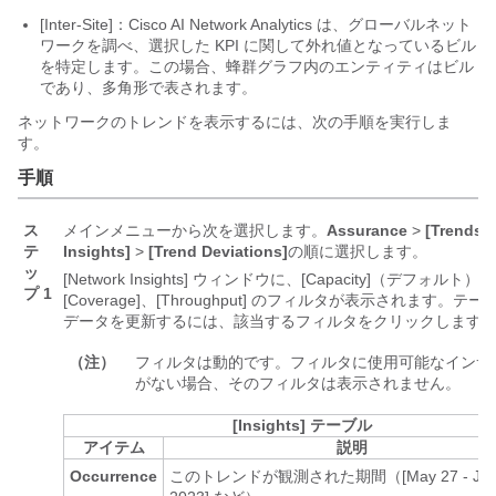
[Inter-Site]：
Cisco AI Network Analytics
は、グローバルネット
ワークを調べ、選択した KPI に関して外れ値となっているビル
を特定します。
この場合、蜂群グラフ内のエンティティはビル
であり、多角形で表されます。
ネットワークのトレンドを表示するには、次の手順を実行しま
す。
手順
ス
メインメニューから次を選択します。
Assurance
>
[Trends 
テ
Insights]
>
[Trend Deviations]
の順に選択します。
ッ
[Network Insights] ウィンドウに、[Capacity]（デフォルト）、
プ 1
[Coverage]、[Throughput] のフィルタが表示されます。
テー
データを更新するには、該当するフィルタをクリックします
（注）
フィルタは動的です。フィルタに使用可能なインサ
がない場合、そのフィルタは表示されません。
[Insights] テーブル
アイテム
説明
Occurrence
このトレンドが観測された期間（[May 27 - June