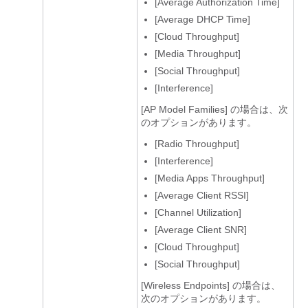
[Average Authorization Time]
[Average DHCP Time]
[Cloud Throughput]
[Media Throughput]
[Social Throughput]
[Interference]
[AP Model Families]
の場合は、次
のオプションがあります。
[Radio Throughput]
[Interference]
[Media Apps Throughput]
[Average Client RSSI]
[Channel Utilization]
[Average Client SNR]
[Cloud Throughput]
[Social Throughput]
[Wireless Endpoints]
の場合は、
次のオプションがあります。