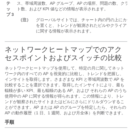
テ
ス、帯域周波数、AP グループ、AP の場所、問題の数、クラ
ッ
ト数、および KPI 値などの情報が表示されます。
プ 3
（注）
グローバルサイトでは、チャート内の円の上にカー
を置くと、トレンドが観測されたビルやクライアン
に関する情報が表示されます。
ネットワークヒートマップでのアク
セスポイントおよびスイッチの比較
ネットワークヒートマップを使用して、特定の月に関してネット
ワーク内のすべての AP を視覚的に比較し、トレンドを把握し、
インサイトを取得します。さまざまな KPI と帯域周波数で AP を
比較することを選択できます。取得したインサイトにより、最も
輻輳が多い KPI、最も輻輳のある AP、および それらの AP のうち
使用中の AP に関する情報が得られます。この情報により、トレ
ンドが観察されたサイトまたはビルにさらにドリルダウンするこ
とができます。AP または AP のグループを特定したら、それらの
AP の動作履歴（1 日、1 週間、および月全体）を判断できます。
手順