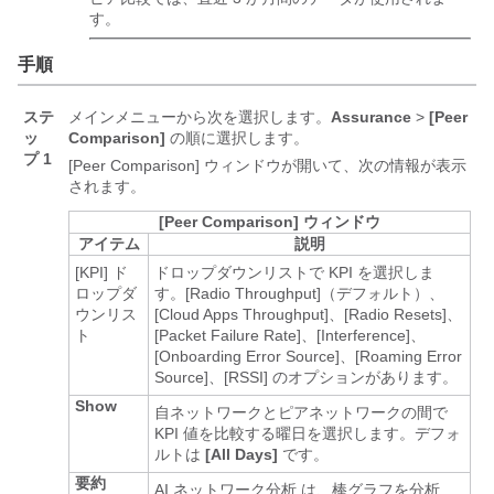
す。
手順
ステ
メインメニューから次を選択します。
Assurance
>
[Peer
ッ
Comparison]
の順に選択します。
プ 1
[Peer Comparison]
ウィンドウが開いて、次の情報が表示
されます。
[Peer Comparison] ウィンドウ
アイテム
説明
[KPI]
ド
ドロップダウンリストで KPI を選択しま
ロップダ
す。[Radio Throughput]
（デフォルト）、
ウンリス
[Cloud Apps Throughput]
、[Radio Resets]
、
ト
[Packet Failure Rate]
、[Interference]
、
[Onboarding Error Source]
、[Roaming Error
Source]
、[RSSI]
のオプションがあります。
Show
自ネットワークとピアネットワークの間で
KPI 値を比較する曜日を選択します。デフォ
ルトは
[All Days]
です。
要約
AI ネットワーク分析
は、棒グラフを分析