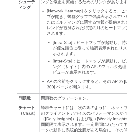
シューテ
ングと修正を実施するためのリンクがあります。
ィング
[Network Heatmap] をクリックすると、ヒ
プが開き、蜂群グラフで強調表示されている A
たはビルディングに関する情報が提供されま
レンドが観測された特定の月のヒートマップ
されます。
[Intra-Site]：ヒートマップが起動し、特定の
が優先順位に従って強調表示されたリスト
示されます。
[Inter-Site]：ヒートマップが起動し、ビ
ング（サイト）内の AP のフィルタ処理さ
ビューが表示されます。
AP の名前をクリックすると、その AP の [Devi
360] ページが開きます。
問題数
問題数のグラデーション。
チャート
蜂群チャートには、次の図のように、ネットワー
（Chart）
のクライアントデバイスのパフォーマンスが 4 
（[Daily Insights]）および週（[Weekly Insights
間間隔で表示されます。一定期間にわたってネッ
ークの動作に系統的逸脱がある場合に、その傾向