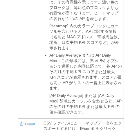
は、その有意性を示します。濃い色の
ブロックは、薄い色のブロックよりも
有意性が高くなります。ヒートマップ
の各行が 1 つの AP を表します。
[Heatmap]
内のカラーブロックにカー
ソルを合わせると、AP に関する情報
（名前と MAC アドレス、帯域周波数、
場所、日次平均 KPI スコアなど）が表
示されます。
AP Daily Average
または AP Daily
Max
：この領域には、[Sort By]
オプシ
ョンで選択した内容に応じて、各 AP の
その月の平均 KPI スコアまたは最大
KPI スコアが表示されます。スコアが最
も高い AP がリストの一番上に表示され
ます。
[AP Daily Average]
または [AP Daily
Max]
領域にカーソルを合わせると、AP
のその月の平均 KPI または最大 KPI の
値を確認できます。
CSV ファイルにヒートマップデータをエク
スポートするには、[Export]
をクリックし