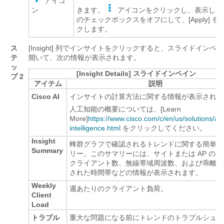
アイコ
ン
きます。
アイコンをクリックし、表示しな
のチェックボックスをオフにして、[Apply]
を
クします。
ス
[Insight]
列でインサイトをクリックすると、
スライドインペイ
テ
開いて、次の情報が表示されます。
ッ
[Insight Details] スライドインペイン
プ 2
アイテム
説明
Cisco AI
インサイトの計算方法に関する情報が表示されま
人工知能の概要については、[Learn
More]
https://www.cisco.com/c/en/us/solutions/artif
intelligence.html
をクリックしてください。
Insight
蜂群グラフで確認されるトレンドに関する簡単な
Summary
リー。このサマリーには、サイトまたは AP の名
クライアント数、無線帯域周波数、および乖離が
された時間帯などの情報が表示されます。
Weekly
週あたりのクライアント負荷。
Client
Load
トラブル
重大な問題になる前にトレンドのトラブルシュー