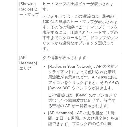
[Showing
ヒートマップの圧縮ビューが表示されま
Radios]
ヒ
す。
ートマップ
デフォルトでは、この領域には、最初の
100 個の無線のヒートマップが表示されま
す。その他の無線のヒートマップデータを
表示するには、圧縮されたヒートマップの
下部までスクロールして、ドロップダウン
リストから適切なオプションを選択しま
す。
[AP
次の情報が表示されます。
Heatmap]
[Radios in Your Network]
：AP の名前と
エリア
クライアントによって使用された帯域
周波数が表示されます。AP の横にある
アイコンをクリックすると、その AP の
[Device 360]
ウィンドウが開きます。
この領域には、[Band]
のオプションで
選択した帯域周波数に応じて、該当す
る帯域の AP が一覧表示されます。
[AP Heatmap]：AP の動作履歴（1 時
間、1 日、1 週間、および月全体）を確
認できます。
ブロック内の色の明度