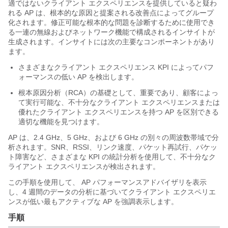
適ではないクライアント エクスペリエンスを提供していると疑わ
れる AP は、根本的な原因と提案される改善点によってグループ
化されます。修正可能な根本的な問題を診断するために使用でき
る一連の無線およびネットワーク機能で構成されるインサイトが
生成されます。インサイトには次の主要なコンポーネントがあり
ます。
さまざまなクライアント エクスペリエンス KPI によってパフ
ォーマンスの低い AP を検出します。
根本原因分析（RCA）の基礎として、重要であり、顧客によっ
て実行可能な、不十分なクライアント エクスペリエンスまたは
優れたクライアント エクスペリエンスを持つ AP を区別できる
適切な機能を見つけます。
AP は、2.4 GHz、5 GHz、および 6 GHz の別々の周波数帯域で分
析されます。SNR、RSSI、リンク速度、パケット再試行、パケッ
ト障害など、さまざまな KPI の統計分析を使用して、不十分なク
ライアント エクスペリエンスが検出されます。
この手順を使用して、 AP パフォーマンスアドバイザリを表示
し、4 週間のデータの分析に基づいてクライアント エクスペリエ
ンスが低い最もアクティブな AP を強調表示します。
手順