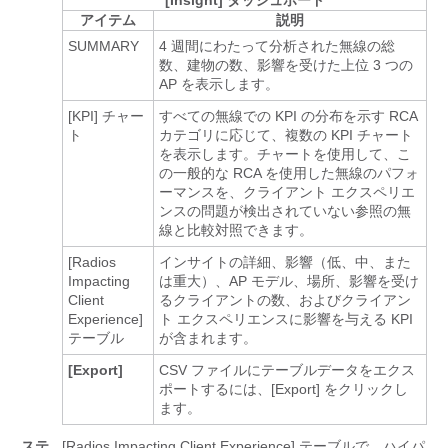
[Insight] ダッシュボード
アイテム
説明
SUMMARY
4 週間にわたって分析された無線の総
数、建物の数、影響を受けた上位 3 つの
AP を表示します。
[KPI] チャー
すべての無線での KPI の分布を示す RCA
ト
カテゴリに応じて、複数の KPI チャート
を表示します。チャートを使用して、こ
の一般的な RCA を使用した無線のパフォ
ーマンスを、クライアント エクスペリエ
ンスの問題が検出されていない参照の無
線と比較対照できます。
[Radios
インサイトの詳細、影響（低、中、また
Impacting
は重大）、AP モデル、場所、影響を受け
Client
るクライアントの数、およびクライアン
Experience]
ト エクスペリエンスに影響を与える KPI
テーブル
が含まれます。
[Export]
CSV ファイルにテーブルデータをエクス
ポートするには、[Export]
をクリックし
ます。
ステ
[Radios Impacting Client Experience]
テーブルで、ハイパ