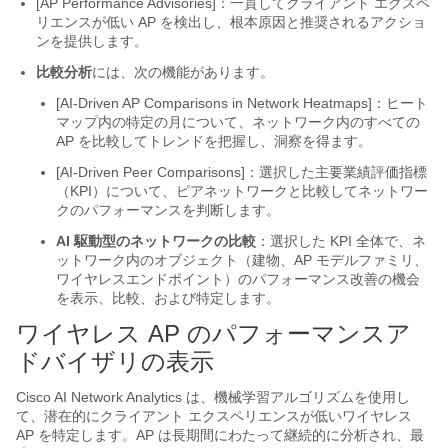
[AP Performance Advisories]：一貫してクライアント エクスペ
リエンスが低い AP を検出し、根本原因と推奨されるアクショ
ンを提供します。
比較分析
には、次の機能があります。
[AI-Driven AP Comparisons in Network Heatmaps]
：ヒート
マップ内の特定の月について、ネットワーク内のすべての
AP を比較してトレンドを把握し、洞察を得ます。
[AI-Driven Peer Comparisons]
：選択した主要業績評価指標
（KPI）について、ピアネットワークと比較してネットワー
クのパフォーマンスを判断します。
AI 駆動型のネットワークの比較
：選択した KPI 全体で、ネ
ットワーク内のオブジェクト（建物、AP モデルファミリ、
ワイヤレスエンドポイント）のパフォーマンス改善の機会
を表示、比較、および特定します。
ワイヤレス AP のパフォーマンスア
ドバイザリの表示
Cisco AI Network Analytics
は、機械学習アルゴリズムを使用し
て、潜在的にクライアント エクスペリエンスが低いワイヤレス
AP を特定します。AP は長期間にわたって継続的に分析され、最