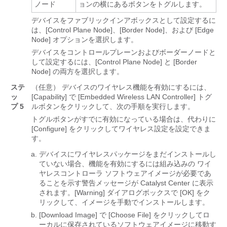
ノード
ョンの横にあるボタンをトグルします。
デバイスをファブリックインアボックスとして設定するに
は、[Control Plane Node]、[Border Node]、および [Edge
Node] オプションを選択します。
デバイスをコントロールプレーンおよびボーダーノードと
して設定するには、[Control Plane Node] と [Border
Node]
の両方を選択します。
ステ
（任意） デバイスのワイヤレス機能を有効にするには、
ッ
[Capability] で [Embedded Wireless LAN Controller] トグ
プ 5
ルボタンをクリックして、次の手順を実行します。
トグルボタンがすでに有効になっている場合は、代わりに
[Configure] をクリックしてワイヤレス設定を設定できま
す。
デバイスにワイヤレスパッケージをまだインストールし
ていない場合、機能を有効にするには組み込みの
ワイ
ヤレスコントローラ
ソフトウェアイメージが必要であ
ることを示す警告メッセージが
Catalyst Center
に表示
されます。[Warning] ダイアログボックスで [OK] をク
リックして、イメージを手動でインストールします。
[Download Image] で [Choose File] をクリックしてロ
ーカルに保存されているソフトウェアイメージに移動す