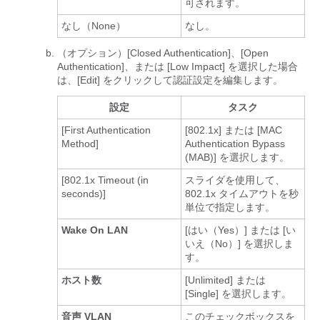
可されます。
なし（None）
なし。
（オプション）[Closed Authentication]、[Open
Authentication]、または [Low Impact] を選択した場合
は、[Edit] をクリックして認証設定を編集します。
設定
タスク
[First Authentication
[802.1x]
または [MAC
Method]
Authentication Bypass
(MAB)]
を選択します。
[802.1x Timeout (in
スライダを使用して、
seconds)]
802.1x タイムアウトを秒
単位で指定します。
Wake On LAN
[はい（Yes）]
または [い
いえ（No）]
を選択しま
す。
ホスト数
[Unlimited]
または
[Single]
を選択します。
音声 VLAN
このチェックボックスを