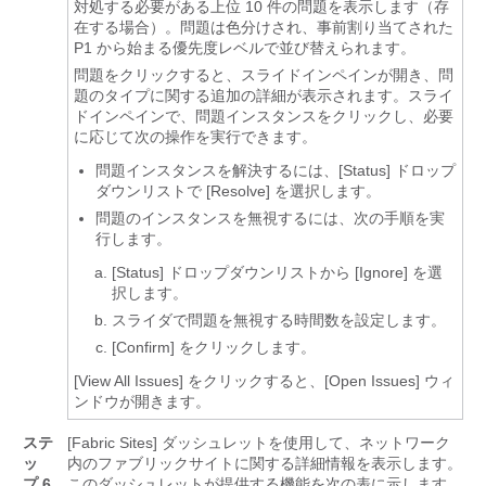
対処する必要がある上位 10 件の問題を表示します（存
在する場合）。問題は色分けされ、事前割り当てされた
P1 から始まる優先度レベルで並び替えられます。
問題をクリックすると、スライドインペインが開き、問
題のタイプに関する追加の詳細が表示されます。スライ
ドインペインで、問題インスタンスをクリックし、必要
に応じて次の操作を実行できます。
問題インスタンスを解決するには、[Status]
ドロップ
ダウンリストで [Resolve]
を選択します。
問題のインスタンスを無視するには、次の手順を実
行します。
[Status]
ドロップダウンリストから [Ignore]
を選
択します。
スライダで問題を無視する時間数を設定します。
[Confirm]
をクリックします。
[View All Issues]
をクリックすると、[Open Issues]
ウィ
ンドウが開きます。
ステ
[Fabric Sites] ダッシュレットを使用して、ネットワーク
ッ
内のファブリックサイトに関する詳細情報を表示します。
プ 6
このダッシュレットが提供する機能を次の表に示します。