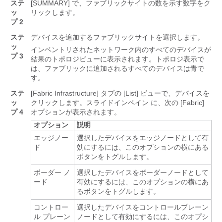
ステ
[SUMMARY] で、ファブリックサイトの数を示す数字をク
ッ
リックします。
プ 2
ステ
デバイスを追加するファブリックサイトを選択します。
ッ
インベントリされたネットワーク内のすべてのデバイスが
プ 3
結果のトポロジビューに表示されます。トポロジ表示で
は、ファブリックに追加されるすべてのデバイスは青で
す。
ステ
[Fabric Infrastructure] タブの [List] ビューで、デバイスを
ッ
クリックします。
スライドインペイン
に、次の [Fabric]
プ 4
オプションが表示されます。
オプション
説明
エッジノー
選択したデバイスをエッジノードとして有
ド
効にするには、このオプションの横にある
ボタンをトグルします。
ボーダー ノ
選択したデバイスをボーダーノードとして
ード
有効にするには、このオプションの横にあ
るボタンをトグルします。
コントロー
選択したデバイスをコントロールプレーン
ル プレーン
ノードとして有効にするには、このオプシ