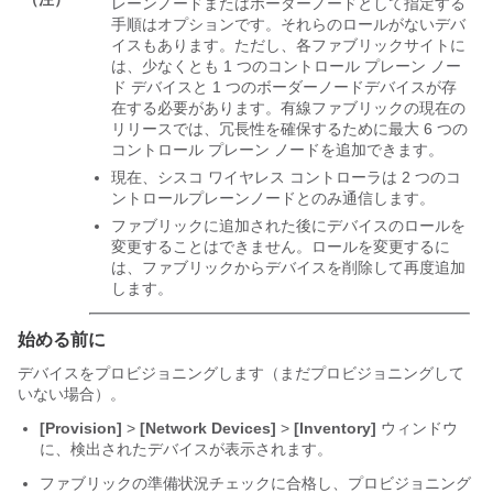
レーンノードまたはボーダーノードとして指定する
手順はオプションです。それらのロールがないデバ
イスもあります。ただし、各ファブリックサイトに
は、少なくとも 1 つのコントロール プレーン ノー
ド デバイスと 1 つのボーダーノードデバイスが存
在する必要があります。有線ファブリックの現在の
リリースでは、冗長性を確保するために最大 6 つの
コントロール プレーン ノードを追加できます。
現在、
シスコ ワイヤレス コントローラ
は 2 つのコ
ントロールプレーンノードとのみ通信します。
ファブリックに追加された後にデバイスのロールを
変更することはできません。ロールを変更するに
は、ファブリックからデバイスを削除して再度追加
します。
始める前に
デバイスをプロビジョニングします（まだプロビジョニングして
いない場合）。
[Provision]
>
[Network Devices]
>
[Inventory]
ウィンドウ
に、検出されたデバイスが表示されます。
ファブリックの準備状況チェックに合格し、プロビジョニング