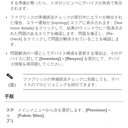
する準備が整ったら、トポロジビューにデバイスが灰色で表示
されます。
ファブリックの準備状況チェックの実行中にエラーが検出され
た場合、エラー通知が [topology] エリアに表示されます。[See
more details] をクリックして、結果のウィンドウに一覧表示さ
れた問題のあるエリアを確認します。
問題を修正し、[Re-
check] をクリックして問題が解決されていることを確認しま
す。
問題解決の一環としてデバイス構成を更新する場合は、そのデ
バイスに対して
[Inventory]
>
[Resync]
を実行して、デバイ
ス情報を再同期してください。
ファブリックの準備状況チェックに失敗しても、デバ
イスのプロビジョニングを続行できます。
（注）
手順
ステ
メインメニューから次を選択します。
[Provision]
>
ッ
[Fabric Sites]
。
プ 1