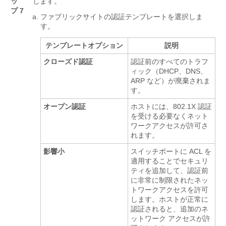
ッ
します。
プ 7
ファブリックサイトの認証テンプレートを選択しま
す。
テンプレートオプション
説明
クローズド認証
認証前のすべてのトラフ
ィック（DHCP、DNS、
ARP など）が廃棄されま
す。
オープン認証
ホストには、802.1X 認証
を受ける必要なくネット
ワークアクセスが許可さ
れます。
影響小
スイッチポートに ACL を
適用することでセキュリ
ティを追加して、認証前
に非常に制限されたネッ
トワークアクセスを許可
します。ホストが正常に
認証されると、追加のネ
ットワーク アクセスが許