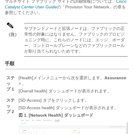
マルチサイト ファブリック サイトの詳細情報については、
Cisco
Catalyst Center User Guide
の「Provision Your Network」の章を
参照してください。
サブテンドノードと拡張ノードは、ファブリックの正
常性の対象にはなりません。ファブリックのプロビジ
（注）
ョニング時に、これらのノードには、エッジ、ボーダ
ー、コントロールプレーンなどのファブリックロール
が割り当てられないためです。
手順
ステ
[Health]
メインメニューから次を選択します。
Assurance
ッ
>
。
プ 1
[Overall health]
ダッシュボードが表示されます。
ステ
[SD-Access] タブをクリックします。
ッ
[SD-Access health] ダッシュボードが表示されます。
プ 2
図 1.
[Network Health] ダッシュボード