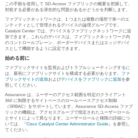
この手順を使用して SD-Access ファブリックの概要を把握して、
対処する必要がある潜在的な問題があるかどうかを判断します。
ファブリックネットワークは、1 つまたは複数の場所で単一のエ
ンティティとして管理されるデバイスの論理グループです。
Catalyst Center
では、デバイスをファブリックネットワークに追
加できます。これらのデバイスは、ファブリックネットワーク内
のコントロールプレーン、ボーダーデバイスまたはエッジデバイ
スとして機能するように設定できます。
始める前に
ファブリックサイトを監視およびトラブルシューティングするに
は、最初にファブリックサイトを構成する必要があります。
ファ
ブリックサイトの追加
および
デバイスをファブリックに追加
を参
照してください。
Assurance
は、ユーザーのアクセス範囲を特定のクライアント
360 に制限するサイトベースのロールベースアクセス制御
（SRBAC）をサポートしています。Assurance SD-Access ファブ
リックの機能は、アクセスグループで指定されたユーザーロール
とサイトによって異なります。ユーザーロールと権限の詳細につ
いては、『
Cisco Catalyst Center Administrator Guide
』を参照し
てください。