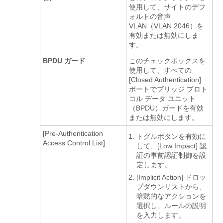
使用して、サイトのデフ
ォルトの音声
VLAN（VLAN 2046）を
有効または無効にしま
す。
BPDU ガード
このチェックボックスを
使用して、すべての
[Closed Authentication]
ポートでブリッジ プロト
コル データ ユニット
（BPDU）ガードを有効
または無効にします。
[Pre-Authentication
トグルボタンを有効に
Access Control List]
して、[Low Impact] 認
証の事前認証制御を設
定します。
[Implicit Action]
ドロッ
プダウンリストから、
暗黙的なアクションを
選択し、ルールの説明
を入力します。