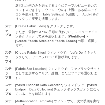
選択した列のみを表示するようにテーブルビューをカス
タマイズできます。ウィンドウの右上隅にある歯車アイ
コンを使用して、[Table Settings]
を編集し、[Apply]
をク
リックして変更を適用します。
ステ
[Create Fabric Sites] をクリックします。
ッ
または、最初の 3 つの手順の代わりに、
メニューアイコ
プ 3
ンをクリックして次を選択します。
[Workflow]
>
[Create Fabric Sites and Fabric Zones]
の順に選択し
ます。
ステ
[Create Fabric Sites] ウィンドウで、[Let’s Do it] をクリ
ッ
ックして、ワークフローに直接移動します。
プ 4
ステ
[Fabric Site Location]
ウィンドウで、ファブリックサイト
ッ
として追加するエリア、建物、またはフロアを選択しま
プ 5
す。
ステ
[Wired Endpoint Data Collection] ウィンドウで、[Wired
ッ
Endpoint Data Collection] チェックボックスがオンになっ
プ 6
ていることを確認します。
ステ
[Authentication Template] ウィンドウで、次の手順を実行