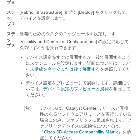
プ 6
ステ
[Fabric Infrastructure] タブで [Deploy] をクリックして、
ッ
デバイスを設定します。
プ 7
ステ
展開のためのタスクのスケジュールを設定します。
ッ
[Visibility and Control of Configurations] の設定に応じて、
プ 8
次のいずれかを実行できます
デバイス設定をすぐに展開するか、後で展開するよう
にスケジュールを設定します。詳細については、
デバ
イス構成を今すぐまたは後で展開する
を参照してくだ
さい。
デバイス設定をプレビューして展開します。詳細につ
いては、
デバイス設定のプレビューと展開
を参照して
ください。
（注）
デバイスは、
Catalyst Center
リリースと互換
性のあるソフトウェアリリースを実行している
場合にのみ、ファブリックに追加されます。フ
ァブリックデバイスの互換性については、
「
Cisco SD-Access Compatibility Matrix
」を参
照してください。