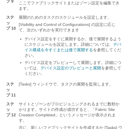
プ 9
ここでファブリックサイトまたはゾーン設定を編集でき
ます。
ステ
展開のためのタスクのスケジュールを設定します。
ッ
[Visibility and Control of Configurations] の設定に応じ
プ 10
て、次のいずれかを実行できます
デバイス設定をすぐに展開するか、後で展開するよう
にスケジュールを設定します。詳細については、
デバ
イス構成を今すぐまたは後で展開する
を参照してくだ
さい。
デバイス設定をプレビューして展開します。詳細につ
いては、
デバイス設定のプレビューと展開
を参照して
ください。
ステ
[Tasks] ウィンドウで、タスクの展開を監視します。
ッ
プ 11
ステ
サイトとゾーンがプロビジョニングされるまでに数秒か
ッ
かります。サイトの作成が成功すると、「Fabric Site
プ 12
Creation Completed」というメッセージが表示されま
す。
次に、新しいファブリックサイトを作成するか [Tasks]
ウ