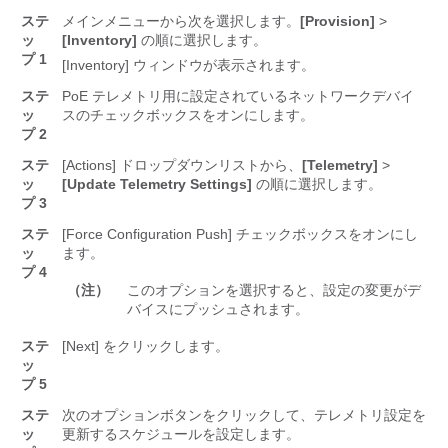
ステ
メインメニューから次を選択します。
[Provision]
>
ッ
[Inventory]
の順に選択します。
プ 1
[Inventory]
ウィンドウが表示されます。
ステ
PoE テレメトリ用に設定されているネットワークデバイ
ッ
スのチェックボックスをオンにします。
プ 2
ステ
[Actions]
ドロップダウンリストから、
[Telemetry]
>
ッ
[Update Telemetry Settings]
の順に選択します。
プ 3
ステ
[Force Configuration Push]
チェックボックスをオンにし
ッ
ます。
プ 4
（注）
このオプションを選択すると、設定の変更がデ
バイスにプッシュされます。
ステ
[Next]
をクリックします。
ッ
プ 5
ステ
次のオプションボタンをクリックして、テレメトリ設定を
ッ
更新するスケジュールを設定します。