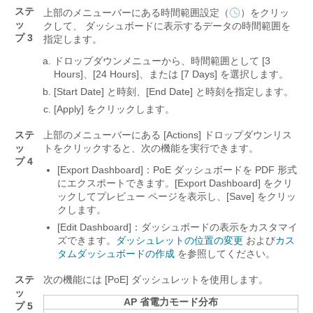
ステ
上部のメニューバーにある時間範囲設定（
）をクリッ
ッ
クして、 ダッシュボードに表示するデータの時間範囲を
プ 3
指定します。
ドロップダウンメニューから、時間範囲として [3
Hours]
、[24 Hours]
、または [7 Days]
を選択します。
[Start Date] と時刻、
[End Date] と時刻を指定します。
[Apply]
をクリックします。
ステ
上部のメニューバーにある [Actions]
ドロップダウンリス
ッ
トをクリックすると、次の機能を実行できます。
プ 4
[Export Dashboard]：PoE ダッシュボードを PDF 形式
にエクスポートできます。
[Export Dashboard] をクリ
ックしてプレビュー ページを表示し、[Save] をクリッ
クします。
[Edit Dashboard]：ダッシュボードの表示をカスタマイ
ズできます。
ダッシュレットの位置の変更
および
カス
タムダッシュボードの作成
を参照してください。
ステ
次の機能には [PoE] ダッシュレットを使用します。
ッ
AP 省電力モード分布
プ 5