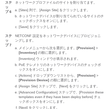
ステ
ネットワークプロファイルのサイトを割り当てます。
ッ
[Sites]
列で、[Assign Site]
をクリックします。
プ 6
ネットワークデバイスが割り当てられているサイトのチ
ェックボックスをオンにします。
[Save] をクリックします。
ステ
NETCONF 設定をネットワークデバイスにプロビジョニ
ッ
ングします。
プ 7
メインメニューから次を選択します。
[Provision]
>
[Inventory]
の順に選択します。
[Inventory]
ウィンドウが表示されます。
PoE テレメトリのネットワークデバイスのチェックボ
ックスをオンにします。
[Actions]
ドロップダウンリストから、
[Provision]
>
[Provision Device]
の順に選択します。
[Assign Site]
ステップで、[Next]
をクリックします。
[Advanced Configuration]
ステップで、[Provision these
templates even if they have been deploy before]
チェ
ックボックスをオンにします。
[Next]
をクリックします。