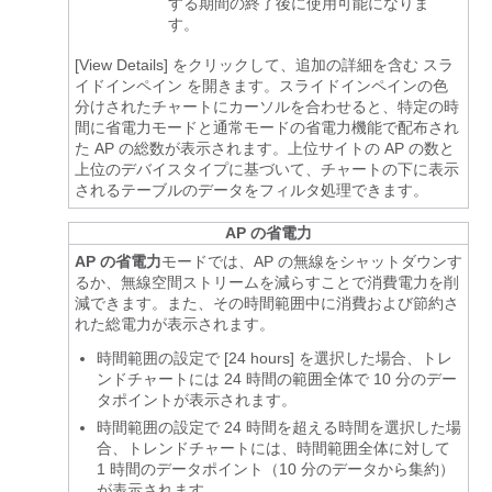
する期間の終了後に使用可能になりま
す。
[View Details] をクリックして、追加の詳細を含む
スラ
イドインペイン
を開きます。
スライドインペイン
の色
分けされたチャートにカーソルを合わせると、特定の時
間に省電力モードと通常モードの省電力機能で配布され
た AP の総数が表示されます。上位サイトの AP の数と
上位のデバイスタイプに基づいて、チャートの下に表示
されるテーブルのデータをフィルタ処理できます。
AP の省電力
AP の省電力
モードでは、AP の無線をシャットダウンす
るか、無線空間ストリームを減らすことで消費電力を削
減できます。また、その時間範囲中に消費および節約さ
れた総電力が表示されます。
時間範囲の設定で [24 hours] を選択した場合、トレ
ンドチャートには 24 時間の範囲全体で 10 分のデー
タポイントが表示されます。
時間範囲の設定で 24 時間を超える時間を選択した場
合、トレンドチャートには、時間範囲全体に対して
1 時間のデータポイント（10 分のデータから集約）
が表示されます。